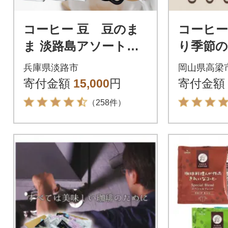
コーヒー 豆 豆のま
コーヒー
ま 淡路島アソートセ
り季節
ット 3種 2kg(500g×計
ット 600
兵庫県淡路市
岡山県高梁
4袋) at14503
寄付金額
15,000
円
寄付金額
（258件）