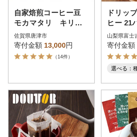
自家焙煎コーヒー豆
ドリッ
モカマタリ キリマ
ヒー 21
ンジャロ コロンビ
ック×3
佐賀県唐津市
山梨県富士
ア グアテマラ ホ
琲セット
寄付金額
13,000
円
寄付金額
ンジュラス (豆のま
れんど
（14件）
ま)
選べる：