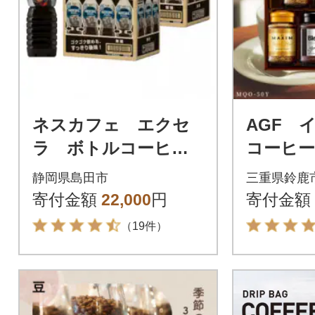
ネスカフェ エクセ
AGF 
ラ ボトルコーヒー
コーヒー
無糖 900ml 2ケース
入り
静岡県島田市
三重県鈴鹿
(24本)
寄付金額
22,000
円
寄付金額
（19件）