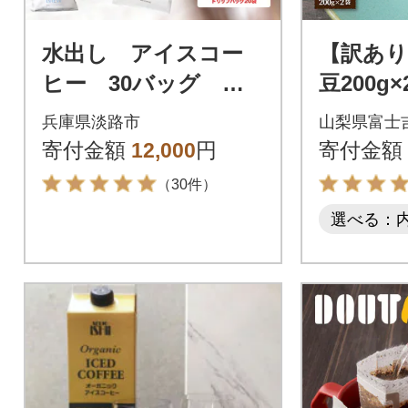
水出し アイスコー
【訳あり
ヒー 30バッグ 淡
豆200g
路島 ドリップバッ
家焙煎珈
兵庫県淡路市
山梨県富士
グ セット at14707
ルティコ
寄付金額
12,000
円
寄付金額
山の湧き
（30件）
選べる：