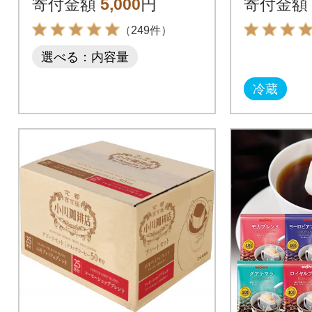
寄付金額
5,000
円
寄付金額
猫 TNR活動支援
（249件）
選べる：内容量
冷蔵