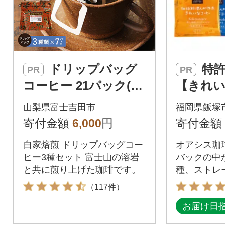
ドリップバッグ
特許第6528231号
PR
PR
コーヒー 21パック(各
【きれ
7パック×3種) 飲み比
ー】ドリ
山梨県富士吉田市
福岡県飯塚
べ珈琲セット 富士山
0種セット
寄付金額
6,000
円
寄付金額
麓ぶれんど
自家焙煎 ドリップバッグコー
オアシス珈
ヒー3種セット 富士山の溶岩
バックの中
と共に煎り上げた珈琲です。
種、ストレー
をセットに
（117件）
お届け日