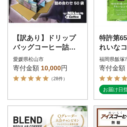
【訳あり】ドリップ
特許第65
バッグコーヒー詰め
れいな
合わせ50袋
リップバ
愛媛県松山市
福岡県飯塚
ト(合計1
寄付金額
10,000
円
寄付金額
（28件）
お届け日