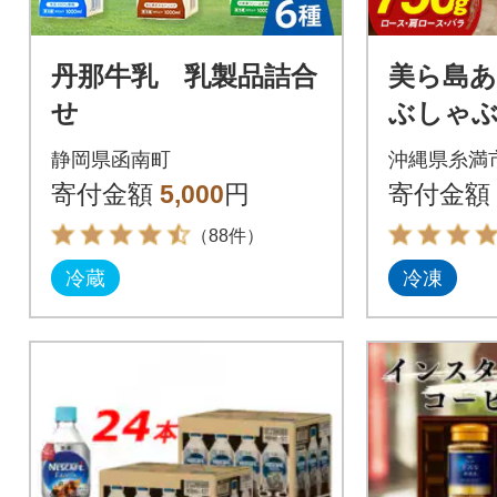
丹那牛乳 乳製品詰合
美ら島
せ
ぶしゃぶ
比べ(ロ
静岡県函南町
沖縄県糸満
肩ロース)
寄付金額
5,000
円
寄付金額
分け 真
（88件）
冷蔵
冷凍