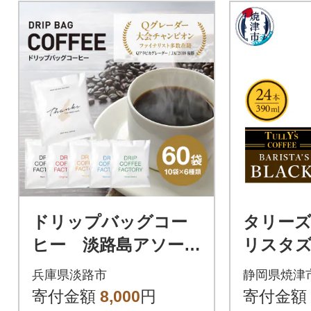
ドリップバッグコー
タリーズ
ヒー 淡路島アソート
リスタズ
セット 6種 60袋
0ml(a11-
兵庫県淡路市
静岡県焼津
飲み比べ ドリップ
寄付金額
8,000
円
寄付金額