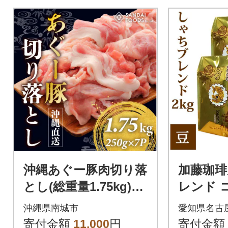
沖縄あぐー豚肉切り落
加藤珈琲
とし(総重量1.75kg)25
レンド 
0g×7
まま 2kg
沖縄県南城市
愛知県名古
寄付金額
11,000
円
寄付金額