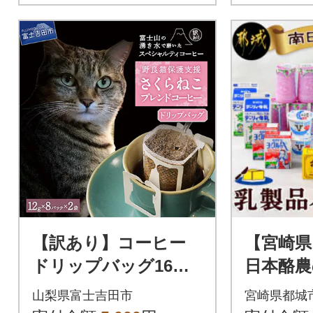
【訳あり】コーヒー
【宮崎県
ドリップバッグ16杯
日本酪農
ふるさと納税で動物
品バラ
山梨県富士吉田市
宮崎県都城
保護 さくらねこ 野良