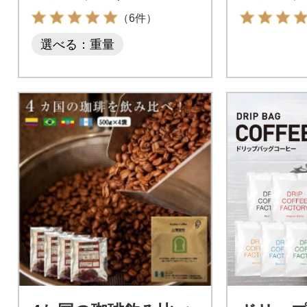
用】
（6件）
選べる：重量