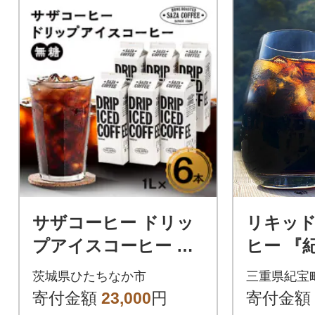
サザコーヒー ドリッ
リキッ
プアイスコーヒー 無
ヒー 『
糖 6本セット(201032)
L×12本【
茨城県ひたちなか市
三重県紀宝
寄付金額
23,000
円
寄付金額