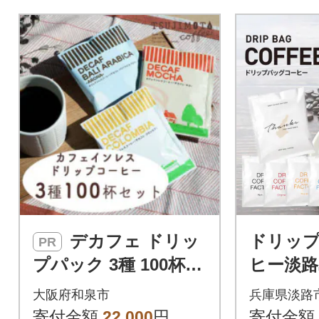
デカフェ ドリッ
ドリッ
PR
プパック 3種 100杯
ヒー淡路
コーヒー 詰め合わせ
セット6種
大阪府和泉市
兵庫県淡路
おすすめ 人気 カフェ
み比べ
寄付金額
22,000
円
寄付金額