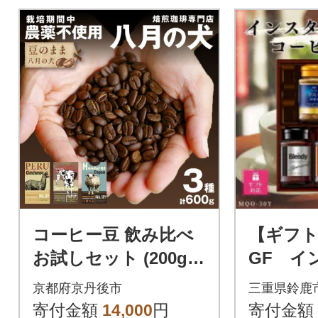
コーヒー豆 飲み比べ
【ギフト
お試しセット (200gx3
GF イ
種) 自家焙煎珈琲豆
ーヒーギ
京都府京丹後市
三重県鈴鹿
【栽培期間中農薬不使
り
寄付金額
14,000
円
寄付金額