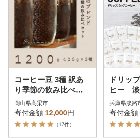
コーヒー豆 3種 訳あ
ドリッ
り季節の飲み比べセ
ヒー 淡
ット 1200g(200g×6
と納税ブ
岡山県高梁市
兵庫県淡路
袋)
袋 ド
寄付金額
12,000
円
寄付金額
グ コーヒ
（17件）
8