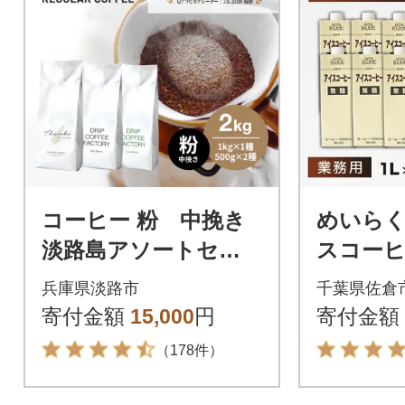
コーヒー 粉 中挽き
めいら
淡路島アソートセッ
スコーヒ
ト 3種 2kg(500g×計
6本
兵庫県淡路市
千葉県佐倉
4袋) at14504
寄付金額
15,000
円
寄付金額
（178件）