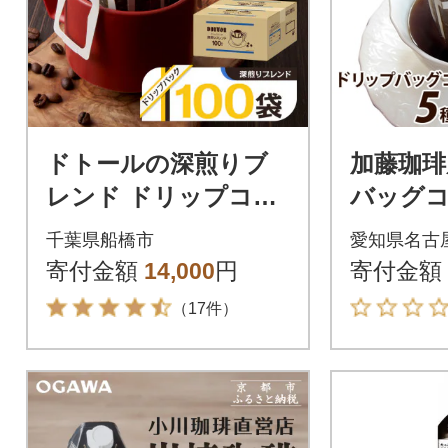
ドトールの深煎りブ
加藤珈琲
レンド ドリップコー
バッグコ
ヒー 100袋 ドリップ
味が楽し
千葉県船橋市
愛知県名古
バックコーヒー
00杯分
寄付金額
14,000
円
寄付金額
（17件）