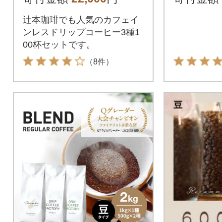
インレス
ッグ at1
辻本珈琲でも人気のカフェイ
ンレスドリップコーヒー3種1
00杯セットです。
（8件）