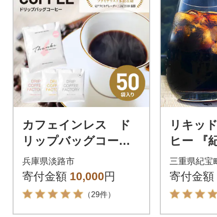
カフェインレス ド
リキッ
リップバッグコーヒ
ヒー 『
ー 淡路島アソートセ
L×6本【k
兵庫県淡路市
三重県紀宝
ット 4種 50袋 飲
寄付金額
10,000
円
寄付金額
み比べ at14012
（29件）