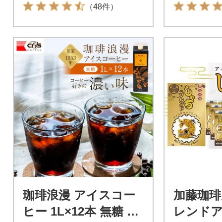
（48件）
珈琲浪漫 アイスコー
加藤珈琲
ヒー 1L×12本 無糖 コ
レンド