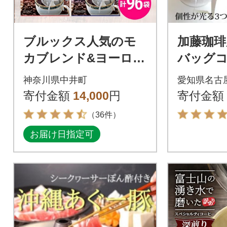
ブルックス人気のモ
加藤珈琲
カブレンド&ヨーロピ
バッグコ
アンブレンドセット
飲み比べ 
神奈川県中井町
愛知県名古
寄付金額
14,000
円
寄付金額
（36件）
お届け日指定可