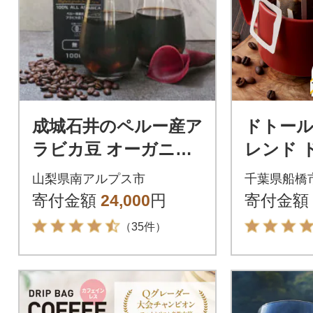
成城石井のペルー産ア
ドトー
ラビカ豆 オーガニッ
レンド 
クアイスコーヒー無
ヒー 10
山梨県南アルプス市
千葉県船橋
糖 1000ml×12本
バック
寄付金額
24,000
円
寄付金額
（35件）