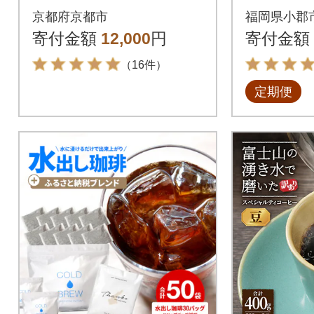
1000ml 6本|リキッド
ヒー豆 10
京都府京都市
福岡県小郡
コーヒー 人気セット
種[No535
寄付金額
12,000
円
寄付金額
（16件）
定期便