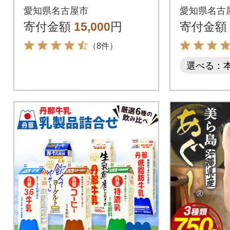
ーヒー 飲料 濃いコー
ドコーヒー
愛知県名古屋市
愛知県名古
ヒー 愛知 名古屋 珈琲
2本
寄付金額
15,000
円
寄付金額
（8件）
選べる：