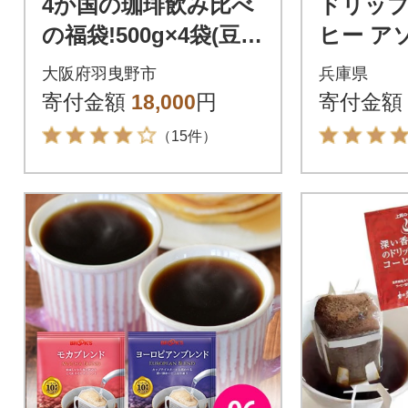
4か国の珈琲飲み比べ
ドリッ
の福袋!500g×4袋(豆)&
ヒー ア
古墳珈琲ドリップバ
5種 10
大阪府羽曳野市
兵庫県
ッグ1袋!
寄付金額
18,000
円
寄付金額
（15件）