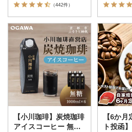
バッグ at14609
（442件）
【小川珈琲】炭焼珈琲
【6か月
アイスコーヒー 無糖
ト投函】