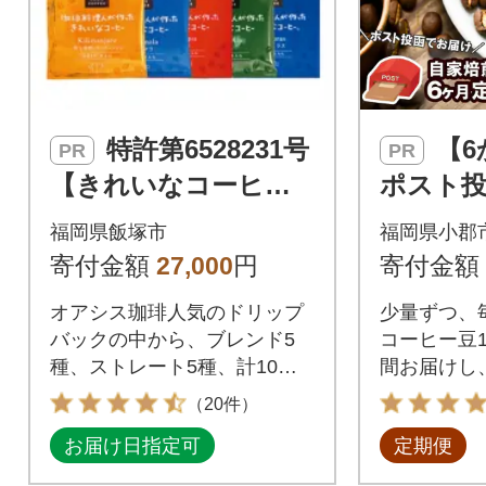
特許第6528231号
【6か月定期便・
PR
PR
【きれいなコーヒ
ポスト投
ー】ドリップバッグ1
コーヒー豆
福岡県飯塚市
福岡県小郡
0種セット(合計150袋)
全12種[No
寄付金額
27,000
円
寄付金額
オアシス珈琲人気のドリップ
少量ずつ、
バックの中から、ブレンド5
コーヒー豆1
種、ストレート5種、計10種
間お届けし
をセットにしました。
める自家焙
（20件）
す。
お届け日指定可
定期便