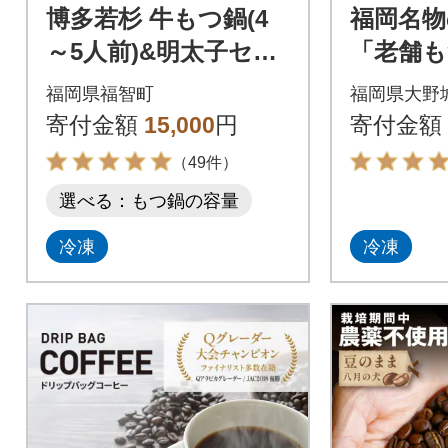
博多若杉 牛もつ鍋(4
福岡名物
～5人前)&明太子セッ
「老舗も
ト
00g」
福岡県福智町
福岡県大野
子切子1
寄付金額
15,000
円
寄付金額
口で配送
（49件）
選べる：もつ鍋の容量
冷凍
冷凍