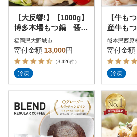
【大反響!】【1000g】
【牛もつ
博多本場もつ鍋 醤油
産牛も
味「2人前×5回分」
醤油味 
福岡県大野城市
熊本県西原
分)
寄付金額
13,000
円
寄付金額
（3,426件）
冷凍
冷凍