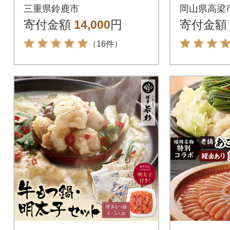
入り
ット 120
三重県鈴鹿市
岡山県高梁
袋)
寄付金額
14,000
円
寄付金額
（16件）