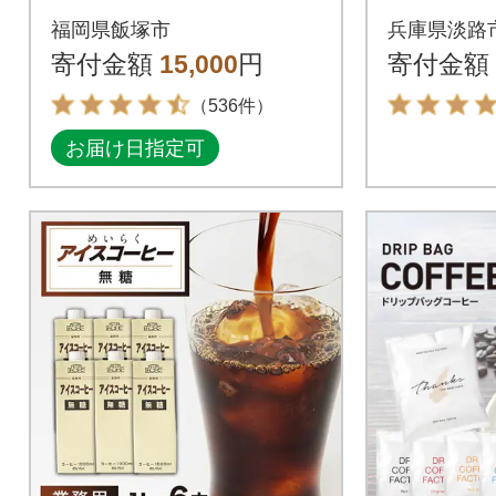
リップバッグ7種セッ
ト 3種 2
福岡県飯塚市
兵庫県淡路
ト(合計105袋)
4袋) at
寄付金額
15,000
円
寄付金額
（536件）
お届け日指定可