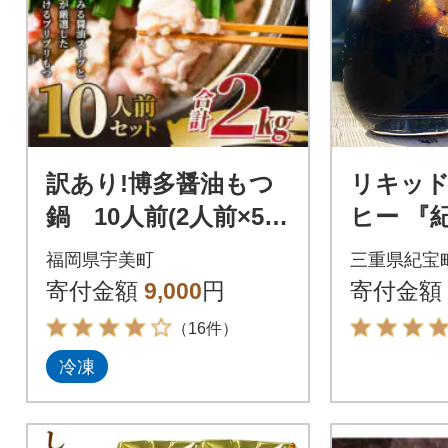
訳あり!博多醤油もつ
リキッ
鍋 10人前(2人前×5セ
ヒー 『
ット)(宇美町)
L×6本【k
福岡県宇美町
三重県紀宝
寄付金額
9,000
円
寄付金額
（16件）
冷凍