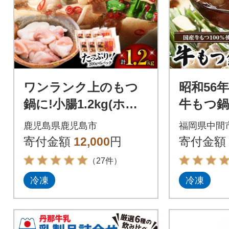
ワンランク上のもつ
昭和56
鍋に!小腸1.2kg(ホル
牛もつ鍋
モン) K002-004
人前 お
鹿児島県鹿児島市
福岡県中間
300万
寄付金額
12,000
円
寄付金額
つ鍋をご
（27件）
冷凍
冷凍