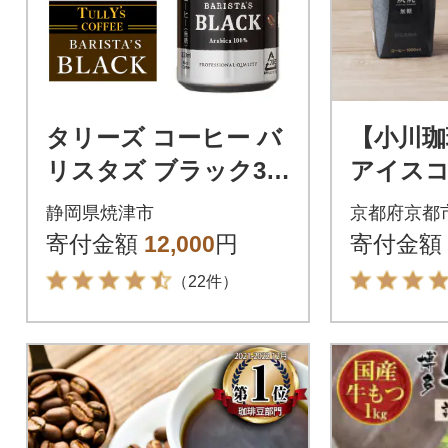
タリーズ コーヒー バ
【小川珈
リスタズ ブラック39
アイスコ
0ml(a11-035)
1000m
静岡県焼津市
京都府京都
コーヒー
寄付金額
12,000
円
寄付金額
（22件）