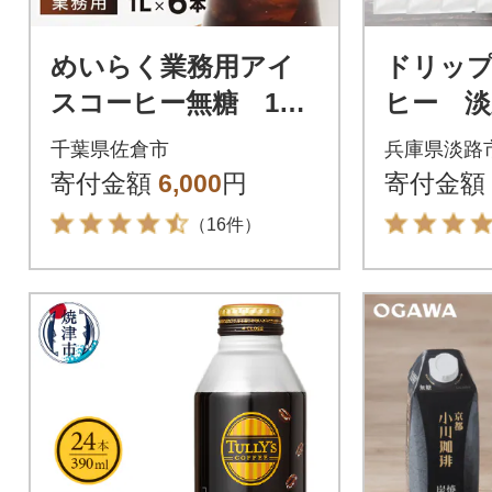
めいらく業務用アイ
ドリッ
スコーヒー無糖 1L×
ヒー 淡
6本
セット 
千葉県佐倉市
兵庫県淡路
飲み比
寄付金額
6,000
円
寄付金額
バッグ a
（16件）