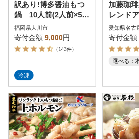
訳あり!博多醤油もつ
加藤珈琲
鍋 10人前(2人前×5セ
レンド
ット)(大川市)
ドコーヒー
福岡県大川市
愛知県名古
2本
寄付金額
9,000
円
寄付金額
（143件）
選べる：
冷凍