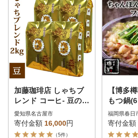
加藤珈琲店 しゃちブ
【博多樽
レンド コーヒ- 豆の
もつ鍋(
まま 2kg (500g×4袋)
ぷり大
愛知県名古屋市
福岡県春日
ト
寄付金額
16,000
円
寄付金額
（5件）