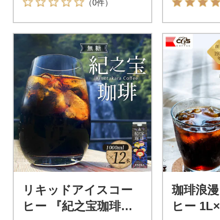
（0件）
リキッドアイスコー
珈琲浪漫
ヒー 『紀之宝珈琲』 1
ヒー 1L