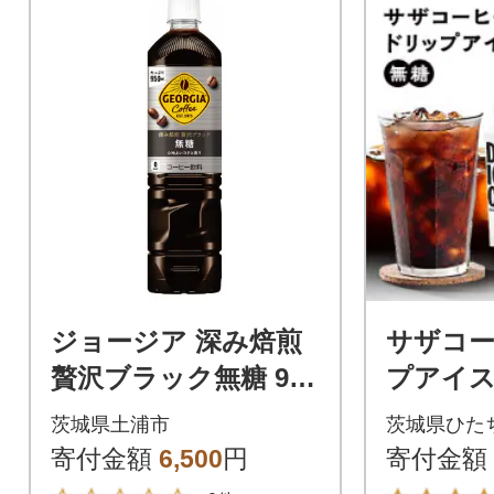
ジョージア 深み焙煎
サザコー
贅沢ブラック無糖 950
プアイス
ml PET(12本)
糖 6本セッ
茨城県土浦市
茨城県ひた
寄付金額
6,500
円
寄付金額