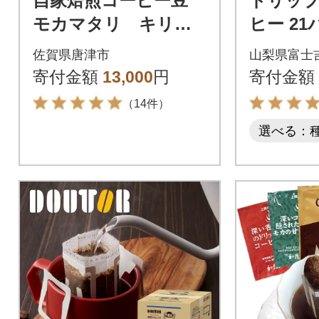
自家焙煎コーヒー豆
ドリッ
モカマタリ キリマ
ヒー 21
ンジャロ コロンビ
ック×3
佐賀県唐津市
山梨県富士
ア グアテマラ ホ
琲セット
寄付金額
13,000
円
寄付金額
ンジュラス (豆のま
れんど
（14件）
ま)
選べる：