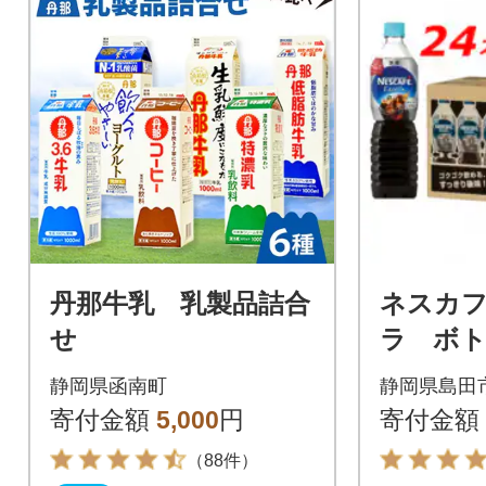
丹那牛乳 乳製品詰合
ネスカ
せ
ラ ボ
無糖 90
静岡県函南町
静岡県島田
(24本)
寄付金額
5,000
円
寄付金額
（88件）