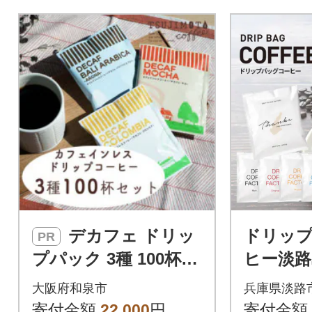
デカフェ ドリッ
ドリッ
PR
プパック 3種 100杯
ヒー淡路
コーヒー 詰め合わせ
セット6種
大阪府和泉市
兵庫県淡路
おすすめ 人気 カフェ
み比べ
寄付金額
22,000
円
寄付金額