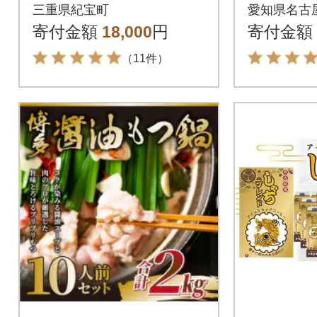
L×12本【knkc200A】
ーヒー 
三重県紀宝町
愛知県名古
ヒー 愛
寄付金額
18,000
円
寄付金額
（11件）