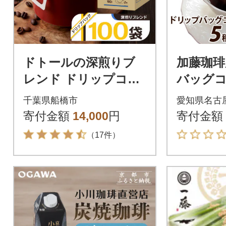
ドトールの深煎りブ
加藤珈琲
レンド ドリップコー
バッグコ
ヒー 100袋 ドリップ
味が楽し
千葉県船橋市
愛知県名古
バックコーヒー
00杯分
寄付金額
14,000
円
寄付金額
（17件）