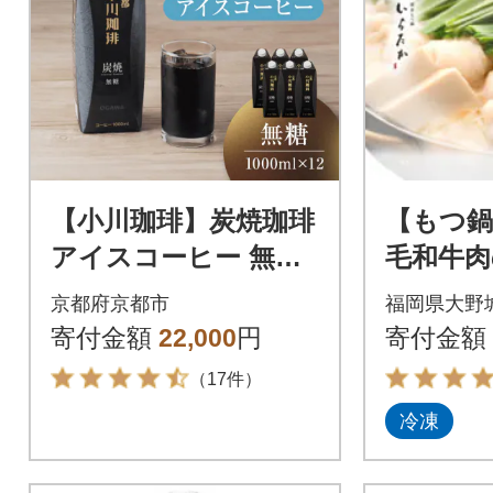
【小川珈琲】炭焼珈琲
【もつ鍋
アイスコーヒー 無糖
毛和牛肉
1000ml 12本 |京都 珈
(2～3人前
京都府京都市
福岡県大野
琲ブランド 有名店 人
寄付金額
22,000
円
寄付金額
気
（17件）
冷凍