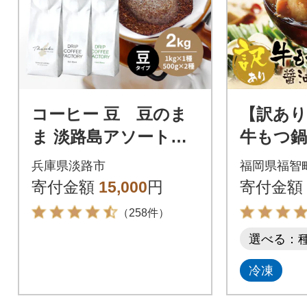
コーヒー 豆 豆のま
【訳あり
ま 淡路島アソートセ
牛もつ鍋
ット 3種 2kg(500g×計
×5セット
兵庫県淡路市
福岡県福智
4袋) at14503
寄付金額
15,000
円
寄付金額
（258件）
選べる：
冷凍