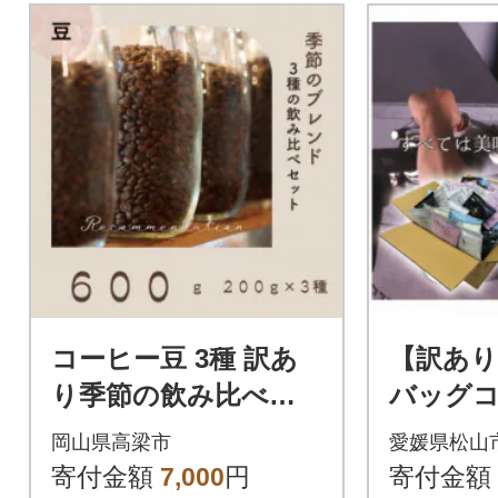
コーヒー豆 3種 訳あ
【訳あ
り季節の飲み比べセ
バッグ
ット 600g(200g×3袋)
合わせ5
岡山県高梁市
愛媛県松山
寄付金額
7,000
円
寄付金額