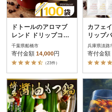
ドトールのアロマブ
カフェ
レンド ドリップコー
リップ
ヒー 100袋 ドリップ
ー 淡路
千葉県船橋市
兵庫県淡路
バックコーヒー
ット 4
寄付金額
14,000
円
寄付金額
み比べ a
（23件）