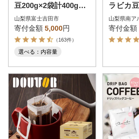
豆200g×2袋計400g自
ラビカ豆
家焙煎珈琲 スペシャ
クアイ
山梨県富士吉田市
山梨県南ア
ルティコーヒー 富士
糖 1000
寄付金額
5,000
円
寄付金額
山の湧き水
（163件）
選べる：内容量