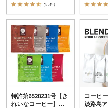
（85件）
特許第6528231号【き
コーヒー
れいなコーヒー】ド
淡路島