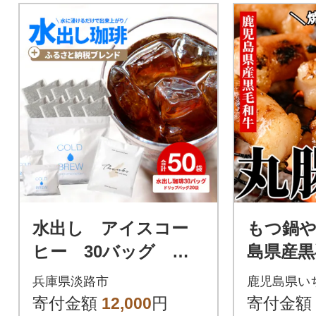
水出し アイスコー
もつ鍋や
ヒー 30バッグ 淡
島県産黒
路島 ドリップバッ
ン(丸腸)
兵庫県淡路市
鹿児島県い
グ セット at14707
寄付金額
12,000
円
寄付金額