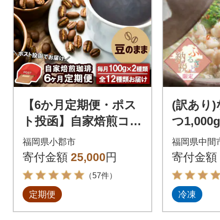
【6か月定期便・ポス
(訳あり
ト投函】自家焙煎コー
つ1,00
ヒー豆 100g×2袋 全12
杉牛もつ
福岡県小郡市
福岡県中間
種[No5354-0229]
前×5回
寄付金額
25,000
円
寄付金額
（57件）
定期便
冷凍