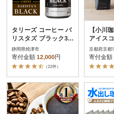
タリーズ コーヒー バ
【小川珈
リスタズ ブラック39
アイスコ
0ml(a11-035)
1000m
静岡県焼津市
京都府京都
コーヒー
寄付金額
12,000
円
寄付金額
（22件）