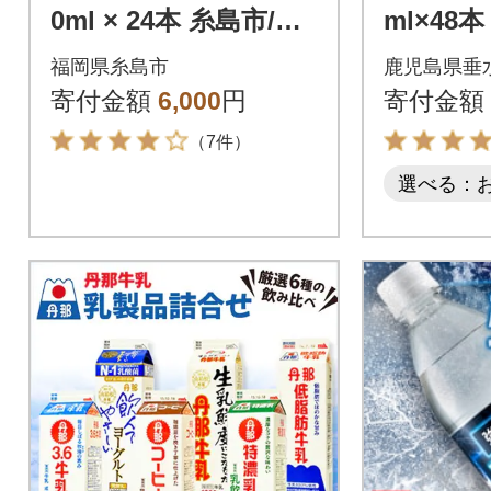
0ml × 24本 糸島市/ス
ml×48本
ターナイン 炭酸水 国
福岡県糸島市
鹿児島県垂
産 [ARM002]
寄付金額
6,000
円
寄付金額
（7件）
選べる：