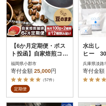
【6か月定期便・ポス
水出し
ト投函】自家焙煎コー
ヒー 3
ヒー豆 100g×2袋 全12
路島 
福岡県小郡市
兵庫県淡路
種[No5354-0229]
グ セット
寄付金額
25,000
円
寄付金額
（57件）
定期便