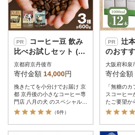
コーヒー豆 飲み
辻本珈琲で人気
PR
PR
比べお試しセット (20
のおす
0gx3種) 自家焙煎珈琲
アイスコ
京都府京丹後市
大阪府和泉
豆 【栽培期間中農薬
フェハ
寄付金額
14,000
円
寄付金額
不使用】
[無糖]1
挽きたてを小分けでお届け 京
「無糖のカ
都 京丹後の小さなコーヒー専
スコーヒー
門店 八月の犬 のスペシャルテ
たご要望か
ィコーヒー豆
（6件）