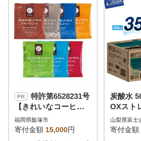
特許第6528231号
炭酸水 50
PR
【きれいなコーヒ
OXスト
ー】ドリップバッグ7
水 ラベ
福岡県飯塚市
山梨県富士
種セット(合計105袋)
ス
寄付金額
15,000
円
寄付金額