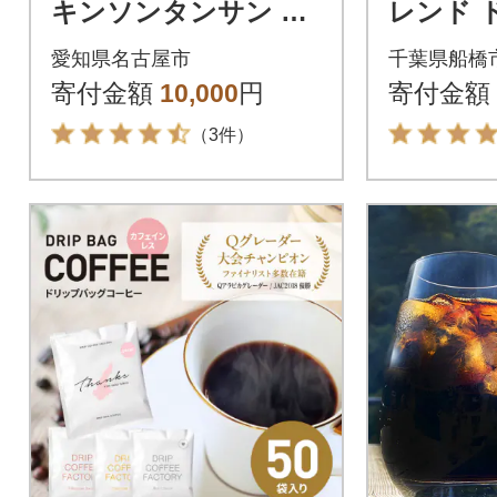
キンソンタンサン ペ
レンド 
ットボトル 500ml ×2
ヒー 10
愛知県名古屋市
千葉県船橋
4本
バック
寄付金額
10,000
円
寄付金額
（3件）