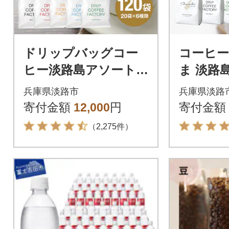
ドリップバッグコー
コーヒー
ヒー淡路島アソート
ま 淡路
セット6種 120袋 飲
ット 3種 
兵庫県淡路市
兵庫県淡路
み比べ ドリップバ
4袋) at
寄付金額
12,000
円
寄付金額
ッグ at14601
（2,275件）