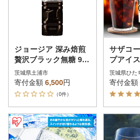
ジョージア 深み焙煎
サザコー
贅沢ブラック無糖 950
プアイス
ml PET(12本)
糖 6本セッ
茨城県土浦市
茨城県ひた
寄付金額
6,500
円
寄付金額
（0件）