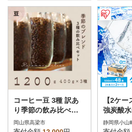
コーヒー豆 3種 訳あ
【2ケー
り季節の飲み比べセ
強炭酸水
ット 1200g(200g×6
レス×4
岡山県高梁市
静岡県小山
袋)
寄付金額
12,000
円
寄付金額