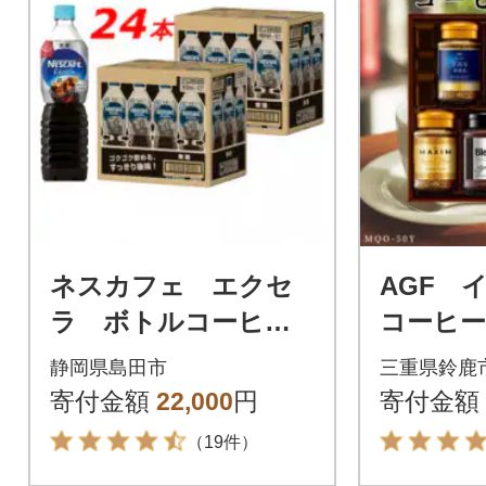
ネスカフェ エクセ
AGF 
ラ ボトルコーヒー
コーヒー
無糖 900ml 2ケース
入り
静岡県島田市
三重県鈴鹿
(24本)
寄付金額
22,000
円
寄付金額
（19件）