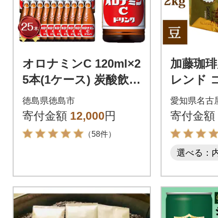
オロナミンC 120ml×2
加藤珈琲
5本(1ケース) 炭酸飲料
レンド 
飲料 微炭酸【CA10
まま 2kg
徳島県徳島市
愛知県名古
3】
寄付金額
12,000
円
寄付金額
（58件）
選べる：