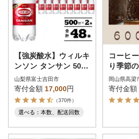
【強炭酸水】ウィルキ
コーヒー
ンソン タンサン 500
り季節
ml×2箱(24本入)計48本
ット 600
山梨県富士吉田市
岡山県高梁
ペットボトル アサヒ
寄付金額
17,000
円
寄付金額
飲料
（370件）
選べる：本数、配送回数