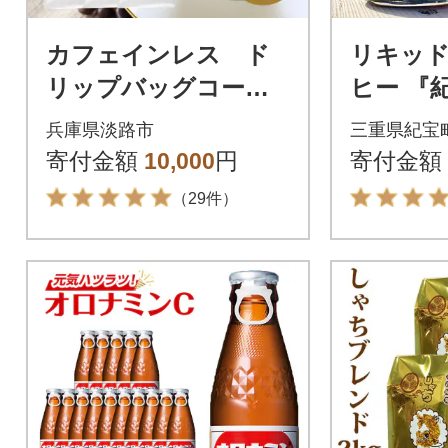
カフェインレス ド
リキッ
リップバッグコーヒ
ヒー 『
ー 淡路島アソートセ
L×6本【k
兵庫県淡路市
三重県紀宝
ット 4種 50袋 飲
寄付金額
10,000
円
寄付金額
み比べ at14012
（29件）