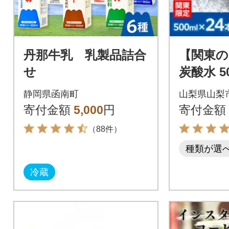
丹那牛乳 乳製品詰合
【関東の
せ
炭酸水 50
12L サ
静岡県函南町
山梨県山梨
ト)国産
寄付金額
5,000
円
寄付金額
（88件）
種類が選
冷蔵