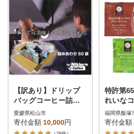
【訳あり】ドリップ
特許第65
バッグコーヒー詰め
れいな
合わせ50袋
リップバ
愛媛県松山市
福岡県飯塚
ト(合計1
寄付金額
10,000
円
寄付金額
（28件）