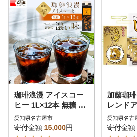
珈琲浪漫 アイスコー
加藤珈琲
ヒー 1L×12本 無糖 コ
レンド
ーヒー 飲料 濃いコー
ドコーヒー
愛知県名古屋市
愛知県名古
ヒー 愛知 名古屋 珈琲
2本
寄付金額
15,000
円
寄付金額