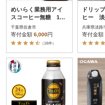
めいらく業務用アイ
ドリッ
スコーヒー無糖 1L×
ヒー 淡
6本
セット 
千葉県佐倉市
兵庫県淡路
飲み比
寄付金額
6,000
円
寄付金額
バッグ a
（16件）