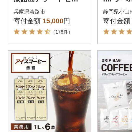
ト 3種 2kg(500g×計
入
兵庫県淡路市
静岡県小山
4袋) at14504
寄付金額
15,000
円
寄付金額
（178件）