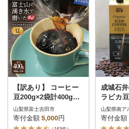
【訳あり】 コーヒー
成城石井
豆200g×2袋計400g自
ラビカ豆
家焙煎珈琲 スペシャ
クアイ
山梨県富士吉田市
山梨県南ア
ルティコーヒー 富士
糖 1000
寄付金額
5,000
円
寄付金額
山の湧き水
（163件）