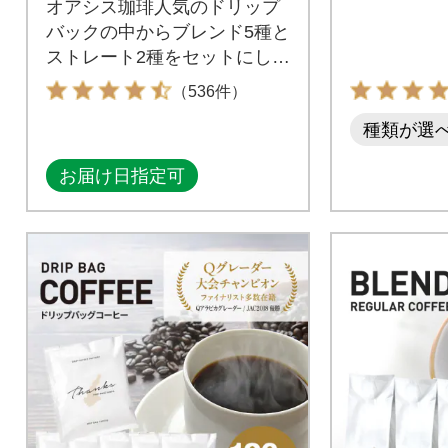
オアシス珈琲人気のドリップ
バックの中からブレンド5種と
ストレート2種をセットにしま
した。
（536件）
種類が選
お届け日指定可