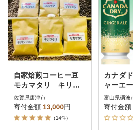
自家焙煎コーヒー豆
カナダ
モカマタリ キリマ
ャーエール
ンジャロ コロンビ
0本
佐賀県唐津市
富山県砺波
ア グアテマラ ホ
寄付金額
13,000
円
寄付金額
ンジュラス (豆のま
（14件）
ま)