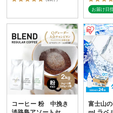
お届け日
コーヒー 粉 中挽き
富士山の
淡路島アソートセッ
ml ラベ