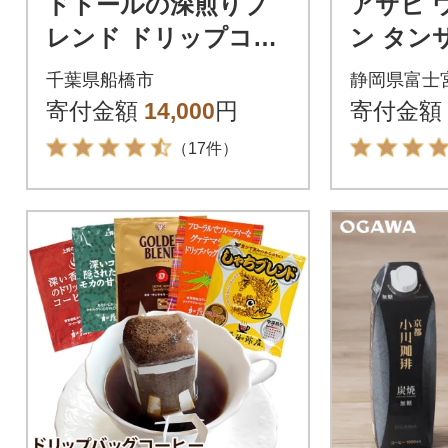
ドトールの深煎りブ
アサヒ 
レンド ドリップコー
ン タン
ヒー 100袋 ドリップ
炭酸水 50
千葉県船橋市
静岡県富士
バックコーヒー
寄付金額
14,000
円
寄付金額
（17件）