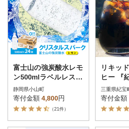
富士山の強炭酸水レモ
リキッ
ン500mlラベルレス×2
ヒー 『
4本入
L×12本【
静岡県小山町
三重県紀宝
寄付金額
4,800
円
寄付金額
（21件）