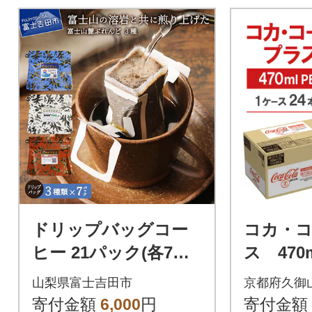
ドリップバッグコー
コカ・
ヒー 21パック(各7パ
ス 470m
ック×3種) 飲み比べ珈
山梨県富士吉田市
京都府久御
琲セット 富士山麓ぶ
寄付金額
6,000
円
寄付金額