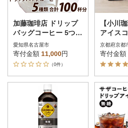
加藤珈琲店 ドリップ
【小川珈
バッグコーヒー 5つの
アイスコ
味が楽しめるセット 1
1000ml
愛知県名古屋市
京都府京都
00杯分
琲ブラン
寄付金額
11,000
円
寄付金額
気
（0件）