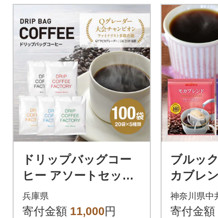
ドリップバッグコー
ブルッ
ヒー アソートセット
カブレン
5種 100袋 飲み比べ
アンブ
兵庫県
神奈川県中
寄付金額
11,000
円
寄付金額