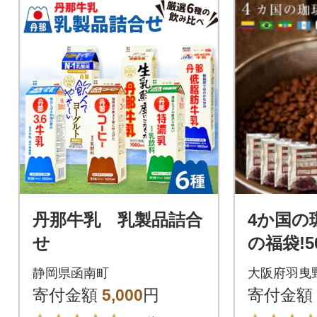
丹那牛乳 乳製品詰合
4か国の
せ
の福袋!50
古墳珈
静岡県函南町
大阪府羽曳
ッグ1袋!
寄付金額
5,000
円
寄付金額