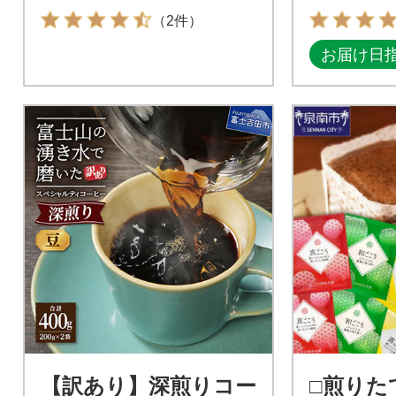
（2件）
お届け日
【訳あり】深煎りコー
□煎りた