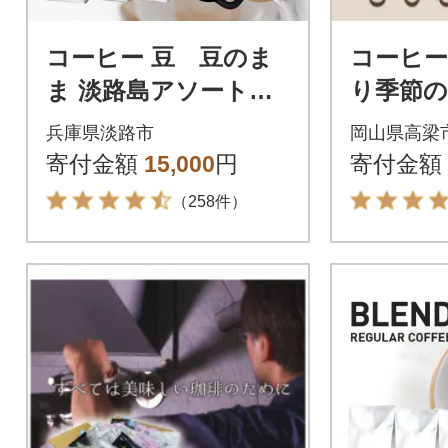
コーヒー 豆 豆のま
コーヒー
ま 淡路島アソートセ
り季節
ット 3種 2kg(500g×計
ット 600
兵庫県淡路市
岡山県高梁
4袋) at14503
寄付金額
15,000
円
寄付金額
（258件）