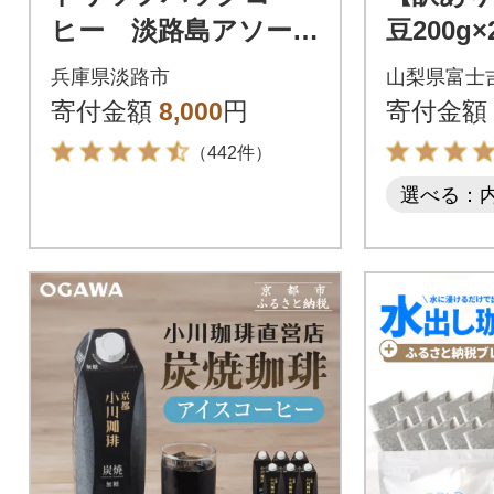
ヒー 淡路島アソート
豆200g
セット 6種 60袋
家焙煎珈
兵庫県淡路市
山梨県富士
飲み比べ ドリップ
ルティコ
寄付金額
8,000
円
寄付金額
バッグ at14609
山の湧き
（442件）
選べる：