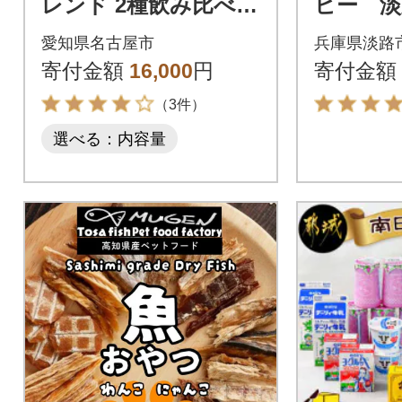
レンド 2種飲み比べ
ヒー 淡
コーヒー 粉 (中挽き)
と納税ブ
愛知県名古屋市
兵庫県淡路
2kg (500g×4袋)
袋 ド
寄付金額
16,000
円
寄付金額
グ コーヒ
（3件）
8
選べる：内容量