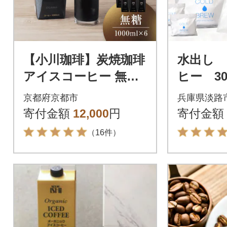
【小川珈琲】炭焼珈琲
水出し
アイスコーヒー 無糖
ヒー 3
1000ml 6本|リキッド
路島 
京都府京都市
兵庫県淡路
コーヒー 人気セット
グ セット
寄付金額
12,000
円
寄付金額
（16件）