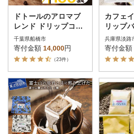
ドトールのアロマブ
カフェ
レンド ドリップコー
リップ
ヒー 100袋 ドリップ
ー 淡路
千葉県船橋市
兵庫県淡路
バックコーヒー
ット 4
寄付金額
14,000
円
寄付金額
み比べ a
（23件）