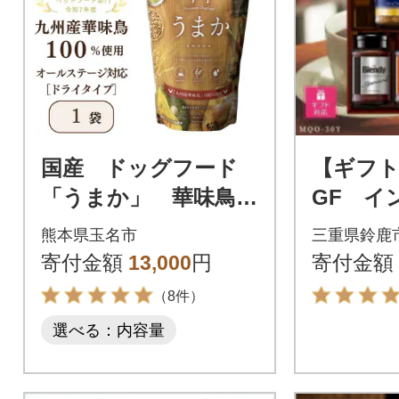
国産 ドッグフード
【ギフト
「うまか」 華味鳥1
GF イ
00%使用 総合栄養
ーヒーギ
熊本県玉名市
三重県鈴鹿
食 1.5kg
り
寄付金額
13,000
円
寄付金額
（8件）
選べる：内容量