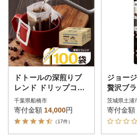
ドトールの深煎りブ
ジョージ
レンド ドリップコー
贅沢ブラ
ヒー 100袋 ドリップ
ml PET(
千葉県船橋市
茨城県土浦
バックコーヒー
寄付金額
14,000
円
寄付金額
（17件）