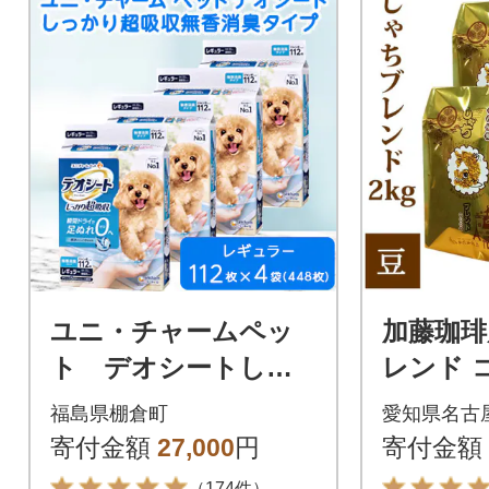
ユニ・チャームペッ
加藤珈琲
ト デオシートしっ
レンド 
かり超吸収無香消臭タ
まま 2kg
福島県棚倉町
愛知県名古
イプ レギュラー112
寄付金額
27,000
円
寄付金額
枚×4(448枚)
（174件）