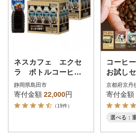
ネスカフェ エクセ
コーヒー
ラ ボトルコーヒー
お試しセッ
無糖 900ml 2ケース
種) 自
静岡県島田市
京都府京丹
(24本)
【栽培期
寄付金額
22,000
円
寄付金額
用】
（19件）
選べる：