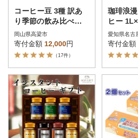
コーヒー豆 3種 訳あ
珈琲浪漫
り季節の飲み比べセ
ヒー 1L
ット 1200g(200g×6
ーヒー 
岡山県高梁市
愛知県名古
袋)
ヒー 愛
寄付金額
12,000
円
寄付金額
（17件）