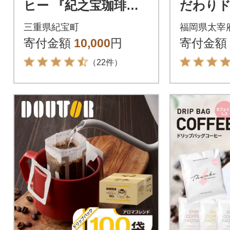
ヒー 『紀之宝珈琲』 1
だわり
L×6本【knkc100A】
セット※
三重県紀宝町
福岡県太宰
寄付金額
10,000
円
寄付金額
（22件）