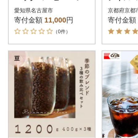
味が楽しめるセット 1
1000ml
愛知県名古屋市
京都府京都
00杯分
琲ブラン
寄付金額
11,000
円
寄付金額
気
（0件）