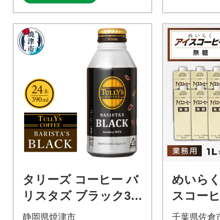
タリーズ コーヒー バ
めいら
リスタズ ブラック39
スコーヒ
0ml(a11-035)
6本
静岡県焼津市
千葉県佐倉