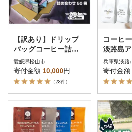
【訳あり】ドリップ
コーヒー
バッグコーヒー詰め
淡路島
合わせ50袋
ト 3種 2
愛媛県松山市
兵庫県淡路
4袋) at
寄付金額
10,000
円
寄付金額
（28件）