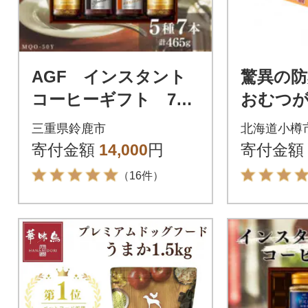
AGF インスタント
驚異の
コーヒーギフト 7本
おむつ
入り
大人用L
三重県鈴鹿市
北海道小樽
り(2個セ
寄付金額
14,000
円
寄付金額
（16件）