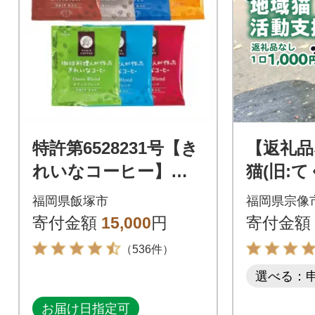
特許第6528231号【き
【返礼品
れいなコーヒー】ド
猫(旧:
リップバッグ7種セッ
ねこ)」
福岡県飯塚市
福岡県宗像
ト(合計105袋)
支援【む
寄付金額
15,000
円
寄付金額
18
（536件）
選べる：
お届け日指定可