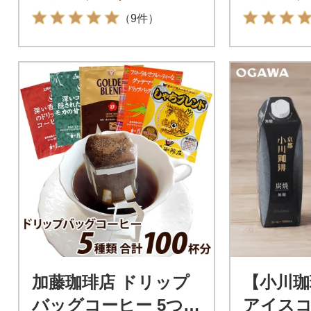
（9件）
加藤珈琲店 ドリップ
【小川珈
バッグコーヒー 5つの
アイスコ