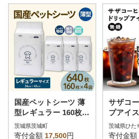
国産ペットシーツ 薄
サザコー
型レギュラー 160枚(4
プアイス
5cm×34cm)×4袋
糖 6本セッ
茨城県茨城町
茨城県ひた
寄付金額
17,500
円
寄付金額