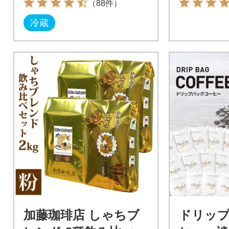
（88件）
冷蔵
加藤珈琲店 しゃちブ
ドリッ