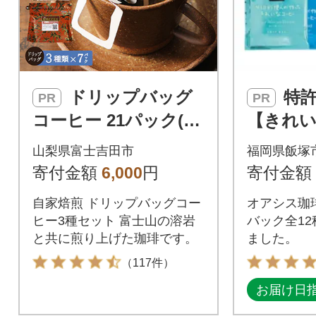
ドリップバッグ
特許第6528231号
PR
PR
コーヒー 21パック(各
【きれ
7パック×3種) 飲み比
ー】ドリ
山梨県富士吉田市
福岡県飯塚
べ珈琲セット 富士山
2種セット
寄付金額
6,000
円
寄付金額
麓ぶれんど
自家焙煎 ドリップバッグコー
オアシス珈
ヒー3種セット 富士山の溶岩
バック全1
と共に煎り上げた珈琲です。
ました。
（117件）
お届け日