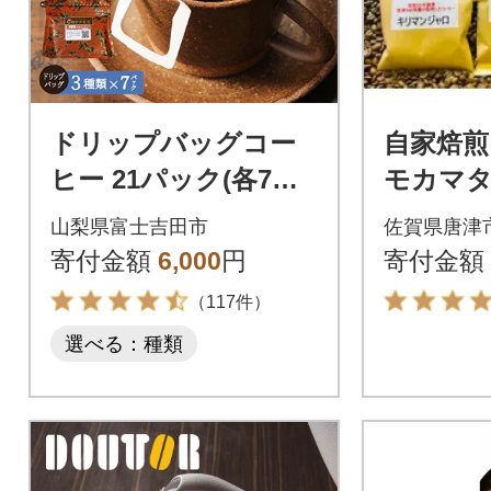
ドリップバッグコー
自家焙
ヒー 21パック(各7パ
モカマ
ック×3種) 飲み比べ珈
ンジャ
山梨県富士吉田市
佐賀県唐津
琲セット 富士山麓ぶ
ア グ
寄付金額
6,000
円
寄付金額
れんど
ンジュラ
（117件）
ま)
選べる：種類