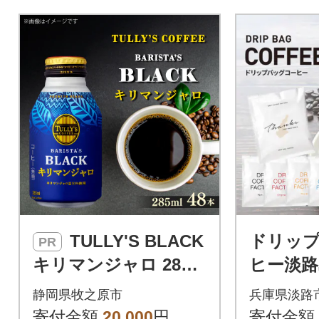
TULLY'S BLACK
ドリッ
PR
キリマンジャロ 285m
ヒー淡路
l×48本(2ケース)【複
セット6種
静岡県牧之原市
兵庫県淡路
数個口で配送】
み比べ
寄付金額
20,000
円
寄付金額