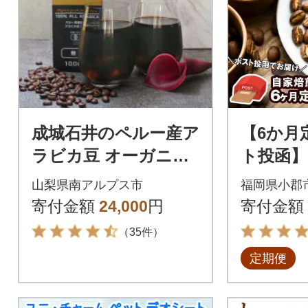
成城石井のペルー産ア
【6か月
ラビカ豆 オーガニッ
ト投函】
クアイスコーヒー無
ヒー豆 10
山梨県南アルプス市
福岡県小郡
糖 1000ml×12本
種[No535
寄付金額
24,000
円
寄付金額
（35件）
定期便