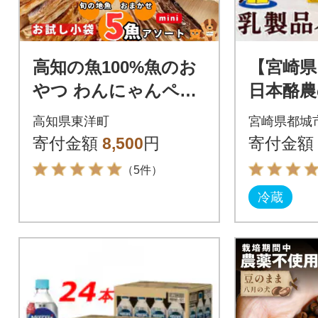
高知の魚100%魚のお
【宮崎県
やつ わんにゃんペッ
日本酪農
トフード ミニサイズ
品バラ
高知県東洋町
宮崎県都城
5種アソート 犬用猫用
寄付金額
8,500
円
寄付金額
おやつ
（5件）
冷蔵