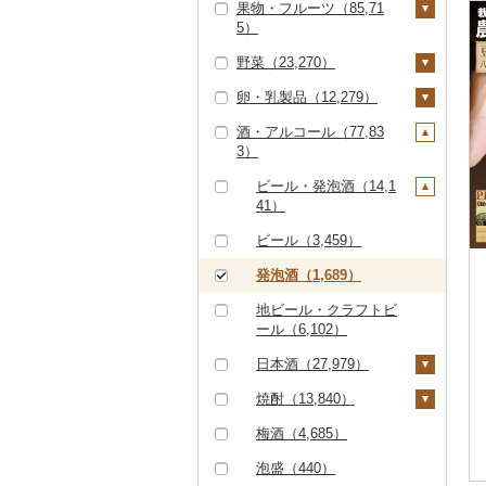
果物・フルーツ（85,71
すき焼き（24,610）
ズワイガニ（11,643）
エビ（3,765）
米（110,444）
5）
ハンバーグ（11,236）
豚肉（精肉）（16,97
しゃぶしゃぶ（16,28
タラバガニ（2,558）
甘エビ（668）
いくら（8,066）
精米（67,101）
雑穀（1,382）
5）
野菜（23,270）
3）
もつ鍋（8,840）
ぶどう・マスカット
毛ガニ（1,984）
ボタンエビ（111）
うに（2,949）
無洗米（18,537）
餅（1,759）
ステーキ（1,437）
豚肉（加工品）（21,3
（11,222）
卵・乳製品（12,279）
焼肉（21,089）
ローストビーフ（3,16
いも（3,898）
56）
かにしゃぶ（4,133）
伊勢海老（630）
明太子・たらこ（18,2
玄米（14,921）
その他穀物加工品（3,
2）
すき焼き（482）
巨峰（587）
いちご（6,750）
酒・アルコール（77,83
牛タン（2,089）
47）
124）
じゃがいも（1,001）
トマト（2,525）
卵（3,948）
ハンバーグ（4,088）
鶏肉（14,780）
その他カニ（1,652）
その他エビ（2,260）
金芽米（83）
3）
ビーフジャーキー（1
しゃぶしゃぶ（5,28
ナガノパープル（25
りんご（6,908）
和牛（6,598）
明太子（17,094）
その他魚卵（2,825）
パン（4,839）
さつまいも（2,386）
フルーツトマト（68
玉ねぎ（1,248）
チーズ（3,323）
01）
9）
もつ鍋（86）
鶏肉（精肉）（4,34
鹿肉（1,165）
7）
ゆめぴりか（4,929）
もも（6,311）
0）
ビール・発泡酒（14,1
6）
黒毛和牛（29,345）
たらこ（1,635）
数の子（1,343）
貝（11,710）
その他いも（638）
ねぎ（624）
ヨーグルト（3,007）
その他牛肉（加工品）
焼肉（2,920）
ハム（4,709）
馬肉（3,641）
ピオーネ（1,537）
41）
つや姫（4,225）
メロン（17,165）
ミニトマト（1,063）
（8,048）
ハム・ソーセージ（4
白老牛（1,508）
からすみ（557）
帆立（ホタテ）（6,77
うなぎ（20,679）
とうもろこし（1,51
牛乳（1,781）
アグー豚（143）
ソーセージ・ウインナ
羊肉・ラム肉（ジンギ
デラウェア（113）
ビール（3,459）
41）
コシヒカリ（48,259）
5）
さくらんぼ（1,830）
その他トマト（840）
8）
ー（7,387）
スカン）（2,179）
仙台牛（374）
キャビア（663）
鮮魚（23,852）
バター（969）
その他豚肉（精肉）
シャインマスカット
発泡酒（1,689）
唐揚げ（1,554）
はえぬき（3,457）
鮑（アワビ）（718）
梨（4,143）
根菜（2,212）
（10,275）
ベーコン・サラミ（4,
鴨肉（456）
（5,771）
米沢牛（1,028）
その他魚卵（276）
鮭・サーモン（7,33
イカ・タコ（6,645）
その他乳製品（885）
地ビール・クラフトビ
417）
中津からあげ（49）
さがびより（1,092）
牡蠣（カキ）（1,57
8）
和梨（3,002）
マンゴー（1,591）
人参（400）
アスパラガス（1,19
猪肉（502）
その他ぶどう・マスカ
ール（6,102）
山形牛（6,993）
イカ（3,833）
海苔・海藻（7,802）
9）
0）
その他豚肉（加工品）
水炊き（2,015）
ット（2,117）
あきたこまち（9,01
マグロ（4,200）
洋梨・ラフランス（1,
みかん・柑橘（22,47
大根（193）
その他肉・加工品（2,
日本酒（27,979）
（9,274）
常陸牛（1,789）
タコ（2,856）
海苔（4,150）
干物（12,383）
4）
あさり（855）
039）
4）
豆（3,577）
地鶏（2,012）
141）
イワシ（147）
自然薯（182）
純米大吟醸（9,121）
焼酎（13,840）
上州牛（33）
わかめ（1,352）
ししゃも（232）
その他魚介・加工品
ひとめぼれ（2,807）
しじみ（585）
みかん（10,298）
すいか（1,362）
きのこ（2,158）
赤鶏さつま（3）
カツオ（1,570）
（48,336）
レンコン（117）
純米吟醸（8,512）
芋焼酎（6,415）
梅酒（4,685）
飛騨牛（4,706）
ひじき（410）
その他干物（11,980）
ミルキークィーン（2,
サザエ（260）
レモン（851）
キウイ（1,245）
しいたけ（1,128）
その他野菜（7,076）
その他鶏肉（5,343）
金目鯛（904）
しらす・ちりめん（7,
507）
にんにく・生姜（1,11
大吟醸（4,527）
麦焼酎（2,903）
泡盛（440）
近江牛（3,327）
その他海苔・海藻（2,
はまぐり（268）
059）
不知火・デコポン（2,
柿（カキ）（2,886）
7）
松茸（161）
山菜（283）