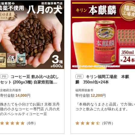
円
レビュー
レビュー
決済方法
解除
寄付金額
PayPay
発送種別
解除
クレジットカード決済
寄付金額
通常
Amazon Pay
冷蔵便
楽天ペイ
冷凍便
メルペイ
コンビニ支払い
ソフトバンクまとめて支払い
au PAY（auかんたん決済）
コーヒー豆 飲み比べお試し
キリン福岡工場産 本麒
PR
PR
d払い
セット (200gx3種) 自家焙煎珈琲
麟 350ml缶×24本
金融機関(Pay-easy決済)
豆 【栽培期間中農薬不使用】
京都府京丹後市
福岡県朝倉市
寄付金額
14,000
円
寄付金額
12,200
円
挽きたてを小分けでお届け 京都 京丹
『本格的なうまさと品質』で力強い
解除
結果を見る（
17,304
後の小さなコーヒー専門店 八月の犬
コクと飲みごたえが味わえます。
のスペシャルティコーヒー豆
（6件）
（97件）