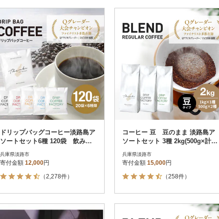
ドリップバッグコーヒー淡路島ア
コーヒー 豆 豆のまま 淡路島ア
ソートセット6種 120袋 飲み比
ソートセット 3種 2kg(500g×計4
べ ドリップバッグ at14601
袋) at14503
兵庫県淡路市
兵庫県淡路市
寄付金額
12,000
円
寄付金額
15,000
円
（2,278件）
（258件）