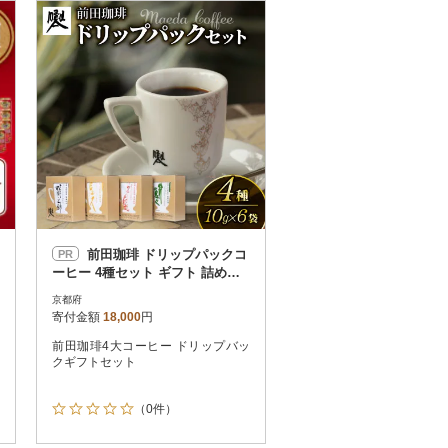
お届け時間帯指定可
発送される月指定可
件数順
90
評価順
120
が高い順
その他
解除
が低い順
さとふる限定のお礼品
定期便
さとふるアプリdeワンストップ申請
対象
前田珈琲 ドリップパックコ
PR
ーヒー 4種セット ギフト 詰め合
わせ
京都府
寄付金額
18,000
円
前田珈琲4大コーヒー ドリップバッ
件）
クギフトセット
（0件）