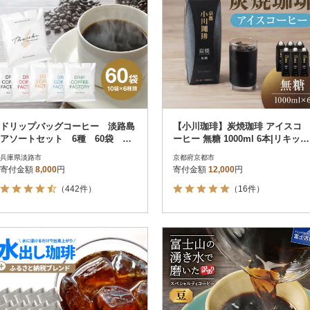
ドリップバッグコーヒー 淡路島
【小川珈琲】炭焼珈琲 アイスコ
アソートセット 6種 60袋 飲
ーヒー 無糖 1000ml 6本|リキッド
み比べ ドリップバッグ at1460
コーヒー 人気セット
兵庫県淡路市
京都府京都市
9
寄付金額
8,000
円
寄付金額
12,000
円
（442件）
（16件）