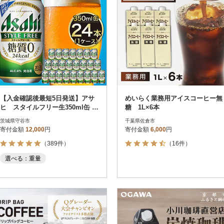
【入金確認後最短5日発送】アサ
めいらく業務用アイスコーヒー無
ヒ スタイルフリー生350ml缶 24
糖 1L×6本
本入り 1ケース
茨城県守谷市
千葉県佐倉市
寄付金額
12,000
円
寄付金額
6,000
円
（389件）
（16件）
選べる：重量