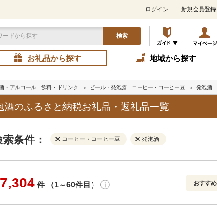
ログイン
新規会員登録
検索
お礼品から探す
地域から探す
酒・アルコール
飲料・ドリンク
ビール・発泡酒
コーヒー・コーヒー豆
発泡酒
泡酒のふるさと納税お礼品・返礼品一覧
検索条件：
コーヒー・コーヒー豆
発泡酒
7,304
おすすめ
件 （1～60件目）
寄付金額
解除
地域
解除
おすすめ
円～
新着順