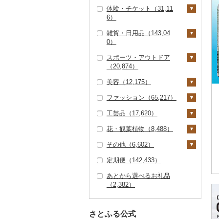
そうめん（2,894）
体験・チケット（31,11
シチュー（1,051）
肉（22,433）
ピザ（2,069）
キッチン家電（1,29
旅行券（1,667）
カステラ（2,451）
その他惣菜（13,958）
味噌（3,787）
6）
8）
その他麺（3,093）
魚（4,510）
レトルト（6,686）
JTBふるさと旅行クー
宿泊券（8,001）
アイス・ジェラート
酢（1,406）
雑貨・日用品（143,04
照明器具（1,480）
ポン（Eメール発行）
PayPay商品券（8,27
（10,354）
その他鍋（1,544）
スープ（2,625）
0）
（103）
0）
だし（2,386）
パソコン・周辺機器
その他洋菓子（8,15
豆腐・納豆（1,215）
スポーツ・アウトドア
（1,320）
JTBふるさと旅行券
食事券（5,969）
家具・インテリア（3
食用油（2,422）
0）
（20,874）
（紙券）（53）
6,218）
豆腐（574）
漬物（9,816）
TV・オーディオ・カ
温泉・サウナ・スパ利
えごま油（473）
はちみつ（8,478）
煎餅・おかき（2,30
美容（12,175）
メラ（1,555）
その他旅行券（488）
用券（1,051）
タンス（1,783）
寝具（18,248）
ゴルフ（6,846）
納豆（623）
梅干（6,410）
缶詰・瓶詰（14,344）
1）
オリーブオイル（83
ドレッシング（2,33
ファッション（65,217）
美容・健康家電（1,04
水族館（84）
机・テーブル（4,18
布団（5,993）
タオル（6,068）
ゴルフボール（1,53
釣り（2,036）
スキンケア（4,259）
キムチ（1,171）
肉（537）
乾物（2,639）
4）
0）
羊羹（844）
4）
7）
1）
工芸品（17,620）
動物園（40）
枕（2,330）
泉州タオル（2,748）
文房具・印鑑（4,83
サイクリング（475）
化粧水・乳液・美容液
シャンプー・リンス
鞄・バッグ（8,663）
その他漬物（2,324）
魚（2,650）
燻製（スモーク）（2,
ごま油（334）
その他調味料（10,10
饅頭（1,552）
カー用品（1,258）
椅子・チェア・ソファ
4）
ゴルフクラブ（2,75
（2,017）
（1,290）
235）
2）
花・観葉植物（8,488）
釣り（407）
毛布（2,154）
その他タオル（3,29
アウトドア・キャンプ
トートバッグ・ショル
洋服（16,980）
織物（859）
（7,203）
2）
果物（527）
その他食用油（933）
大福（889）
時計（1,946）
0）
ボールペン（597）
食器（18,261）
（7,247）
洗顔（1,102）
石鹸・ボディーソープ
ダーバッグ（4,716）
おせち（1,271）
みりん（128）
その他（6,602）
ダイビング（216）
タオルケット（852）
女性・レディース（6,
和服（943）
本場奄美大島紬（5
陶器・漆器（7,693）
観葉植物・苗木（2,28
その他家具・インテリ
ゴルフウェア（58）
（1,593）
ジャム（3,749）
その他和菓子（9,80
その他家電（3,018）
ノート・ファイル（4
グラス・カップ（5,42
キッチン用品（11,47
その他スポーツ（4,74
その他スキンケア（1,
キャリーバッグ・スー
749）
8）
6）
ア（23,819）
その他加工品（19,08
ケチャップ（158）
定期便（142,433）
4）
スキーチケット・リフ
その他寝具（7,508）
靴・履物（8,105）
信楽焼（776）
その他装飾品・工芸品
地域サービス（2,46
39）
0）
0）
その他ゴルフ（2,23
3）
610）
入浴剤（1,234）
ツケース（163）
その他缶詰・瓶詰（6,
3）
ト券（257）
男性・メンズ（8,34
その他織物（713）
（9,826）
花（5,689）
0）
1）
651）
こしょう（72）
あとから選べるお礼品
靴・シューズ（5,91
アクセサリー（16,47
唐津焼（57）
印鑑（630）
タンブラー（1,049）
包丁（1,679）
日用品（14,890）
ウェア・ユニフォーム
アロマ（698）
その他鞄・バッグ（3,
9）
（2,382）
ゴルフプレー券（2,86
4）
2）
数珠（242）
胡蝶蘭（241）
盆栽・その他（854）
その他（4,275）
（237）
889）
その他調味料（8,93
備前焼（344）
7）
その他文房具（3,39
箸（1,002）
フライパン（1,379）
洗剤（1,421）
楽器・器材（116）
プロテイン（605）
子供・ベビー（672）
3）
スリッパ・下駄・草履
ペンダント・ネックレ
その他服飾小物（15,0
工芸品（7,380）
造花・プリザーブドフ
8）
その他スポーツ（2,10
美濃焼（735）
GDOふるさとゴルフ
花火大会チケット（3
スプーン・フォーク・
鍋（1,667）
トイレットペーパー
本・CD・DVD（29
その他美容（3,542）
その他洋服（4,361）
（1,370）
ス（4,911）
66）
ラワー（1,607）
9）
さとふる公式
播州そろばん（9）
プレークーポン（1,45
44）
ナイフ（766）
（2,071）
7）