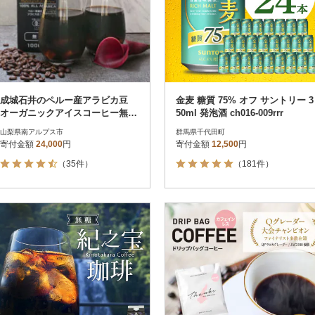
成城石井のペルー産アラビカ豆
金麦 糖質 75% オフ サントリー 3
オーガニックアイスコーヒー無糖
50ml 発泡酒 ch016-009rrr
1000ml×12本
山梨県南アルプス市
群馬県千代田町
寄付金額
24,000
円
寄付金額
12,500
円
（35件）
（181件）