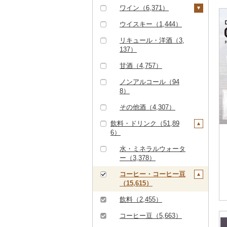
クエ（249）
286）
ななつぼし（4,644）
399）
吟醸（1,160）
米焼酎（415）
ワイン（6,371）
神戸牛・神戸ビーフ
その他貝（1,241）
かまぼこ・練り製品
ドライフルーツ（4,33
その他根菜（366）
その他きのこ（948）
かぼちゃ（402）
（3,077）
くじら（227）
その他米（9,287）
（3,007）
せとか（1,124）
5）
その他日本酒（14,58
黒糖焼酎（535）
白ワイン（2,882）
ウイスキー（1,444）
茄子（303）
5）
但馬牛（811）
サバ（3,109）
その他魚介・加工品
文旦（431）
干し柿（661）
その他果物（4,996）
その他焼酎（4,751）
赤ワイン（3,653）
リキュール・洋酒（3,
レタス（214）
（36,879）
137）
土佐あかうし（164）
さんま（357）
まどんな（335）
干し芋（1,532）
びわ（226）
シャンパン・スパーク
その他野菜（5,779）
リングワイン（612）
甘酒（4,757）
佐賀牛（6,812）
鯛（1,677）
ポンカン（735）
その他ドライフルーツ
ブルーベリー（694）
（2,125）
その他ワイン（1,42
ノンアルコール（94
長崎和牛（2,289）
のどぐろ（462）
その他柑橘（8,371）
パイナップル（191）
5）
8）
あか牛（1,745）
ふぐ（2,390）
栗（502）
その他酒（4,307）
宮崎牛（2,430）
ブリ（1,158）
その他果物（3,062）
飲料・ドリンク（51,89
6）
その他牛肉（精肉）
ほっけ（308）
（8,393）
水・ミネラルウォータ
その他鮮魚（3,214）
ー（3,378）
コーヒー・コーヒー豆
（15,615）
飲料（2,455）
コーヒー豆（5,663）