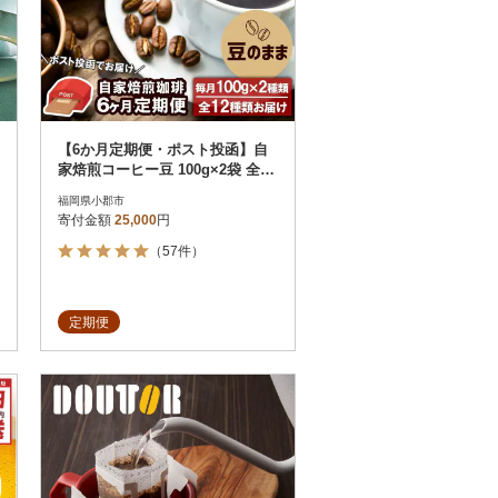
【6か月定期便・ポスト投函】自
家焙煎コーヒー豆 100g×2袋 全12
種[No5354-0229]
福岡県小郡市
寄付金額
25,000
円
（57件）
定期便