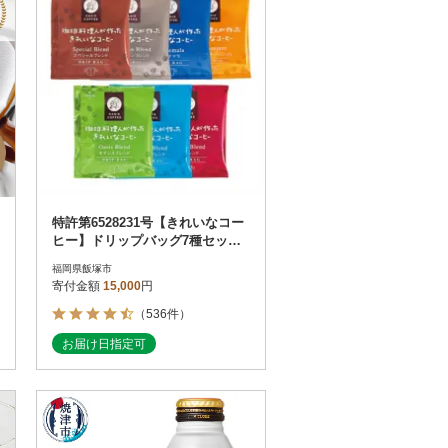
特許第6528231号【きれいなコー
ヒー】ドリップバッグ7種セット
(合計105袋)
福岡県飯塚市
寄付金額
15,000
円
（536件）
お届け日指定可