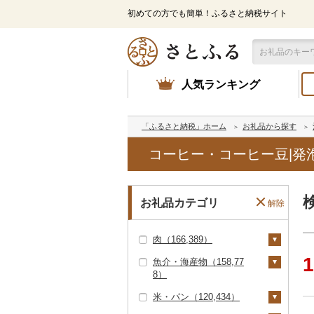
初めての方でも簡単！ふるさと納税サイト
人気ランキング
「ふるさと納税」ホーム
お礼品から探す
コーヒー・コーヒー豆|発
お礼品カテゴリ
解除
肉（166,389）
1
魚介・海産物（158,77
牛肉（精肉）（89,07
8）
1）
米・パン（120,434）
ステーキ（27,599）
牛肉（加工品）（30,0
カニ（16,688）
47）