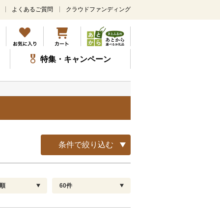
よくあるご質問
クラウドファンディング
メ
イ
ン
コ
ン
特集・キャンペーン
テ
ン
ツ
に
ス
キ
ッ
プ
条件で絞り込む
順
60件
配送指定
解除
順
30
お届け日時指定可
60