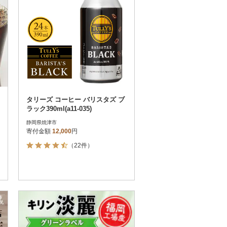
タリーズ コーヒー バリスタズ ブ
ラック390ml(a11-035)
静岡県焼津市
寄付金額
12,000
円
（22件）