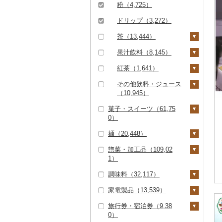
粉（4,725）
ドリップ（3,272）
茶（13,444）
飲料（3,223）
果汁飲料（8,145）
茶葉・ティーバッグ
りんごジュース（1,62
紅茶（1,641）
（7,859）
6）
飲料（152）
その他飲料・ジュース
静岡茶（883）
みかんジュース（オレ
（10,945）
茶葉・ティーバッグ
ンジジュース）（3,17
菓子・スイーツ（61,75
足柄茶（74）
（1,469）
野菜ジュース（2,88
7）
0）
6）
知覧茶（198）
その他果汁飲料（3,61
麺（20,448）
炭酸飲料（1,958）
ケーキ（10,493）
3）
八女茶（1,946）
惣菜・加工品（109,02
豆乳（300）
クッキー（3,509）
ラーメン（7,245）
その他茶（2,032）
1）
その他飲料・ジュース
焼き菓子（11,082）
うどん（4,154）
調味料（32,117）
（5,357）
惣菜（21,716）
プリン（4,390）
そば（4,214）
家電製品（13,539）
餃子（5,264）
カレー・シチュー（6,
砂糖（416）
ゼリー（5,397）
パスタ（900）
584）
旅行券・宿泊券（9,38
シュウマイ（1,548）
塩（1,025）
季節・空調家電（97
チョコレート（2,78
ひやむぎ（234）
0）
カレー（5,829）
鍋（28,339）
1）
3）
コロッケ（1,671）
醤油（4,027）