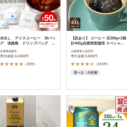
水出し アイスコーヒー 30バッ
【訳あり】 コーヒー 豆200g×2袋
グ 淡路島 ドリップバッグ セ
計400g自家焙煎珈琲 スペシャル
ット at14707
ティコーヒー 富士山の湧き水
兵庫県淡路市
山梨県富士吉田市
寄付金額
12,000
円
寄付金額
5,000
円
（30件）
（163件）
選べる：内容量