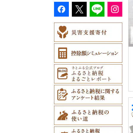
村上木彫堆朱（33）
まな板（827）
その他靴・履物（1,95
ピアス・イヤリング
財布（3,273）
その他花（3,652）
2）
美濃和紙（6）
カタログギフト（16
皿・椀（7,290）
ティッシュ（806）
おもちゃ・ぬいぐるみ
3）
（4,129）
その他陶器・漆器（5,
土鍋（173）
ショール・ストール
その他のゴルフプレー
4）
（3,238）
610）
民芸品（1,026）
弁当箱（647）
その他日用品（10,83
真珠・パール（2,40
（978）
券（875）
その他キッチン用品
その他体験・チケット
3）
ご当地キャラクター
1）
その他食器（3,175）
（6,258）
ネクタイ・ベルト（1,
（12,419）
（1,203）
その他アクセサリー
097）
ベビー用品（2,394）
（7,836）
マフラー・手袋（80
ペット用品（7,021）
4）
防災グッズ（2,428）
その他服飾小物（8,81
2）
その他雑貨（28,514）