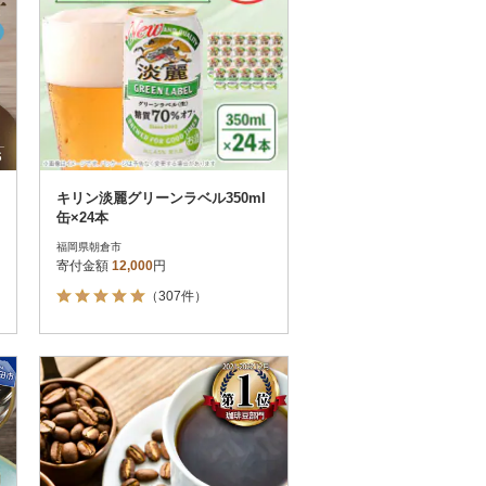
キリン淡麗グリーンラベル350ml
缶×24本
福岡県朝倉市
寄付金額
12,000
円
（307件）