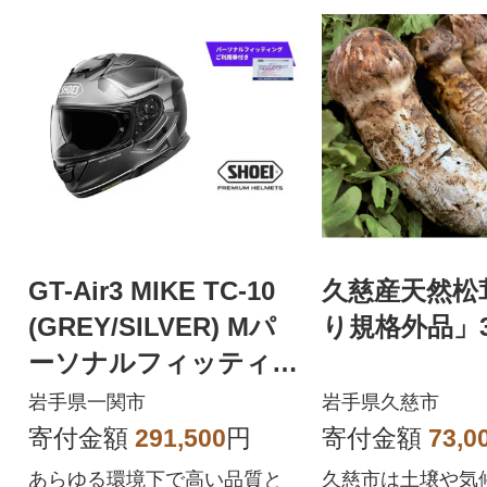
GT-Air3 MIKE TC-10
久慈産天然松
(GREY/SILVER) Mパ
り規格外品」3
ーソナルフィッティン
グご利用券付
岩手県一関市
岩手県久慈市
寄付金額
291,500
円
寄付金額
73,0
あらゆる環境下で高い品質と
久慈市は土壌や気