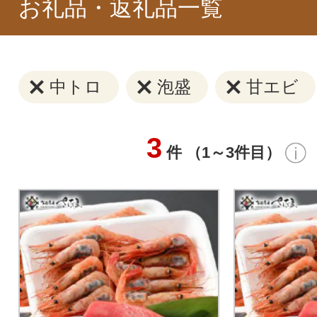
お礼品・返礼品一覧
中トロ
泡盛
甘エビ
3
件 （1～3件目）