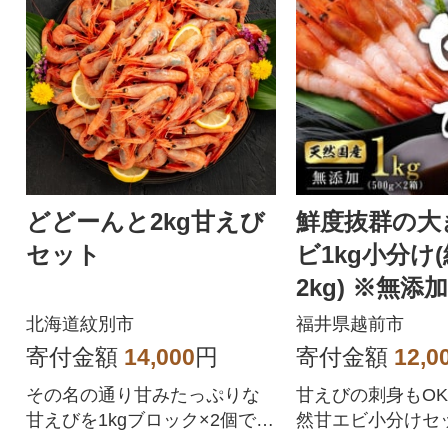
どどーんと2kg甘えび
鮮度抜群の大
セット
ビ1kg小分け(
2kg) ※無添加
北海道紋別市
福井県越前市
寄付金額
14,000
円
寄付金額
12,0
その名の通り甘みたっぷりな
甘えびの刺身もOK
甘えびを1kgブロック×2個でお
然甘エビ小分けセ
届けいたします。王道のお刺