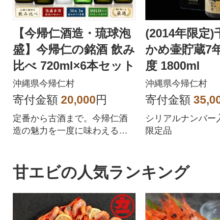
【今帰仁酒造・琉球泡
(2014年限定
盛】今帰仁の銘酒 飲み
かめ壷貯蔵7年
比べ 720ml×6本セット
度 1800ml
沖縄県今帰仁村
沖縄県今帰仁村
寄付金額
20,000
円
寄付金額
35,0
定番から古酒まで。今帰仁酒
シリアルナンバー
造の魅力を一度に味わえる豪
限定品
華6本セット。
甘エビの人気ランキング