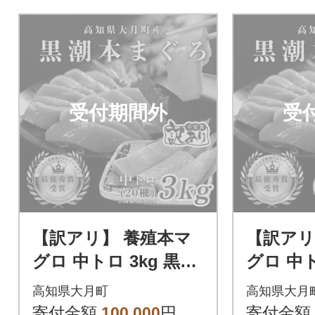
受付期間外
受
【訳アリ】 養殖本マ
【訳アリ
グロ 中トロ 3kg 黒潮
グロ 中ト
本まぐろ 大容量 不定
本まぐろ
高知県大月町
高知県大月
貫 刺身 まぐろ 業務用
貫 刺身
寄付金額
100,000
円
寄付金額