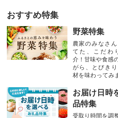
身や海鮮丼はもちろん、カラ
ッと唐揚げも美味しく召し上
おすすめ特集
がれます。※解凍は冷蔵庫内
で半日ほど半解凍してくださ
野菜特集
い。※お急ぎの場合は流水解
凍も可能です。解凍しすぎな
農家のみなさん
いようお気をつけ下さい。※
てた、こだわ
甘えびの抱卵保証はありませ
ん。※解凍後は賞味期限に関
介！甘味や食感
わらず、お早めにお召し上が
がら、とびきり
り下さい。
材を味わってみ
お届け日時
品特集
受取り時間を調