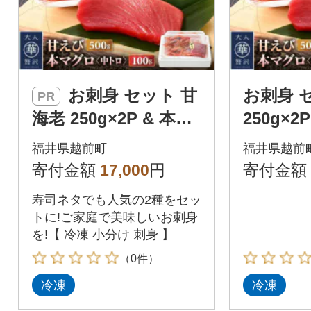
お刺身 セット 甘
お刺身 
PR
海老 250g×2P & 本ま
250g×2
ぐろ 中トロ 100g×1P
中トロ 10
福井県越前町
福井県越前
寄付金額
17,000
円
寄付金額
寿司ネタでも人気の2種をセッ
トに!ご家庭で美味しいお刺身
を!【 冷凍 小分け 刺身 】
（0件）
冷凍
冷凍