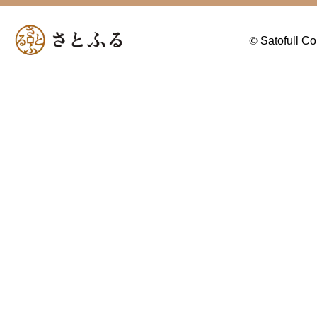
©
Satofull Co.