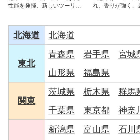
性能を発揮、新しいツーリン
れ、香りが強く、
グシーンを切り開くGT-Air3
松茸が収穫できま
北海道
北海道
青森県
岩手県
宮城
東北
山形県
福島県
茨城県
栃木県
群馬
関東
千葉県
東京都
神奈
新潟県
富山県
石川