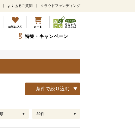
よくあるご質問
クラウドファンディング
メ
イ
ン
コ
ン
特集・キャンペーン
テ
ン
ツ
に
ス
キ
ッ
プ
条件で絞り込む
順
30件
配送指定
解除
順
30
お届け日時指定可
60