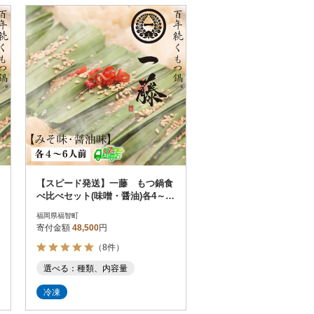
【スピード発送】一藤 もつ鍋食
べ比べセット(味噌・醤油)各4～6
人前
福岡県福智町
寄付金額
48,500
円
（8件）
選べる：種類、内容量
冷凍