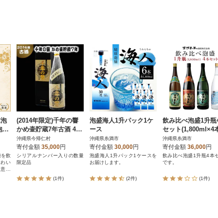
球泡
(2014年限定)千年の響
泡盛海人1升パック1ケ
飲み比べ泡盛1升瓶
泡盛
かめ壷貯蔵7年古酒 43
ース
セット(1,800ml×4
(ま
度 1800ml
沖縄県今帰仁村
沖縄県糸満市
沖縄県糸満市
里・
寄付金額
35,000
円
寄付金額
30,000
円
寄付金額
36,000
円
種を飲
シリアルナンバー入りの数量
泡盛海人1升パック1ケースを
飲み比べ泡盛1升瓶4本
味わい
限定品
お届けします。
です。
用意し
(1件)
(2件)
(1件)