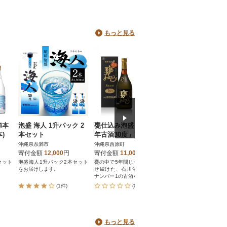
もっと見る
4本
泡盛 海人 1升パック 2
甕仕込み泡盛「甕仕込5
【うるまの古酒セ
本)
本セット
年古酒30度」720ml×1
ト】守禮3年古酒43
本
暖流CRAFT3年古酒
沖縄県糸満市
沖縄県西原町
沖縄県うるま市
度
寄付金額
12,000
円
寄付金額
11,000
円
寄付金額
31,000
円
セット
泡盛海人1升パック2本セット
甕の中で5年間じっくり熟成さ
神村酒造オススメ古酒2本
をお届けします。
せ続けた、石川酒造場で人気
ナンバー1の古酒をお届けしま
す。
(1件)
(0件)
(0件)
もっと見る