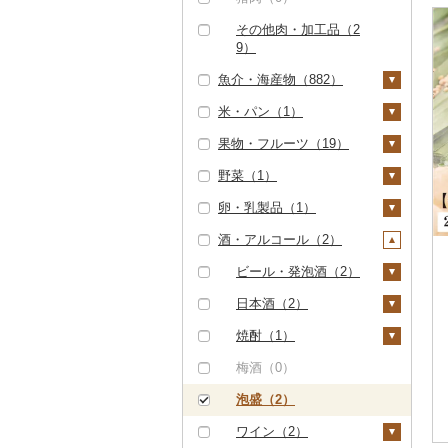
（0）
その他豚肉（加工品）
その他肉・加工品（2
（0）
但馬牛（0）
9）
土佐あかうし（0）
魚介・海産物（882）
佐賀牛（0）
米・パン（1）
カニ（0）
長崎和牛（0）
果物・フルーツ（19）
エビ（4）
米（0）
あか牛（1）
野菜（1）
甘エビ（1）
いくら（5）
雑穀（0）
ぶどう・マスカット
（0）
宮崎牛（0）
卵・乳製品（1）
ボタンエビ（0）
うに（5）
餅（0）
いも（0）
いちご（0）
その他牛肉（精肉）
酒・アルコール（2）
伊勢海老（2）
明太子・たらこ（0）
その他穀物加工品
トマト（0）
卵（0）
（54）
（1）
りんご（0）
その他エビ（1）
その他魚卵（0）
玉ねぎ（0）
チーズ（1）
ビール・発泡酒（2）
パン（0）
もも（1）
貝（2）
ねぎ（0）
ヨーグルト（0）
ビール（2）
日本酒（2）
メロン（0）
帆立（ホタテ）（1）
うなぎ（0）
とうもろこし（0）
牛乳（0）
発泡酒（2）
純米大吟醸（0）
焼酎（1）
さくらんぼ（0）
鮑（アワビ）（0）
鮮魚（838）
根菜（0）
バター（0）
地ビール・クラフトビ
純米吟醸（0）
芋焼酎（0）
梅酒（0）
梨（0）
ール（0）
牡蠣（カキ）（0）
鮭・サーモン（2）
イカ・タコ（0）
アスパラガス（1）
その他乳製品（0）
大吟醸（0）
麦焼酎（0）
泡盛（2）
マンゴー（2）
あさり（0）
マグロ（833）
海苔・海藻（12）
豆（0）
吟醸（0）
米焼酎（0）
ワイン（2）