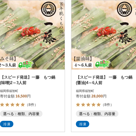
円
レビュー
レビュー
決済方法
解除
寄付金額
PayPay
発送種別
解除
クレジットカード決済
寄付金額
通常
Amazon Pay
冷蔵便
楽天ペイ
冷凍便
メルペイ
コンビニ支払い
ソフトバンクまとめて支払い
au PAY（auかんたん決済）
【スピード発送】一藤 もつ鍋
【スピード発送】 一藤 もつ鍋
d払い
(味噌)2～3人前
(醤油)4～6人前
金融機関(Pay-easy決済)
福岡県福智町
福岡県福智町
寄付金額
16,500
円
寄付金額
28,000
円
（8件）
（8件）
解除
結果を見る（
8
件
選べる：種類、内容量
選べる：種類、内容量
冷凍
冷凍