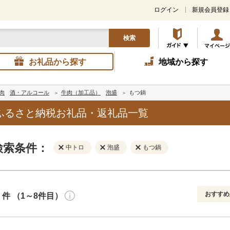
ログイン
新規会員登録
検索
お礼品から探す
地域から探す
肉
酒・アルコール
牛肉（加工品）
泡盛
もつ鍋
ふるさと納税お礼品・返礼品一覧
検索条件：
中トロ
泡盛
もつ鍋
おすすめ
件 （1～8件目）
寄付金額
解除
地域
解除
おすすめ
円～
新着順