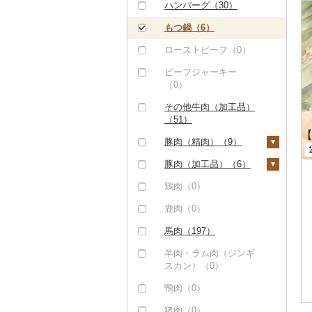
ハンバーグ（30）
しゃぶしゃぶ（2）
もつ鍋（6）
焼肉（40）
ローストビーフ（0）
牛タン（0）
ビーフジャーキー
和牛（1）
（0）
黒毛和牛（6）
その他牛肉（加工品）
（51）
白老牛（0）
豚肉（精肉）（9）
仙台牛（0）
ステーキ（0）
豚肉（加工品）（6）
米沢牛（0）
すき焼き（0）
ハンバーグ（6）
鶏肉（0）
山形牛（0）
しゃぶしゃぶ（2）
もつ鍋（0）
鹿肉（0）
常陸牛（0）
焼肉（0）
ハム（0）
馬肉（197）
上州牛（0）
アグー豚（0）
ソーセージ・ウインナ
羊肉・ラム肉（ジンギ
飛騨牛（0）
ー（0）
スカン）（0）
その他豚肉（精肉）
近江牛（0）
（7）
ベーコン・サラミ
鴨肉（0）
（0）
神戸牛・神戸ビーフ
猪肉（0）