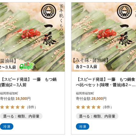
【スピード発送】 一藤 もつ鍋
【スピード発送】一藤 もつ鍋食
(醤油)2～3人前
べ比べセット(味噌・醤油)各2～3
人前
福岡県福智町
福岡県福智町
寄付金額
16,500
円
寄付金額
28,000
円
（8件）
（8件）
選べる：種類、内容量
選べる：種類、内容量
冷凍
冷凍