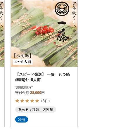
お届け時間帯指定可
発送される月指定可
件数順
90
評価順
120
が高い順
その他
解除
が低い順
さとふる限定のお礼品
定期便
さとふるアプリdeワンストップ申請
対象
【スピード発送】 一藤 もつ鍋
(味噌)4～6人前
福岡県福智町
寄付金額
28,000
円
（8件）
）
選べる：種類、内容量
冷凍