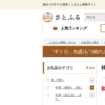
初めての方でも簡単！ふるさと納税サイト
人気ランキング
「ふるさと納税」ホーム
お礼品から探す
「中トロ」泡盛|もつ鍋の
お礼品カテゴリ
解除
肉（355）
8
牛肉（精肉）（66）
ステーキ（3）
牛肉（加工品）（8
7）
すき焼き（4）