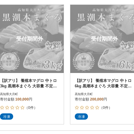
受付期間外
受付期間外
【訳アリ】 養殖本マグロ 中トロ
【訳アリ】 養殖本マグロ 中トロ
3kg 黒潮本まぐろ 大容量 不定貫
6kg 黒潮本まぐろ 大容量 不定貫
刺身 まぐろ 業務用 訳あり
刺身 まぐろ 業務用 訳あり
高知県大月町
高知県大月町
寄付金額
100,000
円
寄付金額
200,000
円
（0件）
（0件）
冷凍
冷凍