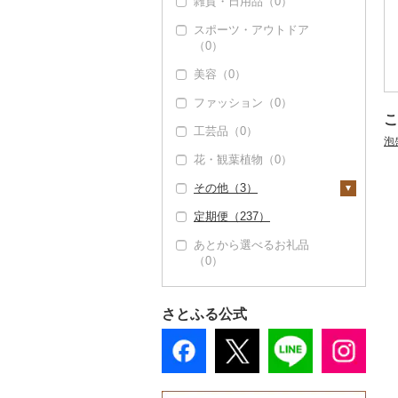
雑貨・日用品（0）
カステラ（0）
その他惣菜（47）
味噌（0）
PayPay商品券（0）
魚（0）
レトルト（15）
スポーツ・アウトドア
アイス・ジェラート
酢（0）
食事券（4）
（0）
（0）
その他鍋（0）
スープ（0）
だし（0）
温泉・サウナ・スパ利
美容（0）
その他洋菓子（14）
豆腐・納豆（1）
用券（0）
食用油（0）
ファッション（0）
煎餅・おかき（0）
豆腐（1）
漬物（0）
水族館（0）
はちみつ（0）
こ
工芸品（0）
羊羹（0）
納豆（0）
缶詰・瓶詰（0）
動物園（0）
泡
ドレッシング（0）
花・観葉植物（0）
饅頭（0）
乾物（0）
釣り（0）
その他調味料（0）
その他（3）
大福（0）
燻製（スモーク）
ダイビング（0）
（0）
定期便（237）
その他和菓子（1）
スキーチケット・リフ
地域サービス（0）
おせち（0）
ト券（0）
あとから選べるお礼品
その他（3）
（0）
その他加工品（23）
ゴルフプレー券（0）
花火大会チケット
（0）
さとふる公式
カタログギフト（0）
その他体験・チケット
（0）