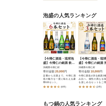
泡盛の人気ランキング
【今帰仁酒造・琉球泡
【今帰仁酒造・琉
盛】今帰仁の銘酒 飲み
盛】今帰仁の銘酒 
比べ 720ml×6本セット
3種飲み比べセット
沖縄県今帰仁村
沖縄県今帰仁村
るだい・美しき古
寄付金額
20,000
円
寄付金額
10,000
円
淡麗)
定番から古酒まで。今帰仁酒
今帰仁酒造が誇る銘酒3
造の魅力を一度に味わえる豪
み比べ。個性の異なる
華6本セット。
を楽しめるセットをご
ました。
(6件)
(2件)
もつ鍋の人気ランキング