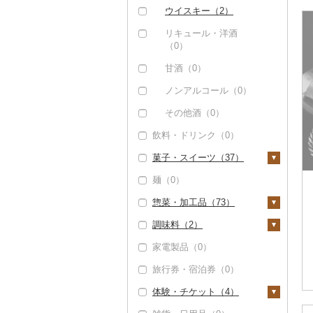
みかん・柑橘（15）
しじみ（0）
イワシ（0）
海苔（11）
干物（35）
きのこ（0）
その他日本酒（0）
黒糖焼酎（0）
白ワイン（0）
ウイスキー（2）
みかん（4）
すいか（0）
サザエ（0）
カツオ（11）
わかめ（0）
ししゃも（0）
その他魚介・加工品
その他野菜（0）
その他焼酎（0）
赤ワイン（0）
リキュール・洋酒
（84）
レモン（0）
キウイ（0）
（0）
はまぐり（0）
金目鯛（0）
ひじき（0）
その他干物（35）
シャンパン・スパーク
しらす・ちりめん
不知火・デコポン
柿（カキ）（0）
リングワイン（0）
甘酒（0）
その他貝（1）
クエ（0）
その他海苔・海藻
（0）
（0）
（0）
ドライフルーツ（1）
その他ワイン（0）
ノンアルコール（0）
くじら（0）
かまぼこ・練り製品
せとか（11）
干し柿（1）
その他果物（2）
その他酒（0）
（3）
サバ（0）
文旦（0）
飲料・ドリンク（0）
干し芋（0）
びわ（0）
その他魚介・加工品
さんま（0）
まどんな（0）
（68）
菓子・スイーツ（37）
その他ドライフルーツ
ブルーベリー（0）
鯛（34）
ポンカン（0）
（0）
麺（0）
パイナップル（0）
ケーキ（4）
のどぐろ（1）
その他柑橘（0）
惣菜・加工品（73）
栗（0）
クッキー（7）
ふぐ（0）
調味料（2）
その他果物（2）
焼き菓子（16）
惣菜（53）
ブリ（1）
家電製品（0）
プリン（0）
餃子（0）
カレー・シチュー
砂糖（0）
ほっけ（0）
（1）
旅行券・宿泊券（0）
ゼリー（0）
シュウマイ（1）
塩（0）
その他鮮魚（16）
カレー（0）
鍋（9）
体験・チケット（4）
チョコレート（2）
コロッケ（0）
醤油（2）
シチュー（1）
肉（4）
ピザ（0）