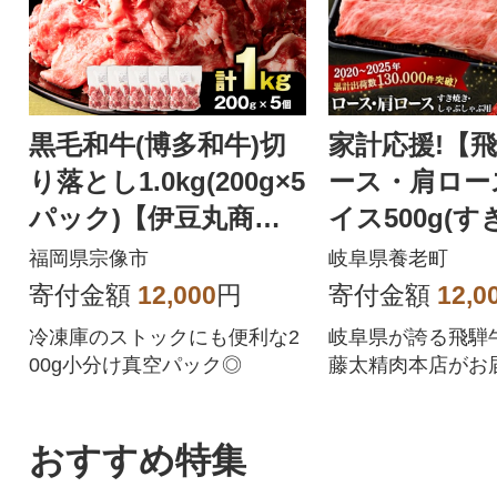
黒毛和牛(博多和牛)切
家計応援!【
り落とし1.0kg(200g×5
ース・肩ロー
パック)【伊豆丸商
イス500g(す
店】_HA1511
ゃぶしゃぶ) 
福岡県宗像市
岐阜県養老町
黒毛和牛
寄付金額
12,000
円
寄付金額
12,0
冷凍庫のストックにも便利な2
岐阜県が誇る飛騨
00g小分け真空パック◎
藤太精肉本店がお
ます。
おすすめ特集