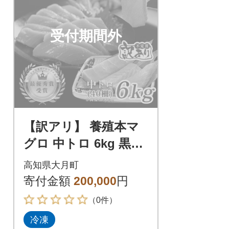
受付期間外
【訳アリ】 養殖本マ
グロ 中トロ 6kg 黒潮
本まぐろ 大容量 不定
高知県大月町
貫 刺身 まぐろ 業務用
寄付金額
200,000
円
訳あり
（0件）
冷凍