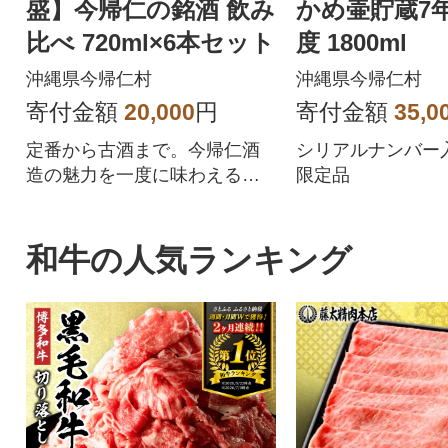
盛】今帰仁の銘酒 飲み
かめ壷貯蔵7年
比べ 720ml×6本セット
度 1800ml
沖縄県今帰仁村
沖縄県今帰仁村
寄付金額
20,000
円
寄付金額
35,0
定番から古酒まで。今帰仁酒
シリアルナンバー
造の魅力を一度に味わえる豪
限定品
華6本セット。
和牛の人気ランキング