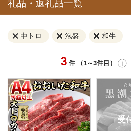
礼品・返礼品一覧
中トロ
泡盛
和牛
3
件 （1～3件目）
受