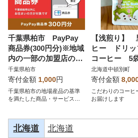
千葉県柏市 PayPay
【浅煎り】 
商品券(300円分)※地域
ヒー ドリッ
内の一部の加盟店のみ
コーヒー 5
で利用可
千葉県柏市
北海道中頓別町
寄付金額
1,000
円
寄付金額
8,00
千葉県柏市の地場産品の基準
こだわりのコーヒ
を満たした商品・サービスを
お届けします
提供するPayPay加盟店でのお
支払いにご利用いただけま
す。千葉県柏市在住の方はPay
北海道
北海道
Pay商品券を受け取れませんの
でご注意ください。