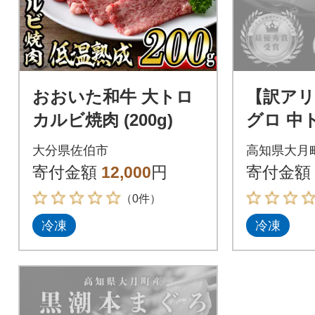
おおいた和牛 大トロ
【訳アリ
カルビ焼肉 (200g)
グロ 中ト
本まぐろ
大分県佐伯市
高知県大月
貫 刺身
寄付金額
12,000
円
寄付金額
訳あり
（0件）
冷凍
冷凍