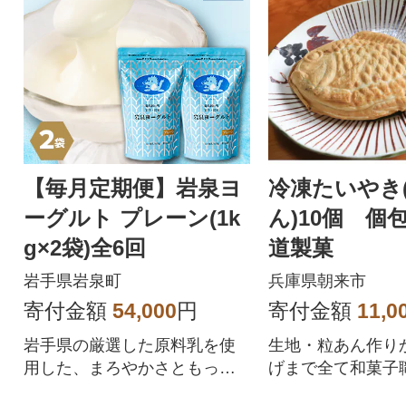
【毎月定期便】岩泉ヨ
冷凍たいやき
ーグルト プレーン(1k
ん)10個 個
g×2袋)全6回
道製菓
岩手県岩泉町
兵庫県朝来市
寄付金額
54,000
円
寄付金額
11,0
岩手県の厳選した原料乳を使
生地・粒あん作り
用した、まろやかさともっち
げまで全て和菓子
り食感が特長のヨーグルトで
り。こだわりの詰