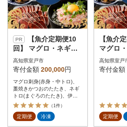
【魚介定期便10
【魚介定
PR
回】 マグロ・ネギト
マグロ
ロ・かつおのたた
かつお
高知県室戸市
高知県室戸
き・魚介類加工品など
介類加工
寄付金額
200,000
円
寄付金額
の海鮮セット定期便
セット定
マグロ刺身(赤身・中トロ)、
訳あり
藁焼きかつおのたたき、ネギ
トロ(まぐろのたたき)、伊勢
海老、金目鯛など高知県室戸
（1件）
市の人気の海鮮を10回定期便
定期便
冷凍
定期便
でお届け!マグロ丼やネギトロ
丼の他、サーモンやイクラ、