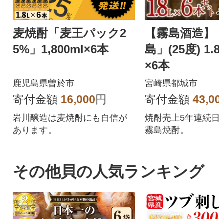
麦焼酎「麦王パック2
【霧島酒造】
5%」1,800ml×6本
島」(25度) 1
×6本
鹿児島県曽於市
宮崎県都城市
寄付金額
16,000
円
寄付金額
43,0
岩川醸造は麦焼酎にも自信が
焼酎売上5年連続日
あります。
霧島焼酎。
その他貝の人気ランキング