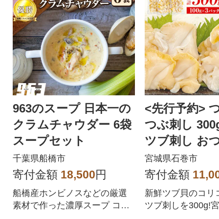
963のスープ 日本一の
<先行予約> 
クラムチャウダー 6袋
つぶ刺し 300
スープセット
ツブ刺し おつ
単調理 小分け
千葉県船橋市
宮城県石巻市
寄付金額
18,500
円
寄付金額
11,0
船橋産ホンビノスなどの厳選
新鮮ツブ貝のコリ
素材で作った濃厚スープ コク
ツブ刺しを300g!
のある出汁がおいしいクラム
んだ、濃厚な旨味