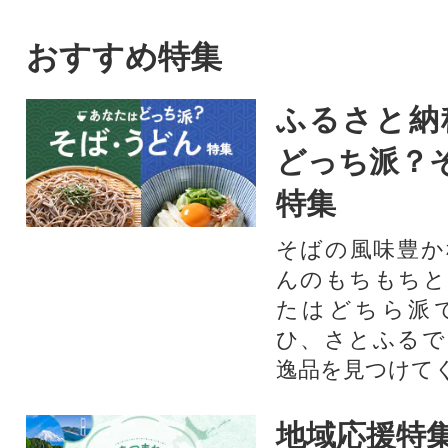
チャウダー
いに広がるツブを
かずで、酒の肴で
おすすめ特集
能。
ふるさと納
どっち派？
特集
そばの風味豊か
んのもちもちと
たはどちら派
ひ、さとふるで
逸品を見つけて
地域応援特