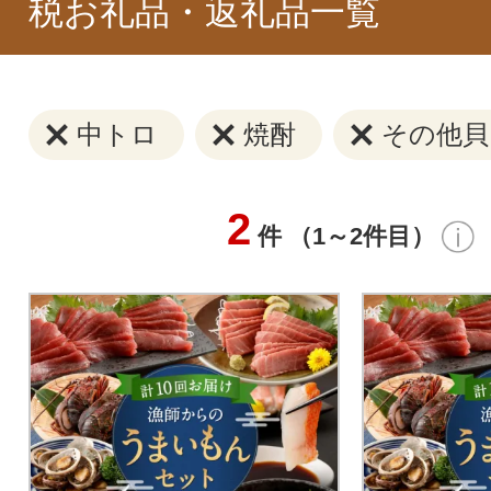
税お礼品・返礼品一覧
中トロ
焼酎
その他貝
2
件 （1～2件目）