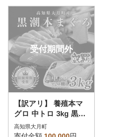
ホタテ、カニ、ウニと一緒に
海鮮丼などでお楽しみいただ
けます。小分けにしており、
お手軽におかずにできるのも
嬉しいポイント。200000円
受付期間外
【訳アリ】 養殖本マ
グロ 中トロ 3kg 黒潮
本まぐろ 大容量 不定
高知県大月町
貫 刺身 まぐろ 業務用
寄付金額
100,000
円