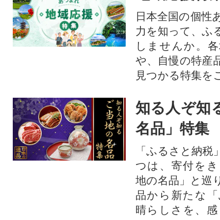
日本全国の個性
力を知って、ふ
しませんか。各
や、自慢の特産
見つかる特集を
知る人ぞ知
名品」特集
「ふるさと納税
つは、寄付をき
地の名品」と巡
品から新たな「
晴らしさを、感