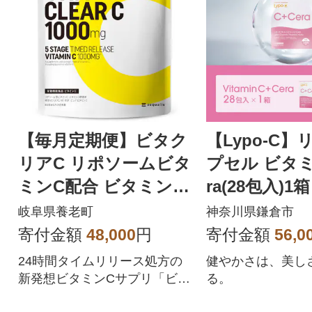
【毎月定期便】ビタク
【Lypo-C
リアC リポソームビタ
プセル ビタミ
ミンC配合 ビタミンC
ra(28包入)1箱
1,000mg 90日分全4回
岐阜県養老町
神奈川県鎌倉市
寄付金額
48,000
円
寄付金額
56,0
24時間タイムリリース処方の
健やかさは、美し
新発想ビタミンCサプリ「ビタ
る。
クリアC」