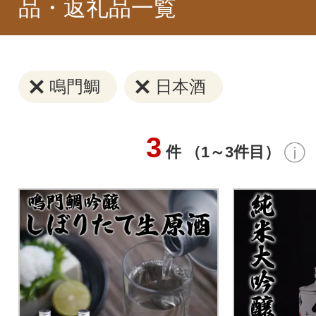
品・返礼品一覧
鳴門鯛
日本酒
3
件 （1～3件目）