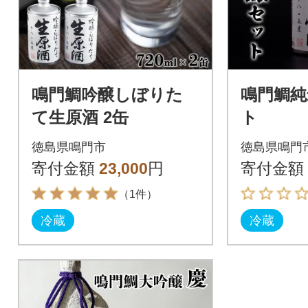
鳴門鯛吟醸しぼりた
鳴門鯛純
て生原酒 2缶
ト
徳島県鳴門市
徳島県鳴門
寄付金額
23,000
円
寄付金額
（1件）
冷蔵
冷蔵