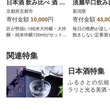
日本酒 飲み比べ 酒 人
淡麗辛口飲み比
気セット おすすめ ギ
ml×5本
京都府京都市
新潟県
フト
寄付金額
10,000
円
寄付金額
43,0
匠が勢揃い!!純米大吟醸・大吟
毎日の晩酌が楽し
醸・純米吟醸720mlがセット
飽きしない定番酒
に!|きょうひめ キョウヒメ [ 京
都 伏見 酒蔵 純米大吟醸 大吟
醸 純米吟醸 の3本でこの寄付
関連特集
額 圧倒的 人気 おすすめ 飲み
比べ 日本酒 セット 酒 お酒 日
日本酒特集
本酒 お取り寄せ 通販 送料無料
ふるさと納税 ]
ふるさとの伝統
ラリと光る美酒