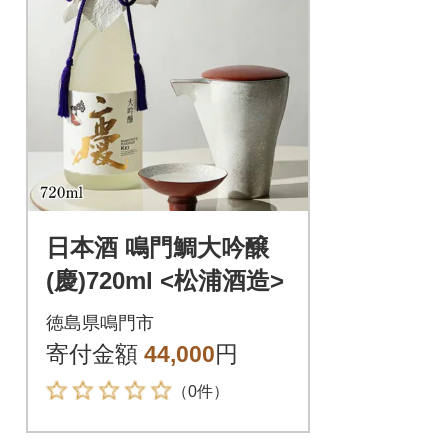
日本酒 鳴門鯛大吟醸
(慶)720ml <松浦酒造>
徳島県鳴門市
寄付金額
44,000
円
（0件）