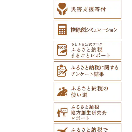
ペット用品（0）
防災グッズ（0）
その他雑貨（0）