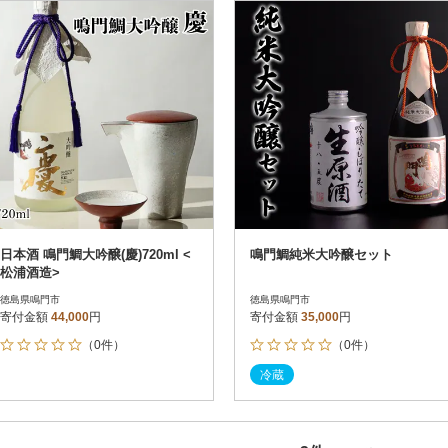
円
レビュー
レビュー
決済方法
解除
寄付金額
PayPay
発送種別
解除
クレジットカード決済
寄付金額
通常
Amazon Pay
冷蔵便
楽天ペイ
冷凍便
メルペイ
コンビニ支払い
ソフトバンクまとめて支払い
au PAY（auかんたん決済）
日本酒 鳴門鯛大吟醸(慶)720ml <
鳴門鯛純米大吟醸セット
d払い
松浦酒造>
金融機関(Pay-easy決済)
徳島県鳴門市
徳島県鳴門市
寄付金額
44,000
円
寄付金額
35,000
円
（0件）
（0件）
解除
結果を見る（
3
件
冷蔵