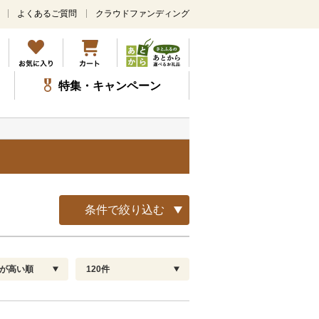
よくあるご質問
クラウドファンディング
メ
イ
ン
コ
ン
特集・キャンペーン
テ
ン
ツ
に
ス
キ
ッ
プ
条件で絞り込む
が高い順
120件
配送指定
解除
順
30
お届け日時指定可
60