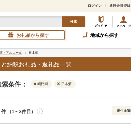
ログイン
新規会員登録
検索
お礼品から探す
地域から探す
酒・アルコール
日本酒
さと納税お礼品・返礼品一覧
検索条件：
鳴門鯛
日本酒
寄付金額
件 （1～3件目）
寄付金額
解除
地域
解除
おすすめ
円～
新着順