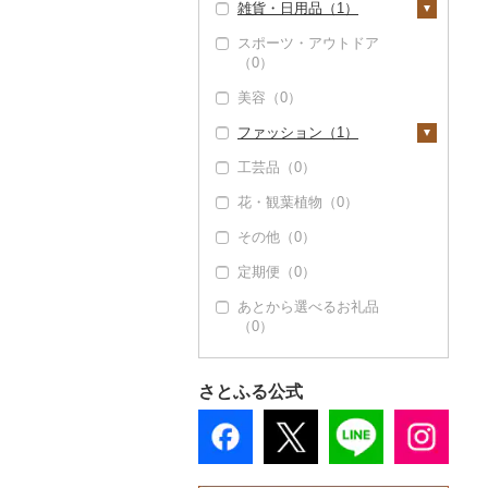
雑貨・日用品（1）
そうめん（6）
味噌（6）
JTBふるさと旅行クー
宿泊券（0）
PayPay商品券（0）
レトルト（1）
ポン（Eメール発行）
スポーツ・アウトドア
その他麺（6）
酢（6）
食事券（1）
家具・インテリア
（0）
（0）
スープ（0）
（0）
だし（0）
温泉・サウナ・スパ利
JTBふるさと旅行券
美容（0）
豆腐・納豆（0）
用券（0）
寝具（0）
（紙券）（0）
食用油（0）
ファッション（1）
漬物（0）
水族館（0）
タオル（1）
その他旅行券（0）
はちみつ（0）
工芸品（0）
缶詰・瓶詰（0）
動物園（0）
泉州タオル（0）
文房具・印鑑（0）
鞄・バッグ（1）
ドレッシング（0）
花・観葉植物（0）
乾物（0）
釣り（0）
その他タオル（1）
食器（0）
トートバッグ・ショル
洋服（0）
その他調味料（6）
ダーバッグ（0）
その他（0）
燻製（スモーク）
ダイビング（0）
キッチン用品（0）
和服（0）
みりん（0）
（0）
キャリーバッグ・スー
定期便（0）
スキーチケット・リフ
日用品（0）
靴・履物（0）
ツケース（0）
ケチャップ（0）
おせち（0）
ト券（0）
あとから選べるお礼品
楽器・器材（0）
アクセサリー（0）
その他鞄・バッグ
こしょう（0）
（0）
その他加工品（6）
ゴルフプレー券（0）
（1）
本・CD・DVD（0）
その他服飾小物（0）
その他調味料（4）
花火大会チケット
おもちゃ・ぬいぐるみ
（0）
さとふる公式
（1）
カタログギフト（0）
ご当地キャラクター
その他体験・チケット
（1）
（1）
ベビー用品（0）