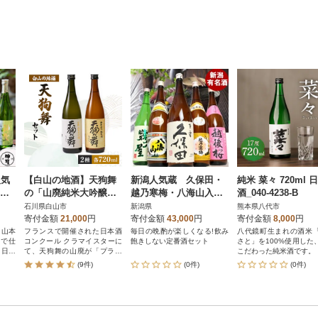
人気
【白山の地酒】天狗舞
新潟人気蔵 久保田・
純米 菜々 720ml 
ml
の「山廃純米大吟醸」
越乃寒梅・八海山入り
酒_040-4238-B
純米
「山廃仕込純米酒」セ
淡麗辛口飲み比べ1800
石川県白山市
新潟県
熊本県八代市
米吟
ット
ml×5本
寄付金額
21,000
円
寄付金額
43,000
円
寄付金額
8,000
円
・山本
フランスで開催された日本酒
毎日の晩酌が楽しくなる!飲み
八代鏡町生まれの酒米
」で仕
コンクール クラマイスターに
飽きしない定番酒セット
さと」を100%使用した
|日本
て、天狗舞の山廃が「プラチ
こだわった純米酒です。
気セッ
ナ賞」を『W受賞』
(9件)
(0件)
(0件)
日本酒
 おい
気 お
 お祝
日]