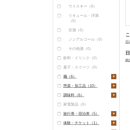
（0）
サバ（0）
ウイスキー（0）
その他魚介・加工品
さんま（0）
リキュール・洋酒
（6）
（0）
鯛（18）
甘酒（0）
のどぐろ（0）
こ
ノンアルコール（0）
日
ふぐ（0）
その他酒（0）
ブリ（0）
日
飲料・ドリンク（0）
純
ほっけ（0）
菓子・スイーツ（0）
その他鮮魚（1）
麺（6）
惣菜・加工品（10）
ラーメン（0）
調味料（6）
うどん（0）
惣菜（0）
家電製品（0）
そば（0）
カレー・シチュー
砂糖（0）
（4）
旅行券・宿泊券（5）
パスタ（0）
塩（0）
カレー（4）
鍋（0）
体験・チケット（1）
ひやむぎ（0）
醤油（0）
旅行券（5）
シチュー（0）
ピザ（0）