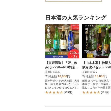
日本酒の人気ランキング
【京姫酒造】「匠」飲
【山本本家】神聖
み比べ720ml×3本|京都
飲み比べセット 720
日本酒 飲み比べ 酒 人
×3本|京都 日本酒 
京都府京都市
京都府京都市
気セット おすすめ ギフ
酒 特別純米原酒 純
寄付金額
10,000
円
寄付金額
10,000
円
ト
醸酒
匠が勢揃い!!純米大吟醸・大吟
創業1677年の京都伏見
醸・純米吟醸720mlがセット
本家が、伏水「白菊水
に!|きょうひめ キョウヒメ [ 京
込む、こだわりの日本酒
都 伏見 酒蔵 純米大吟醸 大吟
酒 飲み比べ 日本酒 人
(385件)
(101件)
醸 純米吟醸 の3本でこの寄付
ト[山本本家 京都 伏見 
額 圧倒的 人気 おすすめ 飲み
純米 清酒 酒 お酒 日本酒
比べ 日本酒 セット 酒 お酒 日
しい 飲み比べ セット 人
本酒 お取り寄せ 通販 送料無
すすめ 祝い 内祝 内祝い
料 ふるさと納税 ]
い返し 誕生日 母の日 父の