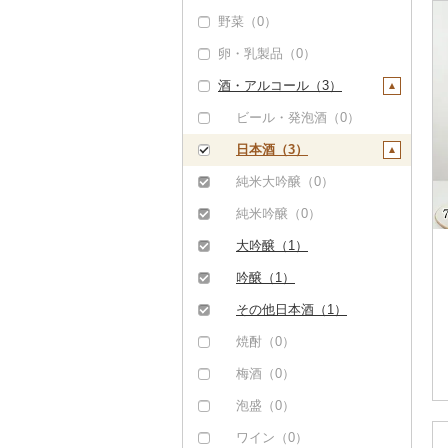
野菜（0）
いくら（0）
卵・乳製品（0）
うに（0）
酒・アルコール（3）
明太子・たらこ（0）
その他魚卵（0）
ビール・発泡酒（0）
貝（1）
日本酒（3）
帆立（ホタテ）（0）
うなぎ（0）
純米大吟醸（0）
鮑（アワビ）（0）
鮮魚（18）
純米吟醸（0）
牡蠣（カキ）（0）
鮭・サーモン（0）
イカ・タコ（0）
大吟醸（1）
あさり（0）
マグロ（0）
海苔・海藻（1）
吟醸（1）
しじみ（0）
イワシ（0）
海苔（1）
干物（3）
その他日本酒（1）
サザエ（1）
カツオ（0）
わかめ（0）
ししゃも（0）
その他魚介・加工品
焼酎（0）
（6）
はまぐり（0）
金目鯛（0）
ひじき（0）
その他干物（3）
梅酒（0）
しらす・ちりめん
その他貝（0）
クエ（0）
その他海苔・海藻
泡盛（0）
（0）
（0）
くじら（0）
ワイン（0）
かまぼこ・練り製品