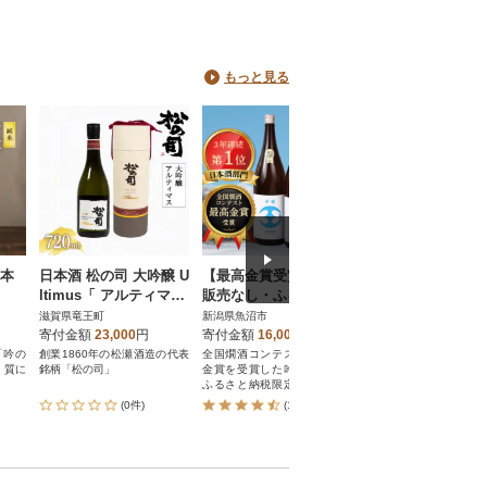
もっと見る
日本
日本酒 松の司 大吟醸 U
【最高金賞受賞・一般
宮城の日本酒 伯楽
ltimus「 アルティマス
販売なし・ふるさと納
み比べ 720ml×3
」 720ml 1本 松瀬酒造
税限定版】吟醸玉風味1
ト
滋賀県竜王町
新潟県魚沼市
宮城県
AJ008
800mlの2本セット
寄付金額
23,000
円
寄付金額
16,000
円
寄付金額
30,000
円
「吟の
創業1860年の松瀬酒造の代表
全国燗酒コンテストにて最高
2022世界酒蔵ランキン
、質に
銘柄「松の司」
金賞を受賞した吟醸玉風味の
位に輝く新澤醸造店
ふるさと納税限定版です。一
「伯楽星」の飲み比べ
般販売はありません。
です!
(0件)
(119件)
(6件)