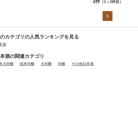
3件
（1～3件目）
1
のカテゴリの人気ランキングを見る
本酒
本酒の関連カテゴリ
米大吟醸
純米吟醸
大吟醸
吟醸
その他日本酒