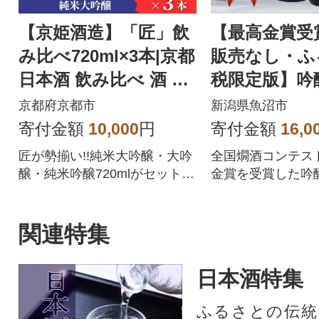
【京姫酒造】「匠」飲
【最高金賞受
み比べ720ml×3本|京都
販売なし・ふ
日本酒 飲み比べ 酒 人
税限定版】吟
気セット おすすめ ギ
1800mlの2
京都府京都市
新潟県魚沼市
フト
寄付金額
10,000
円
寄付金額
16,0
匠が勢揃い!!純米大吟醸・大吟
全国燗酒コンテス
醸・純米吟醸720mlがセット
金賞を受賞した吟
に!|きょうひめ キョウヒメ [ 京
ふるさと納税限定
都 伏見 酒蔵 純米大吟醸 大吟
般販売はありませ
醸 純米吟醸 の3本でこの寄付
関連特集
額 圧倒的 人気 おすすめ 飲み
比べ 日本酒 セット 酒 お酒 日
日本酒特集
本酒 お取り寄せ 通販 送料無料
ふるさと納税 ]
ふるさとの伝統