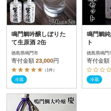
鳴門鯛吟醸しぼりた
鳴門鯛純
て生原酒 2缶
ト
徳島県鳴門市
徳島県鳴門
寄付金額
23,000
円
寄付金額
（1件）
冷蔵
冷蔵