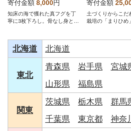
で。
寄付金額
8,000
円
寄付金額
25,0
知床の海で獲れた真フグを丁
土づくりからこだ
寧に3枚下ろし。骨なし身と旨
栽培の「まりひめ
味たっぷりの中骨入り。ぜひ
ての美味しさを農
ふぐ鍋でどうぞ。
届けいたします。
北海道
北海道
青森県
岩手県
宮城
東北
山形県
福島県
茨城県
栃木県
群馬
関東
千葉県
東京都
神奈