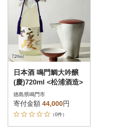
日本酒 鳴門鯛大吟醸
(慶)720ml <松浦酒造>
徳島県鳴門市
寄付金額
44,000
円
（0件）