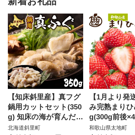
新着お礼品
【知床斜里産】真フグ
【1月より発
鍋用カットセット(350
み完熟まりひめ
g) 知床の海が育んだ高
g(300g前後×
級魚、真フグをご家庭
【ikd779sat
北海道斜里町
和歌山県太地町