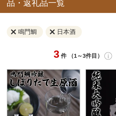
品・返礼品一覧
鳴門鯛
日本酒
3
件 （1～3件目）