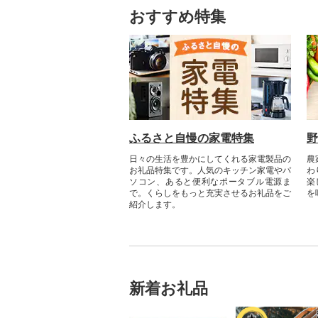
おすすめ特集
ふるさと自慢の家電特集
野
日々の生活を豊かにしてくれる家電製品の
農
お礼品特集です。人気のキッチン家電やパ
わ
ソコン、あると便利なポータブル電源ま
楽
で。くらしをもっと充実させるお礼品をご
を
紹介します。
新着お礼品