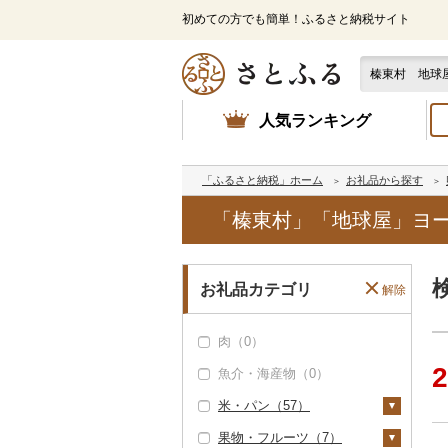
初めての方でも簡単！ふるさと納税サイト
人気ランキング
「ふるさと納税」ホーム
お礼品から探す
「榛東村」「地球屋」ヨ
お礼品カテゴリ
解除
肉（0）
2
魚介・海産物（0）
米・パン（57）
果物・フルーツ（7）
米（6）