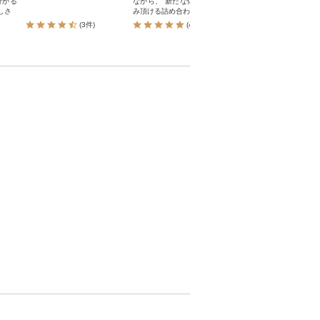
分かる
ながら、 新たな体験をお楽し
を持つ酪農の里です。
しさ
み頂ける詰め合わせセット。
里だからこそできる「
味」をお届けします
(3件)
(47件)
(88件)