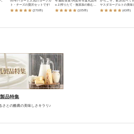
い。
00年バターと人気のヨーグル
年連続受賞!阿賀野市返礼品N
からこそ、飲み比べて
ト・チーズの贅沢セットです!
o.1!搾りたて・無添加の飲むヨ
ヤスダヨーグルトの美味
ーグルトです。
(270件)
(105件)
(43件)
製品特集
るさとの酪農の美味しさキラリ♪