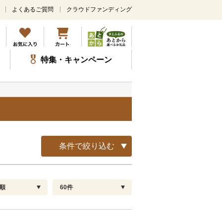
よくあるご質問
クラウドファンディング
メ
イ
ン
コ
ン
特集・キャンペーン
テ
ン
ツ
に
ス
キ
ッ
プ
条件で絞り込む
順
60件
配送指定
解除
順
30
お届け日時指定可
60