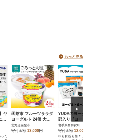
もっと見る
】ヤ
函館市 フルーツサラダ
YUDAのヨーグルト全
丹那牛乳 乳製品
ニミ
ヨーグルト 24個 大粒
部入り『ヨーグルト食
せ
ボト
果肉入り 生乳使用 クリ
べ比べセット』(湯田ヨ
北海道函館市
岩手県西和賀町
静岡県函南町
ーミー_HD135-001
ーグルト ギリシャ のむ
寄付金額
13,000
円
寄付金額
12,000
円
寄付金額
5,000
円
5種)
わった
味も食感も様々。違いを感じ
函南町丹那は130年以上