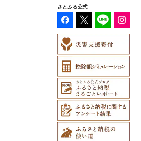
おもちゃ・ぬいぐるみ
財布（0）
さとふる公式
（2）
播州そろばん（0）
ショール・ストール
ご当地キャラクター
（0）
美濃和紙（0）
（0）
ネクタイ・ベルト
民芸品（22）
ベビー用品（0）
（0）
ペット用品（0）
マフラー・手袋（0）
防災グッズ（0）
その他服飾小物（2）
その他雑貨（0）