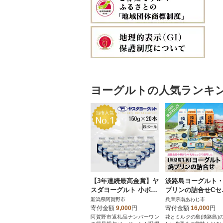
ヨーグルトの人気ランキ
【3年連続最高金賞】ヤ
淡路島ヨーグルト
スダヨーグルト 小ボト
プリンの詰合せCセ
ル 150g×20本
ト
新潟県阿賀野市
兵庫県南あわじ市
寄付金額
9,000
円
寄付金額
16,000
円
阿賀野市返礼品ナンバーワン
花とミルクの島(淡路島)