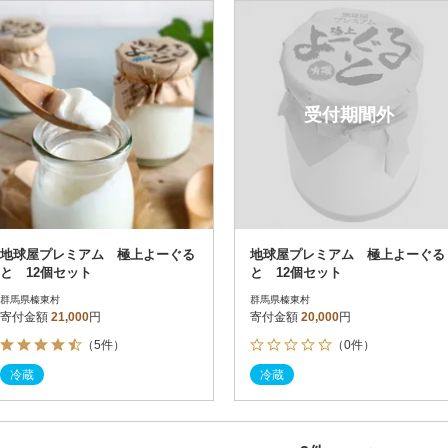
円
レビュー
レビュー
決済方法
解除
寄付金額
PayPay
発送種別
解除
受付期間外
クレジットカード決済
寄付金額
通常
Amazon Pay
冷蔵便
楽天ペイ
冷凍便
メルペイ
コンビニ支払い
ソフトバンクまとめて支払い
au PAY（auかんたん決済）
地球屋プレミアム 極上よーぐる
地球屋プレミアム 極上よーぐる
d払い
と 12個セット
と 12個セット
金融機関(Pay-easy決済)
群馬県榛東村
群馬県榛東村
寄付金額
21,000
円
寄付金額
20,000
円
（5件）
（0件）
解除
結果を見る（
2
件
冷蔵
冷蔵