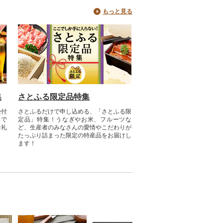
もっと見る
集
さとふる限定品特集
受付
さとふるだけで申し込める、「さとふる限
らで
定品」特集！うなぎやお米、フルーツな
お礼
ど、生産者のみなさんの愛情やこだわりが
たっぷり詰まった限定の特産品をお届けし
ます！