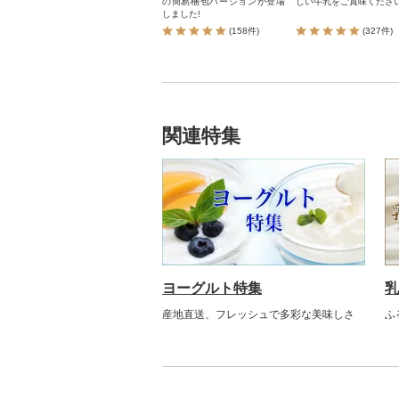
の簡易梱包バージョンが登場
しい牛乳をご賞味くださ
しました!
(158件)
(327件)
関連特集
ヨーグルト特集
乳
産地直送、フレッシュで多彩な美味しさ
ふ