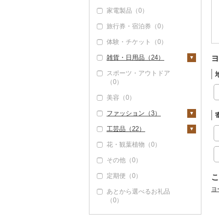
その他米（0）
干し柿（0）
その他果物（1）
家電製品（0）
レタス（0）
プリン（0）
カレー・シチュー
砂糖（0）
コーヒー豆（30）
果汁飲料（2）
干し芋（6）
びわ（0）
（1）
旅行券・宿泊券（0）
その他野菜（4）
ゼリー（0）
塩（0）
粉（29）
りんごジュース（2）
紅茶（0）
その他ドライフルーツ
ブルーベリー（0）
カレー（1）
鍋（0）
体験・チケット（0）
チョコレート（2）
醤油（0）
（0）
ドリップ（0）
みかんジュース（オレ
その他飲料・ジュース
パイナップル（0）
シチュー（0）
ピザ（0）
ンジジュース）（0）
（0）
雑貨・日用品（24）
カステラ（0）
味噌（0）
ヨ
栗（0）
レトルト（0）
その他果汁飲料（0）
スポーツ・アウトドア
アイス・ジェラート
酢（0）
家具・インテリア（2
（0）
その他果物（0）
（0）
スープ（0）
2）
だし（0）
美容（0）
その他洋菓子（5）
豆腐・納豆（0）
タンス（0）
寝具（0）
食用油（1）
ファッション（3）
煎餅・おかき（0）
漬物（0）
机・テーブル（0）
タオル（2）
えごま油（0）
はちみつ（0）
工芸品（22）
羊羹（0）
缶詰・瓶詰（1）
椅子・チェア・ソファ
泉州タオル（0）
文房具・印鑑（2）
鞄・バッグ（0）
オリーブオイル（1）
ドレッシング（0）
（0）
花・観葉植物（0）
饅頭（0）
肉（0）
乾物（0）
その他タオル（2）
ボールペン（0）
食器（0）
洋服（1）
織物（0）
ごま油（0）
その他調味料（1）
その他家具・インテリ
その他（0）
大福（0）
魚（0）
燻製（スモーク）
ノート・ファイル
キッチン用品（0）
女性・レディース
和服（0）
陶器・漆器（0）
ア（22）
その他食用油（0）
みりん（0）
（0）
（2）
（0）
定期便（0）
その他和菓子（2）
果物（0）
日用品（0）
靴・履物（0）
その他装飾品・工芸品
こ
ケチャップ（0）
おせち（0）
印鑑（0）
男性・メンズ（0）
（22）
ヨ
あとから選べるお礼品
ジャム（1）
楽器・器材（0）
アクセサリー（0）
こしょう（0）
（0）
その他加工品（0）
その他文房具（0）
子供・ベビー（0）
数珠（0）
その他缶詰・瓶詰
本・CD・DVD（0）
その他服飾小物（2）
その他調味料（1）
（0）
その他洋服（1）
工芸品（0）