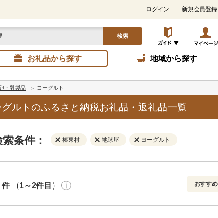
ログイン
新規会員登録
検索
お礼品から探す
地域から探す
卵・乳製品
ヨーグルト
ーグルトのふるさと納税お礼品・返礼品一覧
検索条件：
榛東村
地球屋
ヨーグルト
おすすめ
件 （1～2件目）
寄付金額
解除
地域
解除
おすすめ
円～
新着順