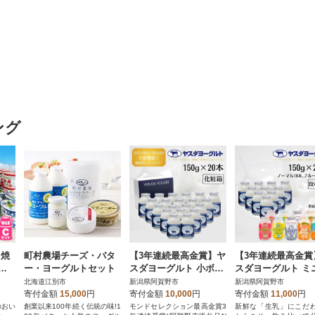
ング
・焼
町村農場チーズ・バタ
【3年連続最高金賞】ヤ
【3年連続最高金賞
ッ
ー・ヨーグルトセット
スダヨーグルト 小ボト
スダヨーグルト ミ
ル 150g×20本セット
ニお試しセット 小
北海道江別市
新潟県阿賀野市
新潟県阿賀野市
ル 150g×20本
寄付金額
15,000
円
寄付金額
10,000
円
寄付金額
11,000
円
のおい
創業以来100年続く伝統の味!1
モンドセレクション最高金賞3
新鮮な「生乳」にこだ