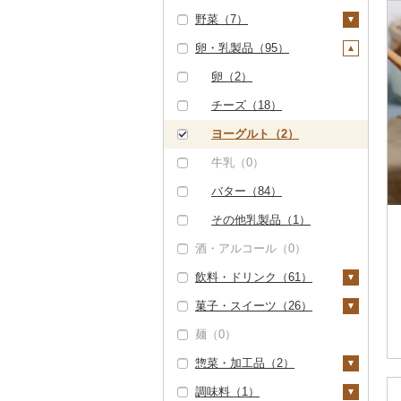
野菜（7）
精米（2）
雑穀（0）
ぶどう・マスカット
（0）
卵・乳製品（95）
無洗米（3）
餅（3）
いも（0）
いちご（0）
玄米（1）
その他穀物加工品
トマト（0）
卵（2）
（0）
りんご（0）
金芽米（0）
玉ねぎ（0）
チーズ（18）
パン（48）
もも（0）
ゆめぴりか（0）
ねぎ（3）
ヨーグルト（2）
メロン（0）
つや姫（0）
とうもろこし（0）
牛乳（0）
さくらんぼ（0）
コシヒカリ（6）
根菜（2）
バター（84）
梨（0）
はえぬき（0）
人参（0）
アスパラガス（0）
その他乳製品（1）
マンゴー（0）
酒・アルコール（0）
さがびより（0）
大根（0）
豆（0）
みかん・柑橘（0）
飲料・ドリンク（61）
あきたこまち（0）
自然薯（0）
きのこ（0）
すいか（0）
菓子・スイーツ（26）
ひとめぼれ（0）
レンコン（0）
その他野菜（4）
水・ミネラルウォータ
キウイ（0）
ー（0）
麺（0）
ミルキークィーン
にんにく・生姜（2）
山菜（0）
ケーキ（14）
（0）
柿（カキ）（0）
コーヒー・コーヒー豆
惣菜・加工品（2）
その他根菜（0）
かぼちゃ（0）
クッキー（0）
（59）
ななつぼし（0）
ドライフルーツ（6）
調味料（1）
茄子（0）
焼き菓子（11）
惣菜（0）
飲料（0）
茶（0）