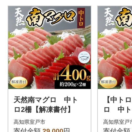
でお届けいたしますが、解凍
でお届けい
の方法を記載した説明書を同
の方法を記
梱しております。
梱しており
天然南マグロ 中ト
【中トロ
ロ2柵【解凍書付】
ロ 中ト
書付】
高知県室戸市
高知県室戸
寄付金額
29,000
円
寄付金額