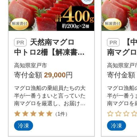
天然南マグロ
【中トロ】天然
PR
PR
中トロ2柵【解凍書
南マグロ
付】
【解凍書
高知県室戸市
高知県室戸
寄付金額
29,000
円
寄付金額
マグロ漁船の乗組員たちの大
マグロ漁船
半が一番うまいと言っていた
半が一番う
南マグロを厳選し、お届けい
南マグロを
たします。是非、お刺身やち
たします。
（1件）
らし寿司、海鮮丼(ネギトロ
らし寿司、
冷凍
冷凍
丼、マグロ丼)、漬け丼や惣菜
丼、マグロ
としてご賞味ください。 冷凍
としてご賞