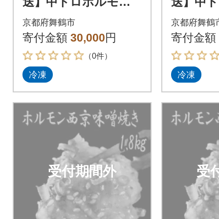
送】中トロホルモン
送】中
西京味噌焼き 1.8kg
西京味噌焼
京都府舞鶴市
京都府舞鶴
寄付金額
30,000
円
寄付金額
（0件）
冷凍
冷凍
受付期間外
受