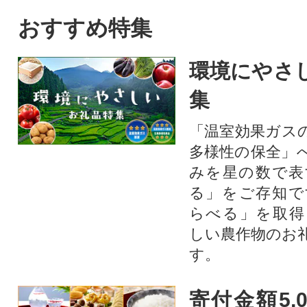
おすすめ特集
環境にやさ
集
「温室効果ガス
多様性の保全」
みを星の数で表
る」をご存知で
らべる」を取得
しい農作物のお
す。​
寄付金額5,