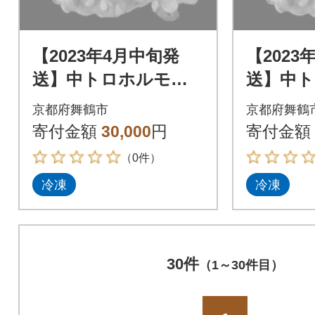
【2023年4月中旬発
【2023
送】中トロホルモン
送】中
西京味噌焼き 1.8kg
西京味噌焼
京都府舞鶴市
京都府舞鶴
寄付金額
30,000
円
寄付金額
（0件）
冷凍
冷凍
30件
（1～30件目）