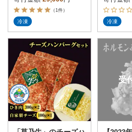
（1件）
冷凍
冷凍
受
「草乃牛」のチーズハ
【2023