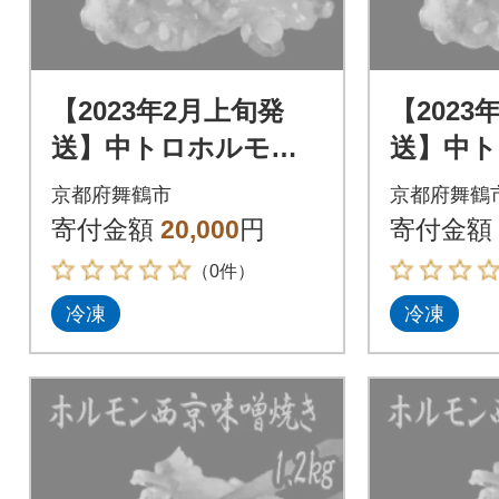
【2023年2月上旬発
【2023
送】中トロホルモン
送】中
西京味噌焼き 1.2kg
西京味噌焼
京都府舞鶴市
京都府舞鶴
寄付金額
20,000
円
寄付金額
（0件）
冷凍
冷凍