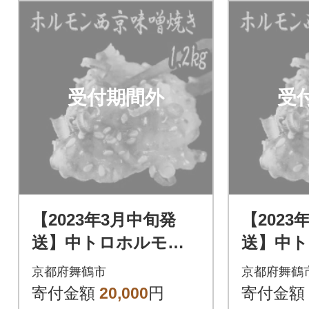
受付期間外
受
【2023年3月中旬発
【2023
送】中トロホルモン
送】中
西京味噌焼き 1.2kg
西京味噌焼
京都府舞鶴市
京都府舞鶴
寄付金額
20,000
円
寄付金額