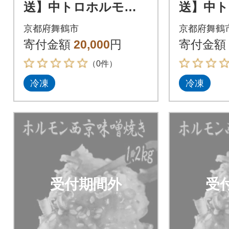
送】中トロホルモン
送】中
西京味噌焼き 1.2kg
西京味噌焼
京都府舞鶴市
京都府舞鶴
寄付金額
20,000
円
寄付金額
（0件）
冷凍
冷凍
受付期間外
受