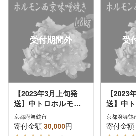
受付期間外
受
【2023年3月上旬発
【2023
送】中トロホルモン
送】中
西京味噌焼き 1.8kg
西京味噌焼
京都府舞鶴市
京都府舞鶴
寄付金額
30,000
円
寄付金額