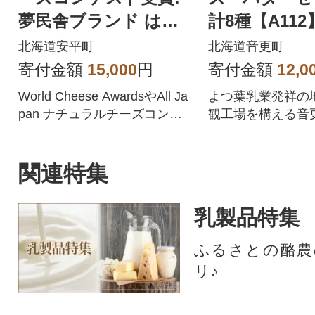
夢民舎ブランド はや
計8種【A112
きたチーズ色々詰合せ
北海道安平町
北海道音更町
セット
寄付金額
15,000
円
寄付金額
12,0
World Cheese AwardsやAll Ja
よつ葉乳業発祥の
pan ナチュラルチーズコンテ
観工場を構える音
スト受賞歴
気のチーズとバタ
でお届けします。
関連特集
乳製品特集
ふるさとの酪農
リ♪