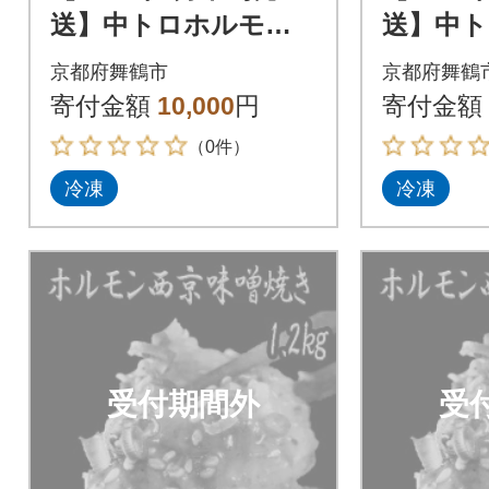
送】中トロホルモン
送】中
西京味噌焼き 600g
西京味噌焼
京都府舞鶴市
京都府舞鶴
寄付金額
10,000
円
寄付金額
（0件）
冷凍
冷凍
受付期間外
受