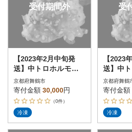
受付期間外
受
【2023年2月中旬発
【2023
送】中トロホルモン
送】中
西京味噌焼き 1.8kg
西京味噌焼
京都府舞鶴市
京都府舞鶴
寄付金額
30,000
円
寄付金額
（0件）
冷凍
冷凍