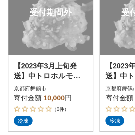
受付期間外
受
【2023年3月上旬発
【2023
送】中トロホルモン
送】中
西京味噌焼き 600g
西京味噌焼
京都府舞鶴市
京都府舞鶴
寄付金額
10,000
円
寄付金額
（0件）
冷凍
冷凍