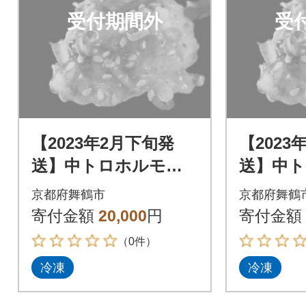
受付期間外
受
【2023年2月下旬発
【2023
送】中トロホルモン
送】中
西京味噌焼き 1.2kg
西京味噌焼
京都府舞鶴市
京都府舞鶴
寄付金額
20,000
円
寄付金額
（0件）
冷凍
冷凍