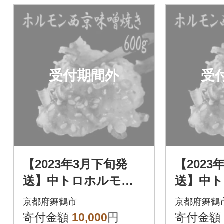
受付期間外
受
【2023年3月下旬発
【2023
送】中トロホルモン
送】中
西京味噌焼き 600g
西京味噌焼
京都府舞鶴市
京都府舞鶴
寄付金額
10,000
円
寄付金額