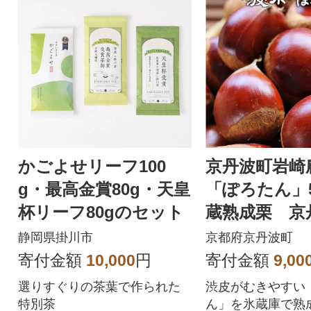
かごよせリーフ100
京丹波町岩崎
g・最高金賞80g・天皇
「ぽろたん」5
杯リーフ80gのセット
蔵熟成栗 京
丹波栗
静岡県掛川市
京都府京丹波町
寄付金額
10,000
円
寄付金額
9,00
選りすぐりの茶葉で作られた
渋皮がむきやすい
特別茶
ん」を氷蔵庫で熟