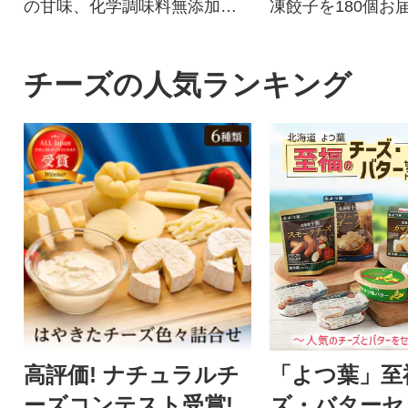
の甘味、化学調味料無添加の
凍餃子を180個お
牛肉100%ハンバーグ!
夕ご飯のおかずに
惣菜となってます
黒豚餃子を、是非
チーズの人気ランキング
楽しみ下さい!!
高評価! ナチュラルチ
「よつ葉」至
ーズコンテスト受賞!
ズ・バタ