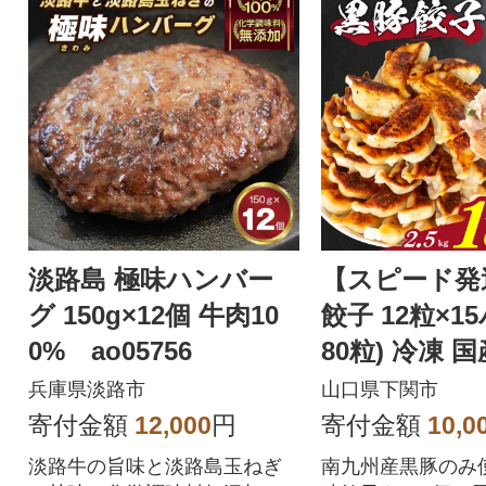
淡路島 極味ハンバー
【スピード発
グ 150g×12個 牛肉10
餃子 12粒×1
0% ao05756
80粒) 冷凍 
あり IB051
兵庫県淡路市
山口県下関市
寄付金額
12,000
円
寄付金額
10,0
淡路牛の旨味と淡路島玉ねぎ
南九州産黒豚のみ