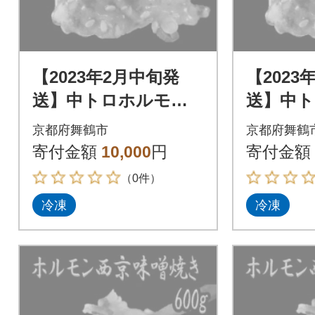
【2023年2月中旬発
【2023
送】中トロホルモン
送】中
西京味噌焼き 600g
西京味噌焼
京都府舞鶴市
京都府舞鶴
寄付金額
10,000
円
寄付金額
（0件）
冷凍
冷凍