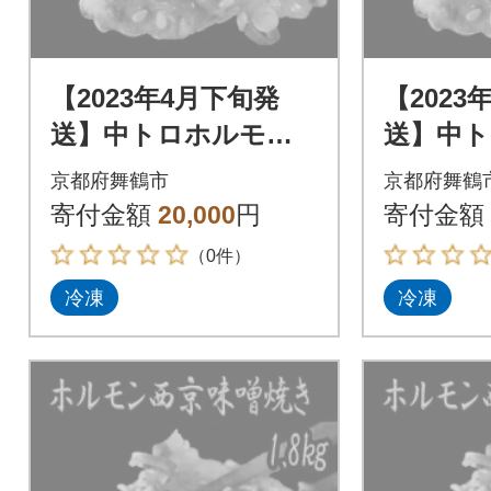
【2023年4月下旬発
【2023
送】中トロホルモン
送】中
西京味噌焼き 1.2kg
西京味噌焼
京都府舞鶴市
京都府舞鶴
寄付金額
20,000
円
寄付金額
（0件）
冷凍
冷凍