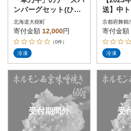
ンバーグセット(ひき
送】中
肉と自家製チーズ)|ア
西京味噌焼
北海道大樹町
京都府舞鶴
ニマルウェルフェア
寄付金額
12,000
円
寄付金額
認証牧場
（0件）
冷凍
冷凍
受付期間外
受