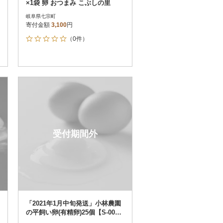
×1袋 卵 おつまみ こぶしの里
岐阜県七宗町
寄付金額
3,100
円
（0件）
受付期間外
「2021年1月中旬発送」小林農園
の平飼い卵(有精卵)25個【S-00
4】