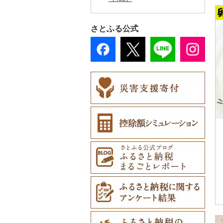
（0）
8）
その他缶詰・瓶詰（9
スプーン・フォーク・
鍋（0）
トイレットペーパー
本・CD・DVD（8）
スリッパ・下駄・草履
ペンダント・ネックレ
その他服飾小物（21
備前焼（0）
ゴルフプレー券（1）
プロテイン（0）
その他調味料（236）
3）
ナイフ（17）
（14）
その他洋服（27）
（39）
ス（3）
7）
工芸品（57）
造花・プリザーブドフ
その他スポーツ（4
まな板（6）
おもちゃ・ぬいぐるみ
美濃焼（0）
GDOふるさとゴルフ
花火大会チケット
その他美容（62）
ラワー（9）
2）
さとふる公式
皿・椀（9）
ティッシュ（9）
（52）
その他靴・履物（29
ピアス・イヤリング
財布（14）
播州そろばん（0）
プレークーポン（0）
（4）
土鍋（0）
村上木彫堆朱（0）
5）
（4）
その他花（6）
弁当箱（56）
その他日用品（280）
ご当地キャラクター
ショール・ストール
美濃和紙（2）
その他のゴルフプレー
カタログギフト（1）
その他キッチン用品
その他陶器・漆器
（61）
真珠・パール（0）
（1）
券（1）
その他食器（68）
（153）
（6）
民芸品（5）
その他体験・チケット
ベビー用品（111）
その他アクセサリー
ネクタイ・ベルト（1
（120）
（22）
3）
ペット用品（197）
マフラー・手袋（8）
防災グッズ（34）
その他服飾小物（17
その他雑貨（707）
9）