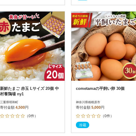
新鮮たまご 赤玉 Lサイズ 20個 中
cometamaの平飼い卵 30個
村養鶏場 ny1
三重県明和町
神奈川県相模原市
寄付金額
4,500
円
寄付金額
5,000
円
（0件）
（0件）
冷蔵