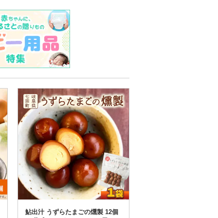
鮎出汁 うずらたまごの燻製 12個