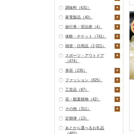
（1）
くじら（0）
その他米（64）
大吟醸（0）
麦焼酎（75）
泡盛（0）
かまぼこ・練り製品
飲料（15）
茶（295）
レタス（3）
調味料（631）
文旦（2）
干し柿（2）
その他果物（35）
焼き菓子（332）
うどん（111）
惣菜（749）
（19）
但馬牛（0）
サバ（5）
吟醸（1）
米焼酎（0）
ワイン（65）
コーヒー豆（279）
飲料（22）
果汁飲料（41）
その他野菜（93）
家電製品（40）
まどんな（1）
干し芋（30）
びわ（1）
プリン（11）
そば（120）
餃子（163）
カレー・シチュー（8
砂糖（23）
その他魚介・加工品
土佐あかうし（0）
さんま（2）
その他日本酒（421）
黒糖焼酎（2）
白ワイン（1）
ウイスキー（4）
粉（242）
茶葉・ティーバッグ
りんごジュース（6）
紅茶（35）
0）
（632）
旅行券・宿泊券（4）
ポンカン（10）
その他ドライフルーツ
ブルーベリー（6）
ゼリー（611）
パスタ（58）
シュウマイ（116）
塩（49）
季節・空調家電（2）
（236）
佐賀牛（5）
鯛（3）
その他焼酎（20）
赤ワイン（61）
リキュール・洋酒（4
（22）
ドリップ（232）
みかんジュース（オレ
飲料（1）
その他飲料・ジュース
カレー（70）
鍋（27）
体験・チケット（741）
その他柑橘（159）
パイナップル（1）
5）
チョコレート（20）
ひやむぎ（5）
コロッケ（62）
醤油（51）
キッチン家電（0）
旅行券（0）
静岡茶（17）
ンジジュース）（5）
（62）
長崎和牛（0）
のどぐろ（0）
シャンパン・スパーク
茶葉・ティーバッグ
シチュー（9）
肉（18）
ピザ（24）
雑貨・日用品（2,021）
栗（2）
リングワイン（0）
甘酒（26）
カステラ（33）
そうめん（134）
その他惣菜（448）
味噌（106）
照明器具（1）
宿泊券（4）
PayPay商品券（56
足柄茶（0）
その他果汁飲料（2
（32）
野菜ジュース（6）
あか牛（0）
ふぐ（1）
魚（1）
レトルト（113）
1）
1）
スポーツ・アウトドア
その他果物（23）
その他ワイン（2）
ノンアルコール（3）
アイス・ジェラート
その他麺（85）
酢（23）
パソコン・周辺機器
家具・インテリア（5
知覧茶（0）
炭酸飲料（23）
宮崎牛（0）
ブリ（4）
（474）
（93）
その他鍋（9）
スープ（79）
（9）
食事券（34）
6）
その他酒（10）
だし（46）
八女茶（14）
豆乳（0）
その他牛肉（精肉）
ほっけ（2）
美容（235）
その他洋菓子（294）
豆腐・納豆（38）
TV・オーディオ・カ
温泉・サウナ・スパ利
タンス（0）
寝具（63）
ゴルフ（51）
（108）
食用油（14）
その他茶（81）
その他飲料・ジュース
メラ（3）
用券（14）
その他鮮魚（22）
ファッション（825）
煎餅・おかき（72）
豆腐（28）
漬物（155）
机・テーブル（0）
布団（0）
タオル（156）
ゴルフボール（4）
釣り（2）
スキンケア（45）
（31）
えごま油（1）
はちみつ（35）
美容・健康家電（2）
水族館（0）
工芸品（87）
羊羹（15）
納豆（9）
梅干（32）
缶詰・瓶詰（240）
椅子・チェア・ソファ
枕（4）
泉州タオル（22）
文房具・印鑑（116）
ゴルフクラブ（0）
サイクリング（0）
化粧水・乳液・美容液
シャンプー・リンス
鞄・バッグ（61）
オリーブオイル（6）
ドレッシング（43）
カー用品（8）
動物園（2）
（3）
（8）
（33）
花・観葉植物（42）
饅頭（36）
キムチ（40）
肉（60）
乾物（106）
毛布（11）
その他タオル（131）
ボールペン（11）
食器（171）
ゴルフウェア（0）
アウトドア・キャンプ
トートバッグ・ショル
洋服（182）
織物（4）
ごま油（0）
その他調味料（296）
時計（0）
釣り（11）
その他家具・インテリ
（86）
洗顔（0）
石鹸・ボディーソープ
ダーバッグ（23）
その他（311）
大福（7）
その他漬物（80）
魚（49）
燻製（スモーク）（3
タオルケット（5）
ノート・ファイル（2
グラス・カップ（6）
キッチン用品（168）
その他ゴルフ（37）
女性・レディース（8
和服（0）
本場奄美大島紬（0）
陶器・漆器（6）
観葉植物・苗木（1
ア（50）
（13）
その他食用油（8）
みりん（1）
1）
その他家電（15）
ダイビング（0）
1）
その他スポーツ（33
その他スキンケア（3
キャリーバッグ・スー
3）
0）
定期便（13）
その他和菓子（383）
果物（9）
その他寝具（43）
タンブラー（7）
包丁（8）
日用品（329）
靴・履物（353）
その他織物（4）
信楽焼（0）
その他装飾品・工芸品
地域サービス（169）
5）
3）
入浴剤（64）
ツケース（1）
ケチャップ（0）
おせち（0）
スキーチケット・リフ
印鑑（3）
男性・メンズ（36）
（77）
花（16）
あとから選べるお礼品
ジャム（75）
箸（21）
フライパン（1）
洗剤（18）
楽器・器材（2）
靴・シューズ（288）
アクセサリー（29）
唐津焼（0）
その他（156）
ト券（1）
ウェア・ユニフォーム
アロマ（27）
その他鞄・バッグ（3
こしょう（3）
（483）
その他加工品（372）
その他文房具（87）
子供・ベビー（38）
数珠（0）
胡蝶蘭（0）
盆栽・その他（22）