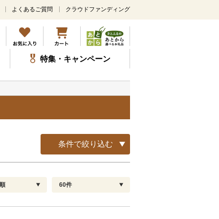
よくあるご質問
クラウドファンディング
メ
イ
ン
コ
ン
特集・キャンペーン
テ
ン
ツ
に
ス
キ
ッ
プ
条件で絞り込む
順
60件
配送指定
解除
順
30
お届け日時指定可
60