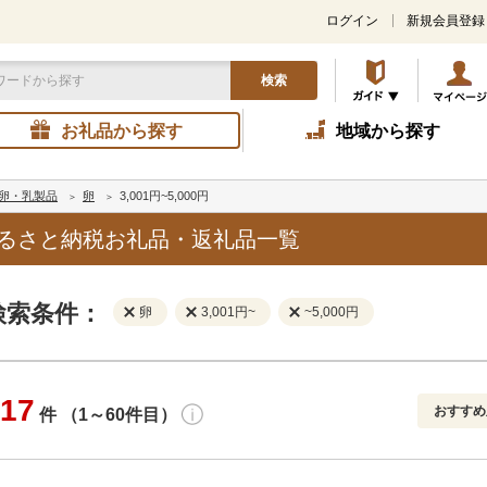
ログイン
新規会員登録
検索
お礼品から探す
地域から探す
卵・乳製品
卵
3,001円~5,000円
円のふるさと納税お礼品・返礼品一覧
検索条件：
卵
3,001円~
~5,000円
17
おすすめ
件 （1～60件目）
寄付金額
解除
地域
解除
おすすめ
円～
新着順