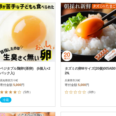
ベジタブル鶏卵!(茶卵) (6個入×2
タズミの卵Mサイズ(20個)005AB0
パック入)
2N.
高知県四万十町
兵庫県市川町
寄付金額
5,000
円
寄付金額
5,000
円
（5件）
（0件）
冷蔵