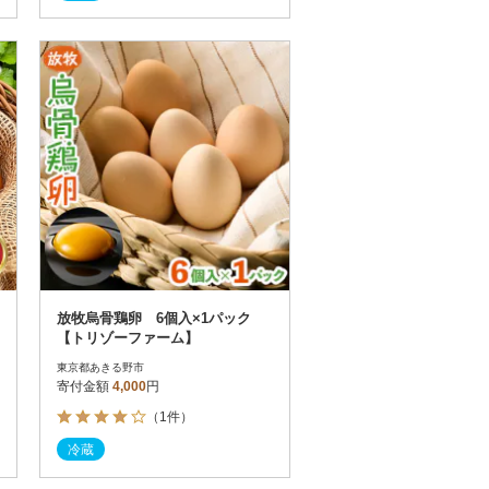
放牧烏骨鶏卵 6個入×1パック
【トリゾーファーム】
東京都あきる野市
寄付金額
4,000
円
（1件）
冷蔵