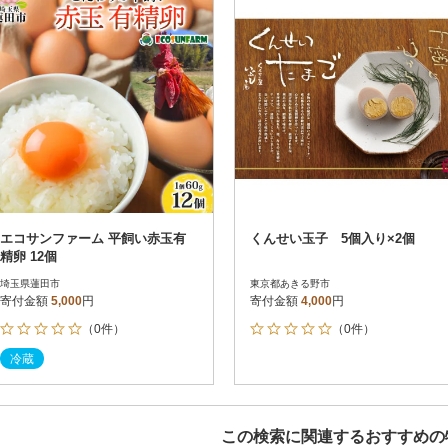
エコサンファーム 平飼い赤玉有
くんせい玉子 5個入り×2個
精卵 12個
埼玉県蓮田市
東京都あきる野市
寄付金額
5,000
円
寄付金額
4,000
円
（0件）
（0件）
冷蔵
この検索に関連するおすすめの