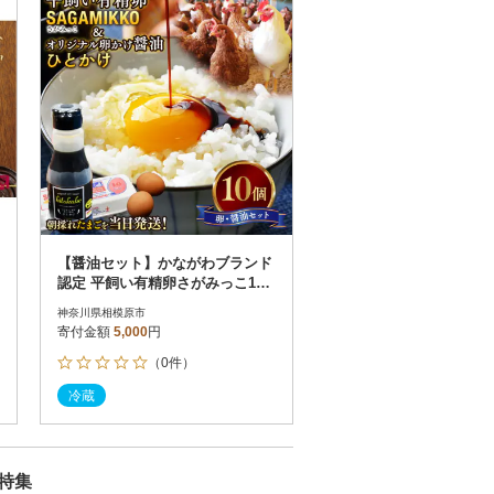
【醤油セット】かながわブランド
認定 平飼い有精卵さがみっこ10
個+オリジナル卵かけ醤油ひとか
神奈川県相模原市
け1本
寄付金額
5,000
円
（0件）
冷蔵
特集