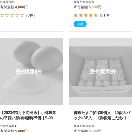
岐阜県関市
静岡県御殿場市
寄付金額
4,000
円
寄付金額
5,000
円
（0件）
（81件）
冷蔵
受付期間外
受付期間外
【2023年3月下旬発送】小林農園
御殿たまご(白)30個入 10個入パ
の平飼い卵(有精卵)25個【S-00
ック×3P入 《御殿場こだわり推
4】
奨品》
北海道厚真町
静岡県御殿場市
寄付金額
5,000
円
寄付金額
5,000
円