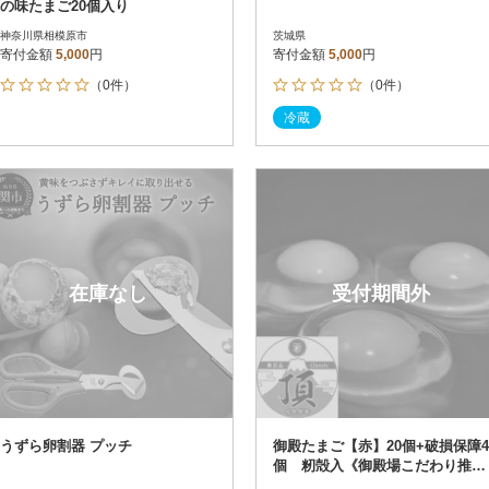
の味たまご20個入り
神奈川県相模原市
茨城県
寄付金額
5,000
円
寄付金額
5,000
円
（0件）
（0件）
冷蔵
在庫なし
受付期間外
うずら卵割器 プッチ
御殿たまご【赤】20個+破損保障4
個 籾殻入《御殿場こだわり推奨
品》