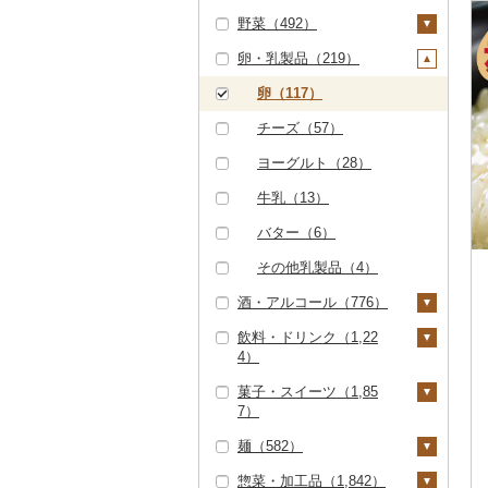
ハンバーグ（36）
豚肉（精肉）（218）
野菜（492）
しゃぶしゃぶ（5）
タラバガニ（0）
甘エビ（5）
いくら（3）
精米（426）
雑穀（14）
ぶどう・マスカット
もつ鍋（10）
ステーキ（8）
豚肉（加工品）（23
（0）
卵・乳製品（219）
焼肉（77）
毛ガニ（0）
ボタンエビ（0）
うに（1）
無洗米（76）
餅（74）
いも（107）
0）
ローストビーフ（0）
すき焼き（0）
いちご（25）
牛タン（25）
かにしゃぶ（0）
伊勢海老（0）
明太子・たらこ（15
玄米（52）
その他穀物加工品（7
じゃがいも（18）
トマト（40）
卵（117）
ハンバーグ（7）
鶏肉（244）
ビーフジャーキー
しゃぶしゃぶ（6）
2）
5）
りんご（10）
和牛（3）
その他カニ（4）
その他エビ（3）
金芽米（0）
さつまいも（77）
フルーツトマト（9）
玉ねぎ（87）
チーズ（57）
（1）
もつ鍋（2）
鶏肉（精肉）（175）
鹿肉（10）
焼肉（13）
明太子（143）
その他魚卵（9）
パン（92）
もも（3）
黒毛和牛（23）
ゆめぴりか（5）
その他いも（14）
ミニトマト（11）
ねぎ（9）
ヨーグルト（28）
その他牛肉（加工品）
ハム（4）
ハム・ソーセージ
馬肉（0）
アグー豚（2）
たらこ（11）
数の子（4）
貝（81）
メロン（0）
（29）
（4）
白老牛（0）
つや姫（7）
その他トマト（20）
とうもろこし（8）
牛乳（13）
ソーセージ・ウインナ
羊肉・ラム肉（ジンギ
その他豚肉（精肉）
からすみ（5）
帆立（ホタテ）（6
うなぎ（7）
さくらんぼ（0）
ー（47）
唐揚げ（23）
スカン）（0）
仙台牛（0）
コシヒカリ（148）
根菜（47）
バター（6）
（187）
8）
キャビア（0）
鮮魚（79）
梨（2）
ベーコン・サラミ
中津からあげ（0）
鴨肉（0）
米沢牛（0）
はえぬき（31）
人参（8）
アスパラガス（3）
その他乳製品（4）
鮑（アワビ）（1）
（6）
その他魚卵（0）
鮭・サーモン（15）
イカ・タコ（117）
和梨（2）
マンゴー（6）
水炊き（4）
猪肉（5）
酒・アルコール（776）
山形牛（0）
さがびより（1）
大根（3）
豆（43）
牡蠣（カキ）（4）
その他豚肉（加工品）
マグロ（11）
イカ（70）
海苔・海藻（388）
洋梨・ラフランス
みかん・柑橘（401）
地鶏（4）
その他肉・加工品（7
（163）
飲料・ドリンク（1,22
常陸牛（0）
あきたこまち（20）
自然薯（3）
きのこ（53）
ビール・発泡酒（15
あさり（0）
（0）
3）
4）
イワシ（1）
タコ（46）
海苔（127）
干物（41）
みかん（150）
すいか（2）
0）
赤鶏さつま（0）
上州牛（0）
ひとめぼれ（7）
レンコン（2）
しいたけ（28）
その他野菜（118）
しじみ（4）
菓子・スイーツ（1,85
カツオ（20）
わかめ（123）
ししゃも（1）
その他魚介・加工品
レモン（15）
キウイ（13）
ビール（0）
日本酒（425）
水・ミネラルウォータ
その他鶏肉（47）
飛騨牛（2）
ミルキークィーン（8
にんにく・生姜（2
松茸（0）
山菜（5）
7）
サザエ（0）
（812）
ー（45）
金目鯛（1）
ひじき（10）
その他干物（35）
0）
不知火・デコポン（3
柿（カキ）（11）
4）
発泡酒（1）
純米大吟醸（1）
焼酎（100）
近江牛（33）
その他きのこ（29）
かぼちゃ（3）
麺（582）
はまぐり（0）
しらす・ちりめん（1
7）
コーヒー・コーヒー豆
ケーキ（146）
クエ（0）
その他海苔・海藻（1
ななつぼし（13）
ドライフルーツ（5
その他根菜（8）
地ビール・クラフトビ
純米吟醸（2）
芋焼酎（3）
梅酒（79）
16）
（767）
神戸牛・神戸ビーフ
茄子（14）
惣菜・加工品（1,842）
その他貝（5）
32）
せとか（14）
6）
ール（26）
クッキー（113）
ラーメン（116）