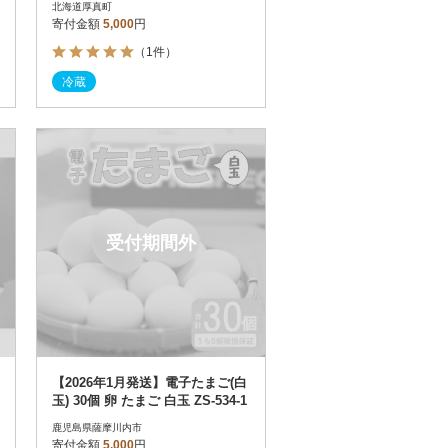
北海道厚真町
寄付金額
5,000
円
（1件）
冷蔵
受付期間外
【2026年1月発送】電子たまご(白
玉) 30個 卵 たまご 白玉 ZS-534-1
鹿児島県薩摩川内市
寄付金額
5,000
円