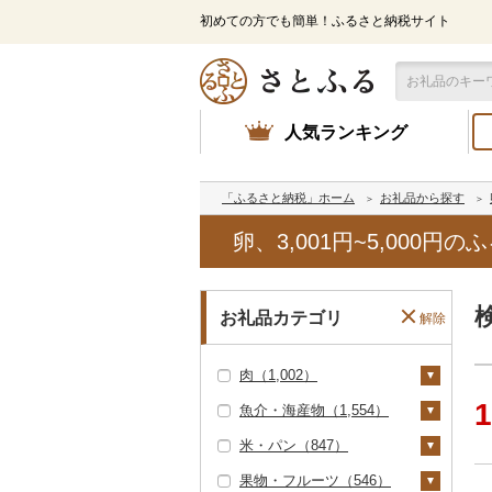
初めての方でも簡単！ふるさと納税サイト
人気ランキング
「ふるさと納税」ホーム
お礼品から探す
卵、3,001円~5,000
お礼品カテゴリ
解除
肉（1,002）
1
魚介・海産物（1,554）
牛肉（精肉）（206）
米・パン（847）
ステーキ（4）
牛肉（加工品）（7
カニ（7）
9）
果物・フルーツ（546）
すき焼き（6）
ズワイガニ（3）
エビ（9）
米（614）