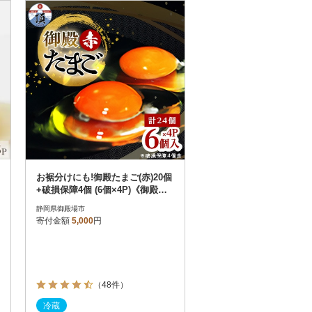
お届け時間帯指定可
発送される月指定可
件数順
90
評価順
120
が高い順
その他
解除
が低い順
さとふる限定のお礼品
定期便
さとふるアプリdeワンストップ申請
対象
お裾分けにも!御殿たまご(赤)20個
+破損保障4個 (6個×4P)《御殿場
こだわり推奨品》
静岡県御殿場市
寄付金額
5,000
円
件）
（48件）
冷蔵