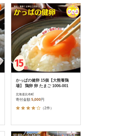
かっぱの健卵 15個【大熊養鶏
場】 鶏卵 卵 たまご 1006-001
北海道比布町
寄付金額
5,000
円
（2件）