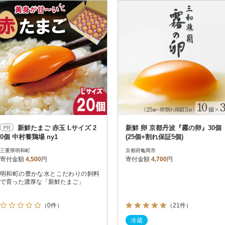
円
レビュー
レビュー
決済方法
解除
寄付金額
PayPay
発送種別
解除
クレジットカード決済
寄付金額
通常
Amazon Pay
冷蔵便
楽天ペイ
冷凍便
メルペイ
コンビニ支払い
ソフトバンクまとめて支払い
au PAY（auかんたん決済）
新鮮たまご 赤玉 Lサイズ 2
新鮮 卵 京都丹波『霧の卵』30個
PR
d払い
0個 中村養鶏場 ny1
(25個+割れ保証5個)
金融機関(Pay-easy決済)
三重県明和町
京都府亀岡市
寄付金額
4,500
円
寄付金額
4,700
円
明和町の豊かな水とこだわりの飼料
解除
結果を見る（
117
で育った濃厚な「新鮮たまご」
（0件）
（21件）
冷蔵