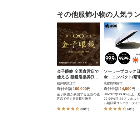
その他服飾小物の人気ラ
金子眼鏡 全国直営店で
ソーラーブロック
使える 眼鏡引換券(3万
傘・コンパクト(晴
円相当) Bronze
用)通勤、通学でも
福井県鯖江市
京都府城陽市
るアウトドア日傘! 
寄付金額
100,000
円
寄付金額
14,000
円
336745
金子眼鏡が展開する全国の直
UV-CUT率99.9%以上、
営店で使える眼鏡引換券
99.99%以上!スマホよ
い超軽量コンパクトタイ
(58件)
(3件)