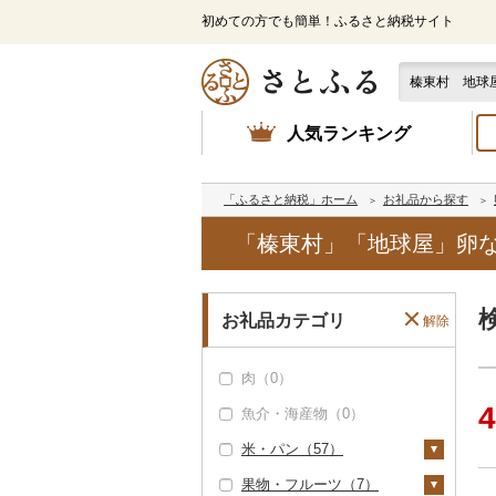
初めての方でも簡単！ふるさと納税サイト
人気ランキング
「ふるさと納税」ホーム
お礼品から探す
「榛東村」「地球屋」卵
お礼品カテゴリ
解除
肉（0）
4
魚介・海産物（0）
米・パン（57）
果物・フルーツ（7）
米（6）