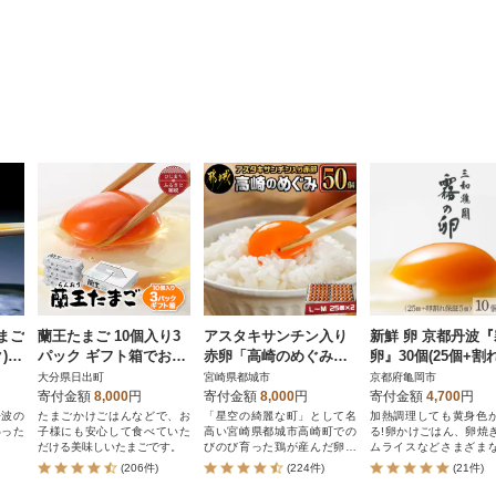
まご
蘭王たまご 10個入り3
アスタキサンチン入り
新鮮 卵 京都丹波
)
パック ギフト箱でお届
赤卵「高崎のめぐみ」5
卵』30個(25個+割
け
0個
証5個)
大分県日出町
宮崎県都城市
京都府亀岡市
寄付金額
8,000
円
寄付金額
8,000
円
寄付金額
4,700
円
丹波の
たまごかけごはんなどで、お
「星空の綺麗な町」として名
加熱調理しても黄身色
わった
子様にも安心して食べていた
高い宮崎県都城市高崎町での
る!卵かけごはん、卵焼
だける美味しいたまごです。
びのび育った鶏が産んだ卵で
ムライスなどさまざま
す。生でご賞味あれ。
にお使いいただけます
(206件)
(224件)
(21件)