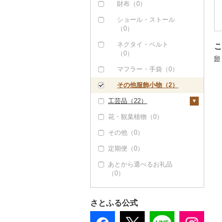
おもちゃ・ぬいぐるみ
財布（0）
（2）
ショール・ストール
ご当地キャラクター
（0）
（0）
ネクタイ・ベルト
こ
ベビー用品（0）
（0）
卵
ペット用品（0）
マフラー・手袋（0）
防災グッズ（0）
その他服飾小物（2）
工芸品（22）
その他雑貨（0）
花・観葉植物（0）
織物（0）
その他（0）
陶器・漆器（0）
定期便（0）
その他装飾品・工芸品
（22）
あとから選べるお礼品
（0）
数珠（0）
工芸品（0）
さとふる公式
播州そろばん（0）
美濃和紙（0）