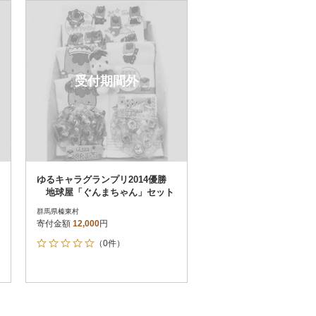
お届け時間帯指定可
発送される月指定可
件数順
90
評価順
120
が高い順
その他
解除
受付期間外
が低い順
さとふる限定のお礼品
定期便
さとふるアプリdeワンストップ申請
対象
ゆるキャラグランプリ2014優勝
地球屋「ぐんまちゃん」セット
群馬県榛東村
寄付金額
12,000
円
（0件）
）