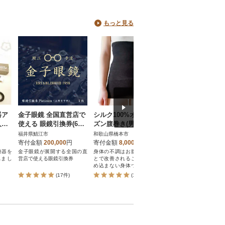
な色になっています。
色の度合いはカラーフ
値によって表現されま
もっと見る
般の卵のカラーファンは1
2に対し、輝黄卵は14以
の品質を維持する上で
鶏場は集卵の順番や管
じめ、迅速な出荷にい
自の工程を構築。
器ア
金子眼鏡 全国直営店で
シルク100%オールシー
日傘 紀州漆器アン
人の
使える 眼鏡引換券(6万
ズン腹巻き(男女兼用)
ラ 晴雨兼用傘 10
を加
円相当) Platinum
【ブラック1枚】
Vカット 曙塗り 男
福井県鯖江市
和歌山県橋本市
和歌山県海南市
用デザイン
寄付金額
200,000
円
寄付金額
8,000
円
寄付金額
10,000
円
漆器を
金子眼鏡が展開する全国の直
身体の不調はお腹を温めるこ
紫外線遮へい率100%の
れまし
営店で使える眼鏡引換券
とで改善されることも・・た
たみ日傘です。伝統工
め込まない身体づくりをしま
ある紀州漆器を傘の持
せんか!
取り入れました。
(17件)
(1件)
(3件)