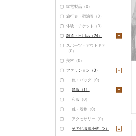
その他米（0）
干し柿（0）
その他果物（1）
家電製品（0）
レタス（0）
プリン（0）
カレー・シチュー
砂糖（0）
コーヒー豆（30）
果汁飲料（2）
干し芋（6）
びわ（0）
（1）
旅行券・宿泊券（0）
その他野菜（4）
ゼリー（0）
塩（0）
粉（29）
りんごジュース（2）
紅茶（0）
その他ドライフルーツ
ブルーベリー（0）
カレー（1）
鍋（0）
体験・チケット（0）
チョコレート（2）
醤油（0）
（0）
ドリップ（0）
みかんジュース（オレ
その他飲料・ジュース
パイナップル（0）
シチュー（0）
ピザ（0）
ンジジュース）（0）
（0）
雑貨・日用品（24）
カステラ（0）
味噌（0）
栗（0）
レトルト（0）
その他果汁飲料（0）
スポーツ・アウトドア
アイス・ジェラート
酢（0）
家具・インテリア（2
（0）
その他果物（0）
（0）
スープ（0）
2）
だし（0）
美容（0）
その他洋菓子（5）
豆腐・納豆（0）
タンス（0）
寝具（0）
食用油（1）
ファッション（3）
煎餅・おかき（0）
漬物（0）
机・テーブル（0）
タオル（2）
えごま油（0）
はちみつ（0）
羊羹（0）
缶詰・瓶詰（1）
椅子・チェア・ソファ
泉州タオル（0）
文房具・印鑑（2）
鞄・バッグ（0）
オリーブオイル（1）
ドレッシング（0）
（0）
饅頭（0）
肉（0）
乾物（0）
その他タオル（2）
ボールペン（0）
食器（0）
洋服（1）
ごま油（0）
その他調味料（1）
その他家具・インテリ
大福（0）
魚（0）
燻製（スモーク）
ノート・ファイル
キッチン用品（0）
女性・レディース
和服（0）
ア（22）
その他食用油（0）
みりん（0）
（0）
（2）
（0）
その他和菓子（2）
果物（0）
日用品（0）
靴・履物（0）
ケチャップ（0）
おせち（0）
印鑑（0）
男性・メンズ（0）
ジャム（1）
楽器・器材（0）
アクセサリー（0）
こしょう（0）
その他加工品（0）
その他文房具（0）
子供・ベビー（0）
その他缶詰・瓶詰
本・CD・DVD（0）
その他服飾小物（2）
その他調味料（1）
（0）
その他洋服（1）