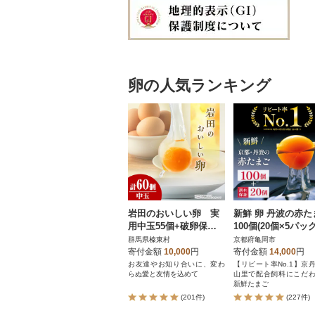
卵の人気ランキング
岩田のおいしい卵 実
新鮮 卵 丹波の赤た
用中玉55個+破卵保障5
100個(20個×5パック
個 (10個入り×6パック)
+割れ保証20個
群馬県榛東村
京都府亀岡市
寄付金額
10,000
円
寄付金額
14,000
円
お友達やお知り合いに、変わ
【リピート率No.1】京
らぬ愛と友情を込めて
山里で配合飼料にこだ
新鮮たまご
(201件)
(227件)