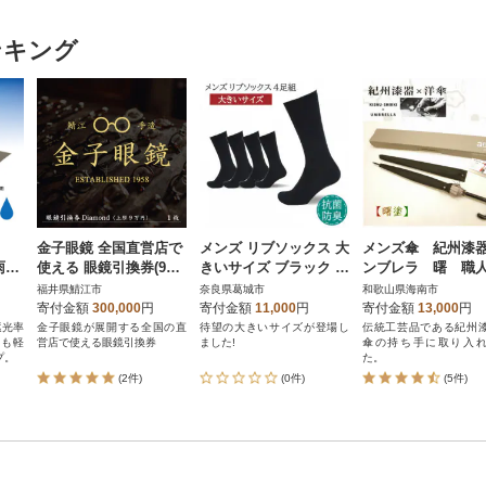
ンキング
日
金子眼鏡 全国直営店で
メンズ リブソックス 大
メンズ傘 紀州漆
雨兼
使える 眼鏡引換券(9万
きいサイズ ブラック 4
ンブレラ 曙 職
使え
円相当) Diamond
足組 26-28cm 抗菌 防
手で1本1本持ち手
福井県鯖江市
奈良県葛城市
和歌山県海南市
81
臭 靴下
工【16本骨和傘】
寄付金額
300,000
円
寄付金額
11,000
円
寄付金額
13,000
円
遮光率
金子眼鏡が展開する全国の直
待望の大きいサイズが登場し
伝統工芸品である紀州
りも軽
営店で使える眼鏡引換券
ました!
傘の持ち手に取り入
プ。
た。
(2件)
(0件)
(5件)