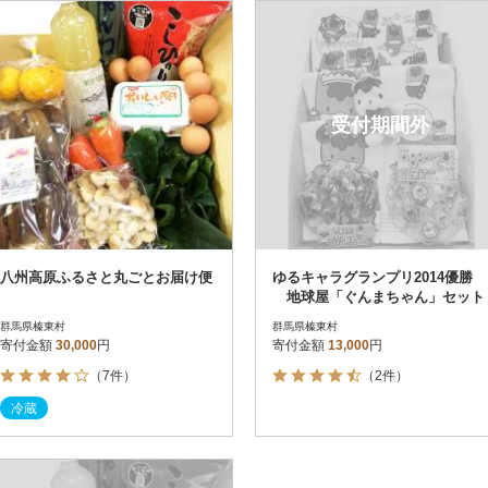
円
レビュー
レビュー
決済方法
解除
寄付金額
PayPay
発送種別
解除
受付期間外
クレジットカード決済
寄付金額
通常
Amazon Pay
冷蔵便
楽天ペイ
冷凍便
メルペイ
コンビニ支払い
ソフトバンクまとめて支払い
au PAY（auかんたん決済）
八州高原ふるさと丸ごとお届け便
ゆるキャラグランプリ2014優勝
d払い
地球屋「ぐんまちゃん」セット
金融機関(Pay-easy決済)
群馬県榛東村
群馬県榛東村
寄付金額
30,000
円
寄付金額
13,000
円
（7件）
（2件）
解除
結果を見る（
4
件
冷蔵