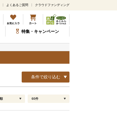
よくあるご質問
クラウドファンディング
メ
イ
ン
コ
ン
特集・キャンペーン
テ
ン
ツ
に
ス
キ
ッ
プ
条件で絞り込む
順
60件
配送指定
解除
順
30
お届け日時指定可
60