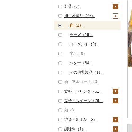
野菜（7）
精米（2）
雑穀（0）
ぶどう・マスカット
（0）
卵・乳製品（95）
無洗米（3）
餅（3）
いも（0）
いちご（0）
玄米（1）
その他穀物加工品
トマト（0）
卵（2）
（0）
りんご（0）
金芽米（0）
玉ねぎ（0）
チーズ（18）
パン（48）
もも（0）
ゆめぴりか（0）
ねぎ（3）
ヨーグルト（2）
メロン（0）
つや姫（0）
とうもろこし（0）
牛乳（0）
さくらんぼ（0）
コシヒカリ（6）
根菜（2）
バター（84）
梨（0）
はえぬき（0）
人参（0）
アスパラガス（0）
その他乳製品（1）
マンゴー（0）
酒・アルコール（0）
さがびより（0）
大根（0）
豆（0）
みかん・柑橘（0）
飲料・ドリンク（61）
あきたこまち（0）
自然薯（0）
きのこ（0）
すいか（0）
菓子・スイーツ（26）
ひとめぼれ（0）
レンコン（0）
その他野菜（4）
水・ミネラルウォータ
キウイ（0）
ー（0）
麺（0）
ミルキークィーン
にんにく・生姜（2）
山菜（0）
ケーキ（14）
（0）
柿（カキ）（0）
コーヒー・コーヒー豆
惣菜・加工品（2）
その他根菜（0）
かぼちゃ（0）
クッキー（0）
（59）
ななつぼし（0）
ドライフルーツ（6）
調味料（1）
茄子（0）
焼き菓子（11）
惣菜（0）
飲料（0）
茶（0）