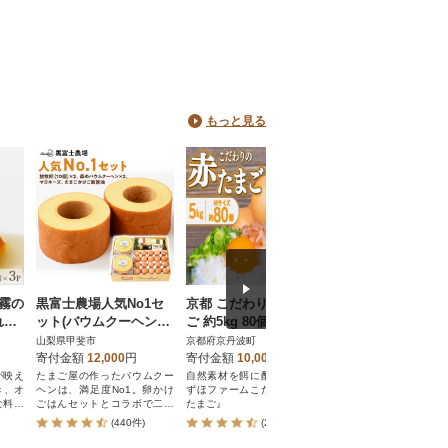
もっと見る
『霧の
黒富士農場人気No1セ
京都 こだわり卵 赤たま
ボリュームサイズ!
れ保
ット(バウムクーヘン2
ご 約5kg 80個(割れ補
ノのたまご【輝黄卵
個と放牧卵20個のセッ
償10個含む)
おうらん)】赤Mサ
山梨県甲斐市
京都府京丹波町
福岡県筑前町
ト)
ズ 180個
寄付金額
12,000
円
寄付金額
10,000
円
寄付金額
14,000
円
が映え
たまご屋の作ったバウムクー
自然素材を餌に配合した、み
鶏舎においてアルファ
き、オ
ヘンは、満足度No1。卵かけ
ずほファームこだわりの『赤
緑草粉末や天然パプリカ
な料理
ごはんセットとコラボで二度
たまご』
ロチンを含む)、メチオニ
美味しいセットです。
ミノ酸)などを加えた特
(440件)
(26件)
(3件)
合飼料を使用すること
身の色は輝くばかりの