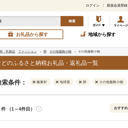
ログイン
新規会員登録
検索
お礼品から探す
地域から探す
卵・乳製品
ファッション
卵
その他服飾小物
その他服飾小物
などのふるさと納税お礼品・返礼品一覧
検索条件：
榛東村
地球屋
卵
その他服飾小物
おすすめ
件 （1～4件目）
寄付金額
解除
地域
解除
おすすめ
円～
新着順