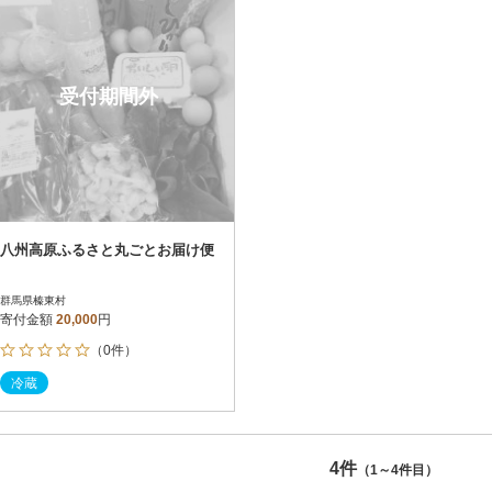
受付期間外
八州高原ふるさと丸ごとお届け便
群馬県榛東村
寄付金額
20,000
円
（0件）
冷蔵
4件
（1～4件目）