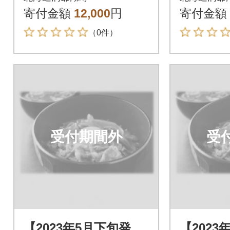
箱
箱
寄付金額
12,000
円
寄付金額
（0件）
受付期間外
受
【2023年5月下旬発
【2023