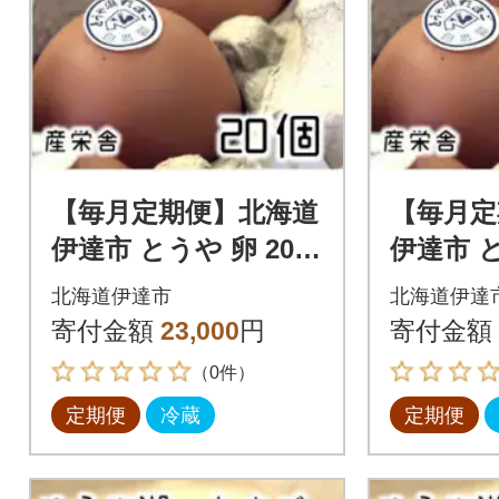
【毎月定期便】北海道
【毎月定
伊達市 とうや 卵 20個
伊達市 
入り たまご全3回
20個入
北海道伊達市
北海道伊達
寄付金額
23,000
円
寄付金額
（0件）
定期便
冷蔵
定期便