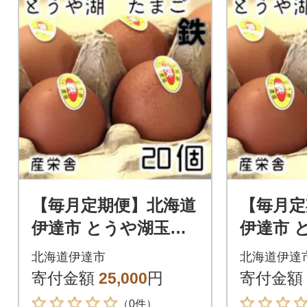
【毎月定期便】北海道
【毎月定
伊達市 とうや湖玉子
伊達市 
鉄 20個 入り全3回
鉄 20個
北海道伊達市
北海道伊達
寄付金額
25,000
円
寄付金額
（0件）