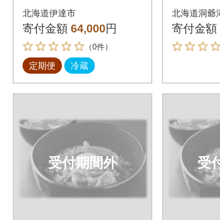
鉄 80個入り全3回
具 100
北海道伊達市
北海道洞爺
箱
寄付金額
64,000
円
寄付金額
（0件）
定期便
冷蔵
受付期間外
受