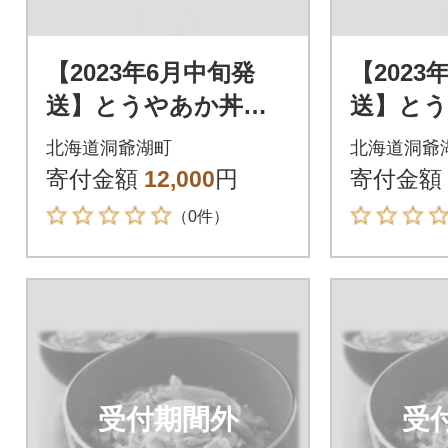
【2023年6月中旬発
【2023
送】とうやあか丼の
送】と
具 100g×2袋入り 2
具 100
北海道洞爺湖町
北海道洞爺
箱
箱
寄付金額
12,000
円
寄付金額
（0件）
受付期間外
受