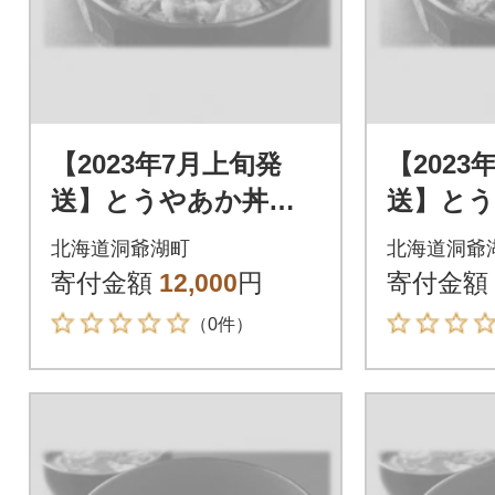
【2023年7月上旬発
【2023
送】とうやあか丼の
送】と
具 100g×2袋入り 2
具 100
北海道洞爺湖町
北海道洞爺
箱
箱
寄付金額
12,000
円
寄付金額
（0件）