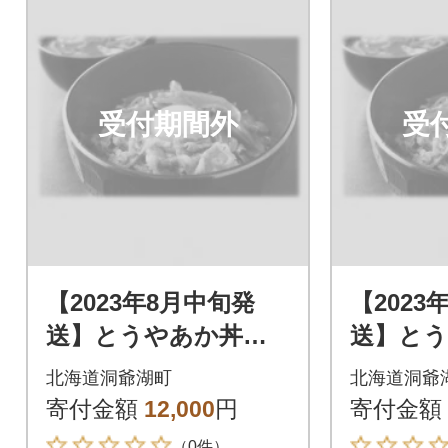
受付期間外
受
【2023年8月中旬発
【2023
送】とうやあか丼の
送】と
具 100g×2袋入り 2
具 100
北海道洞爺湖町
北海道洞爺
箱
箱
寄付金額
12,000
円
寄付金額
（0件）