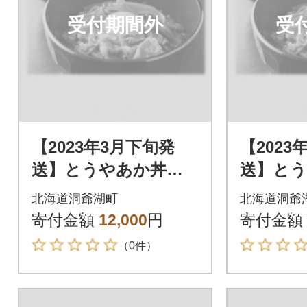
受付期間外
受
【2023年3月下旬発
【2023
送】とうやあか丼の
送】と
具 100g×2袋入り 2
具 100
北海道洞爺湖町
北海道洞爺
箱
箱
寄付金額
12,000
円
寄付金額
（0件）