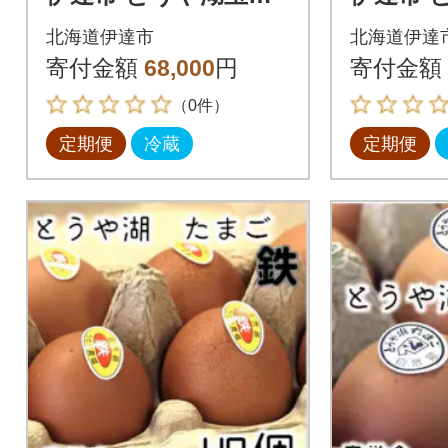
40個入り全6回
鉄 40個
北海道伊達市
北海道伊達
寄付金額
68,000
円
寄付金額
（0件）
定期便
冷蔵
定期便