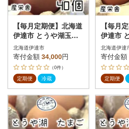
【毎月定期便】北海道
【毎月定
伊達市 とうや湖玉子
伊達市 
40個入り全3回
鉄 80個
北海道伊達市
北海道伊達
寄付金額
34,000
円
寄付金額
（0件）
定期便
冷蔵
定期便