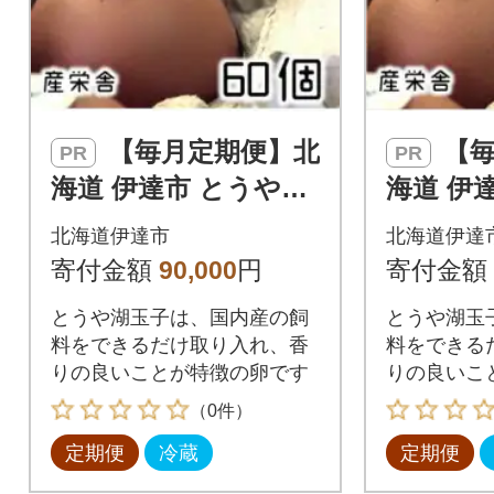
【毎月定期便】北
【毎月定期便】北
PR
PR
海道 伊達市 とうや湖
海道 伊
玉子 60個入り全6回
玉子 40
北海道伊達市
北海道伊達
寄付金額
90,000
円
寄付金額
とうや湖玉子は、国内産の飼
とうや湖玉
料をできるだけ取り入れ、香
料をできる
りの良いことが特徴の卵です
りの良いこ
（0件）
定期便
冷蔵
定期便