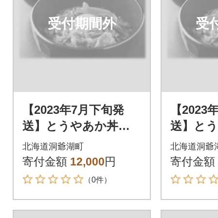
受付期間外
受
【2023年7月下旬発
【2023
送】とうやあか丼の
送】と
具 100g×2袋入り 2
具 100
北海道洞爺湖町
北海道洞爺
箱
箱
寄付金額
12,000
円
寄付金額
（0件）