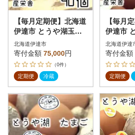
【毎月定期便】北海道
【毎月定
伊達市 とうや湖玉子
伊達市 
鉄 40個 入り全6回
60個入
北海道伊達市
北海道伊達
寄付金額
75,000
円
寄付金額
（0件）
定期便
冷蔵
定期便