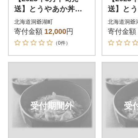
送】とうやあか丼の
送】と
具 100g×2袋入り 2
具 100
北海道洞爺湖町
北海道洞爺
箱
箱
寄付金額
12,000
円
寄付金額
（0件）
受付期間外
受