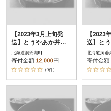
【2023年3月上旬発
【2023
送】とうやあか丼の
送】と
具 100g×2袋入り 2
具 100
北海道洞爺湖町
北海道洞爺
箱
箱
寄付金額
12,000
円
寄付金額
（0件）