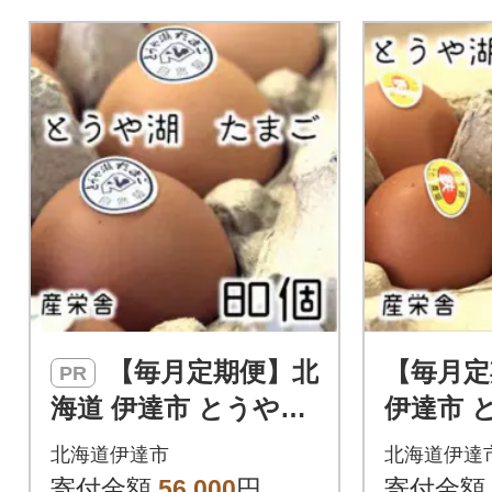
【毎月定期便】北
【毎月定
PR
海道 伊達市 とうや湖
伊達市 
玉子 80個入り全3回
鉄 60個
北海道伊達市
北海道伊達
寄付金額
56,000
円
寄付金額