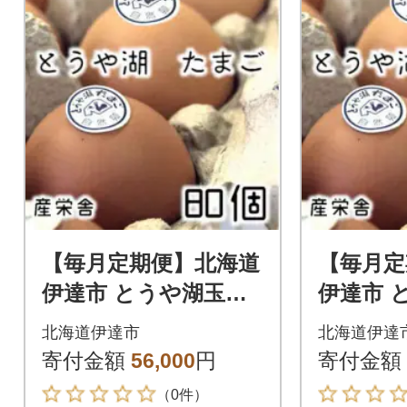
【毎月定期便】北海道
【毎月定
伊達市 とうや湖玉子
伊達市 
80個入り全3回
80個入
北海道伊達市
北海道伊達
寄付金額
56,000
円
寄付金額
（0件）