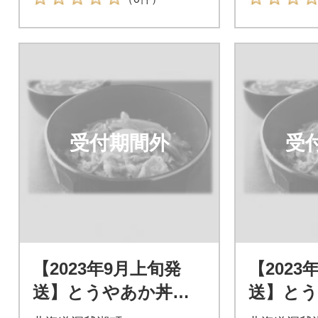
受付期間外
受
【2023年9月上旬発
【2023
送】とうやあか丼の
送】と
具 100g×2袋入り 2
具 100