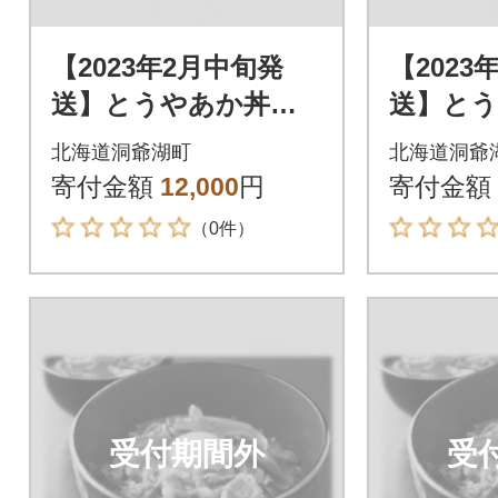
【2023年2月中旬発
【2023
送】とうやあか丼の
送】と
具 100g×2袋入り 2
具 100
北海道洞爺湖町
北海道洞爺
箱
箱
寄付金額
12,000
円
寄付金額
（0件）
受付期間外
受