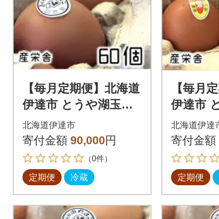
【毎月定期便】北海道
【毎月定
伊達市 とうや湖玉子
伊達市 
60個入り全6回
鉄 60個
北海道伊達市
北海道伊達
寄付金額
90,000
円
寄付金額
（0件）
定期便
冷蔵
定期便