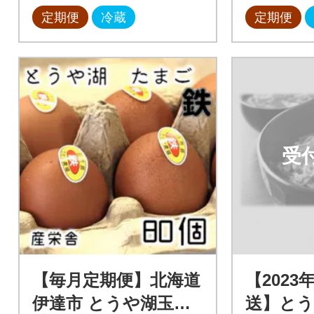
定期便
冷蔵
定期便
受
【毎月定期便】北海道
【2023
伊達市 とうや湖玉子
送】と