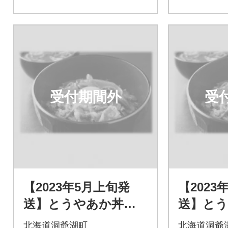
受付期間外
受
【2023年5月上旬発
【2023
送】とうやあか丼の
送】と
具 100g×2袋入り 2
具 100
北海道洞爺湖町
北海道洞爺