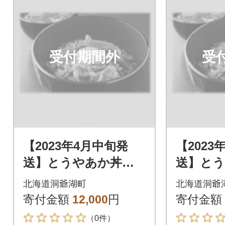
受付期間外
受
【2023年4月中旬発
【2023
送】とうやあか丼の
送】と
具 100g×2袋入り 2
具 100
北海道洞爺湖町
北海道洞爺
箱
箱
寄付金額
12,000
円
寄付金額
（0件）