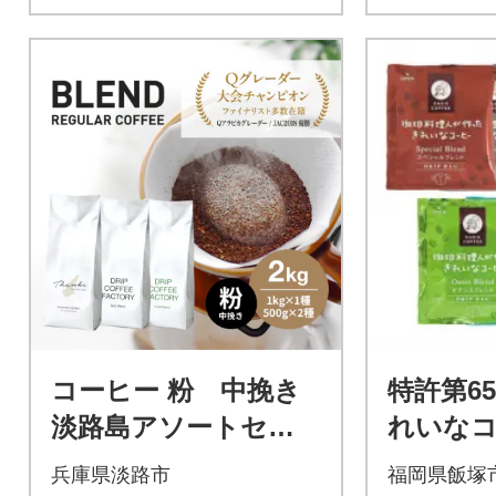
コーヒー 粉 中挽き
特許第65
淡路島アソートセッ
れいな
ト 3種 2kg(500g×計
リップバ
兵庫県淡路市
福岡県飯塚