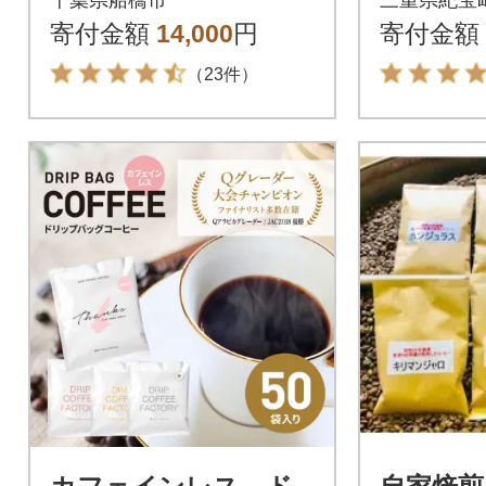
千葉県船橋市
三重県紀宝
バックコーヒー
寄付金額
14,000
円
寄付金額
（23件）