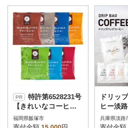
特許第6528231号
ドリッ
PR
【きれいなコーヒ
ヒー淡路
ー】ドリップバッグ7
セット6種
福岡県飯塚市
兵庫県淡路
種セット(合計105袋)
み比べ
寄付金額
15,000
円
寄付金額