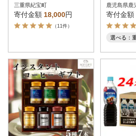
L×12本【knkc200A】
三重県紀宝町
鹿児島県鹿
寄付金額
18,000
円
寄付金額
（11件）
選べる：