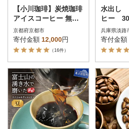
【小川珈琲】炭焼珈琲
水出し
アイスコーヒー 無糖
ヒー 3
1000ml 6本|リキッド
路島 
京都府京都市
兵庫県淡路
コーヒー 人気セット
グ セット
寄付金額
12,000
円
寄付金額
（16件）