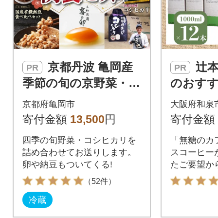
京都丹波 亀岡産
辻本珈琲で人気
PR
PR
季節の旬の京野菜・こ
のおす
しひかり・卵・納豆
アイスコ
京都府亀岡市
大阪府和泉
など お楽しみ 詰め合
フェハ
寄付金額
13,500
円
寄付金額
わせセット
[無糖]1
四季の旬野菜・コシヒカリを
「無糖のカ
詰め合わせてお送りします。
スコーヒー
卵や納豆もついてくる!
たご要望か
（52件）
冷蔵