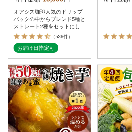
ッグ at1
オアシス珈琲人気のドリップ
バックの中からブレンド5種と
ストレート2種をセットにしま
した。
（536件）
お届け日指定可