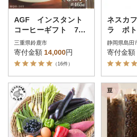
AGF インスタント
ネスカ
コーヒーギフト 7本
ラ ボ
入り
無糖 90
三重県鈴鹿市
静岡県島田
(24本)
寄付金額
14,000
円
寄付金額
（16件）