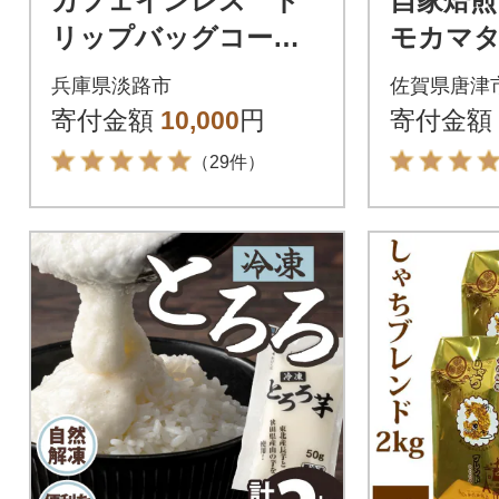
カフェインレス ド
自家焙
リップバッグコーヒ
モカマ
ー 淡路島アソートセ
ンジャ
兵庫県淡路市
佐賀県唐津
ット 4種 50袋 飲
ア グ
寄付金額
10,000
円
寄付金額
み比べ at14012
ンジュラ
（29件）
ま)