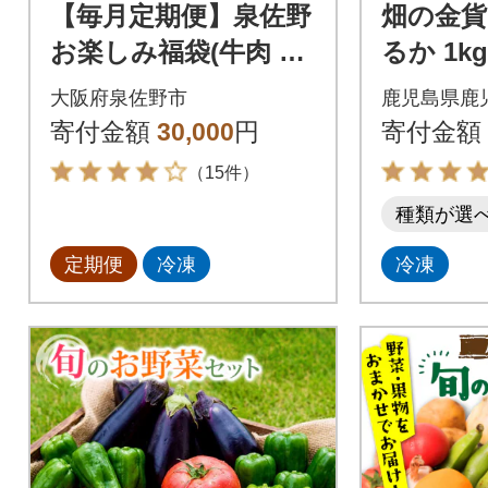
【毎月定期便】泉佐野
畑の金貨
お楽しみ福袋(牛肉 ス
るか 1kg
テーキ 海鮮 サーモン
01
大阪府泉佐野市
鹿児島県鹿
野菜)全3回
寄付金額
30,000
円
寄付金額
（15件）
種類が選
定期便
冷凍
冷凍