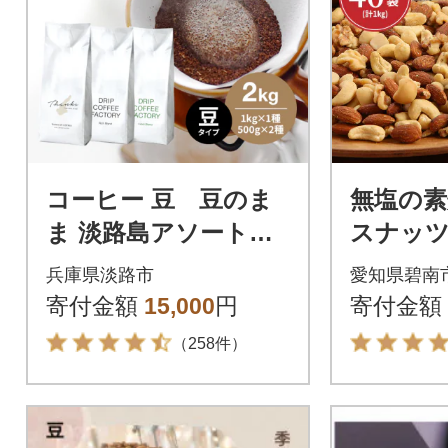
コーヒー 豆 豆のま
無塩の
ま 淡路島アソートセ
スナッツ
ット 3種 2kg(500g×計
(計1kg) 
兵庫県淡路市
愛知県碧南
4袋) at14503
寄付金額
15,000
円
寄付金額
（258件）