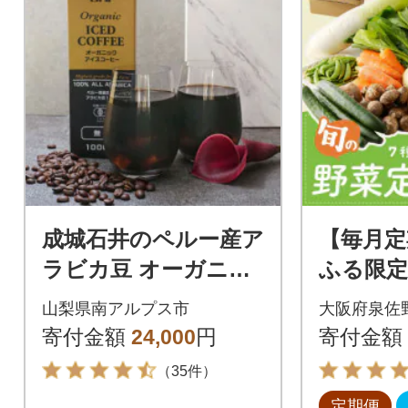
成城石井のペルー産ア
【毎月定
ラビカ豆 オーガニッ
ふる限定
クアイスコーヒー無
種類以上
山梨県南アルプス市
大阪府泉佐
糖 1000ml×12本
全2回
寄付金額
24,000
円
寄付金額
（35件）
定期便