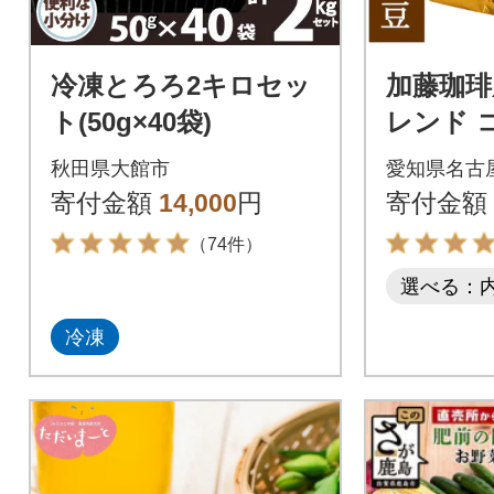
冷凍とろろ2キロセッ
加藤珈琲
ト(50g×40袋)
レンド 
まま 2kg
秋田県大館市
愛知県名古
寄付金額
14,000
円
寄付金額
（74件）
選べる：
冷凍