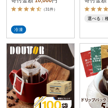
寄付金額
10,000
円
寄付金額
れんど
（31件）
選べる：
冷凍