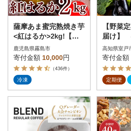
薩摩あま蜜完熟焼き芋
【野菜定
<紅はるか>2kg!【フ
届け】 
レッシュジャパン鹿
野菜詰め
鹿児島県霧島市
高知県室戸
児島】A-180
品 レシ
寄付金額
10,000
円
寄付金額
冬の野
（436件）
冷凍
定期便