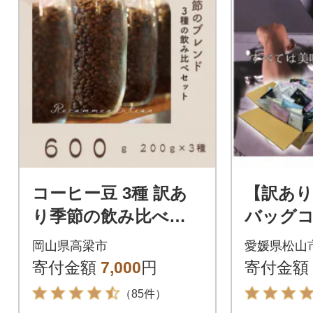
コーヒー豆 3種 訳あ
【訳あ
り季節の飲み比べセ
バッグ
ット 600g(200g×3袋)
合わせ5
岡山県高梁市
愛媛県松山
寄付金額
7,000
円
寄付金額
（85件）