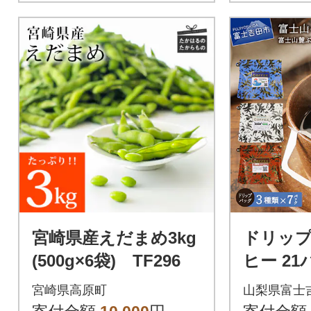
宮崎県産えだまめ3kg
ドリッ
(500g×6袋) TF296
ヒー 21
ック×3
宮崎県高原町
山梨県富士
琲セット