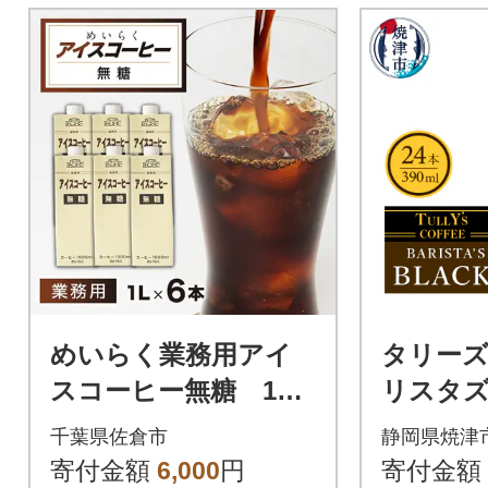
めいらく業務用アイ
タリーズ
スコーヒー無糖 1L×
リスタズ
6本
0ml(a11-
千葉県佐倉市
静岡県焼津
寄付金額
6,000
円
寄付金額