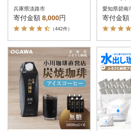
セット 6種 60袋
-151
兵庫県淡路市
愛知県碧南
飲み比べ ドリップ
寄付金額
8,000
円
寄付金額
バッグ at14609
（442件）