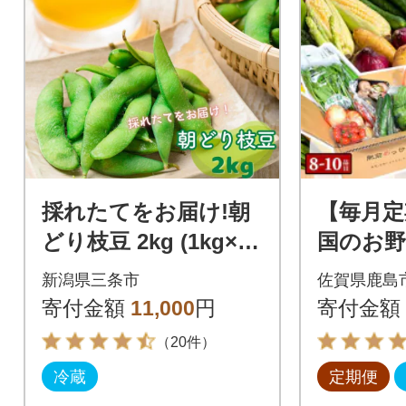
採れたてをお届け!朝
【毎月定
どり枝豆 2kg (1kg×2
国のお野
袋) 令和8年度 【010S
せセット
新潟県三条市
佐賀県鹿島
119】
回
寄付金額
11,000
円
寄付金額
（20件）
冷蔵
定期便