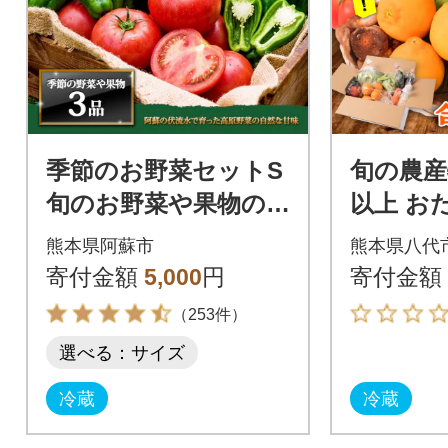
季節のお野菜セットS
旬の農産
旬のお野菜や果物の中
以上 お
から3品を厳選してお
ト_065-2
熊本県阿蘇市
熊本県八代
届け
寄付金額
5,000
円
寄付金額
（253件）
選べる：サイズ
冷蔵
冷蔵