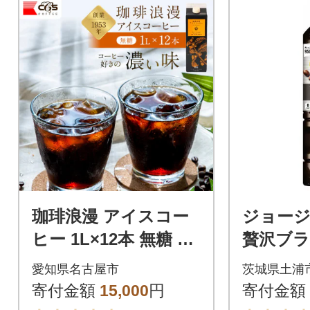
珈琲浪漫 アイスコー
ジョージ
ヒー 1L×12本 無糖 コ
贅沢ブラ
ーヒー 飲料 濃いコー
ml PET(
愛知県名古屋市
茨城県土浦
ヒー 愛知 名古屋 珈琲
寄付金額
15,000
円
寄付金額