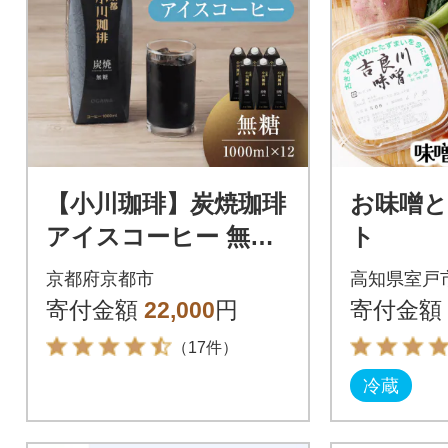
【小川珈琲】炭焼珈琲
お味噌と
アイスコーヒー 無糖
ト
1000ml 12本 |京都 珈
京都府京都市
高知県室戸
琲ブランド 有名店 人
寄付金額
22,000
円
寄付金額
気
（17件）
冷蔵