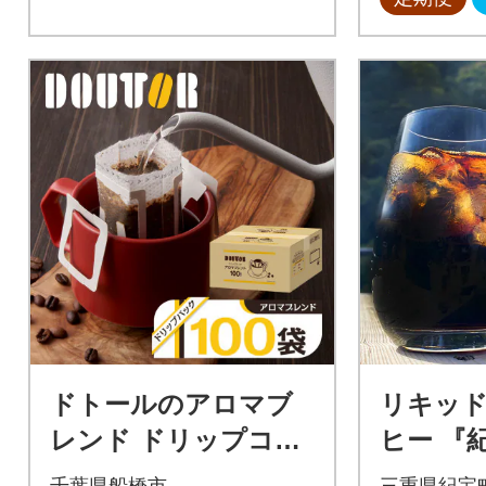
ドトールのアロマブ
リキッ
レンド ドリップコー
ヒー 『
ヒー 100袋 ドリップ
L×6本【k