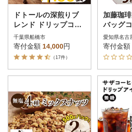
ドトールの深煎りブ
加藤珈琲
レンド ドリップコー
バッグコ
ヒー 100袋 ドリップ
味が楽し
千葉県船橋市
愛知県名古
バックコーヒー
00杯分
寄付金額
14,000
円
寄付金額
（17件）