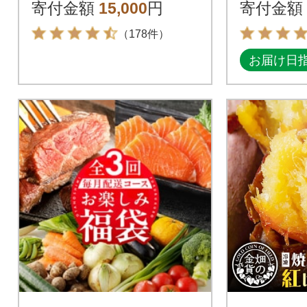
4袋) at14504
ト(合計1
寄付金額
15,000
円
寄付金額
（178件）
お届け日