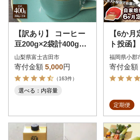
【訳あり】 コーヒー
【6か月
豆200g×2袋計400g自
ト投函】
家焙煎珈琲 スペシャ
ヒー豆 10
山梨県富士吉田市
福岡県小郡
ルティコーヒー 富士
種[No535
寄付金額
5,000
円
寄付金額
山の湧き水
（163件）
選べる：内容量
定期便