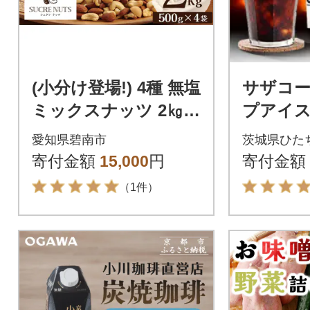
(小分け登場!) 4種 無塩
サザコー
ミックスナッツ 2㎏(5
プアイス
00g×4袋) H059-215
糖 6本セッ
愛知県碧南市
茨城県ひた
寄付金額
15,000
円
寄付金額
（1件）