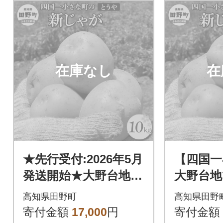
在庫なし
在
★先行受付:2026年5月
【四国一
発送開始★大野台地で
大野台地
採れた令和8年産新じ
和6年産
高知県田野町
高知県田野
ゃがいも『とうや』1
『とうや
寄付金額
17,000
円
寄付金額