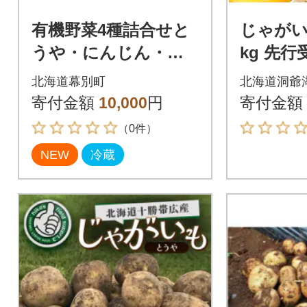
有機野菜4種詰合せと
じゃがい
うや・にんじん・玉
kg 先行
ねぎ・リーキ 各1kg
北海道 洞
北海道幕別町
北海道洞爺
《秋出荷先行予約》[5
9月下旬
寄付金額
10,000
円
寄付金額
3691413]
（0件）
NEW
冷蔵