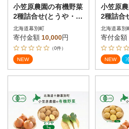
小笠原農園の有機野菜
小笠原農
2種詰合せ(とうや・玉
2種詰合
ねぎ)各3kg《秋出荷先
g・リーキ
北海道幕別町
北海道幕別
行予約》[53691401]
荷先行予約
寄付金額
10,000
円
寄付金額
2]
（0件）
NEW
NEW