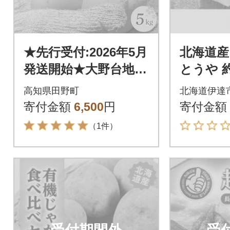
★先行受付:2026年5月
北海道産
発送開始★大野台地で
とうや 約
採れた令和8年産新じ
高知県田野町
北海道伊達
ゃがいも『とうや』5
寄付金額
6,500
円
寄付金額
kg訳あり品
（1件）