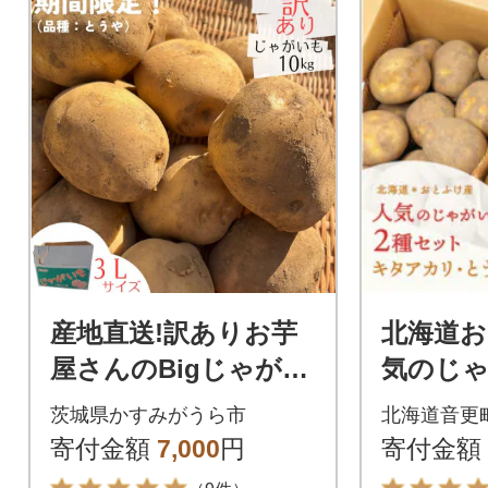
産地直送!訳ありお芋
北海道お
屋さんのBigじゃがい
気のじ
も(品種:とうや)10kg
とうや
茨城県かすみがうら市
北海道音更
カリ 2
寄付金額
7,000
円
寄付金額
kg 【