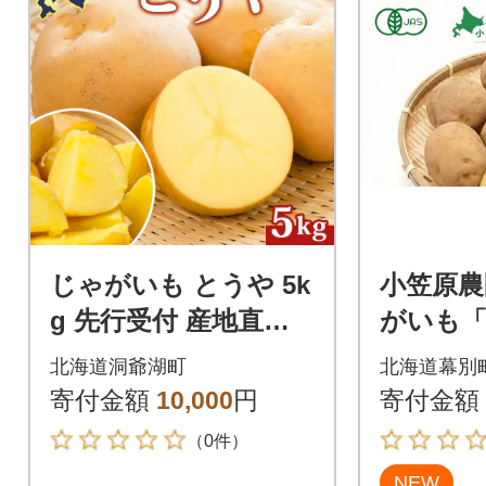
じゃがいも とうや 5k
小笠原農
g 先行受付 産地直送
がいも「
北海道 洞爺湖 2026年
g《秋出
北海道洞爺湖町
北海道幕別
9月下旬以降発送予定
[5369093
寄付金額
10,000
円
寄付金額
（0件）
NEW