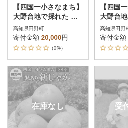
【四国一小さなまち】
【四国一
大野台地で採れた 令
大野台地
和6年産新じゃがいも
和6年産
高知県田野町
高知県田野
『とうや』 20kg 訳あ
『とうや』 15k
寄付金額
20,000
円
寄付金額
り品
り品
（0件）
在庫なし
受