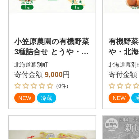
小笠原農園の有機野菜
有機野菜
3種詰合せ とうや・玉
や・北海
ねぎ・リーキ各1kg
ねぎ・リ
北海道幕別町
北海道幕別
《秋出荷先行予約》[5
《秋出荷
寄付金額
9,000
円
寄付金額
3691408]
3691410
（0件）
NEW
冷蔵
NEW