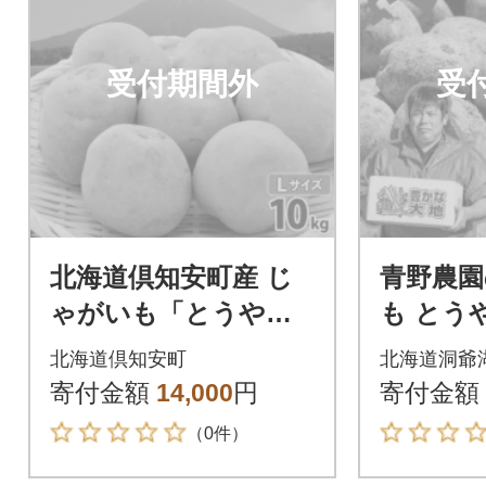
受付期間外
受
北海道倶知安町産 じ
青野農
ゃがいも「とうや」L
も とうや
サイズ 10kg 馬鈴薯
10kg 【
北海道倶知安町
北海道洞爺
産地直送
旬～12
寄付金額
14,000
円
寄付金額
お届け】
（0件）