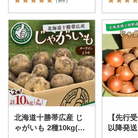
（9件）
北海道十勝帯広産 じ
【先行受
ゃがいも 2種10kg(メ
以降発送
ークイン とうや )
じゃが