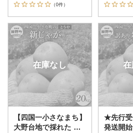
0kg
（0件）
在庫なし
在
【四国一小さなまち】
★先行受付
大野台地で採れた 令
発送開始