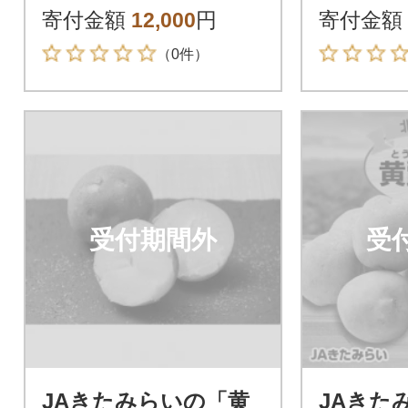
サイズ 約10kg
セット
寄付金額
12,000
円
寄付金額
（0件）
受付期間外
受
JAきたみらいの「黄
JAきた