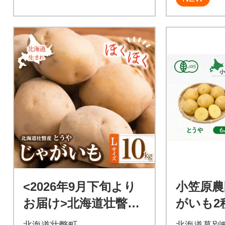
<2026年9月下旬より
小笠原農
お届け>北海道壮瞥町
がいも2
産じゃがいも(とうや)
海こがね
北海道壮瞥町
北海道幕別