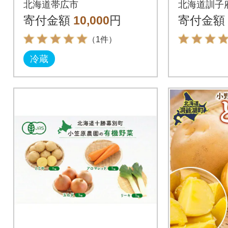
北海道帯広市
北海道訓子
や」5kg
寄付金額
10,000
円
寄付金額
ット
（1件）
冷蔵