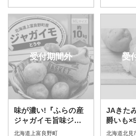
受付期間外
受
味が濃い!『ふらの産
JAきた
ジャガイモ旨味ジャ
爵いも×
ガイモ とうや』ML
爵(とうや
北海道上富良野町
北海道北見