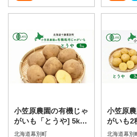
小笠原農園の有機じゃ
小笠原農
がいも「とうや] 5kg
がいも2
《秋出荷先行予約》[5
海こがね
北海道幕別町
北海道幕別