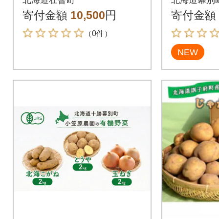
Lサイズ10kg SBTN00
荷先行予約
寄付金額
10,500
円
寄付金額
5
8]
（0件）
NEW