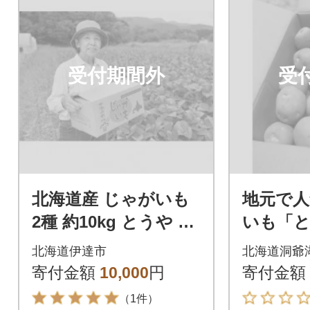
受付期間外
受
北海道産 じゃがいも
地元で
2種 約10kg とうや メ
いも「と
ークイン 北あかり
ット M
北海道伊達市
北海道洞爺
イズ
寄付金額
10,000
円
寄付金額
（1件）