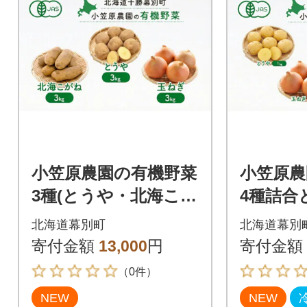
小笠原農園の有機野菜
小笠原農
3種(とうや・北海こが
4種詰合
ね・玉ねぎ)各3kg《秋
こがね
北海道幕別町
北海道幕別
出荷先行予約》[53690
ーキ《秋
寄付金額
13,000
円
寄付金額
949]
約》[5369
（0件）
NEW
NEW