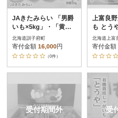
JAきたみらい 「男爵
上富良野
いも×5kg」・「黄爵
も とうや
(とうや)いも×5kg」
10kg
北海道訓子府町
北海道上富
セット
寄付金額
16,000
円
寄付金額
（0件）
受付期間外
受