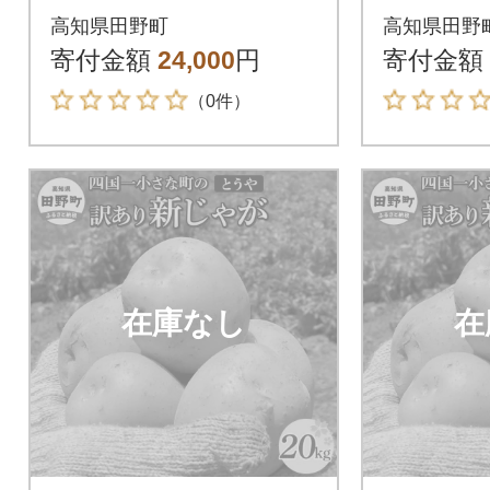
和6年産新じゃがいも
採れた令
高知県田野町
高知県田野
『とうや』 20kg
ゃがいも
寄付金額
24,000
円
寄付金額
0kg訳
（0件）
在庫なし
在