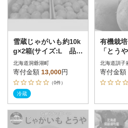
雪蔵じゃがいも約10k
有機栽
g×2箱(サイズ:L 品
「とうや」
種:とうや)
5kg
北海道洞爺湖町
北海道訓子
寄付金額
13,000
円
寄付金額
（0件）
冷蔵