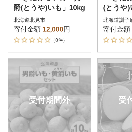
爵(とうや)いも」10kg
(とうや)
北海道北見市
北海道訓子
寄付金額
12,000
円
寄付金額
（0件）
受付期間外
受