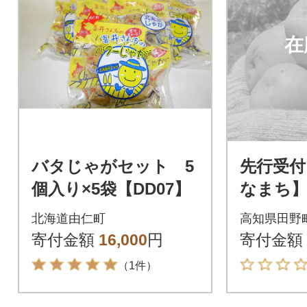
在
バタじゃがセット 5
先行受付
個入り×5袋【DD07】
なまち】
れた 令
北海道由仁町
高知県田野
ガイモ『
寄付金額
16,000
円
寄付金額
（1件）