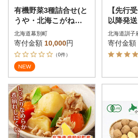
有機野菜3種詰合せ(と
【先行受
うや・北海こがね・
以降発送
玉ねぎ)各2kg《秋出荷
じゃが
北海道幕別町
北海道訓子
先行予約》[53691406]
や」10k
寄付金額
10,000
円
寄付金額
（0件）
NEW