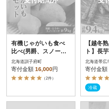
受付期間外
受
有機じゃがいも食べ
【越冬熟
比べ(男爵、スノーマ
ト】長
ーチ、とうや)セッ
も(とう
北海道訓子府町
北海道帯広
ト 合計9kg
ウ 計約9
寄付金額
16,000
円
寄付金額
十勝帯広
（2件）
冷蔵