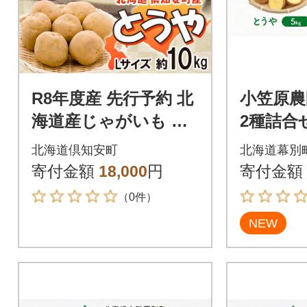
R8年度産 先行予約 北
小笠原農
海道産じゃがいも と
2種詰合
うや Lサイズ 約10kg
g・玉ねぎ
北海道倶知安町
北海道幕別
馬鈴薯 北海道倶知安
荷先行予約
寄付金額
18,000
円
寄付金額
町
0]
（0件）
NEW