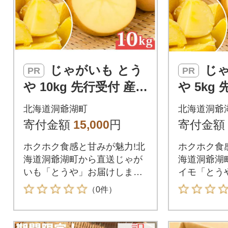
じゃがいも とう
じゃがいも とう
PR
PR
や 10kg 先行受付 産地
や 5kg
直送 北海道 洞爺湖 20
直送 北海
北海道洞爺湖町
北海道洞爺
26年9月下旬より順次
26年9
寄付金額
15,000
円
寄付金額
発送
予定
ホクホク食感と甘みが魅力!北
ホクホク食
海道洞爺湖町から直送じゃが
海道洞爺湖
いも「とうや」お届けしま
イモ「とう
す。
す。
（0件）