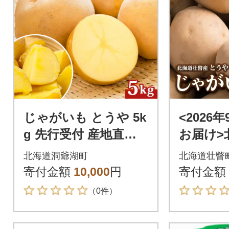
じゃがいも とうや 5k
<2026
g 先行受付 産地直送
お届け>
北海道 洞爺湖 2026年
産じゃが
北海道洞爺湖町
北海道壮瞥
9月下旬以降発送予定
Lサイズ10
寄付金額
10,000
円
寄付金額
5
（0件）