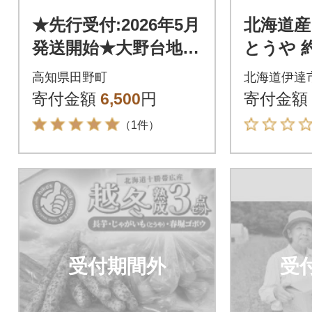
★先行受付:2026年5月
北海道産
発送開始★大野台地で
とうや 約
採れた令和8年産新じ
高知県田野町
北海道伊達
ゃがいも『とうや』5
寄付金額
6,500
円
寄付金額
kg訳あり品
（1件）
受付期間外
受