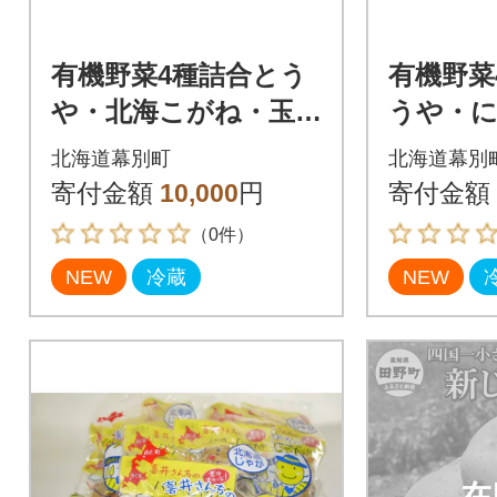
有機野菜4種詰合とう
有機野菜
や・北海こがね・玉
うや・
ねぎ・リーキ 各1kg
ねぎ・リ
北海道幕別町
北海道幕別
《秋出荷先行予約》[5
《秋出荷
寄付金額
10,000
円
寄付金額
3691410]
3691413
（0件）
NEW
冷蔵
NEW
在