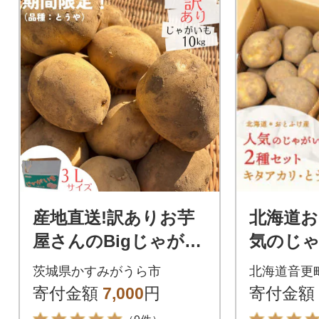
産地直送!訳ありお芋
北海道お
屋さんのBigじゃがい
気のじ
も(品種:とうや)10kg
とうや
茨城県かすみがうら市
北海道音更
カリ 2
寄付金額
7,000
円
寄付金額
kg 【