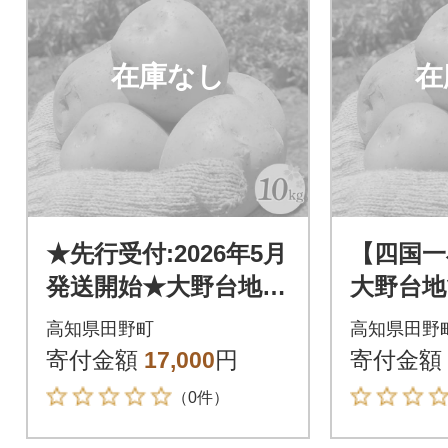
在庫なし
在
★先行受付:2026年5月
【四国一
発送開始★大野台地で
大野台地
採れた令和8年産新じ
和6年産
高知県田野町
高知県田野
ゃがいも『とうや』1
『とうや
寄付金額
17,000
円
寄付金額
0kg
（0件）