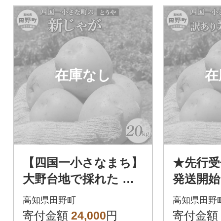
在庫なし
在
【四国一小さなまち】
★先行受付
大野台地で採れた 令
発送開始
和6年産新じゃがいも
採れた令
高知県田野町
高知県田野
『とうや』 20kg
ゃがいも
寄付金額
24,000
円
寄付金額