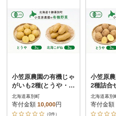
小笠原農園の有機じゃ
小笠原農
がいも2種(とうや・北
2種詰合
海こがね)各3kg《秋出
ねぎ)各
北海道幕別町
北海道幕別
荷先行予約》[5369140
行予約》[5
寄付金額
10,000
円
寄付金額
0]
（0件）