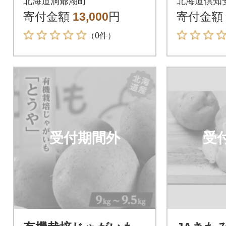
北海道洞爺湖町
北海道倶知
旬～12月中旬までの
産地直送
寄付金額
13,000
円
寄付金額
お届け】
（0件）
受付期間外
受