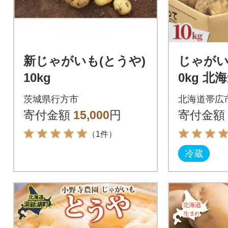
新じゃがいも(とうや)
じゃがい
10kg
0kg 
茨城県行方市
北海道帯広
寄付金額
15,000
円
寄付金額
（1件）
冷蔵