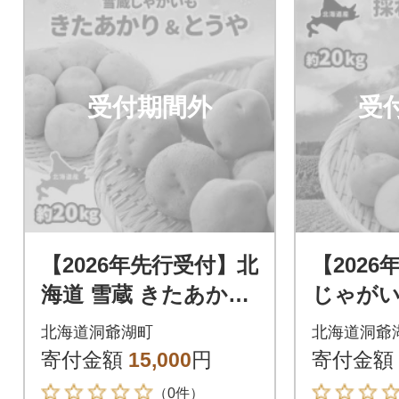
受付期間外
受
【2026年先行受付】北
【202
海道 雪蔵 きたあかり
じゃがい
&とうや 計約20kg 丸
～LM 約20kg 北海道
北海道洞爺湖町
北海道洞爺
田農園 洞爺湖町
洞爺湖町
寄付金額
15,000
円
寄付金額
（0件）