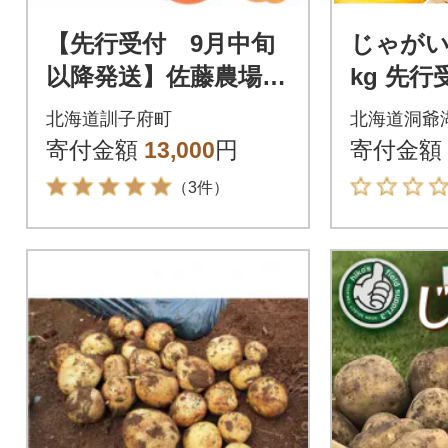
【先行受付 9月中旬
じゃがい
以降発送】佐藤農場の
kg 先行
じゃがいも「とう
北海道 洞
北海道訓子府町
北海道洞爺
や」5kgと玉葱10kgセ
9月下旬
寄付金額
13,000
円
寄付金額
ット
（3件）