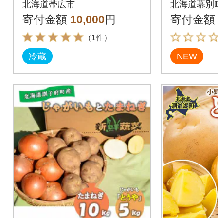
北海道帯広市
北海道幕別
[5369093
寄付金額
10,000
円
寄付金額
（1件）
冷蔵
NEW