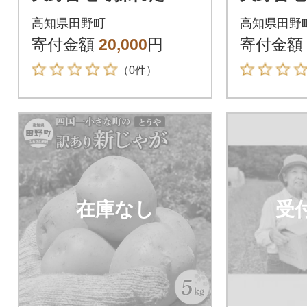
和6年産新じゃがいも
和6年産
高知県田野町
高知県田野
『とうや』 20kg 訳あ
『とうや』 15k
寄付金額
20,000
円
寄付金額
り品
り品
（0件）
在庫なし
受