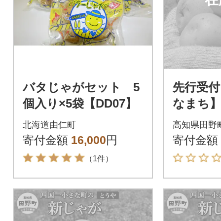
バタじゃがセット 5
先行受付
個入り×5袋【DD07】
なまち】
れた 令
北海道由仁町
高知県田野
ガイモ『
寄付金額
16,000
円
寄付金額
（1件）