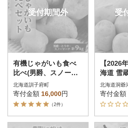
受付期間外
受
有機じゃがいも食べ
【202
比べ(男爵、スノーマ
海道 雪
ーチ、とうや)セッ
M 約20
北海道訓子府町
北海道洞爺
ト 合計9kg
丸田農園
寄付金額
16,000
円
寄付金額
（2件）