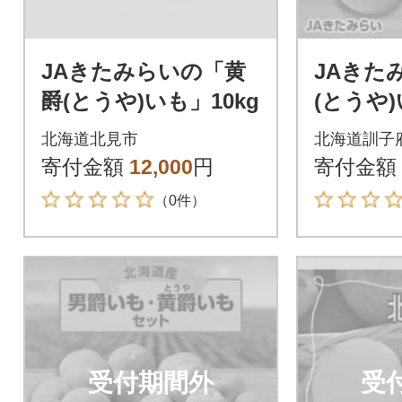
JAきたみらいの「黄
JAきた
爵(とうや)いも」10kg
(とうや)
北海道北見市
北海道訓子
寄付金額
12,000
円
寄付金額
（0件）
受付期間外
受