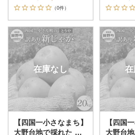
0kg訳
（0件）
在庫なし
在
【四国一小さなまち】
【四国一
大野台地で採れた 令
大野台地