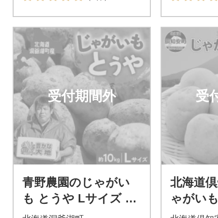
受付期間外
受
青野農園のじゃがい
北海道倶
も とうや Lサイズ 約
ゃがいも
10kg 【2024年10月初
サイズ 1