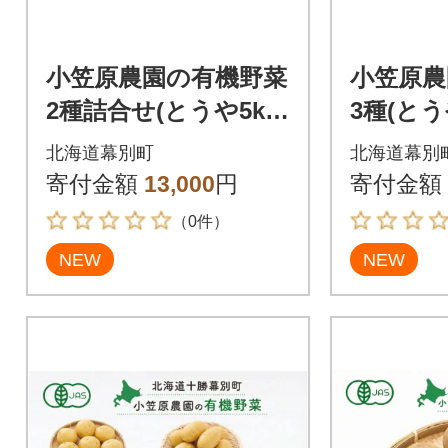
小笠原農園の有機野菜
小笠原農
2種詰合せ(とうや5k
3種(と
g・玉ねぎ4kg)《秋出
ね・玉ね
北海道幕別町
北海道幕別
荷先行予約》[5369094
出荷先行予
寄付金額
13,000
円
寄付金額
0]
949]
（0件）
NEW
NEW