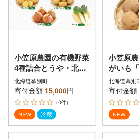
小笠原農園の有機野菜
小笠原農
4種詰合とうや・北海
がいも「と
こがね・玉ねぎ・リ
《秋出荷
北海道幕別町
北海道幕別
ーキ《秋出荷先行予
3691396
寄付金額
15,000
円
寄付金額
約》[53690960]
（0件）
NEW
冷蔵
NEW