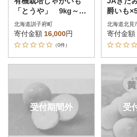
有機栽培じゃがいも
JAきた
「とうや」 9kg～9.
爵いも×
5kg
爵(とうや
北海道訓子府町
北海道北見
セット
寄付金額
16,000
円
寄付金額
（0件）
受付期間外
受