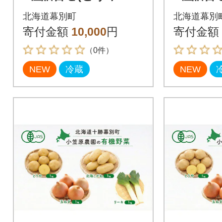
g・リーキ1kg)《秋出
ねぎ・リ
北海道幕別町
北海道幕別
荷先行予約》[5369140
《秋出荷
寄付金額
10,000
円
寄付金額
2]
3691408
（0件）
NEW
冷蔵
NEW