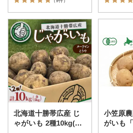
（9件）
北海道十勝帯広産 じ
小笠原農
ゃがいも 2種10kg(メ
がいも「
ークイン とうや )
g《秋出