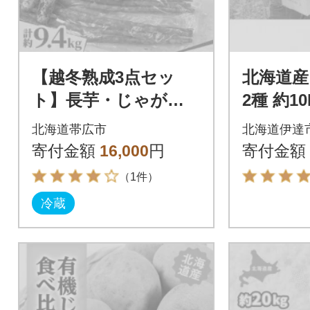
【越冬熟成3点セッ
北海道産
ト】長芋・じゃがい
2種 約1
も(とうや)・春堀ゴボ
ークイン
北海道帯広市
北海道伊達
ウ 計約9.4kg 北海道
寄付金額
16,000
円
寄付金額
十勝帯広産
（1件）
冷蔵