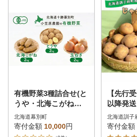
有機野菜3種詰合せ(と
【先行受
うや・北海こがね・
以降発送
玉ねぎ)各2kg《秋出荷
じゃが
北海道幕別町
北海道訓子
先行予約》[53691406]
や」10k
寄付金額
10,000
円
寄付金額