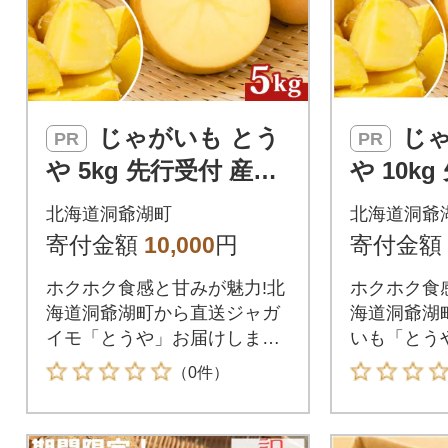
じゃがいも とう
じゃがいも とう
PR
PR
や 5kg 先行受付 産地
や 10k
直送 北海道 洞爺湖 20
直送 北海
北海道洞爺湖町
北海道洞爺
26年9月下旬以降発送
26年9
寄付金額
10,000
円
寄付金額
予定
発送
ホクホク食感と甘みが魅力!北
ホクホク食
海道洞爺湖町から直送ジャガ
海道洞爺湖
イモ「とうや」お届けしま
いも「とう
す。
す。
（0件）