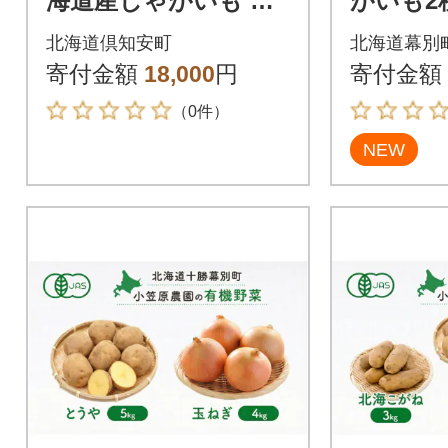
海道産じゃがいも と
がいも2
うや Lサイズ 約10kg
海こがね
北海道倶知安町
北海道幕別
馬鈴薯 北海道倶知安
荷先行予約
寄付金額
18,000
円
寄付金額
町
8]
（0件）
NEW