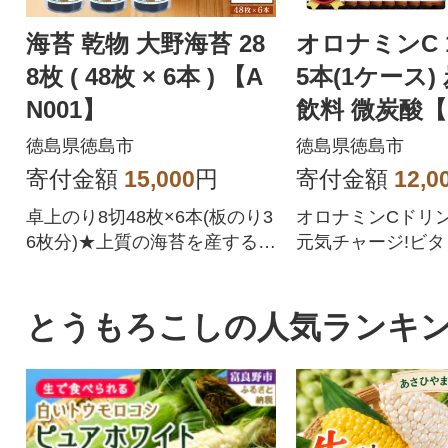
海苔 乾物 大野海苔 28
オロナミンC 120ml×2
8枚 ( 48枚 × 6本 ) 【A
5本(1ケース)
N001】
飲料 微炭酸【
徳島県徳島市
徳島県徳島市
寄付金額
15,000
円
寄付金額
12,0
卓上のり8切48枚×6本(板のり3
オロナミンCドリ
6枚分)★上質の海苔を産するこ
元気チャージ!ビタ
とで知られる有明海、その中
2、B6などのビタ
でも優良な浜の上級品だけを
黄色はビタミンB2
厳選いたしました。
で、着色料不使用
とうもろこしの人気ランキ
計。120mlの飲
から、子供から年
手軽に栄養補給で
栄養ドリンクです!