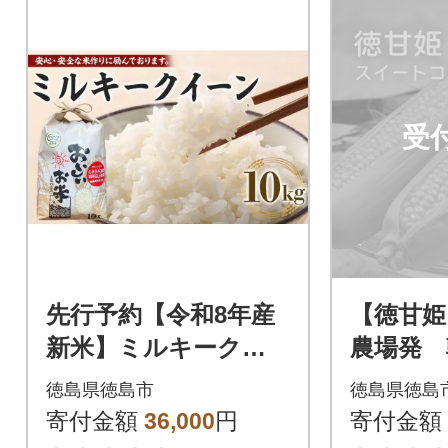
受
先行予約【令和8年産
【徳甘姫
新米】ミルキークイ
農場発 
ーン 10kg(農薬・化学
トコーン(
徳島県徳島市
徳島県徳島
肥料不使用)【BU01
T001】
寄付金額
36,000
円
寄付金額
1】