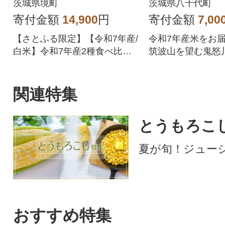
【令和7年産/白米】米
茨城県境町
茨城県八千代町
スピード
寄付金額
14,900
円
寄付金額
7,00
【さとふる限定】【令和7年産/
令和7年産米をお届
白米】令和7年産2種食べ比べ1
筑波山を望む鬼怒
0kgをお届けいたします!
沃な土壌で育った
のお米です。 5kg
けになっているの
関連特集
しやすく、使い勝
ンです。 ぜひ、
とうもろこ
米の風味豊かな味
しみください。
夏が旬！ジュー
おすすめ特集