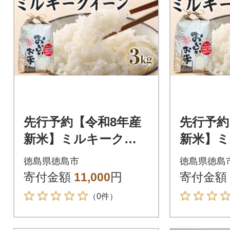
先行予約【令和8年産
先行予約
新米】ミルキークイ
新米】
ーン 3kg(農薬・化学
ーン 5k
徳島県徳島市
徳島県徳島
肥料不使用)【BU00
肥料不使用
寄付金額
11,000
円
寄付金額
9】
0】
（0件）