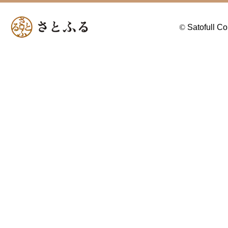
©
Satofull Co.