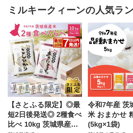
ミルキークィーンの人気ラ
【さとふる限定】◎最
令和7年産 茨
短2日後発送◎ 2種食べ
米 おまかせ 精
比べ 10kg 茨城県産
(5kg×1袋)