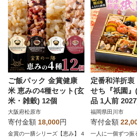
ご飯パック 金賞健康
定番和洋折衷
米 恵みの4種セット(玄
せち『祇園』(6
米・雑穀) 12個
品 1人前 202
大阪府松原市
福岡県田川市
寄付金額
18,000
円
寄付金額
22,0
金賞の一膳シリーズ【恵み】 4
一人に一個ずつ振