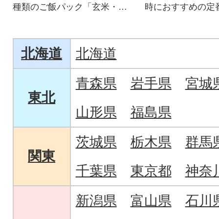
種類のご飯パック「玄米・黒
時におすすめの定
米、金のいぶき、キラリモ
一段重おせち
チ、十六雑穀米」
北海道
北海道
青森県
岩手県
宮城
東北
山形県
福島県
茨城県
栃木県
群馬
関東
千葉県
東京都
神奈
新潟県
富山県
石川