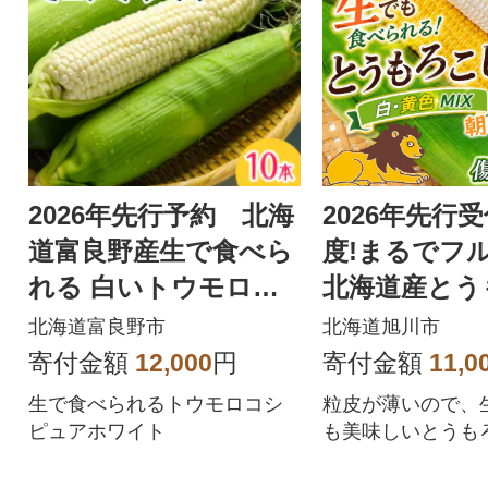
2026年先行予約 北海
2026年先行
道富良野産生で食べら
度!まるでフ
れる 白いトウモロコ
北海道産とう
シ ピュアホワイト10
食べ比べ10本(
北海道富良野市
北海道旭川市
本入り
02157
寄付金額
12,000
円
寄付金額
11,0
生で食べられるトウモロコシ
粒皮が薄いので、
ピュアホワイト
も美味しいとうも
と黄色のミックス