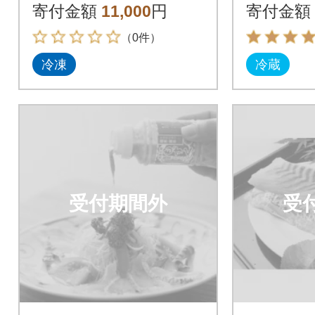
ト2種300g
鯛バイ約1
寄付金額
11,000
円
寄付金額
（0件）
冷凍
冷蔵
受付期間外
受