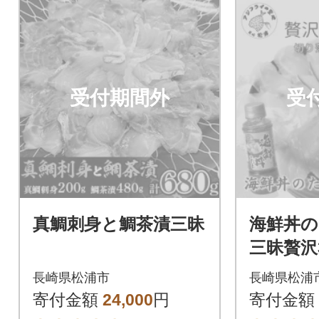
受付期間外
受
真鯛刺身と鯛茶漬三昧
海鮮丼の
三昧贅沢
ト 10
長崎県松浦市
長崎県松浦
寄付金額
24,000
円
寄付金額