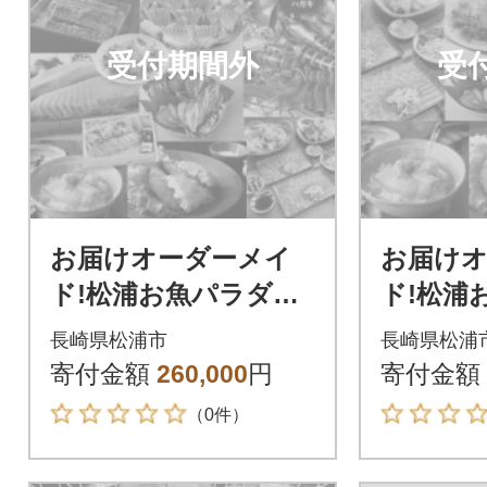
受付期間外
受
お届けオーダーメイ
お届け
ド!松浦お魚パラダイ
ド!松浦
スDX(10種のお魚用)
ス(7種の
長崎県松浦市
長崎県松浦
寄付金額
260,000
円
寄付金額
（0件）