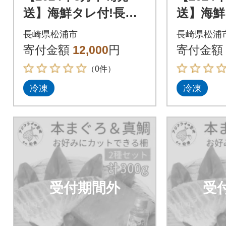
送】海鮮タレ付!長崎
送】海鮮
県産本まぐろ&真鯛
県産本
長崎県松浦市
長崎県松浦
柵セット2種300g
柵セット2
寄付金額
12,000
円
寄付金額
（0件）
冷凍
冷凍
受付期間外
受