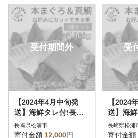
受付期間外
受
【2024年4月中旬発
【2024
送】海鮮タレ付!長崎
送】海鮮
県産本まぐろ&真鯛
県産本
長崎県松浦市
長崎県松浦
柵セット2種300g
柵セット2
寄付金額
12,000
円
寄付金額