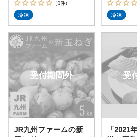
（0件）
冷凍
冷凍
受付期間外
受
JR九州ファームの新
「2021