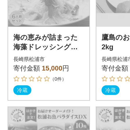
海の恵みが詰まった
鷹島のお
海藻ドレッシングと
2kg
鯛のカルパッチョセ
長崎県松浦市
長崎県松浦
ット6人前
寄付金額
15,000
円
寄付金額
（0件）
冷蔵
冷蔵