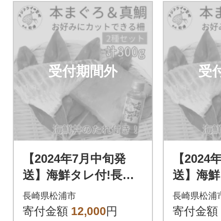
受付期間外
受
【2024年7月中旬発
【2024
送】海鮮タレ付!長崎
送】海鮮
県産本まぐろ&真鯛
県産本
長崎県松浦市
長崎県松浦
柵セット2種300g
柵セット2
寄付金額
12,000
円
寄付金額