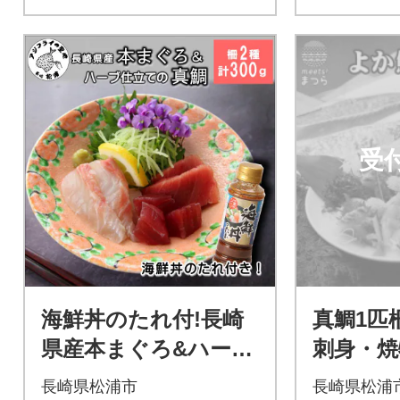
受
海鮮丼のたれ付!長崎
真鯛1匹
県産本まぐろ&ハーブ
刺身・焼
仕立ての真鯛 柵セッ
いやすさ
長崎県松浦市
長崎県松浦