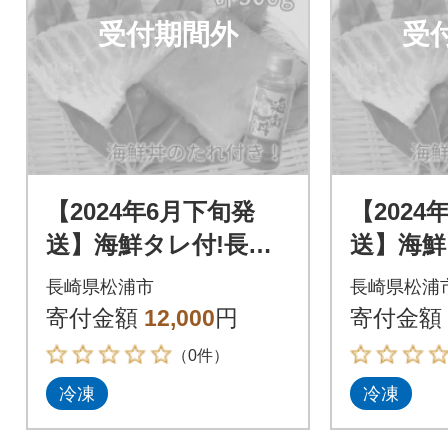
受付期間外
受
【2024年6月下旬発
【2024
送】海鮮タレ付!長崎
送】海鮮
県産本まぐろ&真鯛
県産本
長崎県松浦市
長崎県松浦
柵セット2種300g
柵セット2
寄付金額
12,000
円
寄付金額
（0件）
冷凍
冷凍