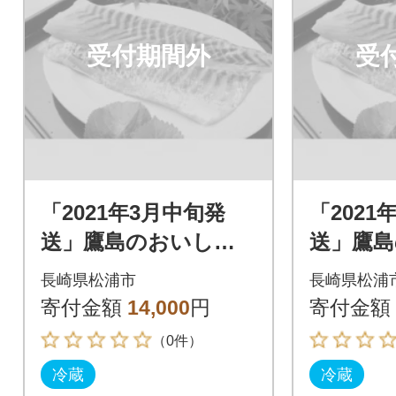
受付期間外
受
「2021年3月中旬発
「2021
送」鷹島のおいしか
送」鷹
タイ(約1.2kg)
タイ(約1.
長崎県松浦市
長崎県松浦
寄付金額
14,000
円
寄付金額
（0件）
冷蔵
冷蔵