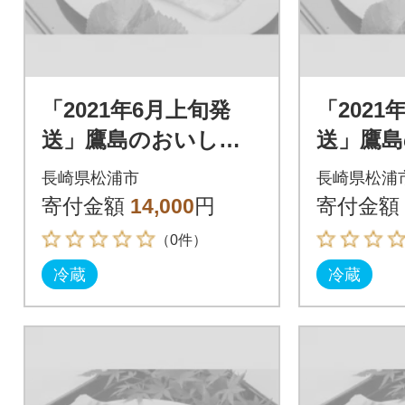
「2021年6月上旬発
「2021
送」鷹島のおいしか
送」鷹
タイ(約1.2kg)
タイ(約1.
長崎県松浦市
長崎県松浦
寄付金額
14,000
円
寄付金額
（0件）
冷蔵
冷蔵