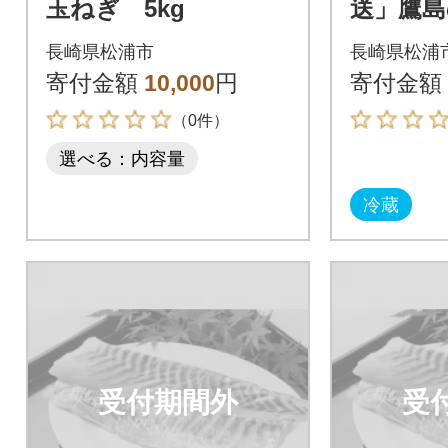
玉ねぎ 5kg
送」鷹
タイ(約1.
長崎県松浦市
長崎県松浦
寄付金額
10,000
円
寄付金額
（0件）
選べる：内容量
冷蔵
受付期間外
受