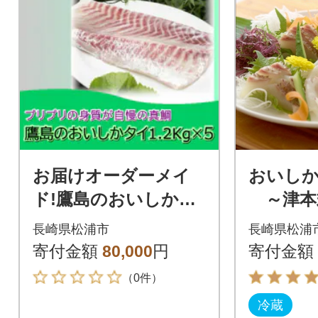
お届けオーダーメイ
おいしかタ
ド!鷹島のおいしか鯛
～津本
1.2kg×5
立て～
長崎県松浦市
長崎県松浦
寄付金額
80,000
円
寄付金額
（0件）
冷蔵