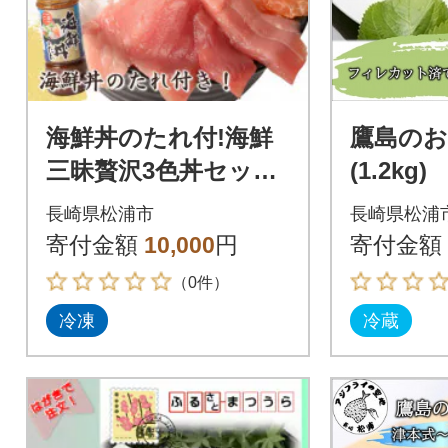
海鮮丼のたれ付!海鮮
鷹島の
三昧贅沢3色丼セット
(1.2kg)
100g×3パック
長崎県松浦市
長崎県松浦
寄付金額
10,000
円
寄付金額
（0件）
冷凍
冷蔵