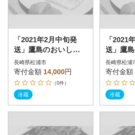
「2021年2月中旬発
「2021
送」鷹島のおいしか
送」鷹
タイ(約1.2kg)
タイ(約1.
長崎県松浦市
長崎県松浦
寄付金額
14,000
円
寄付金額
（0件）
冷蔵
冷蔵