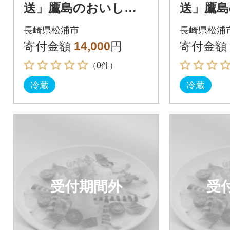
送」鷹島のおいしか
送」鷹
タイ1.2kg
タイ1.2k
長崎県松浦市
長崎県松浦
寄付金額
14,000
円
寄付金額
（0件）
冷蔵
冷蔵
受付期間外
受