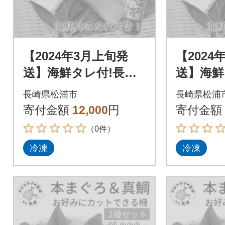
【2024年3月上旬発
【2024
送】海鮮タレ付!長崎
送】海鮮
県産本まぐろ&真鯛
県産本
長崎県松浦市
長崎県松浦
柵セット2種300g
柵セット2
寄付金額
12,000
円
寄付金額
（0件）
冷凍
冷凍