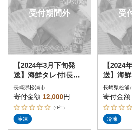
受付期間外
受
【2024年3月下旬発
【2024
送】海鮮タレ付!長崎
送】海鮮
県産本まぐろ&真鯛
県産本
長崎県松浦市
長崎県松浦
柵セット2種300g
柵セット2
寄付金額
12,000
円
寄付金額
（0件）
冷凍
冷凍