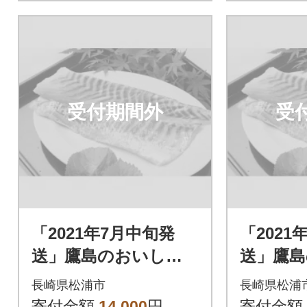
受付期間外
受
「2021年7月中旬発
「2021
送」鷹島のおいしか
送」鷹
タイ(約1.2kg)
タイ(約1.
長崎県松浦市
長崎県松浦
寄付金額
14,000
円
寄付金額