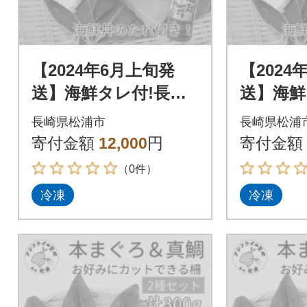
【2024年6月上旬発
【2024
送】海鮮タレ付!長崎
送】海鮮
県産本まぐろ&真鯛
県産本
長崎県松浦市
長崎県松浦
柵セット2種300g
柵セット2
寄付金額
12,000
円
寄付金額
（0件）
冷凍
冷凍