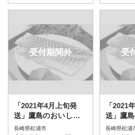
受付期間外
受
「2021年4月上旬発
「2021
送」鷹島のおいしか
送」鷹
タイ(約1.2kg)
タイ(約1.
長崎県松浦市
長崎県松浦