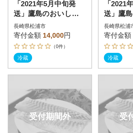
「2021年5月中旬発
「2021
送」鷹島のおいしか
送」鷹
タイ(約1.2kg)
タイ(約1.
長崎県松浦市
長崎県松浦
寄付金額
14,000
円
寄付金額
（0件）
冷蔵
冷蔵
受付期間外
受