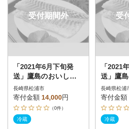
受付期間外
受
「2021年6月下旬発
「2021
送」鷹島のおいしか
送」鷹
タイ(約1.2kg)
タイ(約1.
長崎県松浦市
長崎県松浦
寄付金額
14,000
円
寄付金額
（0件）
冷蔵
冷蔵