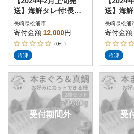
【2024年2月上旬発
【2024
送】海鮮タレ付!長崎
送】海鮮
県産本まぐろ&真鯛
県産本
長崎県松浦市
長崎県松浦
柵セット2種300g
柵セット2
寄付金額
12,000
円
寄付金額
（0件）
冷凍
冷凍
受付期間外
受