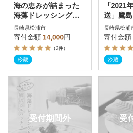
海の恵みが詰まった
「2021
海藻ドレッシングと
送」鷹
鯛のカルパッチョセ
タイ(約1.
長崎県松浦市
長崎県松浦
ット6人前
寄付金額
14,000
円
寄付金額
（2件）
冷蔵
冷蔵
受付期間外
受