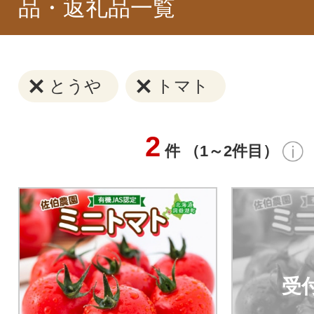
品・返礼品一覧
とうや
トマト
2
件 （1～2件目）
受