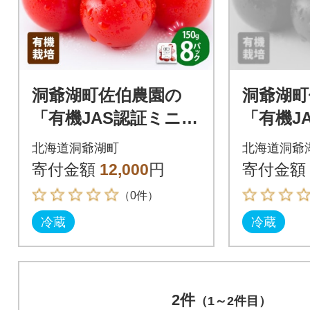
洞爺湖町佐伯農園の
洞爺湖町
「有機JAS認証ミニト
「有機J
マト 150g×8P」【202
マト 150
北海道洞爺湖町
北海道洞爺
6年7月中旬より発送】
5年7月
寄付金額
12,000
円
寄付金額
（0件）
冷蔵
冷蔵
2件
（1～2件目）