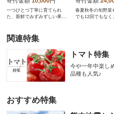
寄付金額
10,000
円
寄付金額
24,0
一つひとつ丁寧に育てられ
春夏秋冬の旬野菜セ
た、新鮮でみずみずしい果肉
でも12回でもなく
のトマトをお届けします。
わせた年4回の野菜
時期によって、旬
マト)、なす、さつ
関連特集
いも)、大根、じ
参(ニンジン)、キ
トマト特集
などを野菜詰め合
ュース・野菜スー
今や一年中楽し
中心の生活に、ア
品種も人気♪
キャンプなどのBB
ュー)にもご活用
す。
おすすめ特集