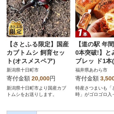
【さとふる限定】国産
【道の駅 年間
カブトムシ 飼育セッ
0本突破!】
ト(オスメスペア)
ブレッ ド1本(
1本)
新潟県十日町市
福井県あわら市
寄付金額
20,000
円
寄付金額
3,50
新潟県十日町市より国産カブ
特産さつまいも「
トムシをお送りします。
時」がゴロゴロ入
まいもの甘味が美
ふわの食パンです!