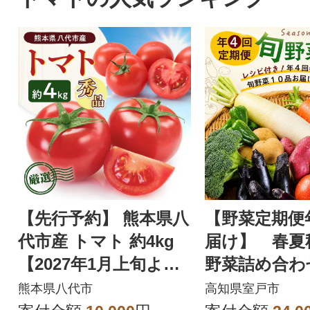
【先行予約】 熊本県八
【野菜定期便
代市産 トマト 約4kg
届け】 春夏
【2027年1月上旬より
野菜詰め合わ
順次発送】_229-6721
レシピ付き春
熊本県八代市
高知県室戸市
野菜セット