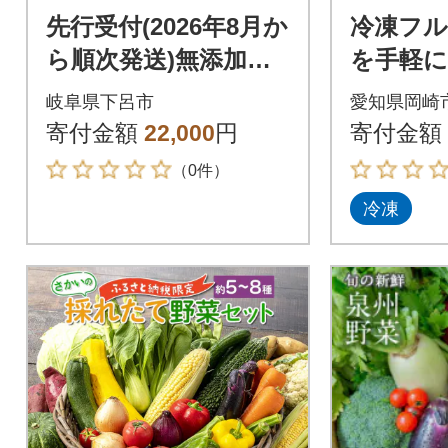
先行受付(2026年8月か
冷凍フル
ら順次発送)無添加ト
を手軽に
マトジュース(1L×6本
ーツと野
岐阜県下呂市
愛知県岡崎
入り)【113-3】
0種セッ
寄付金額
22,000
円
寄付金額
（0件）
冷凍