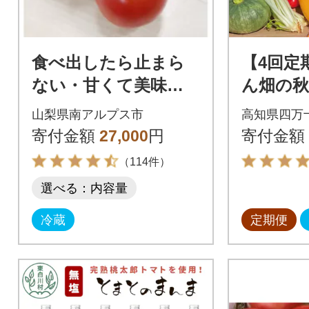
食べ出したら止まら
【4回定
ない・甘くて美味し
ん畑の秋
いフルーツトマト
ト約5種類
山梨県南アルプス市
高知県四万
「トマ糖-太陽のめぐ
R9.2月
寄付金額
27,000
円
寄付金額
み」フルティカ 3kg
（114件）
選べる：内容量
冷蔵
定期便