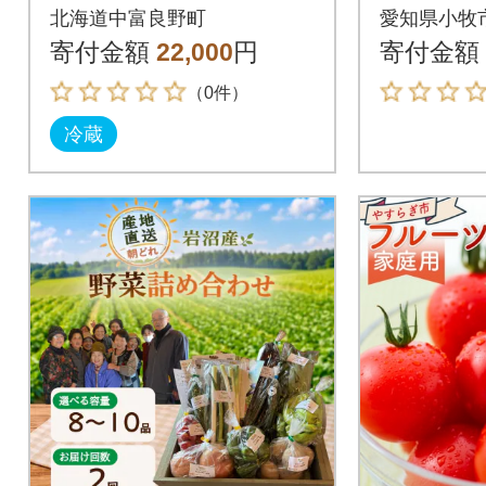
坂農園ミニトマト
園で採れ
北海道中富良野町
愛知県小牧
ほれまる 2kg
詰め合わせ 
寄付金額
22,000
円
寄付金額
（0件）
冷蔵