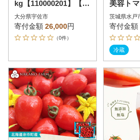
kg【110000201】【ひ
美容トマト
ろしま農園】
大分県宇佐市
茨城県水戸
寄付金額
26,000
円
寄付金額
（0件）
冷蔵