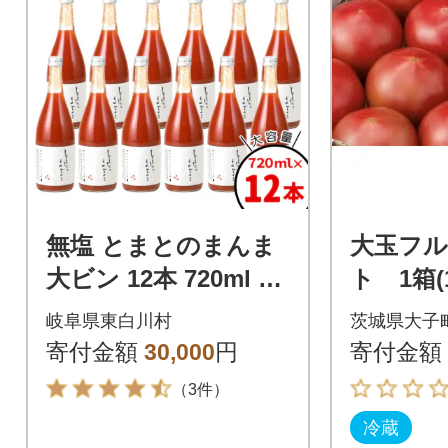
無塩 とまとのまんま
大玉フ
大ビン 12本 720ml ト
ト 1箱(
マトジュース
kg)(茨
岐阜県東白川村
茨城県大子
つくばみ
寄付金額
30,000
円
寄付金額
（3件）
冷蔵