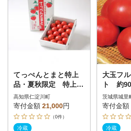
てっぺんとまと特上
大玉フ
品・夏秋限定 特上
ト 約900
品 1kg/1箱
(茨城県
高知県仁淀川町
茨城県城里
くばみら
寄付金額
21,000
円
寄付金額
（0件）
冷蔵
冷蔵