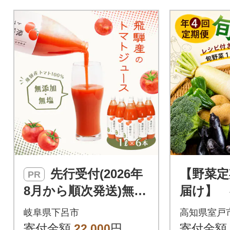
ツ、白菜などを野菜詰め合わ
せ!野菜ジュース・野菜スープ
など野菜中心の生活に、アウ
トドア、キャンプなどのBBQ
(バーベキュー)にもご活用い
ただけます。
先行受付(2026年
【野菜定
PR
8月から順次発送)無添
届け】 
加トマトジュース(1L
野菜詰め
岐阜県下呂市
高知県室戸
×6本入り)【113-3】
品 レシ
寄付金額
22,000
円
寄付金額