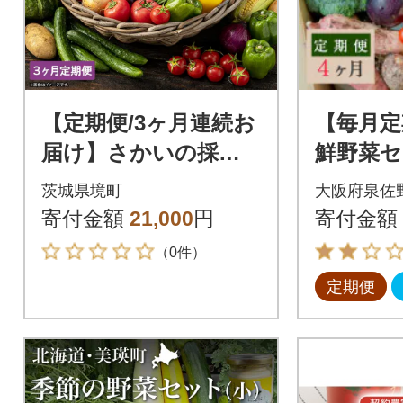
【定期便/3ヶ月連続お
【毎月定
届け】さかいの採れ
鮮野菜セ
たて 野菜セット(5～8
ピクルス
茨城県境町
大阪府泉佐
種) 道の駅さかい 産地
回
寄付金額
21,000
円
寄付金額
直送 新鮮
（0件）
定期便