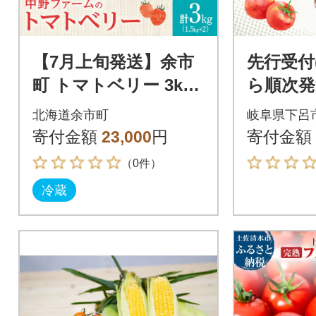
【7月上旬発送】余市
先行受付(
町 トマトベリー 3kg
ら順次発
ハート型フルーツミ
レス】
北海道余市町
岐阜県下呂
ニトマト_Y026-0015
ス(1L×6
寄付金額
23,000
円
寄付金額
11】
（0件）
冷蔵