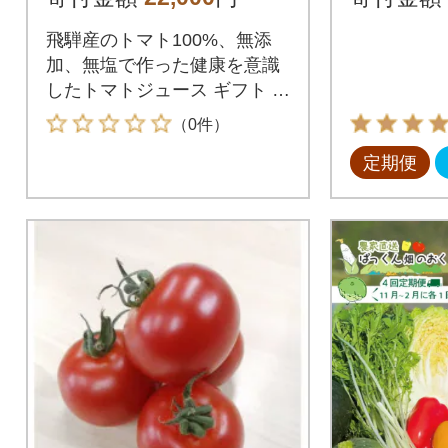
冬の野
飛騨産のトマト100%、無添
加、無塩で作った健康を意識
したトマトジュース ギフト 贈
答
（0件）
定期便