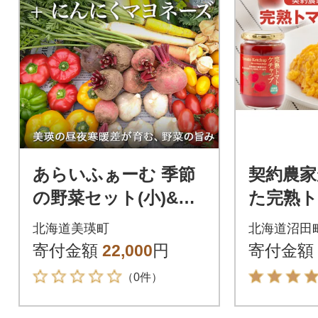
あらいふぁーむ 季節
契約農家
の野菜セット(小)&に
た完熟
んにくマヨネーズ
ップ(320
北海道美瑛町
北海道沼田
068
寄付金額
22,000
円
寄付金額
（0件）