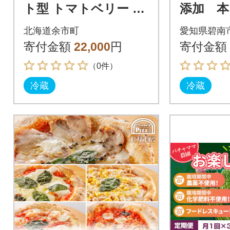
ト型 トマトベリー 4k
添加 本
g 樹上完熟 果肉たっ
マトジ
北海道余市町
愛知県碧南
ぷりジューシー_Y124
ャル 720
寄付金額
22,000
円
寄付金額
-0025
4-200
（0件）
冷蔵
冷蔵