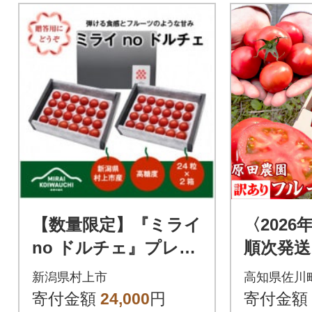
【数量限定】『ミライ
〈2026
no ドルチェ』プレミ
順次発送
アム 新潟県村上産ミ
便】 訳
新潟県村上市
高知県佐川
ニトマト(化粧箱入り)
トマト 原
寄付金額
24,000
円
寄付金額