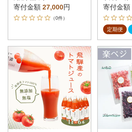
原田農園 約800g 小箱
栽培)季
寄付金額
27,000
円
寄付金額
ト全3回
（0件）
定期便