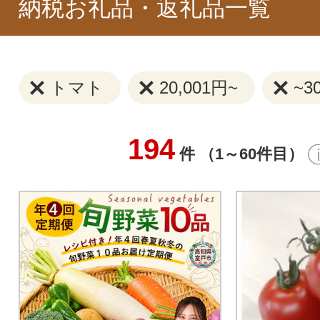
納税お礼品・返礼品一覧
トマト
20,001円~
~3
194
件 （1～60件目）