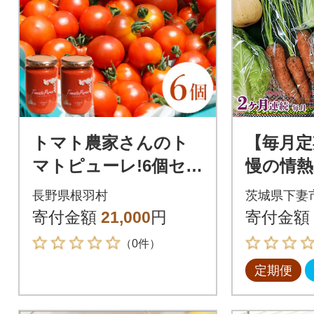
トマト農家さんのト
【毎月定
マトピューレ!6個セッ
慢の情熱
ト 保存料・食塩・化
1品(種
長野県根羽村
茨城県下妻
学調味料不使用!
回
寄付金額
21,000
円
寄付金額
（0件）
定期便