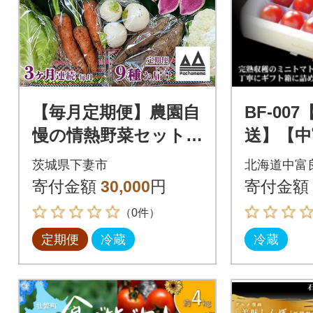
【毎月定期便】農園自
BF-007
慢の情熱野菜セット9
送】【中
品(種類おまかせ)全3
選ミニ
茨城県下妻市
北海道中富
回
るBOX
寄付金額
30,000
円
寄付金額
（0件）
定期便
冷蔵
冷蔵