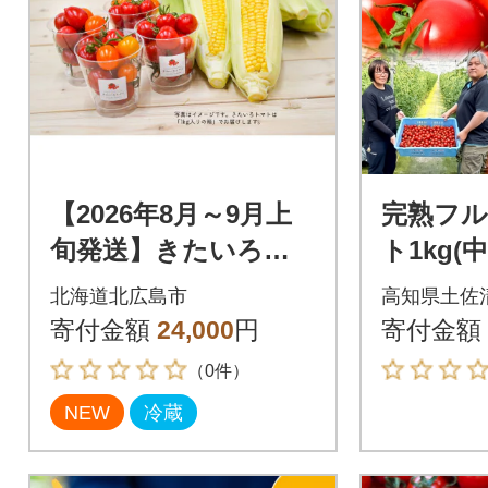
【2026年8月～9月上
完熟フ
旬発送】きたいろト
ト1kg(
マト(1.4kg)&朝もぎト
定期便 10
北海道北広島市
高知県土佐
ウキビ(14本)のセット
にお届け【
寄付金額
24,000
円
寄付金額
（0件）
NEW
冷蔵