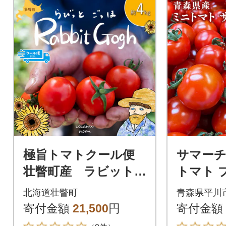
極旨トマトクール便
サマーチカ
壮瞥町産 ラビット
トマト 
ゴッホ4kg 中玉トマ
皮 フル
北海道壮瞥町
青森県平川
ト SBTAJ005
野菜【hi-
寄付金額
21,500
円
寄付金額