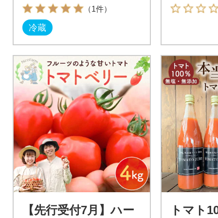
B4121
g
（1件）
冷蔵
【先行受付7月】ハー
トマト1