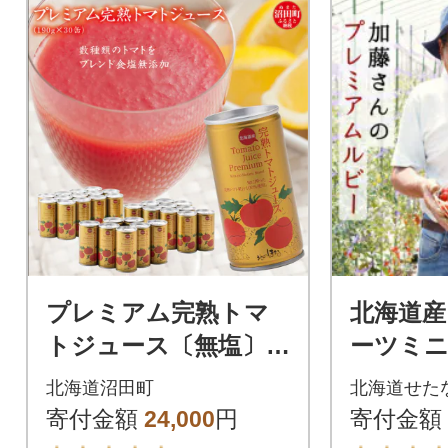
プレミアム完熟トマ
北海道産
トジュース〔無塩〕1
ーツミニ
90g×30缶 数種類のト
さんの
北海道沼田町
北海道せた
マトをブレンド n-007
ビー 6kg
寄付金額
24,000
円
寄付金額
9