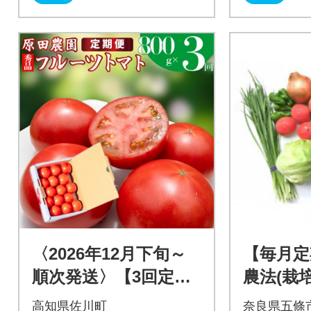
〈2026年12月下旬～
【毎月定
順次発送〉【3回定期
農法(栽
便】フルーツトマト
農薬・化
高知県佐川町
奈良県五條