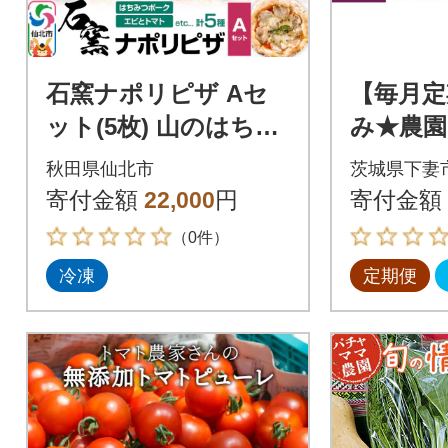
石窯ナポリピザ Aセ
【毎月定
ット(5枚) 山のはちみ
み★農園
つ屋|02_bsk-130101
菜セット
秋田県仙北市
茨城県下妻
ロス対策
寄付金額
22,000
円
寄付金額
格外全3
（0件）
冷凍
定期便