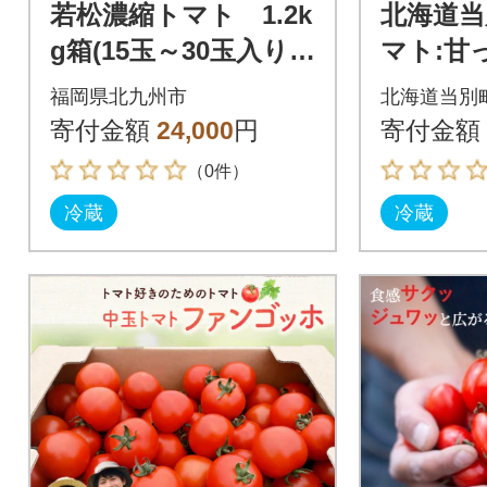
若松濃縮トマト 1.2k
北海道当
g箱(15玉～30玉入り)2
マト:甘っ
箱 計約2.4kg
b36-005
福岡県北九州市
北海道当別
寄付金額
24,000
円
寄付金額
（0件）
冷蔵
冷蔵