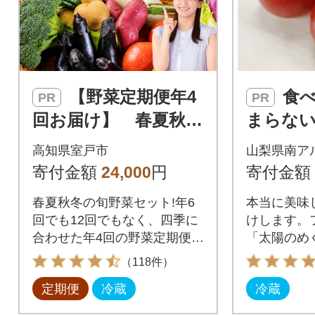
【野菜定期便年4
食べ出したら止
PR
PR
回お届け】 春夏秋冬
まらな
のお野菜詰め合わせ1
味しい
高知県室戸市
山梨県南ア
0品 レシピ付き春夏
ト「トマ
寄付金額
24,000
円
寄付金額
秋冬の野菜セット
ぐみ」フ
春夏秋冬の旬野菜セット!年6
本当に美味
g
回でも12回でもなく、四季に
けします。
合わせた年4回の野菜定期便で
「太陽のめ
す!時期によって、旬のとまと
高栄養素が
（118件）
(トマト)、なす、さつま芋(さ
定期便
冷蔵
冷蔵
つまいも)、大根、じゃがい
も、人参(ニンジン)、キャベ