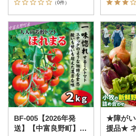
（0件）
BF-005【2026年発
★障がい
送】【中富良野町】寺
援品★ 