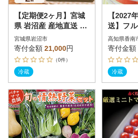
【定期便2ヶ月】宮城
【2027
県 岩沼産 産地直送 朝
送】フル
どれ 新鮮野菜 8～10
kg 家庭
宮城県岩沼市
高知県香南
種類 詰め合わせセッ
トマト yr
寄付金額
21,000
円
寄付金額
ト
（0件）
冷蔵
冷蔵