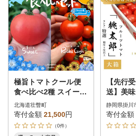
極旨トマトクール便
【先行受
食べ比べ2種 スイート
送】美味
&ラビットゴッホ 4kg
場 トマ
北海道壮瞥町
静岡県掛川
SBTAJ030
大箱 28
寄付金額
21,500
円
寄付金額
選 糖度
（0件）