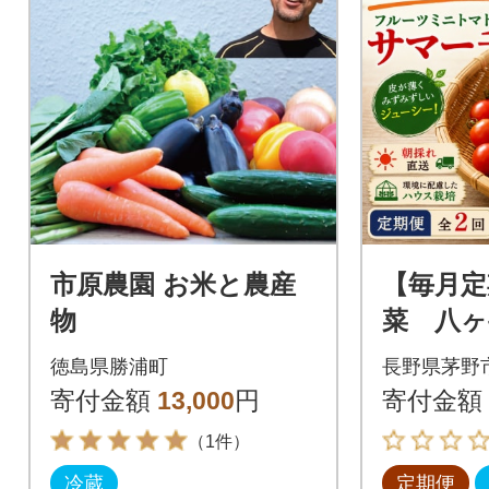
市原農園 お米と農産
【毎月定
物
菜 八ヶ
のフル
徳島県勝浦町
長野県茅野
ト 約2k
寄付金額
13,000
円
寄付金額
（1件）
冷蔵
定期便