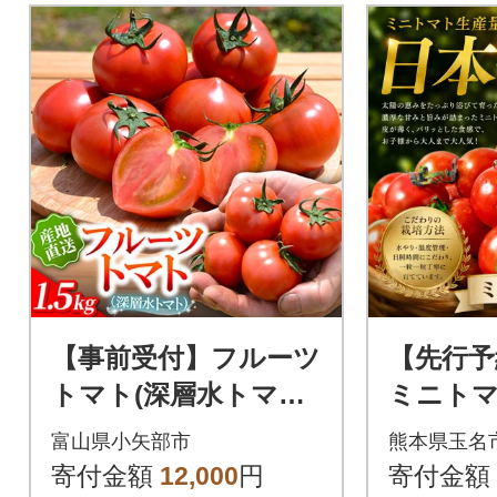
【事前受付】フルーツ
【先行予
トマト(深層水トマト)
ミニトマト
1.5キロ【濃厚な甘み
名市)
富山県小矢部市
熊本県玉名
と旨み】
寄付金額
12,000
円
寄付金額