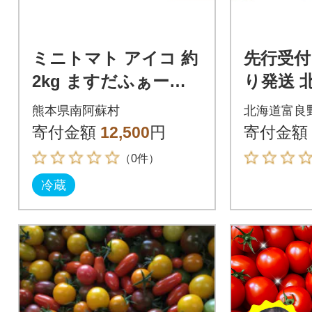
ミニトマト アイコ 約
先行受付 
2kg ますだふぁーむ
り発送 
《7月上旬-11月末頃出
市産 完
熊本県南阿蘇村
北海道富良
荷》
ルビー&
寄付金額
12,500
円
寄付金額
3kg
（0件）
冷蔵