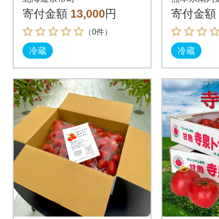
ル10」3Kg_Y165-000
荷》
寄付金額
13,000
円
寄付金額
2
（0件）
冷蔵
冷蔵