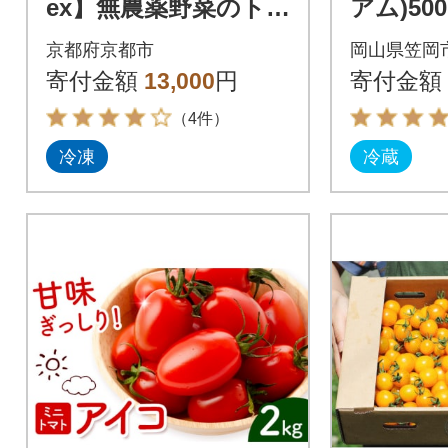
ex】無農薬野菜のト
アム)500
マトカレー冷凍10パ
京都府京都市
岡山県笠岡
ックセット
寄付金額
13,000
円
寄付金額
（4件）
冷凍
冷蔵