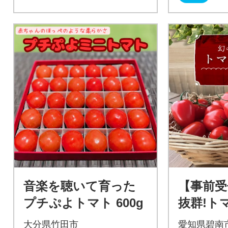
音楽を聴いて育った
【事前受
プチぷよトマト 600g
抜群!ト
食べら
大分県竹田市
愛知県碧南