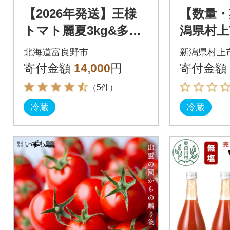
【2026年発送】王様
【数量・
トマト麗夏3kg&多品
潟県村上
種ミニトマト1kg食べ
ツミニトマ
北海道富良野市
新潟県村上
比べセット
「エコス
寄付金額
14,000
円
寄付金額
0011
（5件）
冷蔵
冷蔵