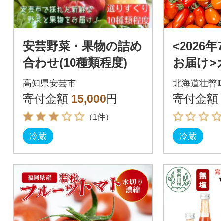
安芸野菜・果物の詰め
<2026
合わせ(10種類程度)
お届け>
トマト約2
高知県安芸市
北海道壮瞥
壮瞥産 S
寄付金額
15,000
円
寄付金額
（1件）
冷蔵
冷蔵