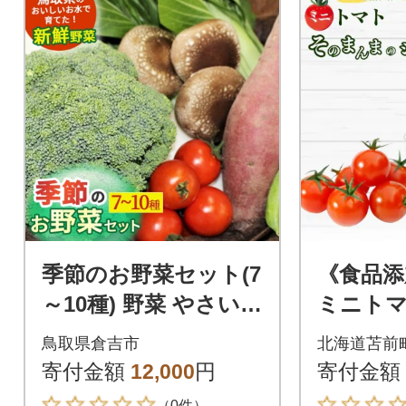
季節のお野菜セット(7
《食品添
～10種) 野菜 やさい
ミニト
国産野菜 野菜詰め合
まのジュー
鳥取県倉吉市
北海道苫前
わせ
食塩不使用
寄付金額
12,000
円
寄付金額
（0件）