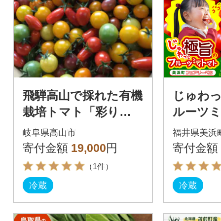
飛騨高山で採れた有機
じゅわ
栽培トマト「彩りト
ルーツ
マト」3kg TR3726
約1kg
岐阜県高山市
福井県美浜
寄付金額
19,000
円
寄付金額
（1件）
冷蔵
冷蔵