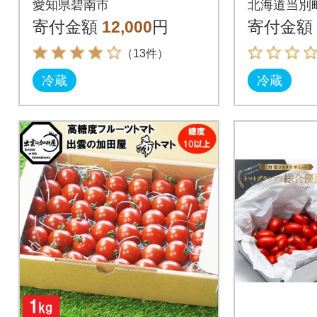
愛知県碧南市
北海道当別
H004-179_Nov
ル750g_t
寄付金額
12,000
円
寄付金額
（13件）
冷蔵
冷蔵