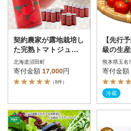
契約農家が露地栽培し
【先行予
た完熟トマトジュー
級の生産
ス 無塩 190g 30缶 無
トマト3k
北海道沼田町
熊本県玉名
添加 ヘルシーDo n-00
直送
寄付金額
17,000
円
寄付金額
17
（8件）
冷蔵