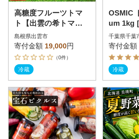
高糖度フルーツトマ
OSMIC 
ト【出雲の希トマ
ト】糖度10以上 クー
島根県出雲市
千葉県千葉
ル便配達
寄付金額
19,000
円
寄付金額
（0件）
冷蔵
冷蔵