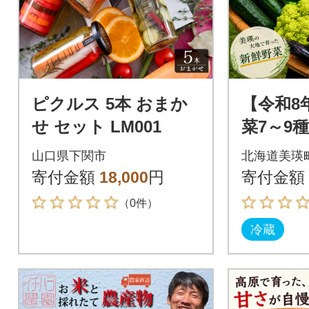
ピクルス 5本 おまか
【令和8
せ セット LM001
菜7～9
せセット
山口県下関市
北海道美瑛
景農園
寄付金額
18,000
円
寄付金額
（0件）
冷蔵