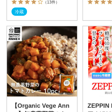
（13件）
冷蔵
【Organic Vege Ann
ZEPPI