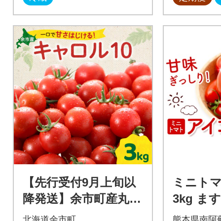
【先行受付9月上旬以
ミニトマ
降発送】余市町産丸型
3kg 
ミニトマト「キャロ
《7月上
北海道余市町
熊本県南阿