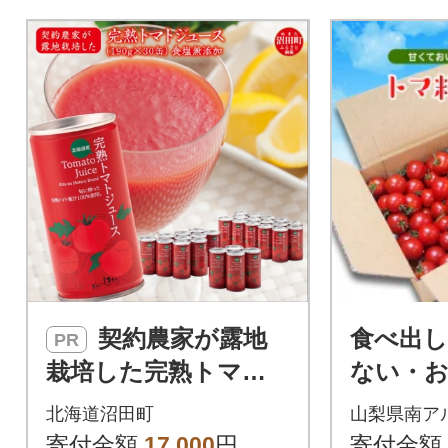
契約農家が露地
食べ出
PR
栽培した完熟トマト
ない・
ジュース 無塩 190g 3
～いフ
北海道沼田町
山梨県南ア
0缶 無添加 ヘルシーD
「トマ糖
寄付金額
17,000
円
寄付金額