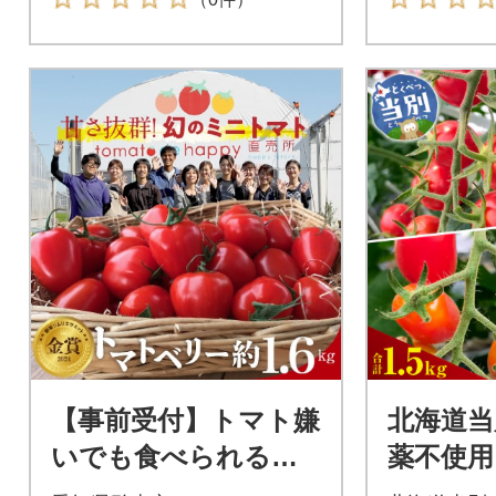
【事前受付】トマト嫌
北海道当
いでも食べられるト
薬不使用
マトベリー約1.6kg
甘っこ7