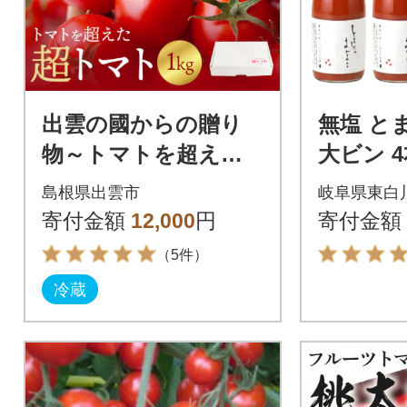
出雲の國からの贈り
無塩 と
物～トマトを超えた
大ビン 4本
超トマト1kg【1_2-02
マトジ
島根県出雲市
岐阜県東白
0】
寄付金額
12,000
円
寄付金額
（5件）
冷蔵