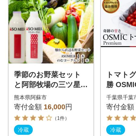
季節のお野菜セット
トマト
と阿部牧場の三ツ星A
勝 OSMI
SOMILK800ml&三ツ
g Premium [53
熊本県阿蘇市
千葉県千葉
星のむヨーグルト800
1]
寄付金額
16,000
円
寄付金額
mlセット
（1件）
冷蔵
冷蔵