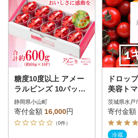
糖度10度以上 アメー
ドロッ
ラルビンズ 10パック
美容トマト
入り 高糖度ミニトマ
静岡県小山町
茨城県水戸
ト
寄付金額
16,000
円
寄付金額
（0件）
冷蔵