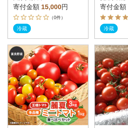
リー 4
寄付金額
15,000
円
寄付金額
H004-19
（0件）
冷蔵
冷蔵