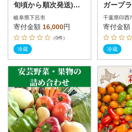
旬頃から順次発送)甘
ガープラ
熟トマト 麗月 Lサイ
セット
岐阜県下呂市
千葉県印西
ズ 4kg【119-4】
寄付金額
16,000
円
寄付金額
（0件）
冷蔵
冷蔵