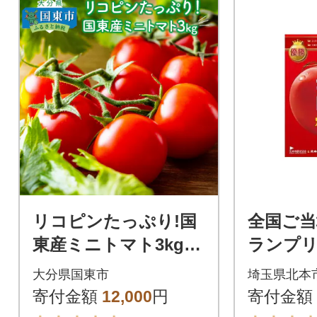
リコピンたっぷり!国
全国ご当
東産ミニトマト3kg_0
ランプリ
260N
トマトカ
大分県国東市
埼玉県北本
×5個
寄付金額
12,000
円
寄付金額