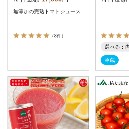
o n-0017
み」1kg
無添加の完熟トマトジュース
（8件）
選べる：
冷蔵