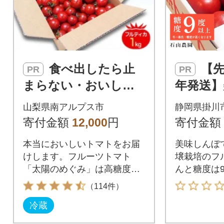
食べ出したら止
【先行受付2027
PR
PR
まらない・おいしい
年発送】
～甘～いフルーツト
登場 ト
山梨県南アルプス市
静岡県掛川
マト「トマ糖-太陽の
郎」大箱 
寄付金額
12,000
円
寄付金額
めぐみ」1kg
玉 特選
本当においしいトマトをお届
美味しんぼ
上
けします。フルーツトマト
壌栽培のフ
「太陽のめぐみ」は高糖度、
んと糖度は9
高栄養素が特徴です。
（114件）
冷蔵