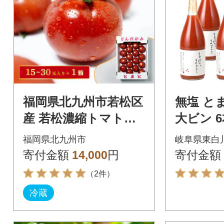
福岡県北九州市若松区
無塩 と
産 若松濃縮トマト
大ビン 6
1.2K箱(15玉～30玉入
トマト
福岡県北九州市
岐阜県東白
り)【3月上旬より順次
寄付金額
14,000
円
寄付金額
発送】
（2件）
冷蔵