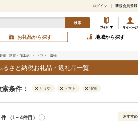
ログイン
新規会員登録
検索
お礼品から探す
地域から探す
野菜
惣菜・加工品
トマト
漬物
ふるさと納税お礼品・返礼品一覧
検索条件：
とうや
トマト
漬物
おすすめ
件 （1～4件目）
寄付金額
解除
地域
解除
おすすめ
円～
新着順