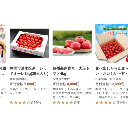
お届
静岡市清水区産 レッ
信州高原育ち 大玉ト
食べ出したら止ま
お野
ドオーレ1kg(30玉入り)
マト4kg
い・おいしい～甘
 レ
フルーツトマト「
静岡県静岡市
長野県売木村
山梨県南アルプス市
の野
糖-太陽のめぐみ」1
寄付金額
5,000
円
寄付金額
8,000
円
寄付金額
12,000
円
!年6
完熟中玉トマト『レッドオー
寒暖差でうまみがぎゅっ!!長野
本当においしいトマト
四季に
レ』です。
県売木村の綺麗な空気と水で
けします。フルーツ
期便で
育った大玉トマト4kg
「太陽のめぐみ」は高
とまと
高栄養素が特徴です。
(226件)
(2件)
(114件)
芋(さ
ゃがい
キャベ
め合わ
スープ
、アウ