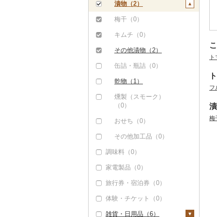
煎餅・おかき（0）
漬物（2）
その他飲料・ジュース
（5）
羊羹（0）
梅干（0）
饅頭（0）
キムチ（0）
こ
大福（0）
その他漬物（2）
ト
その他和菓子（1）
缶詰・瓶詰（0）
ト
乾物（1）
フ
燻製（スモーク）
（0）
漬
梅
おせち（0）
その他加工品（0）
調味料（0）
家電製品（0）
旅行券・宿泊券（0）
体験・チケット（0）
雑貨・日用品（6）