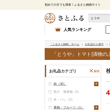
初めての方でも簡単！ふるさと納税サイト
人気ランキング
「ふるさと納税」ホーム
お礼品から探す
「とうや」トマト|漬物の
お礼品カテゴリ
解除
肉（30）
4
魚介・海産物（0）
牛肉（精肉）（0）
米・パン（0）
牛肉（加工品）（0）
果物・フルーツ（1）
豚肉（精肉）（0）