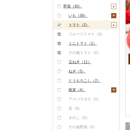
野菜（60）
豚肉（加工品）（0）
ぶどう・マスカット
（0）
鶏肉（0）
いも（58）
いちご（0）
鹿肉（0）
じゃがいも（56）
トマト（2）
りんご（0）
馬肉（0）
さつまいも（0）
フルーツトマト（0）
もも（0）
羊肉・ラム肉（ジンギ
その他いも（1）
ミニトマト（2）
スカン）（0）
メロン（1）
その他トマト（0）
鴨肉（0）
さくらんぼ（0）
玉ねぎ（11）
猪肉（0）
梨（0）
ねぎ（5）
その他肉・加工品（3
マンゴー（0）
とうもろこし（2）
0）
みかん・柑橘（0）
根菜（4）
すいか（0）
人参（3）
アスパラガス（0）
キウイ（0）
大根（0）
豆（0）
柿（カキ）（0）
自然薯（0）
きのこ（0）
ドライフルーツ（0）
レンコン（0）
その他野菜（0）