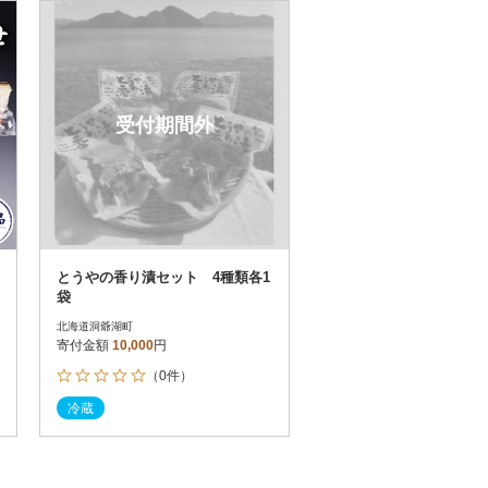
お届け時間帯指定可
発送される月指定可
件数順
90
評価順
120
が高い順
その他
解除
受付期間外
が低い順
さとふる限定のお礼品
定期便
さとふるアプリdeワンストップ申請
対象
とうやの香り漬セット 4種類各1
袋
北海道洞爺湖町
寄付金額
10,000
円
（0件）
）
冷蔵