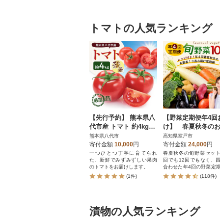
トマトの人気ランキング
【先行予約】 熊本県八
【野菜定期便年4回
代市産 トマト 約4kg
け】 春夏秋冬の
【2027年1月上旬より
菜詰め合わせ10品
熊本県八代市
高知県室戸市
順次発送】_229-6721
シピ付き春夏秋冬
寄付金額
10,000
円
寄付金額
24,000
円
菜セット
一つひとつ丁寧に育てられ
春夏秋冬の旬野菜セット
た、新鮮でみずみずしい果肉
回でも12回でもなく、
のトマトをお届けします。
合わせた年4回の野菜定
す!時期によって、旬の
(1件)
(118件)
(トマト)、なす、さつま
つまいも)、大根、じ
も、人参(ニンジン)、
ツ、白菜などを野菜詰
漬物の人気ランキング
せ!野菜ジュース・野菜
など野菜中心の生活に