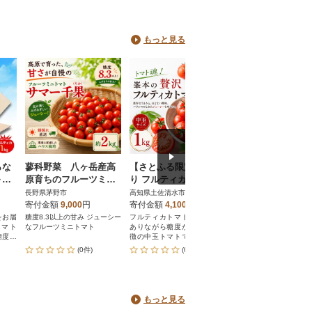
もっと見る
らな
蓼科野菜 八ヶ岳産高
【さとふる限定】訳あ
《食品添加物不使
～い
原育ちのフルーツミニ
り フルティカトマト 1
ミニトマトそのま
トマ
トマト サマー千果 約2
kg 11月より発送【R01
のジュース 1000ml
長野県茅野市
高知県土佐清水市
北海道苫前町
kg
kg
409-1】
塩不使用 mug01
寄付金額
9,000
円
寄付金額
4,100
円
寄付金額
11,000
円
をお届
糖度8.3以上の甘み ジューシー
フルティカトマトは、酸味が
完熟ミニトマトの旬の
トマト
なフルーツミニトマト
ありながら糖度が高いのが特
をそのままに!
糖度、
徴の中玉トマトです。大玉ト
マトやミニトマトと比べて、
(0件)
(0件)
(0件)
果肉がしっかりしているの
で、生食はもちろん様々な料
理にも◎。峯本農園は、酸味
と甘みのバランスの良い、ト
マトらしいおいしさを目指し
もっと見る
てトマトを栽培しています。