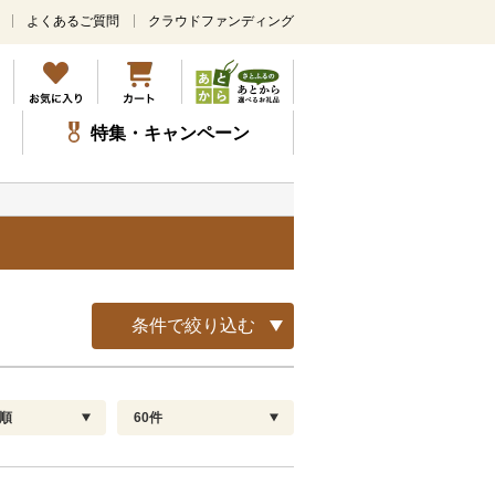
よくあるご質問
クラウドファンディング
メ
イ
ン
コ
ン
特集・キャンペーン
テ
ン
ツ
に
ス
キ
ッ
プ
条件で絞り込む
順
60件
配送指定
解除
順
30
お届け日時指定可
60