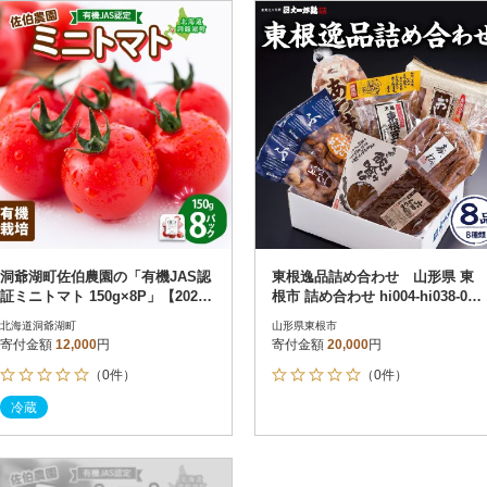
円
レビュー
レビュー
決済方法
解除
寄付金額
PayPay
発送種別
解除
クレジットカード決済
寄付金額
通常
Amazon Pay
冷蔵便
楽天ペイ
冷凍便
メルペイ
コンビニ支払い
ソフトバンクまとめて支払い
au PAY（auかんたん決済）
洞爺湖町佐伯農園の「有機JAS認
東根逸品詰め合わせ 山形県 東
d払い
証ミニトマト 150g×8P」【2026
根市 詰め合わせ hi004-hi038-001
金融機関(Pay-easy決済)
年7月中旬より発送】
r
北海道洞爺湖町
山形県東根市
寄付金額
12,000
円
寄付金額
20,000
円
（0件）
（0件）
解除
結果を見る（
4
件
冷蔵