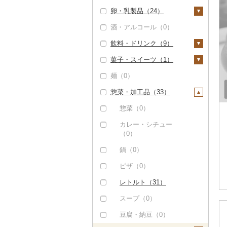
その他果物（0）
卵・乳製品（24）
にんにく・生姜（0）
酒・アルコール（0）
その他根菜（1）
卵（24）
飲料・ドリンク（9）
チーズ（0）
菓子・スイーツ（1）
ヨーグルト（0）
水・ミネラルウォータ
ー（0）
麺（0）
牛乳（0）
ケーキ（0）
コーヒー・コーヒー豆
惣菜・加工品（33）
バター（0）
クッキー（0）
（0）
その他乳製品（0）
焼き菓子（1）
惣菜（0）
茶（0）
プリン（0）
カレー・シチュー
果汁飲料（6）
（0）
ゼリー（0）
りんごジュース（0）
紅茶（0）
鍋（0）
チョコレート（0）
みかんジュース（オレ
その他飲料・ジュース
ピザ（0）
ンジジュース）（0）
（6）
カステラ（0）
レトルト（31）
その他果汁飲料（6）
野菜ジュース（0）
アイス・ジェラート
（0）
スープ（0）
炭酸飲料（1）
その他洋菓子（0）
豆腐・納豆（0）
豆乳（0）