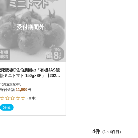
受付期間外
洞爺湖町佐伯農園の「有機JAS認
証ミニトマト 150g×8P」【2025
年7月中旬より発送】
北海道洞爺湖町
寄付金額
11,000
円
（0件）
冷蔵
4件
（1～4件目）