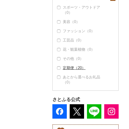
スポーツ・アウトドア
家具・インテリア
（0）
（0）
美容（0）
寝具（0）
ファッション（0）
タオル（0）
工芸品（0）
文房具・印鑑（0）
花・観葉植物（0）
食器（6）
その他（0）
グラス・カップ（0）
キッチン用品（0）
定期便（20）
タンブラー（0）
日用品（0）
あとから選べるお礼品
箸（0）
楽器・器材（0）
（0）
スプーン・フォーク・
本・CD・DVD（0）
ナイフ（0）
おもちゃ・ぬいぐるみ
さとふる公式
皿・椀（0）
（0）
弁当箱（0）
ご当地キャラクター
（0）
その他食器（0）
ベビー用品（0）