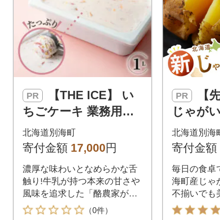
【THE ICE】 い
【先行受付】新
PR
PR
ちごケーキ 業務用ア
じゃがいも
イス 1L ファミリーサ
道 訳あ
北海道別海町
北海道別海
イズ【別海町産生乳使
種 きた
寄付金額
17,000
円
寄付金額
用】
ど (野菜
濃厚な味わいとなめらかな舌
毎日の食卓
触り!牛乳が持つ本来の甘さや
海町産じゃが
風味を追求した「酪農家が作
不揃いでも
ったアイス」
ません)
（0件）