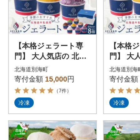
【本格ジェラート専
【本格ジ
門】 大人気店の 北海
門】 大
道 ジェラートセット
道 ジェ
北海道別海町
北海道別海
8個 ギフト アイスク
6個 ギ
寄付金額
15,000
円
寄付金額
リーム 好きにも
リーム 
（7件）
冷凍
冷凍