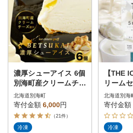
濃厚シューアイス 6個
【THE 
別海町産クリームチー
リームセ
ズ贅沢使用 冷たいシ
比べ 5
北海道別海町
北海道別海
ュークリーム 北海道
厳選さ
寄付金額
6,000
円
寄付金額
スイーツ
を使用
（21件）
冷凍
冷凍