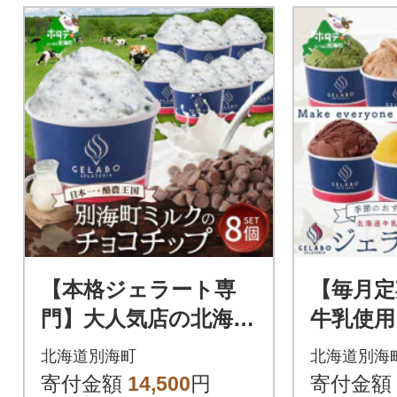
【本格ジェラート専
【毎月定
門】大人気店の北海道
牛乳使用
贅沢ジェラートセッ
おすすめ
北海道別海町
北海道別海
ト チョコチップ8個
2回
寄付金額
14,500
円
寄付金額