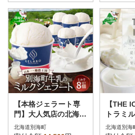
【本格ジェラート専
【THE 
門】大人気店の北海道
トラミル
贅沢ジェラートセッ
個セット
北海道別海町
北海道別海
ト ミルク 8個 アイス
乳使用】