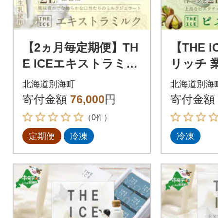
【2ヵ月毎定期便】TH
【THE 
E ICEエキストラミル
リッチ 
クアイス2Lファミリ
2L フ
北海道別海町
北海道別海
ーサイズ 別海町産生
【別海町
寄付金額
76,000
円
寄付金額
乳使用 全4回
（0件）
定期便
冷凍
冷凍