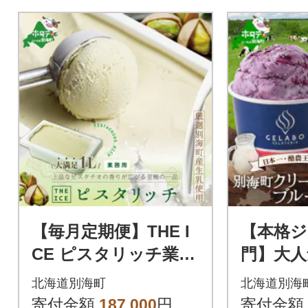
【毎月定期便】THE I
【本格ジ
CE ピスタリッチ業務
門】大人
用アイス1Lファミリ
贅沢ジ
北海道別海町
北海道別海
ーサイズ別海町産生乳
ト ブル
寄付金額
187,000
円
寄付金額