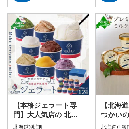
【本格ジェラート専
【北海道
門】大人気店の 北海
つかい
道 ジェラートセット
ーム屋
北海道別海町
北海道別海