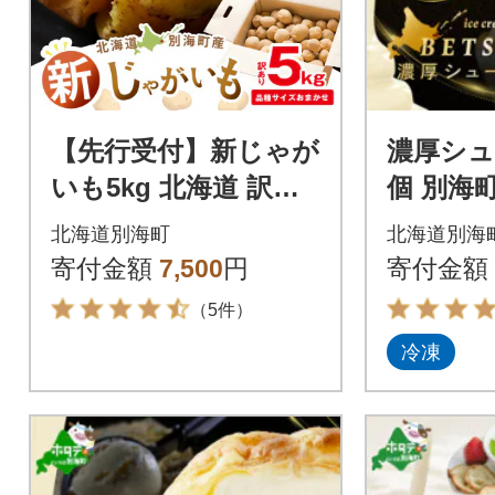
【先行受付】新じゃが
濃厚シュ
いも5kg 北海道 訳あ
個 別海
り おまかせ1種 きた
チーズ贅
北海道別海町
北海道別海
あかり 男爵 など (野
いシュー
寄付金額
7,500
円
寄付金額
菜
海道スイ
（5件）
冷凍