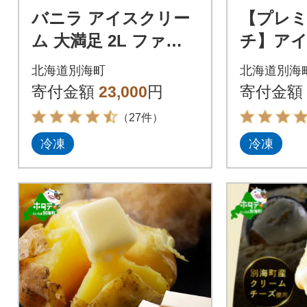
バニラ アイスクリー
【プレ
ム 大満足 2L ファミ
チ】ア
リー 業務用 サイズ 【
食べ比べ
北海道別海町
北海道別海
北海道 別海町 】
計1440
寄付金額
23,000
円
寄付金額
ク メロ
（27件）
冷凍
冷凍