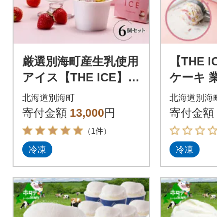
厳選別海町産生乳使用
【THE 
アイス【THE ICE】い
ケーキ 
ちごケーキ 6個セット
1L フ
北海道別海町
北海道別海
【別海町
寄付金額
13,000
円
寄付金額
（1件）
冷凍
冷凍