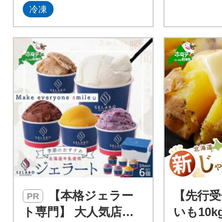
冷凍
【本格ジェラー
【先行受
PR
ト専門】 大人気店の
いも10k