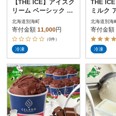
【THE ICE】アイスク
THE I
リーム ベーシック 6
ミルク ア
個セット 北海道別海
ァミリ
北海道別海町
北海道別海
町 厳選された生乳の
海町産生
寄付金額
11,000
円
寄付金額
みを使用
（0件）
冷凍
冷凍