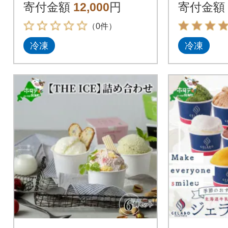
海道別海町 厳選生乳
いシュー
寄付金額
12,000
円
寄付金額
のみ使用
海道スイ
（0件）
冷凍
冷凍