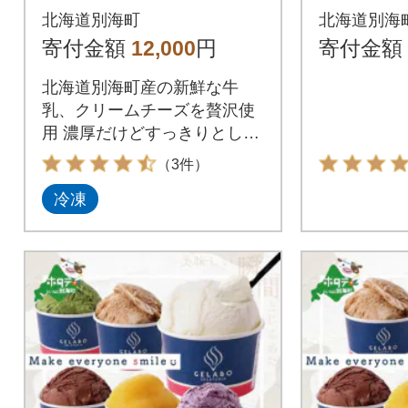
北海道 ジェラートセ
り おま
北海道別海町
北海道別海
ット 6個 ギフト アイ
あかり 男
寄付金額
12,000
円
寄付金額
スクリーム 好きにも
菜
北海道別海町産の新鮮な牛
乳、クリームチーズを贅沢使
用 濃厚だけどすっきりとした
味わいのジェラート
（3件）
冷凍