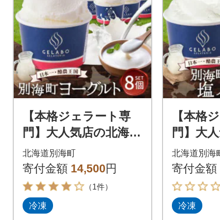
【本格ジェラート専
【本格ジ
門】大人気店の北海道
門】大人
贅沢ジェラートセッ
贅沢ジ
北海道別海町
北海道別海
ト ヨーグルト 8個 ア
ト 塩バニ
寄付金額
14,500
円
寄付金額
イス好きにも
ス好き
（1件）
冷凍
冷凍