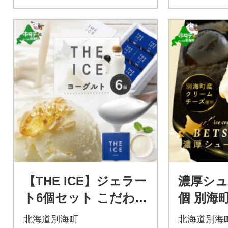
【THE ICE】ジェラー
濃厚シュ
ト6個セット こだわり
個 別海
ヨーグルトアイス 北
チーズ贅
北海道別海町
北海道別海