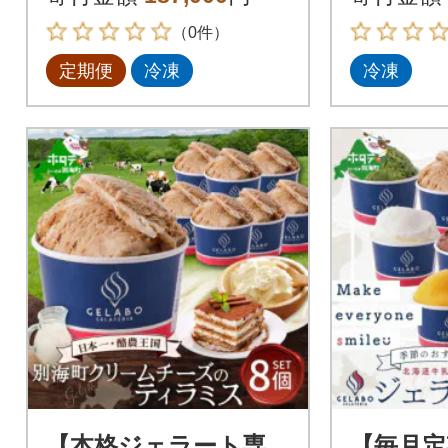
使用 全11回
アイス
（0件）
定期便
冷凍
冷凍
【本格ジェラート専
【毎月定