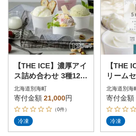
【THE ICE】濃厚アイ
【THE 
ス詰め合わせ 3種12個
リームセ
セット(3種類×4個)
比べ 12
北海道別海町
北海道別海
【別海町産生乳を使
町 厳選
寄付金額
21,000
円
寄付金額
用】
みを使用
（0件）
冷凍
冷凍