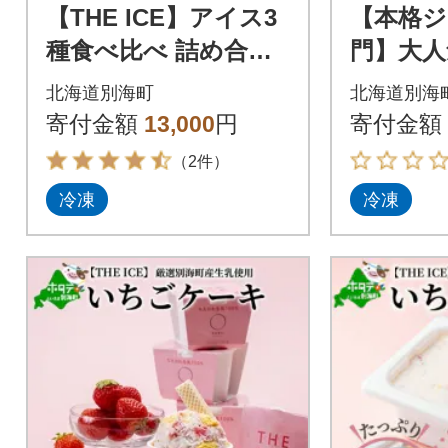
【THE ICE】アイス3
【本格ジ
種食べ比べ 詰め合わ
門】大人
せ 6個セット (ミル
道 ジェ
北海道別海町
北海道別海
ク・ピスタリッチ・
10個 
寄付金額
13,000
円
寄付金額
いちごケーキ)
リーム 
（2件）
冷凍
冷凍