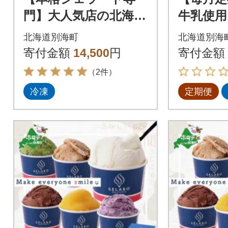
門】大人気店の北海道
牛乳使用
贅沢ジェラートセッ
おすすめ
北海道別海町
北海道別海
ト ティラミス 8個 ア
全12回
寄付金額
14,500
円
寄付金額
イス好きにも
（2件）
冷凍
定期便