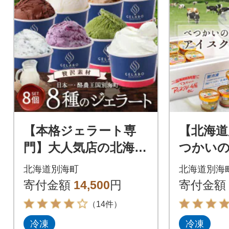
【本格ジェラート専
【北海道
門】大人気店の北海道
つかい
贅沢ジェラート8種セ
ーム屋さ
北海道別海町
北海道別海
ット アイスクリーム
12個入
寄付金額
14,500
円
寄付金額
好きにも
（14件）
冷凍
冷凍