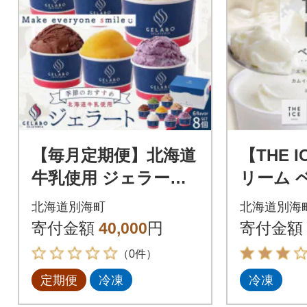
【毎月定期便】北海道
【THE 
牛乳使用 ジェラート
リーム 
おすすめ8個セット 全
個セット
北海道別海町
北海道別海
3回
町 厳選
寄付金額
40,000
円
寄付金額
みを使用
（0件）
定期便
冷凍
冷凍