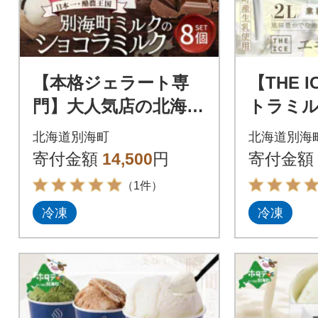
【本格ジェラート専
【THE 
門】大人気店の北海道
トラミル
贅沢ジェラートセッ
イス 2
北海道別海町
北海道別海
ト ショコラミルク 8
イズ【別
寄付金額
14,500
円
寄付金額
個 アイス好きにも
用】
（1件）
冷凍
冷凍