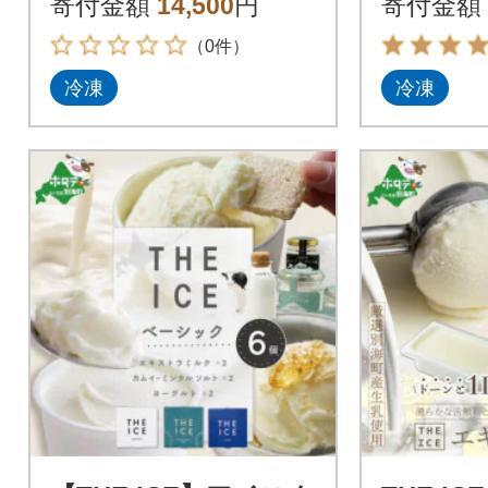
寄付金額
14,500
円
寄付金額
好きにぜひ
乳のみを
（0件）
冷凍
冷凍