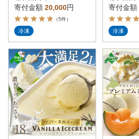
12個 ギフト アイスク
アムミル
寄付金額
20,000
円
寄付金額
リーム 好きにも
20ml 
（5件）
冷凍
冷凍