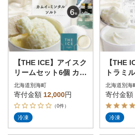
【THE ICE】アイスク
【THE 
リームセット6個 カム
トラミル
イミンタルソルト 北
個セット
北海道別海町
北海道別海
海道別海町 厳選生乳
乳使用】
寄付金額
12,000
円
寄付金額
のみ使用
乳のみ使
（0件）
冷凍
冷凍