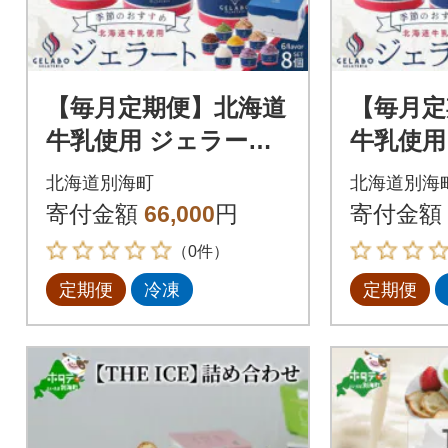
【毎月定期便】北海道
【毎月定
牛乳使用 ジェラート
牛乳使用
おすすめ8個セット 全
おすすめ
北海道別海町
北海道別海
5回
3回
寄付金額
66,000
円
寄付金額
（0件）
定期便
冷凍
定期便