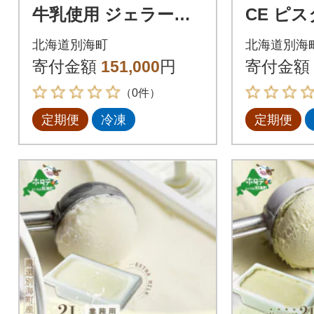
牛乳使用 ジェラート
CE ピ
おすすめ10個セット
用アイス
北海道別海町
北海道別海
全10回
ーサイズ
寄付金額
151,000
円
寄付金額
使用 全2
（0件）
定期便
冷凍
定期便