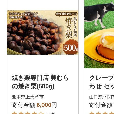
焼き栗専門店 美むら
クレープ
の焼き栗(500g)
わせ セ
イーツ 専
熊本県上天草市
山口県下関
寄付金額
6,000
円
寄付金額