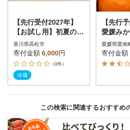
【先行受付2027年】
【先行予
【お試し用】初夏の味
愛媛みかん
覚 ご家庭用びわ 約
時期 20
香川県高松市
愛媛県愛南
500g
清家ば
寄付金額
6,000
円
寄付金額
ジ
（0件）
冷蔵
この検索に関連するおすすめ