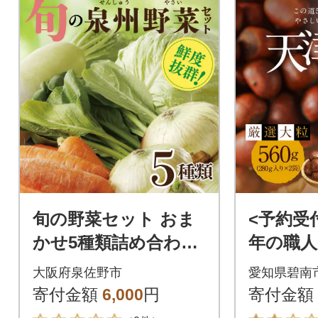
旬の野菜セット おま
<予約受
かせ5種類詰め合わせ
年の職人
(国産)
大粒」天津
大阪府泉佐野市
愛知県碧南
H045-08
寄付金額
6,000
円
寄付金額