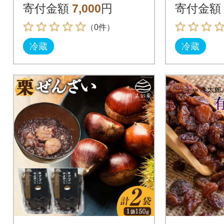
実 アントシアニン
実 アン
寄付金額
7,000
円
寄付金額
（0件）
冷蔵
冷蔵