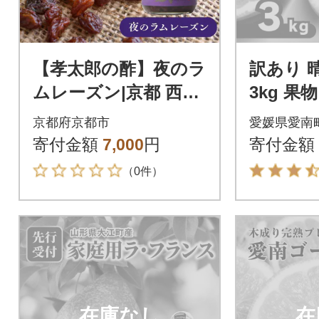
【孝太郎の酢】夜のラ
訳あり 
ムレーズン|京都 西陣
3kg 果
老舗 お酢 レーズン 人
フルーツ
京都府京都市
愛媛県愛南
気セット
武田屋
寄付金額
7,000
円
寄付金額
（0件）
在庫なし
在