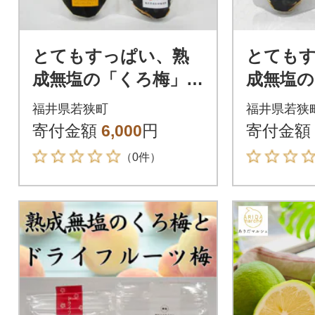
とてもすっぱい、熟
とても
成無塩の「くろ梅」と
成無塩の
ハチミツを加えた
袋セット
福井県若狭町
福井県若狭
「蜜黒梅」の2袋セッ
用)
寄付金額
6,000
円
寄付金額
ト
（0件）