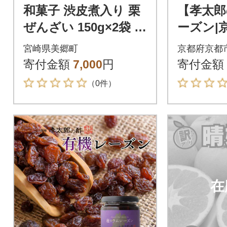
和菓子 渋皮煮入り 栗
【孝太郎
ぜんざい 150g×2袋 春
ーズン|
夏秋冬いっつもや [31
お酢 レ
宮崎県美郷町
京都府京都
ab0097]
ット
寄付金額
7,000
円
寄付金額
（0件）
在