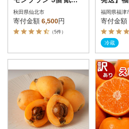
付き・ギフト箱入り|0
つひめ 約
秋田県仙北市
福岡県福津
2_psk-010501
ック[H22
寄付金額
6,500
円
寄付金額
（5件）
冷蔵