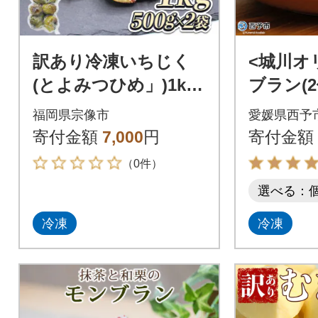
訳あり冷凍いちじく
<城川オ
(とよみつひめ」)1kg
ブラン(
【JAほたるの里】_H
ーツ 
福岡県宗像市
愛媛県西予
A1658
ン 和栗
寄付金額
7,000
円
寄付金額
（0件）
選べる：
冷凍
冷凍