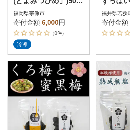
(とよみつひめ」)500g
ずっぱい
【JAほたるの里】_H
の「蜜黒
福岡県宗像市
福井県若狭
A1657
ト(紅映
寄付金額
6,000
円
寄付金額
（0件）
冷凍