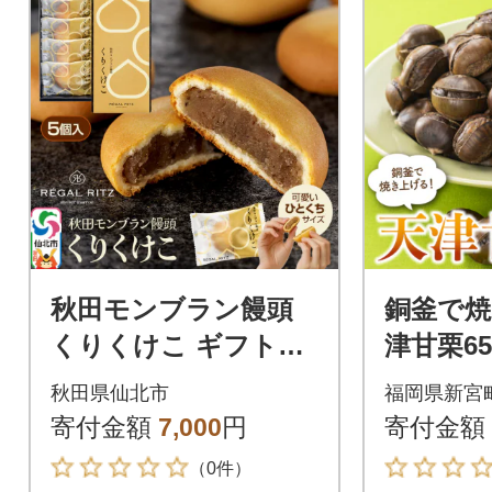
秋田モンブラン饅頭
銅釜で焼
くりくけこ ギフトセ
津甘栗650
ット 5個入|02_psk-05
秋田県仙北市
福岡県新宮
0501
寄付金額
7,000
円
寄付金額
（0件）