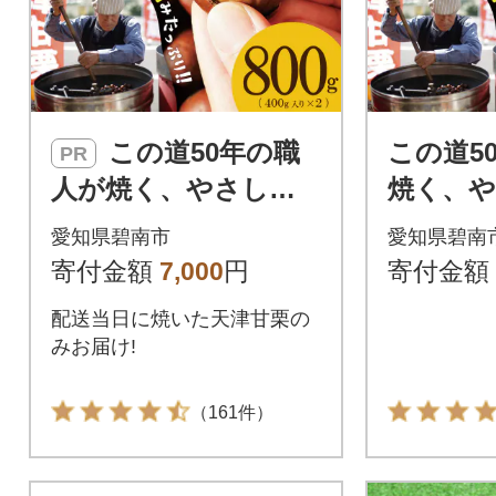
この道50年の職
この道5
PR
人が焼く、やさしい
焼く、
甘みたっぷりの「天
たっぷ
愛知県碧南市
愛知県碧南
津甘栗」800g! H045-0
栗」800g!
寄付金額
7,000
円
寄付金額
77
配送当日に焼いた天津甘栗の
みお届け!
（161件）