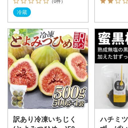
（0件）
冷蔵
訳あり冷凍いちじく
ハチミ