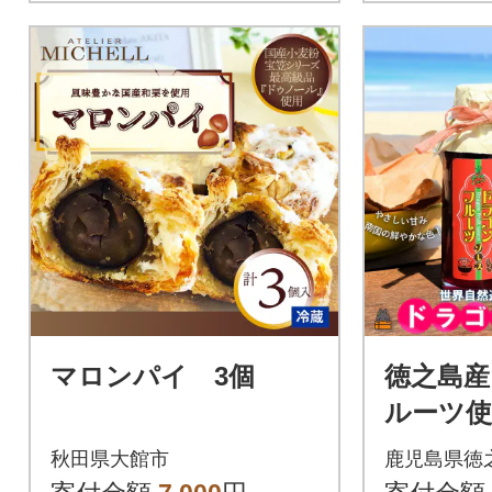
マロンパイ 3個
徳之島
ルーツ使
ドラゴ
秋田県大館市
鹿児島県徳
ース(100