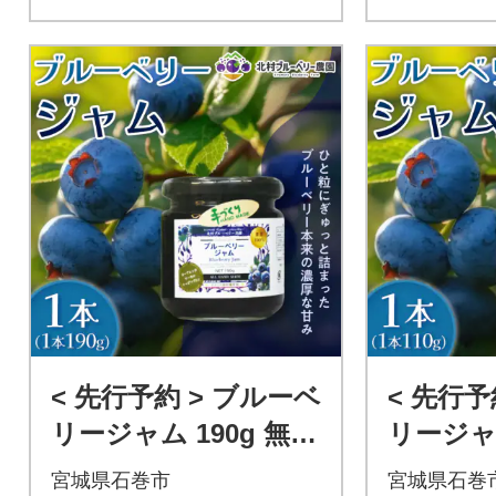
< 先行予約 > ブルーベ
< 先行予
リージャム 190g 無添
リージャム
加 摘みたて 手作り 果
加 摘み
宮城県石巻市
宮城県石巻