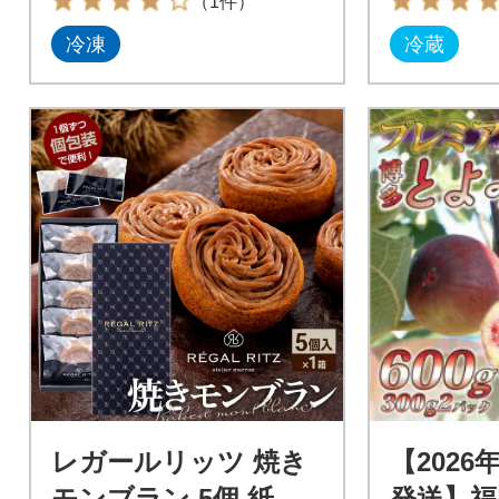
（1件）
冷凍
冷蔵
レガールリッツ 焼き
【2026
モンブラン 5個 紙袋
発送】福