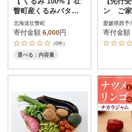
【 くるみ 100% 】壮
【先行受
瞥町産くるみバター 1
ン ご家
個 SBTI002
北海道壮瞥町
愛媛県西予
寄付金額
6,000
円
寄付金額
（0件）
選べる：内容量