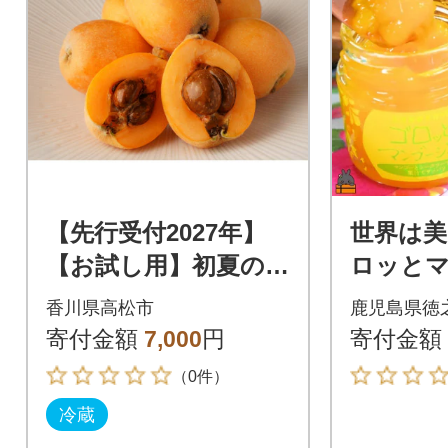
【先行受付2027年】
世界は美
【お試し用】初夏の味
ロッと
覚「びわ」 約500g
ム(マン
香川県高松市
鹿児島県徳
(約250g×2パック)
ワーサー)
寄付金額
7,000
円
寄付金額
（0件）
冷蔵