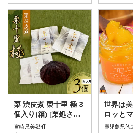
栗 渋皮煮 栗十里 極 3
世界は美
個入り(箱) [栗処さい
ロッと
ごう 宮崎県 美郷町 31
ム(マン
宮崎県美郷町
鹿児島県徳