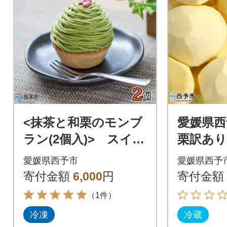
<抹茶と和栗のモンブ
愛媛県西
ラン(2個入)> スイー
栗訳あり(
ツ ケーキ 和栗 マ
×1個)
愛媛県西予市
愛媛県西予
ロン 国産 西予 城
寄付金額
6,000
円
寄付金額
川
（1件）
冷凍
冷蔵