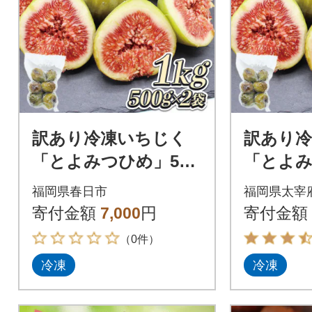
訳あり冷凍いちじく
訳あり
「とよみつひめ」500
「とよみ
g×2袋(1kg)(春日市)
(太宰府市
福岡県春日市
福岡県太宰
寄付金額
7,000
円
寄付金額
（0件）
冷凍
冷凍