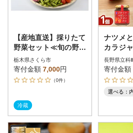
【産地直送】採りたて
ナツメ
野菜セット≪旬の野菜
カラジ
新鮮 詰め合わせ 栃木
栃木県さくら市
長野県立科
県産 国産≫
寄付金額
7,000
円
寄付金額
（0件）
選べる：
冷蔵