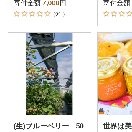
bt0001]
ョン)160
寄付金額
7,000
円
寄付金額
（0件）
(生)ブルーベリー 50
世界は美