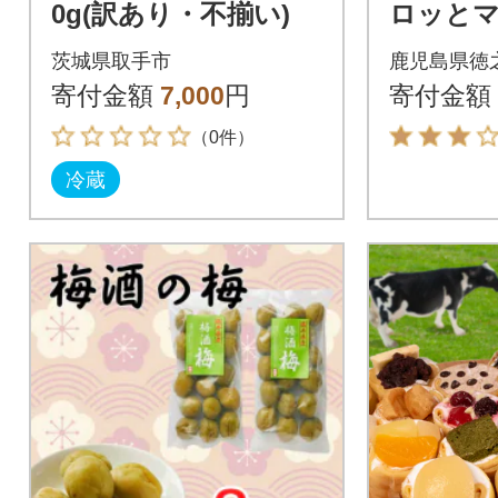
0g(訳あり・不揃い)
ロッと
ム食べ比べ
茨城県取手市
鹿児島県徳
寄付金額
7,000
円
寄付金額
（0件）
冷蔵