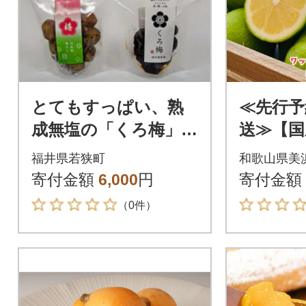
とてもすっぱい、熟
≪先行予
成無塩の「くろ梅」と
送≫【国
「ドライフルーツ
山 有田
福井県若狭町
和歌山県美
梅」の合計2袋セット
寄付金額
6,000
円
寄付金額
（0件）