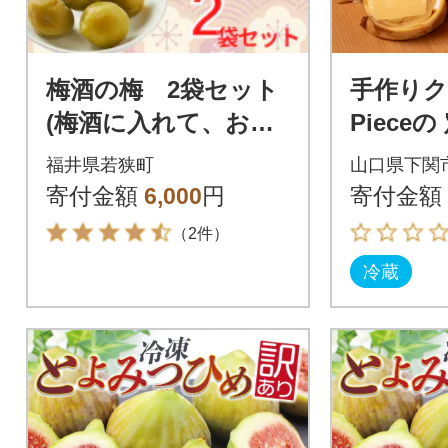
梅酒の梅 2袋セット
手作りク
(梅酒に入れて、おや
Pieceの
つに、おつまみに、
ット 冷蔵 
福井県若狭町
山口県下関
煮詰めてジャムに)
寄付金額
6,000
円
寄付金額
（2件）
冷蔵