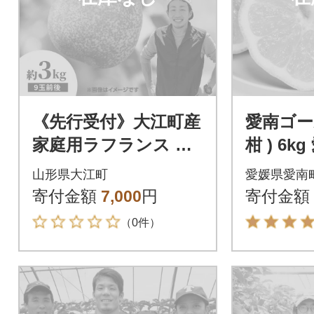
《先行受付》大江町産
愛南ゴー
家庭用ラフランス 約3
柑 ) 6k
kg【11月中旬頃～順
市場 発送
山形県大江町
愛媛県愛南
次発送予定】 067-008
(なくな
寄付金額
7,000
円
寄付金額
（0件）