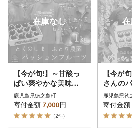
在庫なし
在
【今が旬!】～甘酸っ
【今が旬
ぱい爽やかな美味し
さんの
さ～ふとり農園のパ
ルーツ(約
鹿児島県徳之島町
鹿児島県徳
ッションフルーツ(1k
寄付金額
7,000
円
寄付金額
g)
（2件）