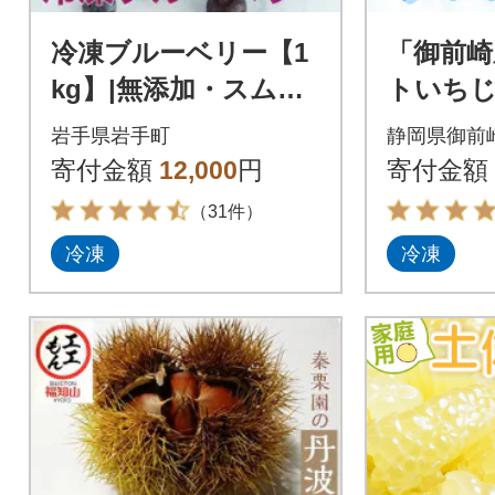
冷凍ブルーベリー【1
「御前崎
kg】|無添加・スムー
トいちじく
ジー用
個セッ
岩手県岩手町
静岡県御前
寄付金額
12,000
円
寄付金額
（31件）
冷凍
冷凍