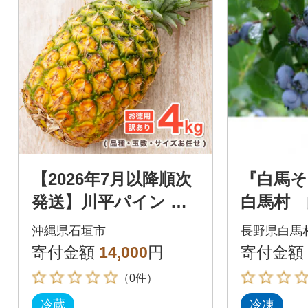
【2026年7月以降順次
『白馬そ
発送】川平パイン お
白馬村 
徳用訳あり4kg ( 品
ルーベリ
沖縄県石垣市
長野県白馬
種・玉数・サイズお任
認証】 1
寄付金額
14,000
円
寄付金額
せ )
（0件）
冷蔵
冷凍