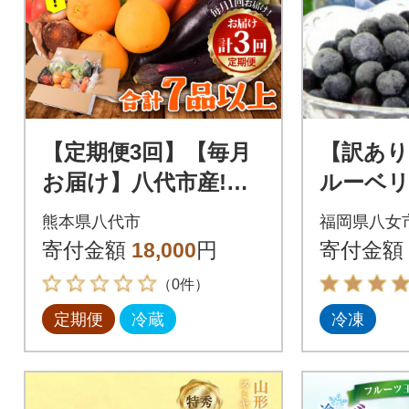
【定期便3回】【毎月
【訳あり
お届け】八代市産!旬
ルーベリー
の農産物詰合せ 復興
2袋])八
熊本県八代市
福岡県八女
福袋 7品以上_065-504
寄付金額
18,000
円
寄付金額
6-A
（0件）
定期便
冷蔵
冷凍