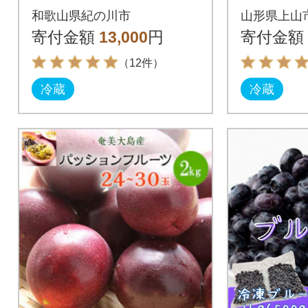
産の完熟濃厚いちじ
和歌山県紀の川市
山形県上山
く400g×4パック入り
寄付金額
13,000
円
寄付金額
（12件）
冷蔵
冷蔵