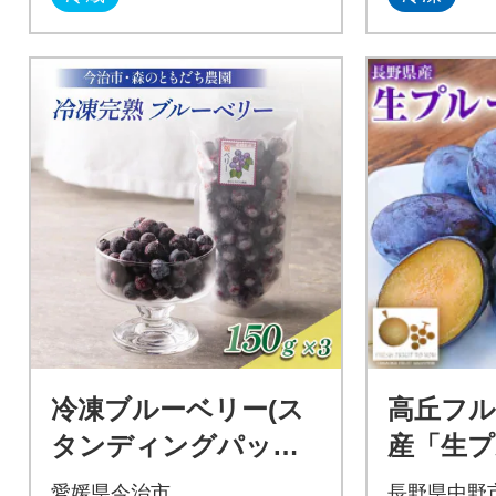
冷凍ブルーベリー(ス
高丘フル
タンディングパック)
産「生プ
150g×3パック [VB007
用 約2K
愛媛県今治市
長野県中野