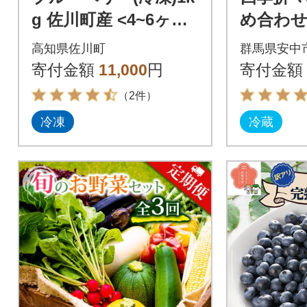
g 佐川町産 <4~6ヶ月
め合わ
程度で発送予定>
け!【8
高知県佐川町
群馬県安中
寄付金額
11,000
円
寄付金額
（2件）
冷凍
冷蔵