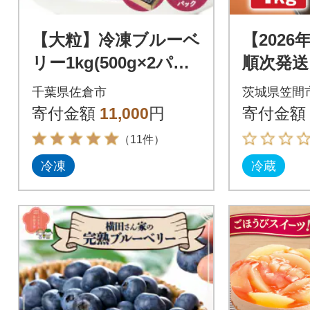
【大粒】冷凍ブルーベ
【2026
リー1kg(500g×2パッ
順次発送
ク)
笠間の小
千葉県佐倉市
茨城県笠間
kg
寄付金額
11,000
円
寄付金額
（11件）
冷凍
冷蔵