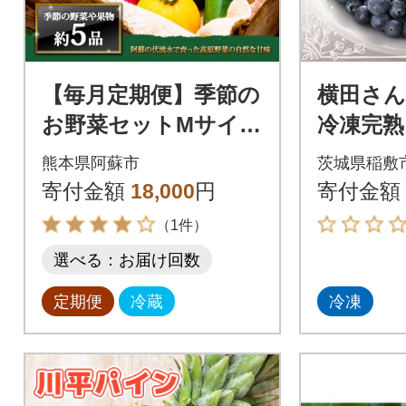
【毎月定期便】季節の
横田さ
お野菜セットMサイズ
冷凍完熟
旬のお野菜を厳選し
ー 500
熊本県阿蘇市
茨城県稲敷
てお届け全3回
寄付金額
18,000
円
寄付金額
（1件）
選べる：お届け回数
定期便
冷蔵
冷凍