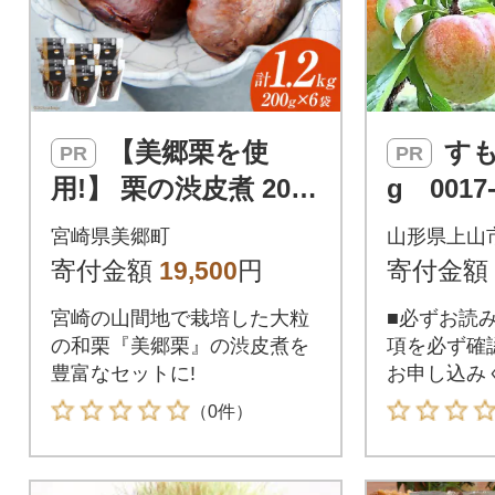
【美郷栗を使
すもも(秋姫)2.4k
PR
PR
用!】 栗の渋皮煮 200
g 0017-
g 6p セット[春夏秋冬
宮崎県美郷町
山形県上山
いっつもや 31ab008
寄付金額
19,500
円
寄付金額
0]
宮崎の山間地で栽培した大粒
■必ずお読
の和栗『美郷栗』の渋皮煮を
項を必ず確
豊富なセットに!
お申し込み
（0件）