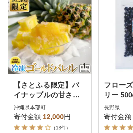
【さとふる限定】パ
フロー
イナップルの甘さを
リー 500
閉じ込めた!冷凍ゴー
kg
沖縄県本部町
長野県
ルドバレル1kg(1袋50
寄付金額
12,000
円
寄付金額
0g×2袋)
（13件）