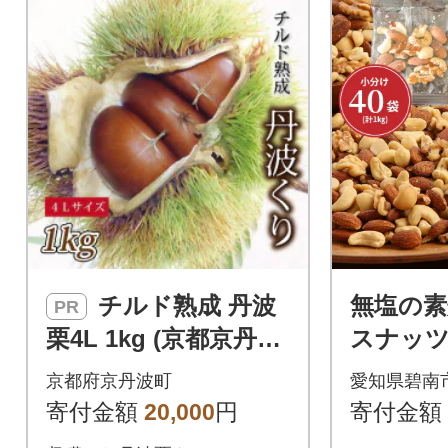
チルド熟成 丹波
無塩の
PR
栗4L 1kg (京都京丹波
スナッツ
町産 丹波栗)
(計1kg) 
京都府京丹波町
愛知県碧南
寄付金額
20,000
円
寄付金額