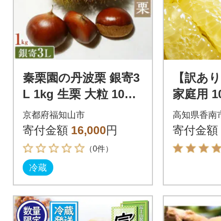
秦栗園の丹波栗 銀寄3
【訳あり】
L 1kg 生栗 大粒 10月
家庭用 1
上旬発送
旦 柑橘
京都府福知山市
高知県香南
フルーツ y
寄付金額
16,000
円
寄付金額
（0件）
冷蔵