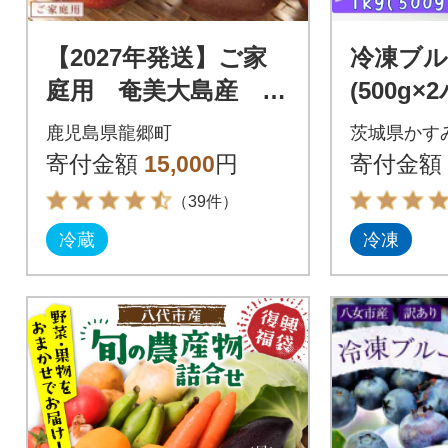
【2027年発送】ご家
冷凍ブル
庭用 奄美大島産 パ
(500g×
ッションフルーツ〔2
鹿児島県龍郷町
茨城県かす
kg 24～30玉 段ボ
寄付金額
15,000
円
寄付金額
ール入〕
（39件）
冷蔵
冷凍