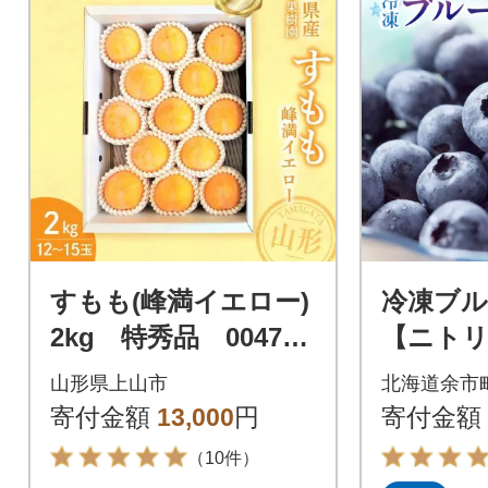
すもも(峰満イエロー)
冷凍ブル
2kg 特秀品 0047-2
【ニトリ
608
_Y074-0
山形県上山市
北海道余市
寄付金額
13,000
円
寄付金額
（10件）