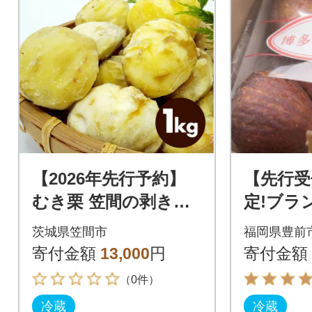
【2026年先行予約】
【先行受
むき栗 笠間の剥き栗
定!ブラ
1kg 農産物直売所すわ
「とよみ
茨城県笠間市
福岡県豊前
茨城県笠間市
00g×4
寄付金額
13,000
円
寄付金額
（0件）
冷蔵
冷蔵