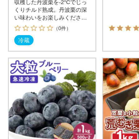
収穫した丹波栗を-2°Cでじっ
くりチルド熟成。丹波栗の深
い味わいをお楽しみくださ
い。
（0件）
冷蔵