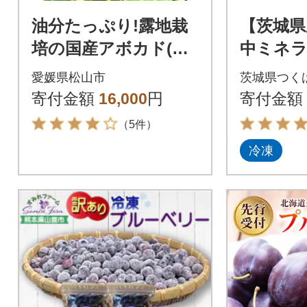
油分たっぷり!露地栽
【茨城県
培の国産アボカド(愛
中ミネラ
媛県産) 1kg
不使用】
愛媛県松山市
茨城県つく
ルーベリ
寄付金額
16,000
円
寄付金額
島・沖縄
（5件）
冷凍