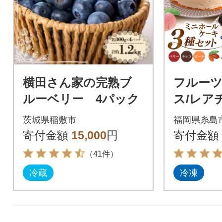
横田さん家の完熟ブ
フルーツ
ルーベリー 4パック
ス/レア
ケーキ 3
茨城県稲敷市
福岡県糸島
017]
寄付金額
15,000
円
寄付金額
（41件）
冷蔵
冷凍