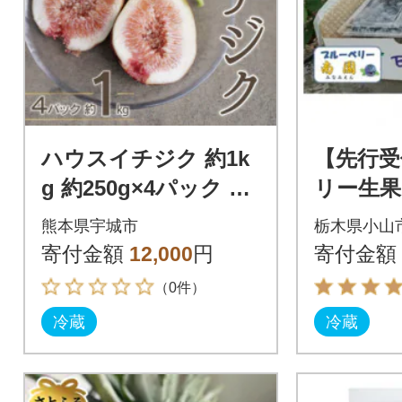
ハウスイチジク 約1k
【先行受
g 約250g×4パック 旬
リー生果 2
の果物いちじくをお
ック 『
熊本県宇城市
栃木県小山
届けします!!【宝ファ
〈6～8
寄付金額
12,000
円
寄付金額
ーム】
（0件）
冷蔵
冷蔵