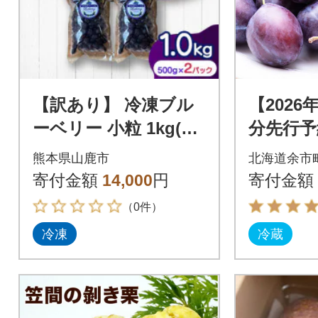
【訳あり】 冷凍ブル
【2026
ーベリー 小粒 1kg(50
分先行予
0g×2pc) 【すみれフ
400g×4
熊本県山鹿市
北海道余市
ァーム】《山鹿市》
0526
寄付金額
14,000
円
寄付金額
（0件）
冷凍
冷蔵