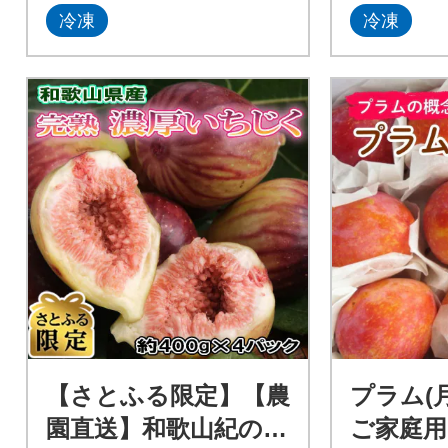
冷凍
冷凍
【さとふる限定】【農
プラム(月
園直送】和歌山紀の川
ご家庭用 