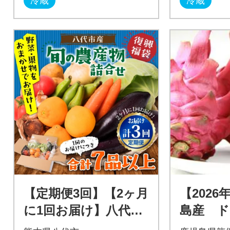
冷蔵
冷蔵
【定期便3回】【2ヶ月
【202
に1回お届け】八代市
島産 
産!旬の農産物詰合せ
ーツ 赤〔