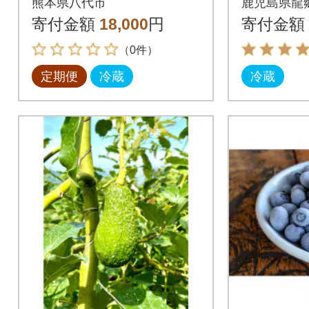
熊本県八代市
鹿児島県龍
福袋 7品以上_065-504
0玉 段
寄付金額
18,000
円
寄付金額
5-A
（0件）
定期便
冷蔵
冷蔵