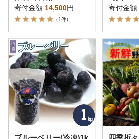
ト箱入り
寄付金額
14,500
円
寄付金額
（1件）
ブルーベリー(冷凍)1k
四季折々