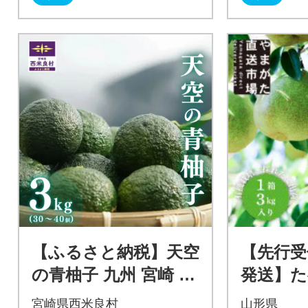
【ふるさと納税】天空
【先行受
の青柚子 九州 宮崎 西
発送】
米良村 柚子 ゆず
フランス
宮崎県西米良村
山形県