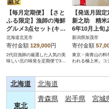
【毎月定期便】【さと
【発送月固定
ふる限定】漁師の海鮮
新之助 精米2
グルメ3点セット(キン
6年10月上旬
キ・ホッケ・イクラ)
発送全9回
北海道北見市
新潟県加茂市
全3回
寄付金額
129,000
円
寄付金額
57,0
2代目漁師の厳選した人気の美
東京・南青山の料
味しい北の味覚を定期便で3回
われる極上米。コ
お届けいたします。
代わる新たなブラ
す。
北海道
北海道
青森県
岩手県
宮城
東北