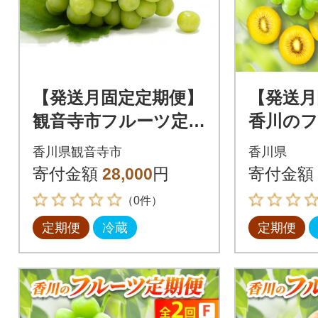
【発送月固定定期便】
【発送月
観音寺市フルーツ定期
香川のフ
便(シャインマスカッ
4回
香川県観音寺市
香川県
ト+さぬきゴールドキ
寄付金額
28,000
円
寄付金額
ウイ)全2回
（0件）
定期便
冷蔵
定期便