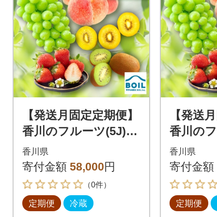
【発送月固定定期便】
【発送月
香川のフルーツ(5J)全
香川のフ
5回
5回
香川県
香川県
寄付金額
58,000
円
寄付金額
（0件）
定期便
冷蔵
定期便