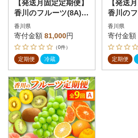
【発送月固定定期便】
【発送月
香川のフルーツ(8A)全
香川のフ
8回
8回
香川県
香川県
寄付金額
81,000
円
寄付金額
（0件）
定期便
冷蔵
定期便