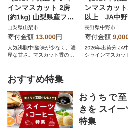
インマスカット 2房
ンマスカット2
(約1kg) 山梨県産フル
以上 JA中
ーツ 人気のぶどう
送
山梨県山梨市
長野県中野市
寄付金額
13,000
円
寄付金額
9,00
人気沸騰中!酸味が少なく、濃
2026年出荷分 J
厚な甘さ。マスカット香の芳
シャインマスカット
醇な香りが特徴のシャインマ
品
スカット。シャインマスカッ
トを中心にぶどうをたくさん
おすすめ特集
作っている農家が自信を持っ
てお届けします。
おうちで至
きを スイー
特集