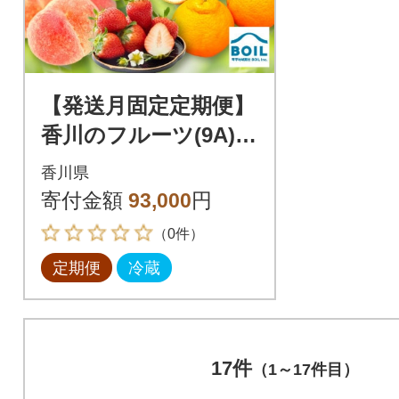
【発送月固定定期便】
香川のフルーツ(9A)全
9回
香川県
寄付金額
93,000
円
（0件）
定期便
冷蔵
17件
（1～17件目）