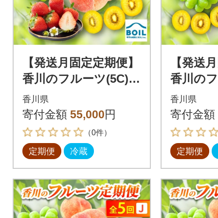
【発送月固定定期便】
【発送月
香川のフルーツ(5C)全
香川のフ
5回
5回
香川県
香川県
寄付金額
55,000
円
寄付金額
（0件）
定期便
冷蔵
定期便