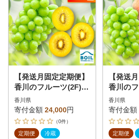
【発送月固定定期便】
【発送月
香川のフルーツ(2F)全
香川のフ
2回
3回
香川県
香川県
寄付金額
24,000
円
寄付金額
（0件）
定期便
冷蔵
定期便