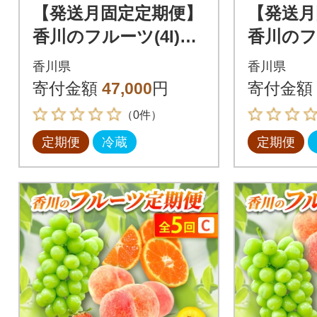
【発送月固定定期便】
【発送月
香川のフルーツ(4I)全
香川のフ
4回
全4回
香川県
香川県
寄付金額
47,000
円
寄付金額
（0件）
定期便
冷蔵
定期便