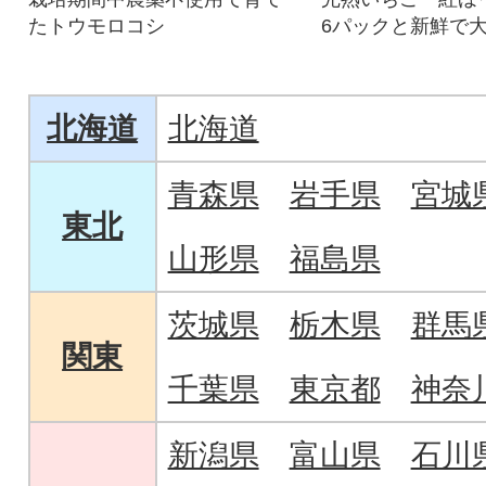
たトウモロコシ
6パックと新鮮で
ーベリーの2回定
します
北海道
北海道
青森県
岩手県
宮城
東北
山形県
福島県
茨城県
栃木県
群馬
関東
千葉県
東京都
神奈
新潟県
富山県
石川