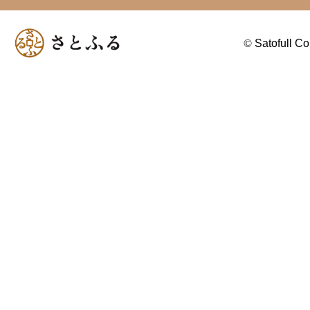
©
Satofull Co.