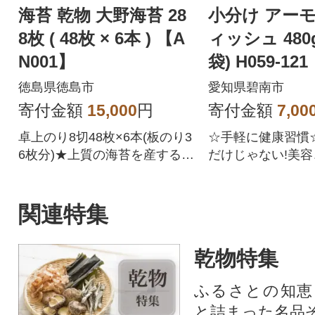
海苔 乾物 大野海苔 28
小分け アー
8枚 ( 48枚 × 6本 ) 【A
ィッシュ 480g(16g×30
N001】
袋) H059-121
徳島県徳島市
愛知県碧南市
寄付金額
15,000
円
寄付金額
7,00
卓上のり8切48枚×6本(板のり3
☆手軽に健康習慣
6枚分)★上質の海苔を産するこ
だけじゃない!美
とで知られる有明海、その中
オススメなアーモ
でも優良な浜の上級品だけを
シュ!
厳選いたしました。
関連特集
乾物特集
ふるさとの知恵
と詰まった名品