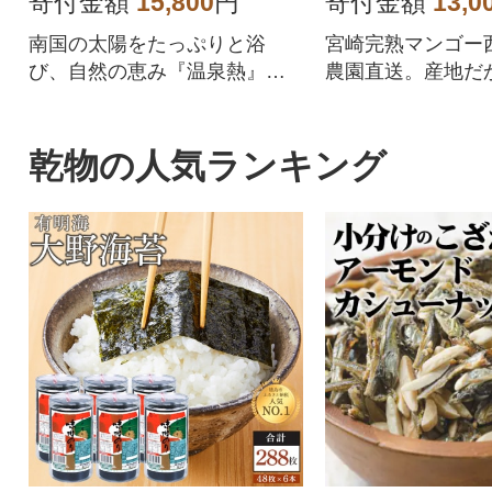
寄付金額
15,800
円
寄付金額
13,0
南国の太陽をたっぷりと浴
宮崎完熟マンゴー
び、自然の恵み『温泉熱』で
農園直送。産地だ
ハウス内を加温した完熟マン
る、訳ありマンゴ
ゴー、甘みは抜群です。
します。
乾物の人気ランキング