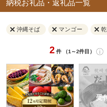
納税お礼品・返礼品一覧
沖縄そば
マンゴー
乾
2
件 （1～2件目）
受