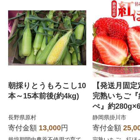
朝採りとうもろこし10
【発送月固定
本～15本前後(約4kg)
完熟いちご『
ぺ』約280g
と新鮮で大粒
長野県原村
静岡県掛川市
ーベリー』全
寄付金額
13,000
円
寄付金額
25,0
栽培期間中農薬不使用で育て
完熟いちご 紅ほっ