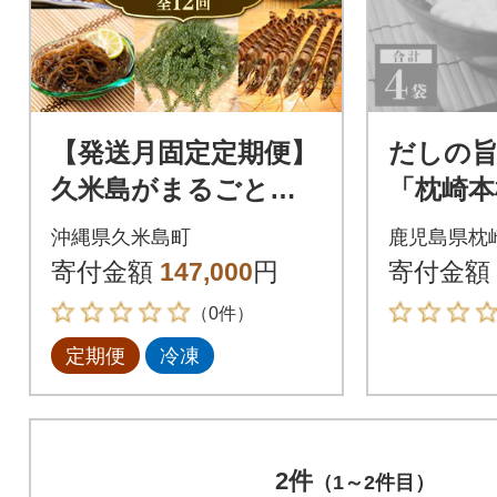
【発送月固定定期便】
だしの旨
久米島がまるごと詰
「枕崎本
まった12ヵ月定期便
どん」 
沖縄県久米島町
鹿児島県枕
全12回
お節 かつ
寄付金額
147,000
円
寄付金額
（0件）
定期便
冷凍
2件
（1～2件目）