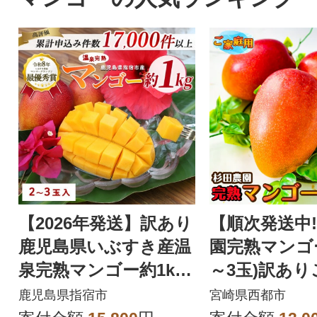
【2026年発送】訳あり
【順次発送中
鹿児島県いぶすき産温
園完熟マンゴー
泉完熟マンゴー約1kg
～3玉)訳あ
(IB057-001)
完熟マンゴー[2
鹿児島県指宿市
宮崎県西都市