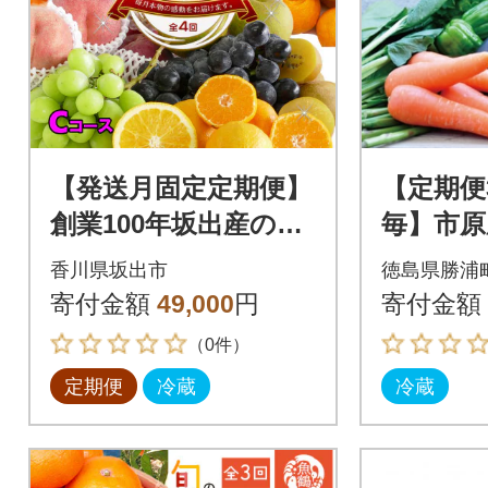
【発送月固定定期便】
【定期便
創業100年坂出産のフ
毎】市原
ルーツとさぬきの特
農産物
香川県坂出市
徳島県勝浦
産品の定期便【Cコー
寄付金額
49,000
円
寄付金額
ス4回】全4回
（0件）
定期便
冷蔵
冷蔵