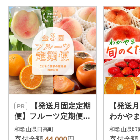
【発送月固定定期
【発送月
PR
便】フルーツ定期便
わかや
品質に自信あり!道の
の【S】
和歌山県日高町
和歌山県印
駅よりこだわり農家
寄付金額
44,000
円
寄付金額