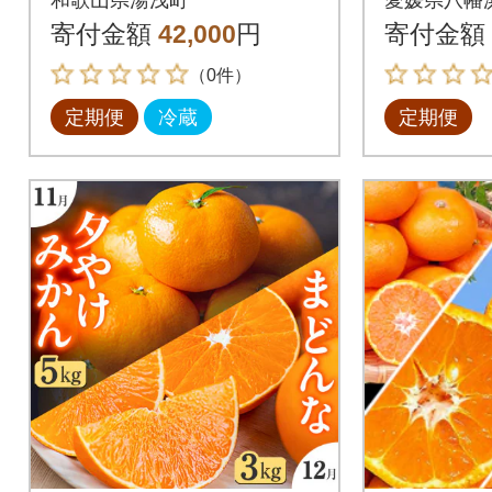
ん・いちご・紀州デ
5-287】
寄付金額
42,000
円
寄付金額
コ)全3回
（0件）
定期便
冷蔵
定期便