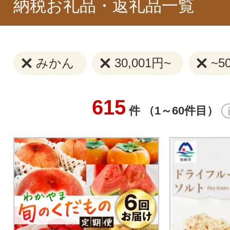
納税お礼品・返礼品一覧
みかん
30,001円~
~5
615
件 （1～60件目）