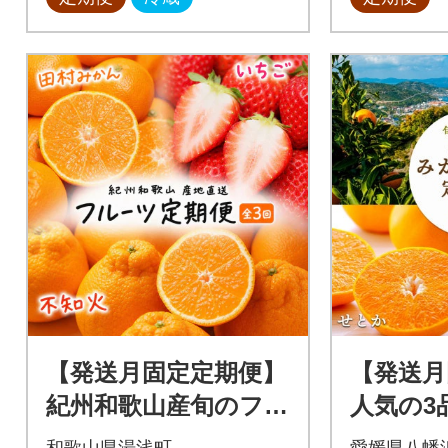
【発送月固定定期便】
【発送月
紀州和歌山産旬のフル
人気の3
ーツセット(田村みか
まどんな
和歌山県湯浅町
愛媛県八幡