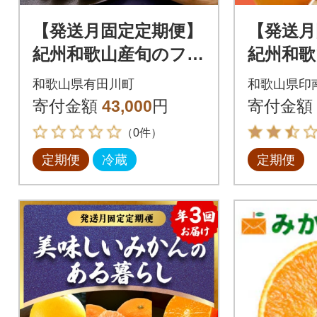
【発送月固定定期便】
【発送月
紀州和歌山産旬のフル
紀州和歌
ーツセットA(巨峰・
ーツセッ
和歌山県有田川町
和歌山県印
梨・みかん)全3回
ん・はる
寄付金額
43,000
円
寄付金額
全3回
（0件）
定期便
冷蔵
定期便