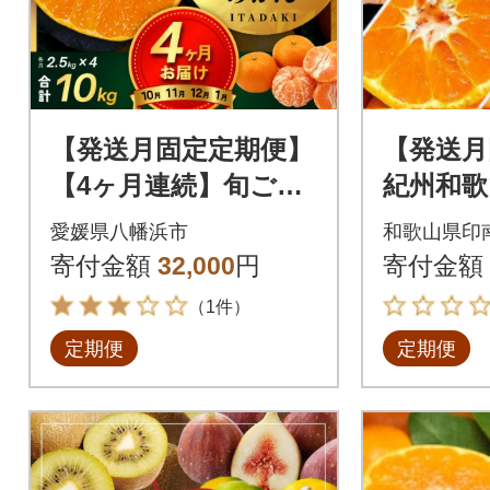
【発送月固定定期便】
【発送月
【4ヶ月連続】旬ごと
紀州和歌
に味わいが変化!頂み
セット(
愛媛県八幡浜市
和歌山県印
かん 2.5kg【G31-5
カン・清
寄付金額
32,000
円
寄付金額
8】全4回
（1件）
定期便
定期便