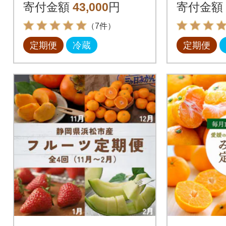
ーサマーオレンジ】
く・みか
寄付金額
43,000
円
寄付金額
【H31-46】全4回
定期便全
（7件）
定期便
冷蔵
定期便