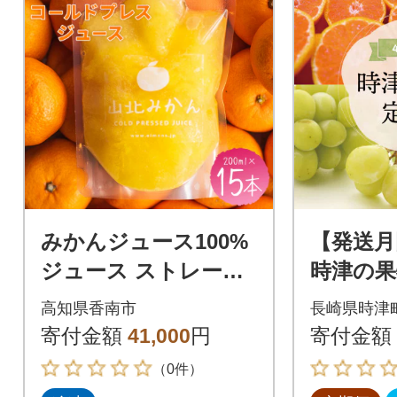
みかんジュース100%
【発送月
ジュース ストレート
時津の果
コールドプレスジュ
かん ぶ
高知県香南市
長崎県時津
ース 15本セット ei-00
マスカッ
寄付金額
41,000
円
寄付金額
05
（0件）