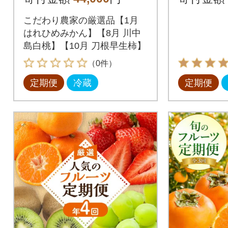
厳選品!全3回
こだわり農家の厳選品【1月
はれひめみかん】【8月 川中
島白桃】【10月 刀根早生柿】
（0件）
定期便
冷蔵
定期便