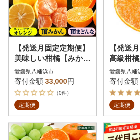
【発送月固定定期便】
【発送月
美味しい柑橘【みか
高級柑橘
ん・まどんな・ニュ
42】全3
愛媛県八幡浜市
愛媛県八幡
ーサマーオレンジ】
寄付金額
33,000
円
寄付金額
【G31-44】全3回
（0件）
定期便
定期便