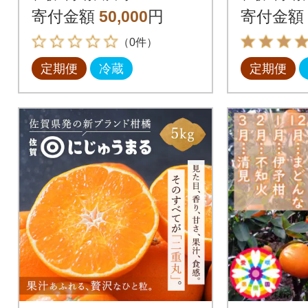
ン・梨・みかん)全3回
梨・みか
寄付金額
50,000
円
寄付金額
（0件）
定期便
冷蔵
定期便