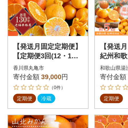
【発送月固定定期便】
【発送月
【定期便3回(12・1・2
紀州和歌
月)】冬のいいとこど
ーツセッ
香川県丸亀市
和歌山県湯
り定期便全3回
ン・なつ
寄付金額
39,000
円
寄付金額
全3回
（0件）
定期便
冷蔵
定期便