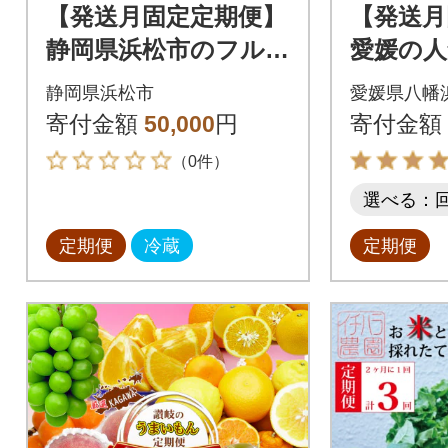
【発送月固定定期便】
【発送月
静岡県浜松市のフルー
愛媛の人
ツ定期便 全4回
きつ定期
静岡県浜松市
愛媛県八幡
全4回【H
寄付金額
50,000
円
寄付金額
（0件）
選べる：
定期便
冷蔵
定期便