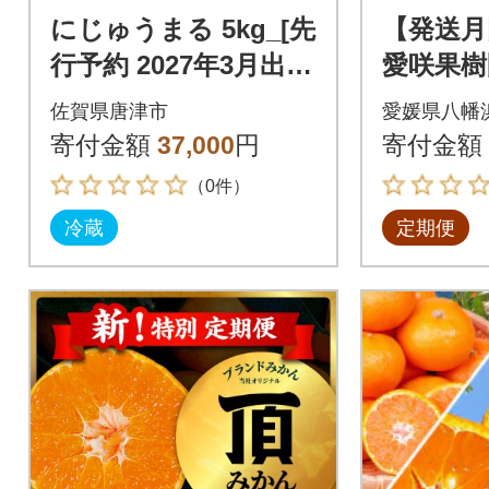
にじゅうまる 5kg_[先
【発送月
行予約 2027年3月出荷
愛咲果樹
予定] 佐賀県産【高級
橘定期便」
佐賀県唐津市
愛媛県八幡
柑橘みかん】
月)全5回
寄付金額
37,000
円
寄付金額
（0件）
冷蔵
定期便