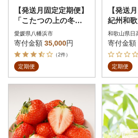
【発送月固定定期便】
【発送月
「こたつの上の冬物
紀州和歌
語」夕やけみかん+ま
ーツセッ
愛媛県八幡浜市
和歌山県日
どんな!【H49-72】全
不知火・
寄付金額
35,000
円
寄付金額
2回
（2件）
定期便
定期便