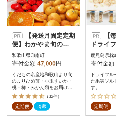
【発送月固定定期
【毎月定期便】
PR
PR
便】わかやま旬のく
ドライ
だもの【S】全6回
ト3種セ
和歌山県印南町
鹿児島県枕
ご・た
寄付金額
47,000
円
寄付金額
ーベリー】
くだもの名産地和歌山より旬
ドライフル
全3回
のまりひめ苺・小玉すいか・
た果実ソル
桃・柿・みかん類をお届けい
す。
たします。
（33件）
定期便
冷蔵
定期便