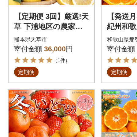
【定期便 3回】厳選!天
【発送月
草 下浦地区の農家が
紀州和歌
愛情込めて育てた柑橘
ーツセッ
熊本県天草市
和歌山県那
3種〈先行受付〉_S04
不知火・
寄付金額
36,000
円
寄付金額
0-013A
（1件）
定期便
定期便