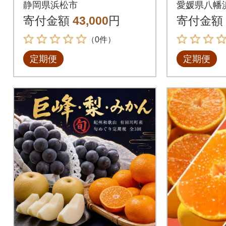
静岡県浜松市
愛媛県八幡
全4回
寄付金額
43,000
円
寄付金額
（0件）
定期便
定期便