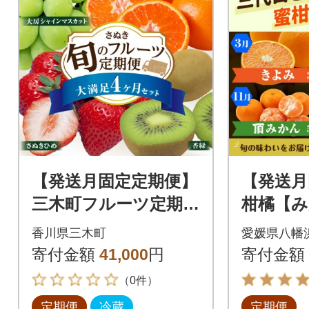
【発送月固定定期便】
【発送月
三木町フルーツ定期便
柑橘【
全4回
んな・
香川県三木町
愛媛県八幡
ーサマ
寄付金額
41,000
円
寄付金額
【H31-
（0件）
定期便
冷蔵
定期便