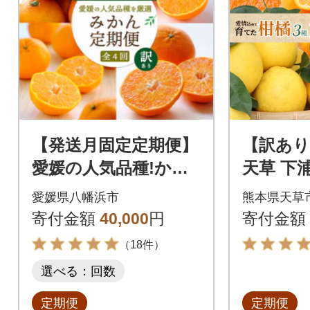
【発送月固定定期便】
【訳あり
愛媛の人気品種!かん
天草 下
きつ定期便 11月～2月
が愛情
愛媛県八幡浜市
熊本県天草
(訳あり)全4回【H25-1
柑橘3種
寄付金額
40,000
円
寄付金額
55】
S040-01
（18件）
選べる：回数
定期便
定期便