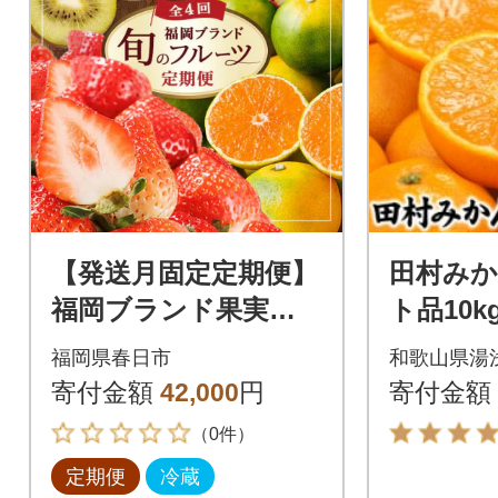
【発送月固定定期便】
田村みか
福岡ブランド果実を
ト品10
楽しむ。季節のご褒美
赤秀/湯
福岡県春日市
和歌山県湯
フルーツ!(春日市)全4
産/産地
寄付金額
42,000
円
寄付金額
回
文左衛門
（0件）
定期便
冷蔵