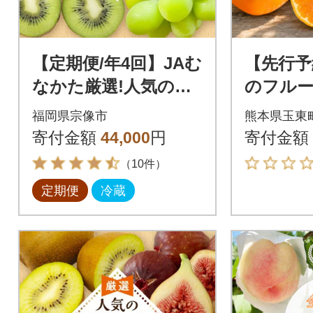
【定期便/年4回】JAむ
【先行予
なかた厳選!人気のフ
のフルー
ルーツ定期便【ほた
かん 柿
福岡県宗像市
熊本県玉東
るの里】_HB0140
《9月下
寄付金額
44,000
円
寄付金額
出荷》
（10件）
定期便
冷蔵