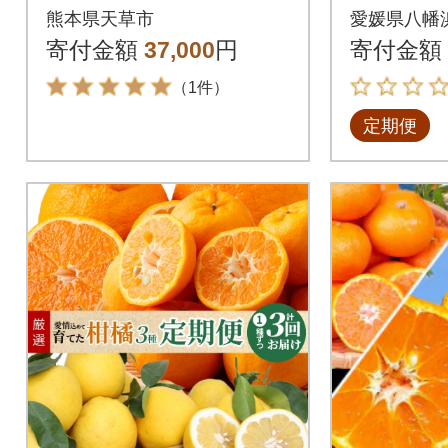
Bセット(訳あり)_S04
か みかん
熊本県天草市
愛媛県八幡
0-T03A
全3回
寄付金額
37,000
円
寄付金額
（1件）
定期便