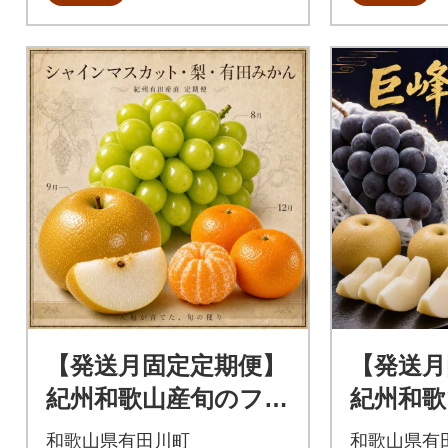
【発送月固定定期便】
【発送月
紀州和歌山産旬のフル
紀州和歌
ーツセットA(シャイ
ーツセッ
和歌山県有田川町
和歌山県有