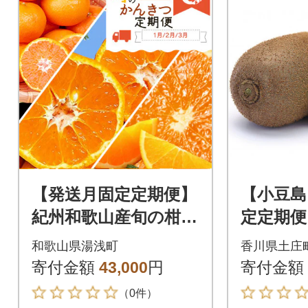
【発送月固定定期便】
【小豆島
紀州和歌山産旬の柑橘
定定期便
セット(みかん・ポン
ーツ定期
和歌山県湯浅町
香川県土庄
カン・清見)全3回
寄付金額
43,000
円
寄付金額
（0件）