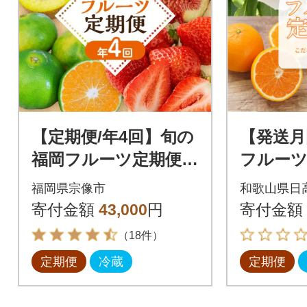
【定期便/年4回】旬の
【発送月
福岡フルーツ定期便
フルーツ
【ほたるの里】_HB0
に自信あ
福岡県宗像市
和歌山県日
087
りこだ
寄付金額
43,000
円
寄付金額
品!全3回
（18件）
定期便
冷蔵
定期便