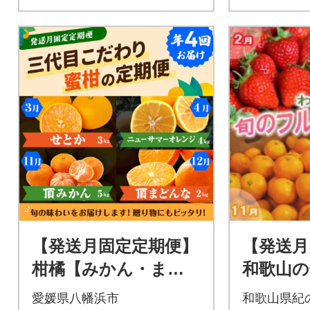
【発送月固定定期便】
【発送月
柑橘【みかん・まど
和歌山の
んな・せとか・ニュ
ツ(いち
愛媛県八幡浜市
和歌山県紀