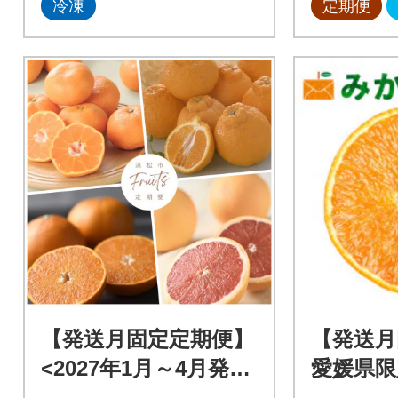
冷凍
定期便
【発送月固定定期便】
【発送月
<2027年1月～4月発送
愛媛県限
>静岡県浜松市の柑橘
【G33-