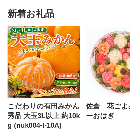
新着お礼品
こだわりの有田みかん
佐倉 花ごよ
秀品 大玉3L以上 約10k
ーおはぎ
g (nuk004-l-10A)