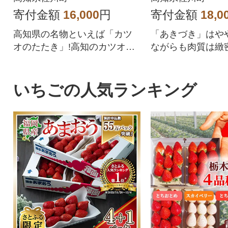
寄付金額
16,000
円
寄付金額
18,0
高知県の名物といえば「カツ
「あきづき」はや
オのたたき」!高知のカツオの
ながらも肉質は緻
たたきを食べたことがない方
良く、またジュー
にも、何度も食べたという舌
も甘みが強い品種
肥えた方にも、感動的なおい
的新しい品種です
いちごの人気ランキング
しさをお届けいたします!
上昇中でオススメ