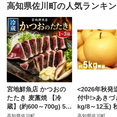
高知県佐川町の人気ランキン
宮地鮮魚店 かつおの
<2026年秋発
たたき 麦藁焼 【冷
付中!>あきづ
蔵】(約600～700g) 5～
kg/8～12玉)
6ヶ月程度で発送
高知県佐川町
高知県佐川町