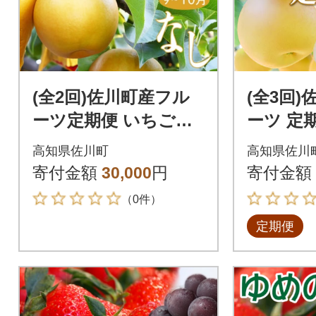
(全2回)佐川町産フル
(全3回
ーツ定期便 いちご・
ーツ 定
梨
旦 梨
高知県佐川町
高知県佐川
寄付金額
30,000
円
寄付金額
（0件）
定期便