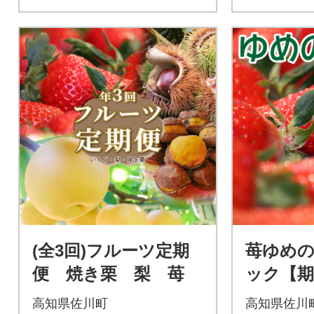
(全3回)フルーツ定期
苺ゆめのか
便 焼き栗 梨 苺
ック【期
定】<20
高知県佐川町
高知県佐川