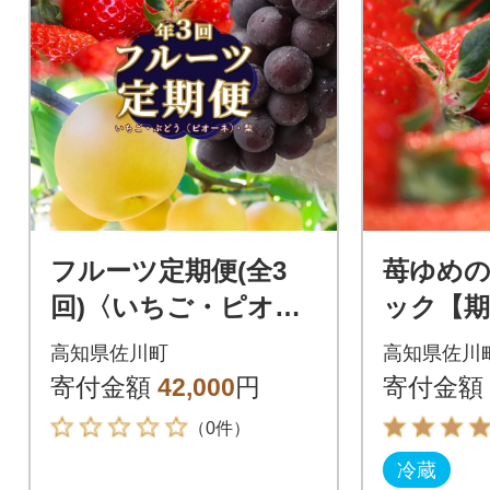
フルーツ定期便(全3
苺ゆめのか
回)〈いちご・ピオー
ック【期
ネ・梨〉
定】<20
高知県佐川町
高知県佐川
下旬頃発
寄付金額
42,000
円
寄付金額
（0件）
冷蔵