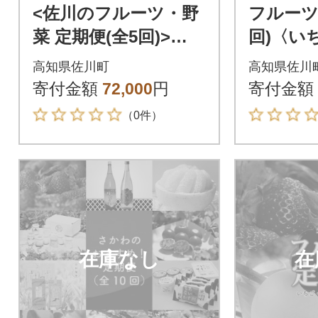
<佐川のフルーツ・野
フルーツ
菜 定期便(全5回)>
回)〈い
苺・冷凍ブルーベリ
ンマス
高知県佐川町
高知県佐川
ー・フルーツトマ
寄付金額
72,000
円
寄付金額
ト・梨・夢甘栗
（0件）
在庫なし
在