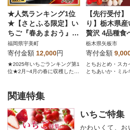
★人気ランキング1位
【先行受付】
★【さとふる限定】い
り】栃木県産
ちご『春あまおう』5
贅沢 4品種食
パック(1.2kg以上)【先
1,120g(280g
福岡県宇美町
栃木県矢板市
行受付】
直送
寄付金額
12,000
円
寄付金額
9,00
★2025年いちごランキング第1
とちおとめ・スカ
位★2月~4月の春に収穫した、
とちあいか・ミル
旬で美味しい春あまおうをお
の4種類の苺が1度
届けします。
特別なセットです!
関連特集
いちご特集
かわいくて、お