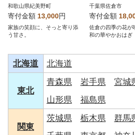
和歌山県紀美野町
千葉県佐倉市
寄付金額
13,000
円
寄付金額
18,0
家族の笑顔に、そっと寄り添
佐倉の四季の花が
う甘さ。
和の華やかおはぎ
北海道
北海道
青森県
岩手県
宮城
東北
山形県
福島県
茨城県
栃木県
群馬
関東