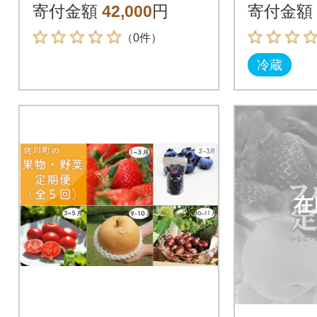
～3月下
寄付金額
42,000
円
寄付金額
（0件）
冷蔵
在