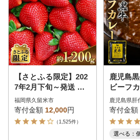
【さとふる限定】202
鹿児島黒
7年2月下旬～発送 あ
ビーフカレ
まおう約300g×4パッ
0P) A9
福岡県久留米市
鹿児島県肝
ク(約1,200g)【数量限
寄付金額
12,000
円
寄付金額
定】
（1,525件）
選べる：