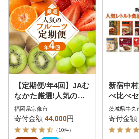
【定期便/年4回】JAむ
新宿中村
なかた厳選!人気のフ
べ比べセッ
ルーツ定期便【ほた
福岡県宗像市
茨城県牛久
るの里】_HB0140
寄付金額
44,000
円
寄付金額
（10件）