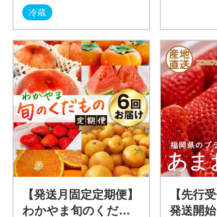
冷蔵
【発送月固定定期便】
【先行受付
わかやま旬のくだも
発送開始