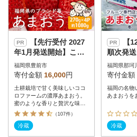
【先行受付 2027
【12月上旬より
PR
PR
年1月発送開始】こだ
順次発送
わりの濃厚あまおう 2
【冬】あ
福岡県豊前市
福岡県那珂
70g×4パック【福岡県
g×4パッ
寄付金額
16,000
円
寄付金額
産あまおう苺】
土耕栽培で甘く美味しいココ
福岡の名物
ロファームの濃厚あまおう。
あまおうを
蜜のような香りと贅沢な味わ
いをお楽しみください。
（107件）
冷蔵
冷蔵