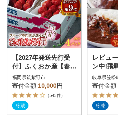
【2027年発送先行受
レビュ
付】ふくおか産【春】
ン中!飛
あまおう4パック(筑紫
ー・ハン
福岡県筑紫野市
岐阜県笠松
野市)
の具)冷
寄付金額
10,000
円
寄付金額
わせセ
（543件）
冷蔵
冷凍