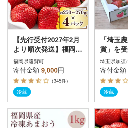
【先行受付2027年2月
「埼玉農
より順次発送】福岡県
賞」を受
産 あまおう 約250～2
み苺 あま
福岡県遠賀町
埼玉県加須
70g×4パック
×2パッ
寄付金額
9,000
円
寄付金額
（345件）
冷蔵
冷蔵