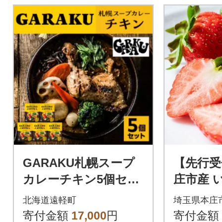
GARAKU札幌スープ
【先行受
カレーチキン5個セッ
庄市産 
ト
あまりん 
北海道遠軽町
埼玉県本庄
ク(500g)
寄付金額
17,000
円
寄付金額