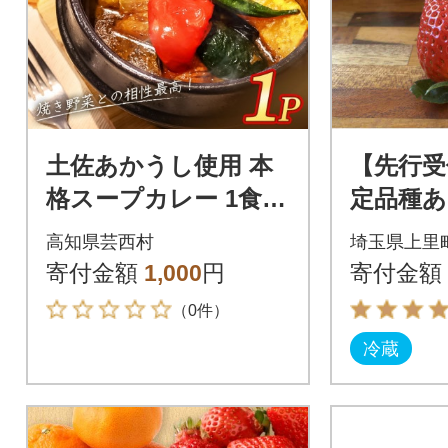
土佐あかうし使用 本
【先行受
格スープカレー 1食セ
定品種あま
ット レトルト 牛骨ス
×2パック)
高知県芸西村
埼玉県上里
ープ仕立て【VEL00
寄付金額
1,000
円
寄付金額
1】
（0件）
冷蔵