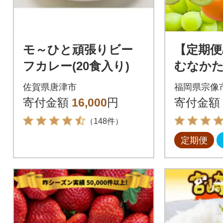
モ～ひと頑張りビー
【定期便/
フカレー(20食入り)
むなかた
ルーツ定
佐賀県唐津市
福岡県宗像
たるの里】
寄付金額
16,000
円
寄付金額
（148件）
定期便