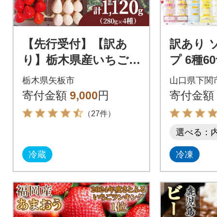
【先行受付】【訳あ
訳あり 
り】栃木県産いちご
プ 6種6
贅沢 4品種食べ比べ
凍 個包
栃木県矢板市
山口県下関
計1,120g(280g×4P)農
ザート お
寄付金額
9,000
円
寄付金額
園直送
（27件）
選べる：
冷蔵
冷凍