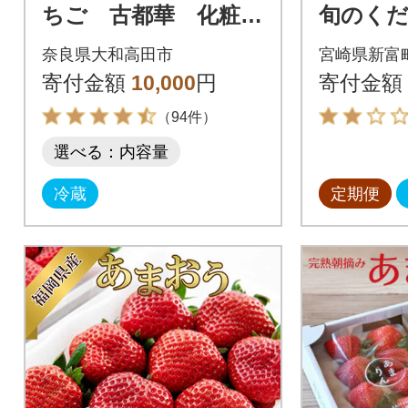
ちご 古都華 化粧箱
旬のく
入り2パック
全12回
奈良県大和高田市
宮崎県新富
寄付金額
10,000
円
寄付金額
（94件）
選べる：内容量
冷蔵
定期便