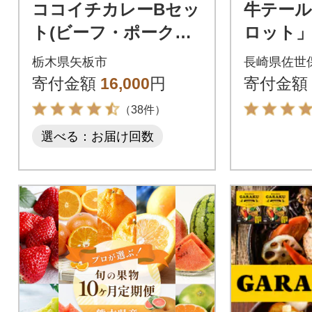
ココイチカレーBセッ
牛テール
ト(ビーフ・ポーク各5
ロット」
個セット)計10個
栃木県矢板市
長崎県佐世
寄付金額
16,000
円
寄付金額
（38件）
選べる：お届け回数