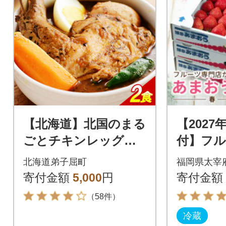
【北海道】北国のまる
【202
ごとチキンレッグス
付】フル
ープカレー300g×2個
選んだ
北海道弟子屈町
福岡県太宰
41
苺」春6
寄付金額
5,000
円
寄付金額
市)
（58件）
冷蔵