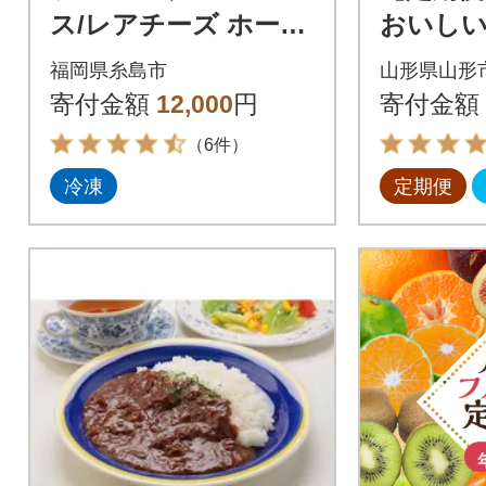
ス/レアチーズ ホール
おいし
ケーキ 3種 冷凍[AQD
に!1年定
福岡県糸島市
山形県山形
017]
送 旬 FZ2
寄付金額
12,000
円
寄付金額
（6件）
冷凍
定期便