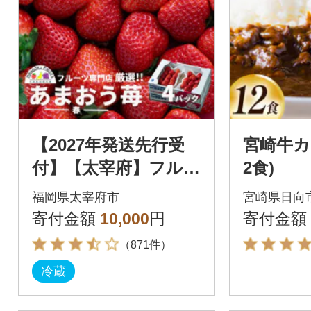
【2027年発送先行受
宮崎牛カレ
付】【太宰府】フルー
2食)
ツ専門店厳選! 「あま
福岡県太宰府市
宮崎県日向
おう苺」春4パック
寄付金額
10,000
円
寄付金額
（871件）
冷蔵