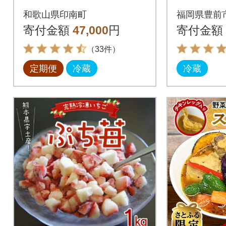
の【S】全6回
の濃厚あま
和歌山県印南町
福岡県豊前
×4パッ
寄付金額
47,000
円
寄付金額
あまお
（33件）
定期便
冷蔵
冷蔵