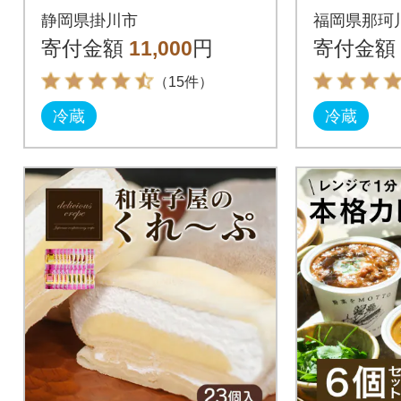
「紅ほっぺ+すずの薫
おう約25
静岡県掛川市
福岡県那珂
り」6P 約1.6kg(約270
(那珂川市
寄付金額
11,000
円
寄付金額
g×6)
（15件）
冷蔵
冷蔵