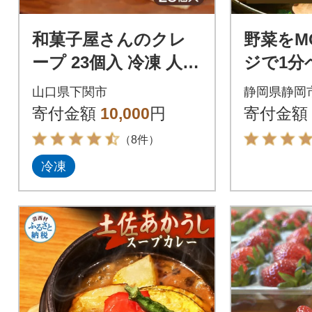
和菓子屋さんのクレ
野菜をM
ープ 23個入 冷凍 人気
ジで1分
スイーツ アイス おや
スープ 
山口県下関市
静岡県静岡
つ 下関 山口 HS108
個セッ
寄付金額
10,000
円
寄付金額
（8件）
冷凍