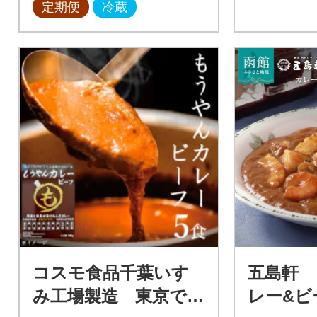
定期便
冷蔵
コスモ食品千葉いす
五島軒
み工場製造 東京で行
レー&ビ