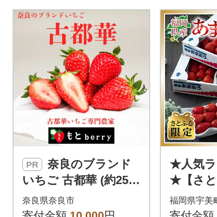
奈良のブランド
★人気ラ
PR
いちご 古都華 (約250
★【さと
g×4パック) 【2027年
いちご
奈良県奈良市
福岡県宇美
1月～順次発送】 mbr
う』5パッ
寄付金額
10,000
円
寄付金額