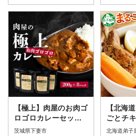
【極上】肉屋のお肉ゴ
【北海道
ロゴロカレーセット
ごとチ
(中辛8パック)
ープカレー
茨城県下妻市
北海道弟子