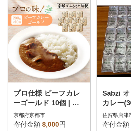
プロ仕様 ビーフカレ
Sabzi
ーゴールド 10個 | 京
カレー(3
都 レトルト食品 レト
京都府京都市
佐賀県唐津
ルトカレー 人気
寄付金額
8,000
円
寄付金額