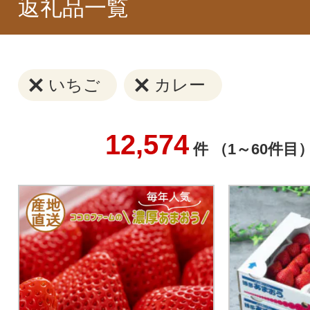
返礼品一覧
いちご
カレー
12,574
件 （1～60件目