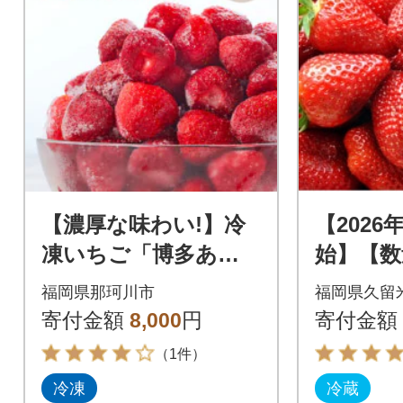
【濃厚な味わい!】冷
【2026
凍いちご「博多あま
始】【数
おう」1kg<やまや>
県産特別
福岡県那珂川市
福岡県久留
(那珂川市)
4パック
寄付金額
8,000
円
寄付金額
（1件）
冷凍
冷蔵