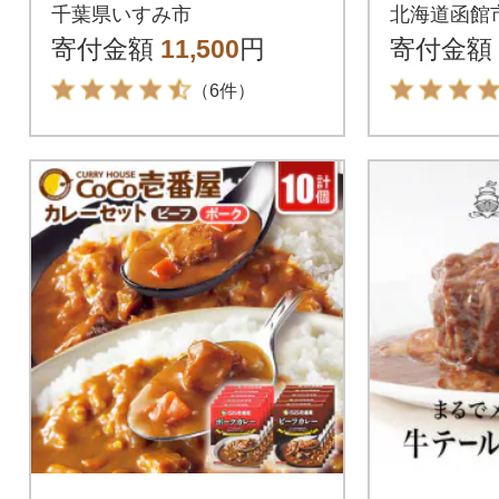
列ができるカレー店
ノフ詰合せ
千葉県いすみ市
北海道函館
「もうやんカレービ
5
寄付金額
11,500
円
寄付金額
ーフ」レトルト5箱
（6件）