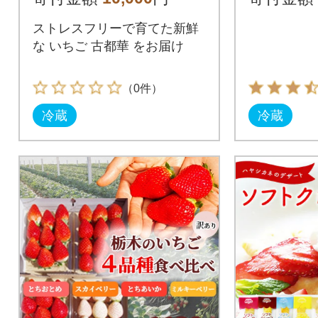
01
上)【先
ストレスフリーで育てた新鮮
な いちご 古都華 をお届け
（0件）
冷蔵
冷蔵