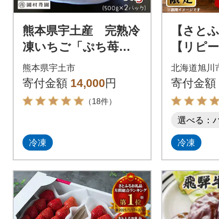
熊本県宇土産 完熟冷
【さとふ
凍いちご「ぷち苺」1
【リピー
kg(500g×2袋) 園村苺
スープカ
熊本県宇土市
北海道旭川
園
食入り)_0
寄付金額
14,000
円
寄付金額
（18件）
選べる：
冷凍
冷凍