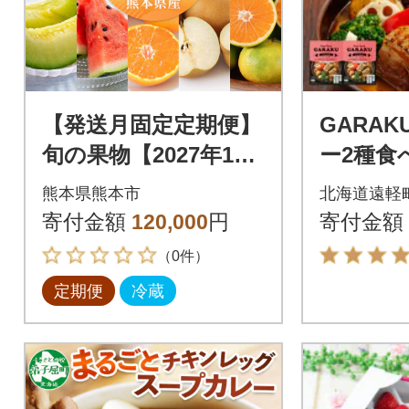
【発送月固定定期便】
GARA
旬の果物【2027年1月
ー2種食
～10月発送予定】全10
ット
熊本県熊本市
北海道遠軽
回
寄付金額
120,000
円
寄付金額
（0件）
定期便
冷蔵