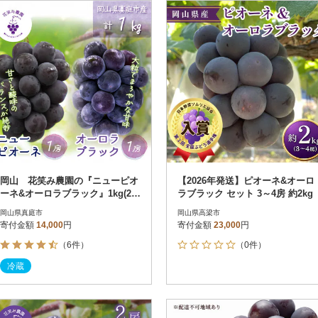
円
レビュー
レビュー
決済方法
解除
寄付金額
PayPay
発送種別
解除
クレジットカード決済
寄付金額
通常
Amazon Pay
冷蔵便
楽天ペイ
冷凍便
メルペイ
コンビニ支払い
ソフトバンクまとめて支払い
au PAY（auかんたん決済）
岡山 花笑み農園の『ニューピオ
【2026年発送】ピオーネ&オーロ
d払い
ーネ&オーロラブラック』1kg(2
ラブラック セット 3～4房 約2kg
金融機関(Pay-easy決済)
房) PA-1
岡山県真庭市
岡山県高梁市
寄付金額
14,000
円
寄付金額
23,000
円
（6件）
（0件）
解除
結果を見る（
90
件
冷蔵