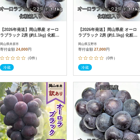
【2026年発送】岡山県産 オーロ
【2026年発送】岡山県産 オーロ
ラブラック 2房 (約1.1kg) 化粧箱
ラブラック 2房 (約1.1kg) 化粧箱
入り
入り
岡山県井原市
岡山県玉野市
寄付金額
24,000
円
寄付金額
27,000
円
（0件）
（0件）
冷蔵
冷蔵