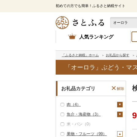
初めての方でも簡単！ふるさと納税サイト
人気ランキング
「ふるさと納税」ホーム
お礼品から探す
「オーロラ」ぶどう・マス
お礼品カテゴリ
解除
肉（4）
9
魚介・海産物（3）
牛肉（精肉）（0）
米・パン（0）
牛肉（加工品）（4）
カニ（0）
果物・フルーツ（99）
ハンバーグ（4）
豚肉（精肉）（0）
エビ（0）