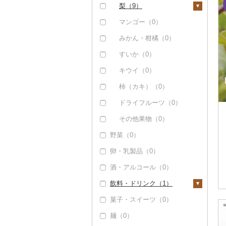
（0）
梨（9）
その他魚介・加工品
和梨（0）
マンゴー（0）
（3）
洋梨・ラフランス
みかん・柑橘（0）
（9）
すいか（0）
キウイ（0）
柿（カキ）（0）
ドライフルーツ（0）
その他果物（0）
野菜（0）
卵・乳製品（0）
酒・アルコール（0）
飲料・ドリンク（1）
菓子・スイーツ（0）
水・ミネラルウォータ
ー（0）
麺（0）
コーヒー・コーヒー豆