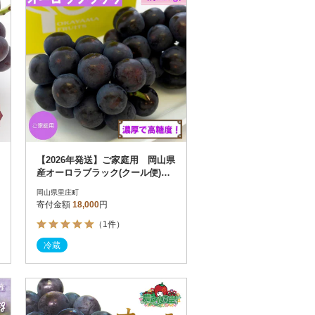
【2026年発送】ご家庭用 岡山県
産オーロラブラック(クール便)約
1.2kg
岡山県里庄町
寄付金額
18,000
円
（1件）
冷蔵