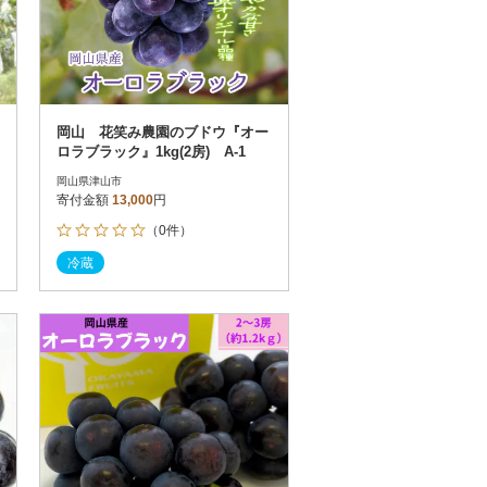
岡山 花笑み農園のブドウ『オー
ロラブラック』1kg(2房) A-1
岡山県津山市
寄付金額
13,000
円
（0件）
冷蔵