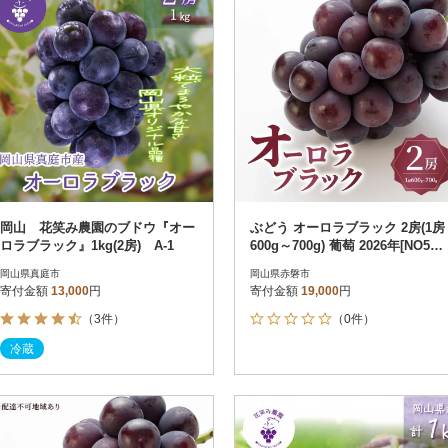
岡山 花笑み農園のブドウ『オー
ぶどう オーロラブラック 2房(1房
ロラブラック』1kg(2房) A-1
600g～700g) 葡萄 2026年[NO576
5-0524]
岡山県真庭市
岡山県赤磐市
寄付金額
13,000
円
寄付金額
19,000
円
（3件）
（0件）
冷蔵