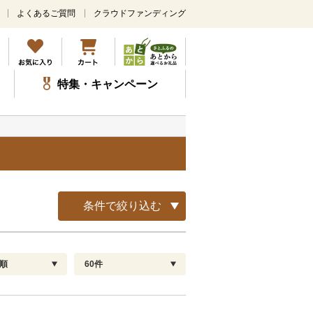
よくあるご質問
クラウドファンディング
メ
イ
ン
コ
ン
特集・キャンペーン
テ
ン
ツ
に
ス
覧
キ
ッ
プ
条件で絞り込む
順
60件
配送指定
解除
順
30
お届け日時指定可
60