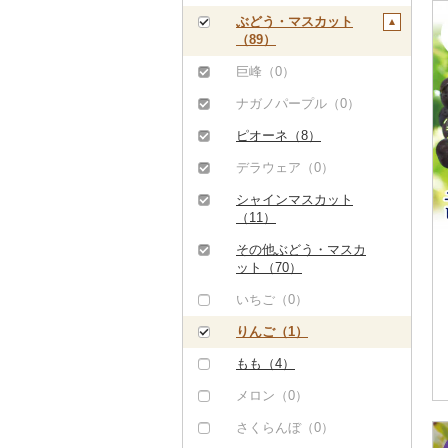
もつ鍋（0）
豚肉（加工品）（4）
いくら（0）
ぶどう・マスカット
（89）
ローストビーフ（0）
ハンバーグ（4）
鶏肉（0）
うに（0）
巨峰（0）
ビーフジャーキー
もつ鍋（0）
鹿肉（0）
明太子・たらこ（0）
（0）
ナガノパープル（0）
ハム（0）
馬肉（0）
その他魚卵（0）
その他牛肉（加工品）
ピオーネ（8）
ソーセージ・ウインナ
羊肉・ラム肉（ジンギ
貝（0）
（2）
ー（0）
スカン）（0）
デラウェア（0）
うなぎ（0）
ベーコン・サラミ
鴨肉（0）
シャインマスカット
鮮魚（0）
（0）
（11）
猪肉（0）
イカ・タコ（0）
その他豚肉（加工品）
その他ぶどう・マスカ
その他肉・加工品
（1）
ット（70）
海苔・海藻（0）
（1）
いちご（0）
干物（0）
りんご（1）
その他魚介・加工品
（3）
もも（4）
しらす・ちりめん
メロン（0）
（0）
さくらんぼ（0）
かまぼこ・練り製品