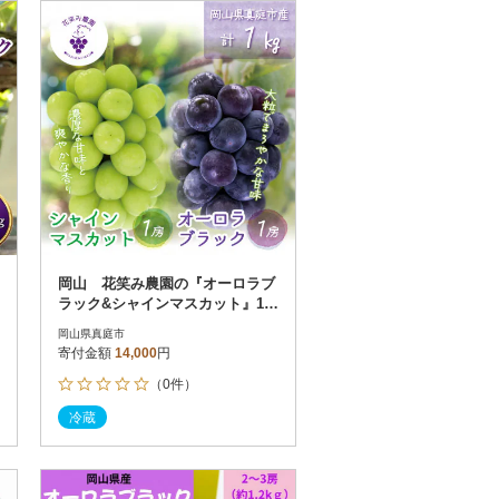
お届け時間帯指定可
発送される月指定可
件数順
90
評価順
120
が高い順
その他
解除
が低い順
さとふる限定のお礼品
定期便
さとふるアプリdeワンストップ申請
対象
岡山 花笑み農園の『オーロラブ
ラック&シャインマスカット』1k
g(2房)AS
岡山県真庭市
寄付金額
14,000
円
（0件）
）
冷蔵