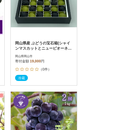
岡山県産 ぶどうの宝石箱(シャイ
ンマスカットとニューピオーネ又
はオーロラブラック)36粒
岡山県岡山市
寄付金額
19,000
円
（0件）
冷蔵