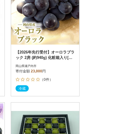
【2026年先行受付】オーロラブラ
ック 2房 (約940g) 化粧箱入り[No.
5735-2070]
岡山県瀬戸内市
寄付金額
23,000
円
（0件）
冷蔵