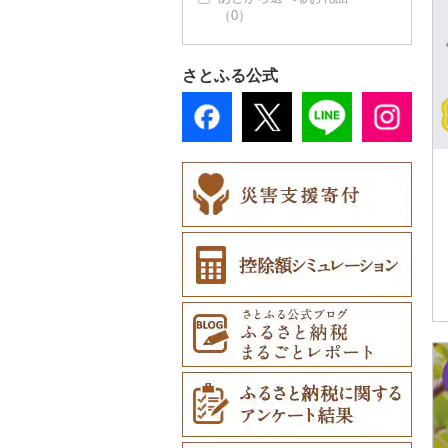
アロマ（0）
その他鞄・バッグ
（0）
その他加工品（4）
数珠（0）
（0）
スプーン・フォーク・
鍋（0）
トイレットペーパー
本・CD・DVD（0）
スリッパ・下駄・草履
ペンダント・ネックレ
その他服飾小物（2）
プロテイン（0）
ナイフ（0）
（8）
（0）
ス（52）
工芸品（2）
まな板（0）
おもちゃ・ぬいぐるみ
財布（0）
その他美容（1）
さとふる公式
皿・椀（0）
ティッシュ（0）
（1）
その他靴・履物（2）
ピアス・イヤリング
播州そろばん（0）
土鍋（0）
ショール・ストール
（52）
弁当箱（0）
その他日用品（10）
ご当地キャラクター
（0）
美濃和紙（0）
その他キッチン用品
（0）
真珠・パール（52）
その他食器（0）
（3）
ネクタイ・ベルト
民芸品（0）
ベビー用品（0）
その他アクセサリー
（0）
（9）
ペット用品（0）
マフラー・手袋（0）
防災グッズ（6）
その他服飾小物（2）
その他雑貨（11）