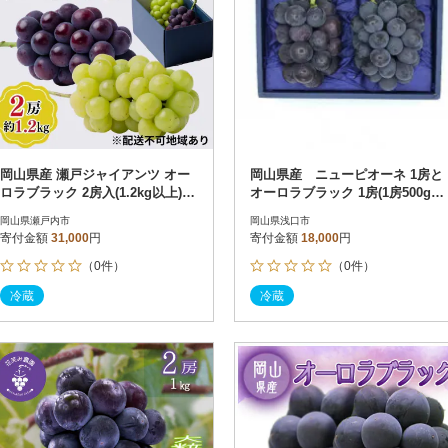
岡山県産 瀬戸ジャイアンツ オー
岡山県産 ニューピオーネ 1房と
ロラブラック 2房入(1.2kg以上)
オーロラブラック 1房(1房500g前
[No.5735-3349]
後)
岡山県瀬戸内市
岡山県浅口市
寄付金額
31,000
円
寄付金額
18,000
円
（0件）
（0件）
冷蔵
冷蔵