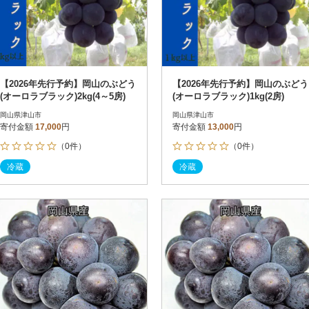
【2026年先行予約】岡山のぶどう
【2026年先行予約】岡山のぶどう
(オーロラブラック)2kg(4～5房)
(オーロラブラック)1kg(2房)
岡山県津山市
岡山県津山市
寄付金額
17,000
円
寄付金額
13,000
円
（0件）
（0件）
冷蔵
冷蔵