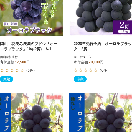
岡山 花笑み農園のブドウ『オー
2026年先行予約 オーロラブラッ
ロラブラック』1kg(2房) A-1
ク 2房
岡山県新庄村
岡山県浅口市
寄付金額
12,500
円
寄付金額
20,000
円
（0件）
（0件）
冷蔵
冷蔵