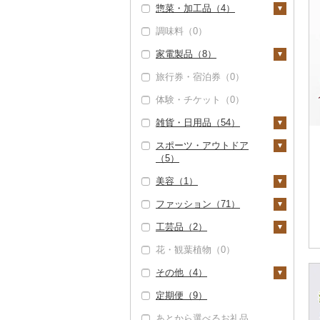
惣菜・加工品（4）
（0）
調味料（0）
惣菜（0）
茶（1）
家電製品（8）
カレー・シチュー
飲料（0）
果汁飲料（0）
（0）
旅行券・宿泊券（0）
季節・空調家電（0）
茶葉・ティーバッグ
紅茶（0）
鍋（0）
（1）
体験・チケット（0）
キッチン家電（0）
その他飲料・ジュース
ピザ（0）
静岡茶（0）
（0）
雑貨・日用品（54）
照明器具（2）
レトルト（0）
足柄茶（0）
スポーツ・アウトドア
パソコン・周辺機器
家具・インテリア
（5）
スープ（0）
（0）
（5）
知覧茶（0）
美容（1）
豆腐・納豆（0）
TV・オーディオ・カ
タンス（0）
寝具（27）
ゴルフ（0）
八女茶（0）
メラ（5）
ファッション（71）
漬物（0）
机・テーブル（0）
布団（0）
タオル（0）
釣り（0）
スキンケア（0）
その他茶（0）
美容・健康家電（0）
工芸品（2）
缶詰・瓶詰（0）
椅子・チェア・ソファ
枕（0）
文房具・印鑑（0）
サイクリング（0）
シャンプー・リンス
鞄・バッグ（1）
カー用品（0）
（0）
（0）
花・観葉植物（0）
乾物（0）
毛布（14）
食器（8）
アウトドア・キャンプ
トートバッグ・ショル
洋服（0）
織物（0）
時計（0）
その他家具・インテリ
（5）
石鹸・ボディーソープ
ダーバッグ（1）
その他（4）
燻製（スモーク）
タオルケット（0）
グラス・カップ（4）
キッチン用品（3）
和服（0）
陶器・漆器（0）
ア（5）
（0）
（0）
その他家電（1）
その他スポーツ（0）
キャリーバッグ・スー
定期便（9）
その他寝具（13）
タンブラー（5）
包丁（0）
日用品（14）
靴・履物（2）
その他装飾品・工芸品
地域サービス（0）
入浴剤（0）
ツケース（0）
おせち（0）
（2）
あとから選べるお礼品
箸（0）
フライパン（0）
洗剤（0）
楽器・器材（1）
靴・シューズ（0）
アクセサリー（68）
その他（4）