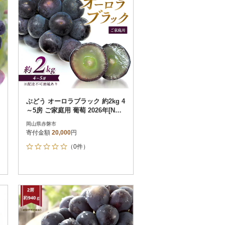
ぶどう オーロラブラック 約2kg 4
～5房 ご家庭用 葡萄 2026年[NO5
765-0697]
岡山県赤磐市
寄付金額
20,000
円
（0件）