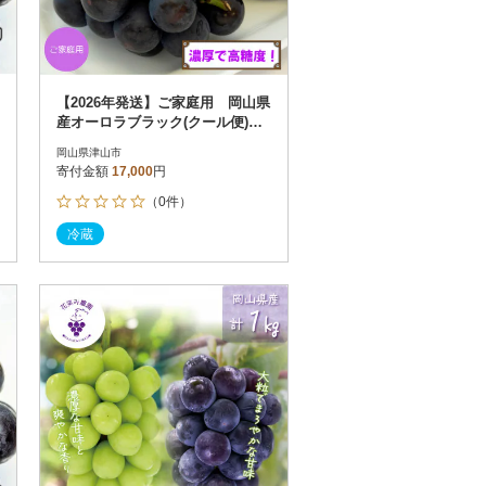
【2026年発送】ご家庭用 岡山県
産オーロラブラック(クール便)
約1.2kg(2～3房)
岡山県津山市
寄付金額
17,000
円
（0件）
冷蔵