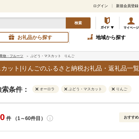
ログイン
新規会員登録
検索
お礼品から探す
地域から探す
果物・フルーツ
ぶどう・マスカット
りんご
カット|りんごのふるさと納税お礼品・返礼品一
検索条件：
オーロラ
ぶどう・マスカット
りんご
0
おすすめ
件 （1～60件目）
寄付金額
解除
地域
解除
おすすめ
円～
新着順