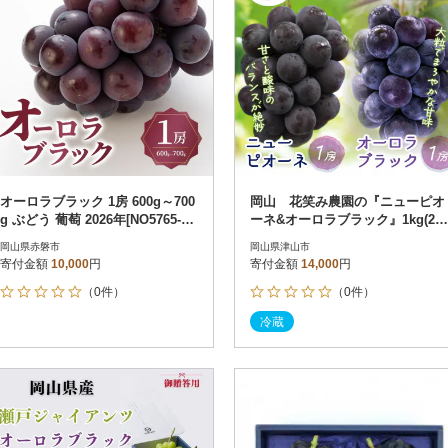
オーロラブラック 1房 600g～700
岡山 花笑み農園の『ニューピオ
g ぶどう 葡萄 2026年[NO5765-08
ーネ&オーロラブラック』1kg(2
48]
房) PA-1
岡山県赤磐市
岡山県津山市
寄付金額
10,000
円
寄付金額
14,000
円
（0件）
（0件）
冷蔵