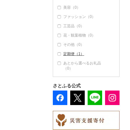
美容（0）
ファッション（0）
工芸品（0）
花・観葉植物（0）
その他（0）
定期便（1）
あとから選べるお礼品
（0）
さとふる公式