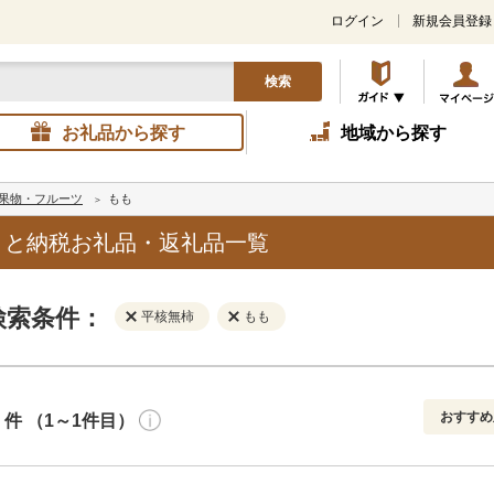
ログイン
新規会員登録
検索
お礼品から探す
地域から探す
果物・フルーツ
もも
さと納税お礼品・返礼品一覧
検索条件：
平核無柿
もも
おすすめ
件 （1～1件目）
寄付金額
解除
地域
解除
おすすめ
円～
新着順