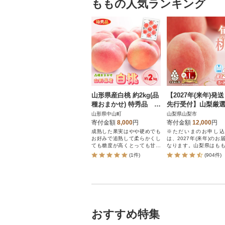
ももの人気ランキング
山形県産白桃 約2kg(品
【2027年(来年)
種おまかせ) 特秀品 柔
先行受付】山梨厳
らかくなる桃【令和8年
の桃約2kg
山形県中山町
山梨県山梨市
産】
寄付金額
8,000
円
寄付金額
12,000
円
成熟した果実はやや硬めでも
※ただいまのお申し込
お好みで追熟して柔らかくし
は、2027年(来年)のお
ても糖度が高くとっても甘い
なります。山梨県はも
んです!
量日本一(※)!大好評の
(1件)
(904件)
い桃を旬の時期にお届け!
市の人気の桃を直送
おすすめ特集