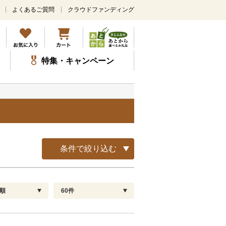
よくあるご質問
クラウドファンディング
メ
イ
ン
コ
ン
特集・キャンペーン
テ
ン
ツ
に
ス
キ
ッ
プ
条件で絞り込む
順
60件
配送指定
解除
順
30
お届け日時指定可
60