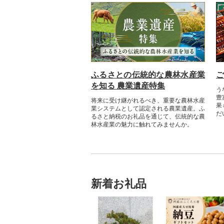
ふるさとの伝統的な農林水産業
ご
を知る 農業遺産特集
う
豊
将来に受け継がれるべき、重要な農林水産
果
業システムとして認定される農業遺産。ふ
だ
るさと納税のお礼品を通じて、伝統的な農
林水産業の魅力に触れてみませんか。​​
新着お礼品