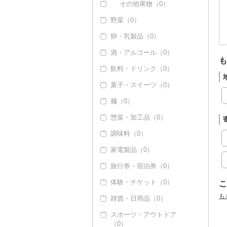
干し柿（2）
その他果物（0）
野菜（0）
干し芋（0）
卵・乳製品（0）
その他ドライフルーツ
（0）
酒・アルコール（0）
も
飲料・ドリンク（0）
菓子・スイーツ（0）
麺（0）
惣菜・加工品（0）
調味料（0）
家電製品（0）
旅行券・宿泊券（0）
体験・チケット（0）
こ
も
雑貨・日用品（0）
スポーツ・アウトドア
（0）