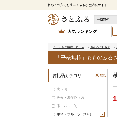
初めての方でも簡単！ふるさと納税サイト
人気ランキング
「ふるさと納税」ホーム
お礼品から探す
「平核無柿」もものふる
お礼品カテゴリ
解除
肉（0）
1
魚介・海産物（0）
米・パン（0）
果物・フルーツ（387）