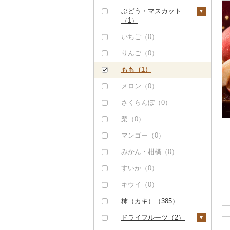
ぶどう・マスカット
（1）
巨峰（0）
いちご（0）
ナガノパープル（0）
りんご（0）
ピオーネ（0）
もも（1）
デラウェア（0）
メロン（0）
シャインマスカット
さくらんぼ（0）
（0）
梨（0）
その他ぶどう・マスカ
マンゴー（0）
ット（0）
みかん・柑橘（0）
すいか（0）
キウイ（0）
柿（カキ）（385）
ドライフルーツ（2）