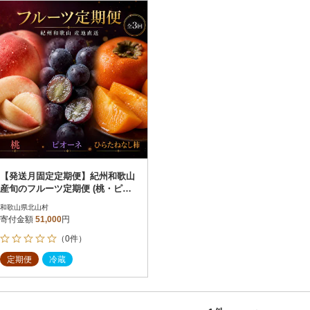
円
レビュー
レビュー
決済方法
解除
寄付金額
PayPay
発送種別
解除
クレジットカード決済
寄付金額
通常
Amazon Pay
冷蔵便
楽天ペイ
冷凍便
メルペイ
コンビニ支払い
ソフトバンクまとめて支払い
au PAY（auかんたん決済）
【発送月固定定期便】紀州和歌山
d払い
産旬のフルーツ定期便 (桃・ピオ
金融機関(Pay-easy決済)
ーネ・平核無柿)【tkb371】全3回
和歌山県北山村
寄付金額
51,000
円
（0件）
解除
結果を見る（
1
件
定期便
冷蔵