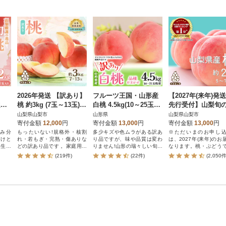
発送
2026年発送 【訳あり】
フルーツ王国・山形産
【2027年(来年)
選旬
桃 約3kg (7玉～13玉)
白桃 4.5kg(10～25玉程
先行受付】山梨旬
山梨市産 桃
度)訳あり品【2026年7
約2kg(5～7玉)
山梨県山梨市
山形県
山梨県山梨市
月中旬より順次発送】
寄付金額
12,000
円
寄付金額
13,000
円
寄付金額
13,000
円
み分
もったいない!規格外・核割
多少キズや色ムラがある訳あ
※ただいまのお申し
届けと
れ・若もぎ・完熟・傷ありな
り品ですが、味や品質は変わ
は、2027年(来年)のお
も生産
どの訳あり品です 。家庭用や
りません!山形の瑞々しい旬の
なります。桃・ぶどう
おいし
加工用におススメです
桃をお届けします!
なフルーツの里・山
(219件)
(22件)
(2,050件
 山梨
ら、新鮮な朝もぎモモ
直送!お中元や贈り物にも