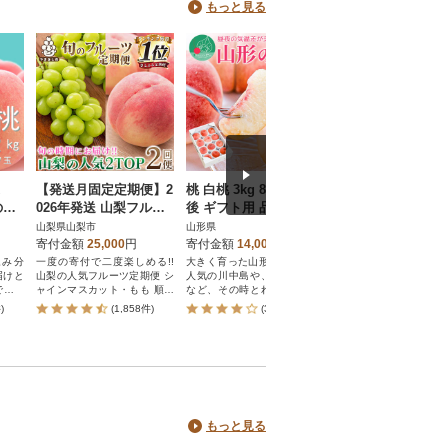
もっと見る
発送
【発送月固定定期便】2
桃 白桃 3kg 8～12玉前
【8月下旬～9月中
の桃
026年発送 山梨フルー
後 ギフト用 品種おまか
送予定】津軽の桃
ツ旬の果物 桃+シャイ
せ 山形県産 【令和8年
中島白桃約3kg
山梨県山梨市
山形県
青森県平川市
ンマスカット 全2回
産 先行予約】
寄付金額
25,000
円
寄付金額
14,000
円
寄付金額
16,000
円
込み分
一度の寄付で二度楽しめる!!
大きく育った山形県産の白桃!
岩木山を望む津軽平野
届けと
山梨の人気フルーツ定期便 シ
人気の川中島や、硬めの美晴
な大地と昼夜の寒暖差
で有名
ャインマスカット・もも 順次
など、その時とれた旬の品種
て、『果汁が多く』『
梨市か
発送
をお届けします!
多い』美味しい桃にな
)
(1,858件)
(350件)
(1件)
を産地
ます。りんご栽培で培
術を生かし、手間暇か
信の『津軽の桃』を是
味ください。
もっと見る