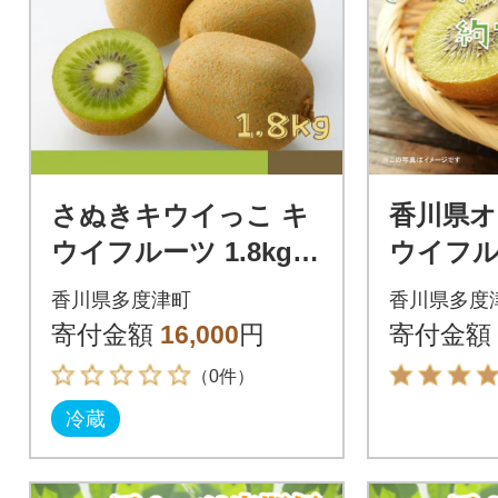
さぬきキウイっこ キ
香川県
ウイフルーツ 1.8kg
ウイフ
【先行受付中!令和8年
きキウイっ
香川県多度津町
香川県多度
11月中旬頃より】【A
kg【A-4
寄付金額
16,000
円
寄付金額
-114】
（0件）
冷蔵