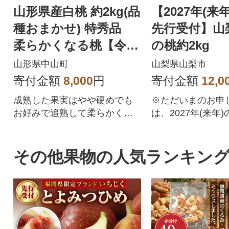
山形県産白桃 約2kg(品
【2027年(
種おまかせ) 特秀品
先行受付】山
柔らかくなる桃【令和
の桃約2kg
8年産】
山形県中山町
山梨県山梨市
寄付金額
8,000
円
寄付金額
12,0
成熟した果実はやや硬めでも
※ただいまのお申
お好みで追熟して柔らかくし
は、2027年(来年
ても糖度が高くとっても甘い
ります。山梨県は
んです!
日本一(※)!大好
桃を旬の時期にお届
その他果物の人気ランキン
の人気の桃を直送