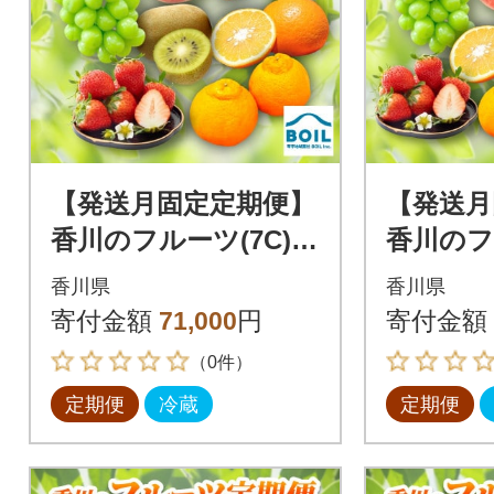
【発送月固定定期便】
【発送月
香川のフルーツ(7C)全
香川のフ
7回
8回
香川県
香川県
寄付金額
71,000
円
寄付金額
（0件）
定期便
冷蔵
定期便