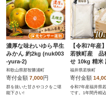
濃厚な味わいゆら早生
【令和7年産
みかん 約2kg (nuk003
若狭町産 品
-yura-2)
せ 10kg 精
簡易袋
和歌山県那智勝浦町
福井県若狭町
寄付金額
7,000
円
寄付金額
14,0
群を抜いた甘さやコクをご堪
令和7年産福井県
能下さい!
です。1年間丹精
した。