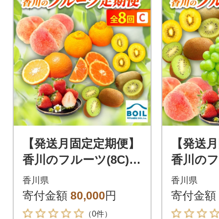
【発送月固定定期便】
【発送月
香川のフルーツ(8C)全
香川のフ
8回
9回
香川県
香川県
寄付金額
80,000
円
寄付金額
（0件）