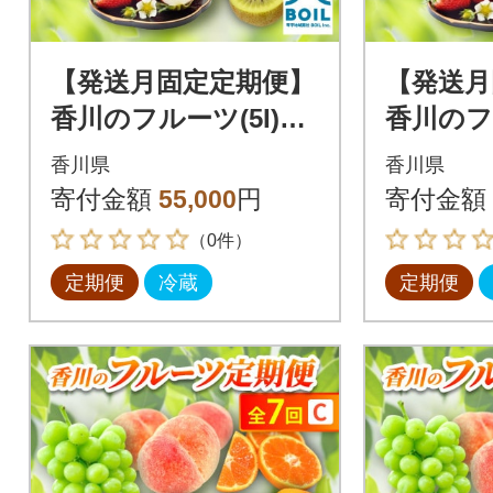
【発送月固定定期便】
【発送月
香川のフルーツ(5I)全
香川のフ
5回
5回
香川県
香川県
寄付金額
55,000
円
寄付金額
（0件）
定期便
冷蔵
定期便