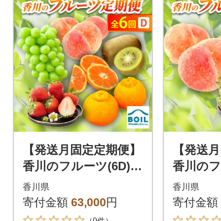
【発送月固定定期便】
【発送月
香川のフルーツ(6D)全
香川のフ
6回
3回
香川県
香川県
寄付金額
63,000
円
寄付金額
（0件）