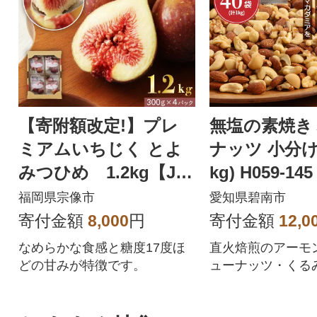
【寄附額改定!】プレ
無塩の素焼き
ミアムいちじく とよ
ナッツ 小分け
みつひめ 1.2kg【JA
kg) H059-145
ほたるの里】_HA0278
福岡県宗像市
愛知県碧南市
寄付金額
8,000
円
寄付金額
12,0
なめらかな食感と糖度17度ほ
直火焙煎のアーモ
どの甘みが特徴です。
ューナッツ・くる
ミアのミックスナ