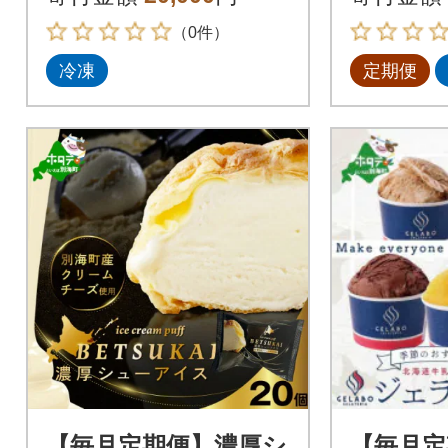
みを使用
（0件）
冷凍
定期便
【毎月定期便】濃厚シ
【毎月定