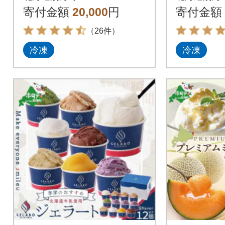
12個入
北海道 
寄付金額
20,000
円
寄付金額
（26件）
冷凍
冷凍