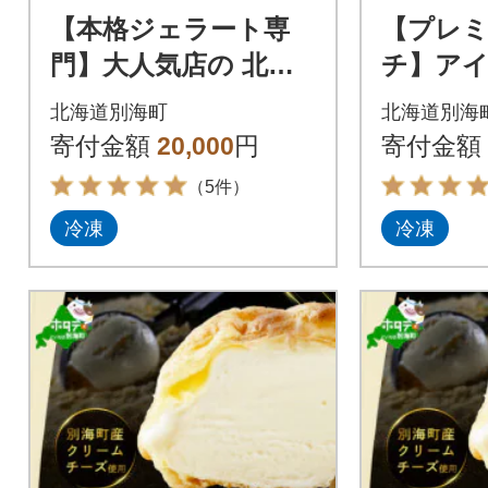
【本格ジェラート専
【プレ
門】大人気店の 北海
チ】ア
道 ジェラートセット
食べ比べ
北海道別海町
北海道別海
12個 ギフト アイスク
計1440
寄付金額
20,000
円
寄付金額
リーム 好きにも
ク メロ
（5件）
冷凍
冷凍