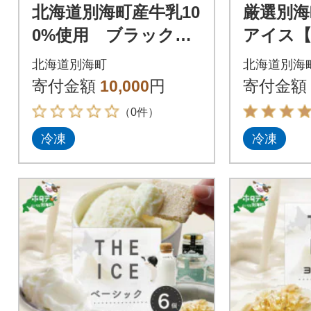
北海道別海町産牛乳10
厳選別海
0%使用 ブラック&
アイス【T
ホワイトブレッド 2
ちごケー
北海道別海町
北海道別海
本
寄付金額
10,000
円
寄付金額
（0件）
冷凍
冷凍