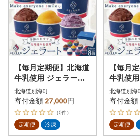
【毎月定期便】北海道
【毎月定
牛乳使用 ジェラート
牛乳使用
おすすめ8個セット 全
おすすめ
北海道別海町
北海道別海
2回
3回
寄付金額
27,000
円
寄付金額
（0件）
定期便
冷凍
定期便