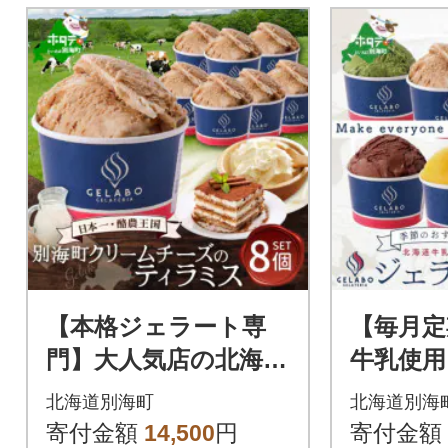
【本格ジェラート専
【毎月定
門】大人気店の北海道
牛乳使用
贅沢ジェラートセッ
おすすめ
北海道別海町
北海道別海
ト ティラミス 8個 ア
5回
寄付金額
14,500
円
寄付金額