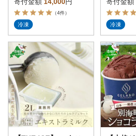
寄付金額
14,000
円
寄付金額
乳のみを使用
（4件）
冷凍
冷凍