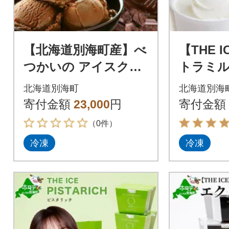
【北海道別海町産】べ
【THE 
つかいの アイスクリ
トラミル
ーム屋さん 業務用2
個セット
北海道別海町
北海道別海
L チョコレート
乳使用】
寄付金額
23,000
円
寄付金額
乳のみ使
（0件）
冷凍
冷凍