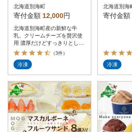
北海道 ジェラートセ
道 ジェ
北海道別海町
北海道別海
ット 6個 ギフト アイ
8個 ギ
寄付金額
12,000
円
寄付金額
スクリーム 好きにも
リーム 
北海道別海町産の新鮮な牛
乳、クリームチーズを贅沢使
用 濃厚だけどすっきりとした
味わいのジェラート
（3件）
冷凍
冷凍