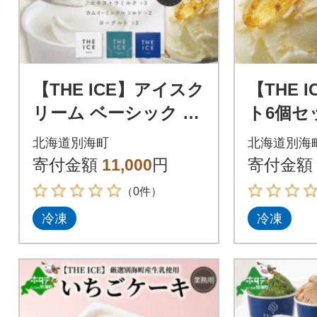
【THE ICE】アイスク
【THE 
リーム ベーシック 6
ト6個セ
個セット 北海道別海
ヨーグル
北海道別海町
北海道別海
町 厳選された生乳の
海道別海
寄付金額
11,000
円
寄付金額
みを使用
のみ使用
（0件）
冷凍
冷凍