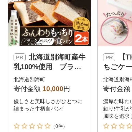
北海道別海町産牛
【THE ICE】 い
PR
PR
乳100%使用 ブラッ
ちごケー
ク&ホワイトブレッ
イス 1
北海道別海町
北海道別海
ド 2本
イズ【別
寄付金額
10,000
円
寄付金額
用】
優しさと美味しさがひとつに
濃厚な味わ
詰まった牛柄食パン!
触り!牛乳
風味を追求
ったアイス
（0件）