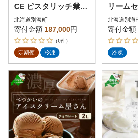
CE ピスタリッチ業務
リームセ
用アイス1Lファミリ
イミンタ
北海道別海町
北海道別海
ーサイズ別海町産生乳
海道別海
寄付金額
187,000
円
寄付金額
使用 全11回
のみ使用
（0件）
定期便
冷凍
冷凍