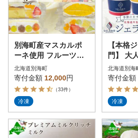
別海町産マスカルポ
【本格ジ
ーネ使用 フルーツサ
門】 大
ンド 8種
道 ジェ
北海道別海町
北海道別海
6個 ギ
寄付金額
12,000
円
寄付金額
リーム 
（33件）
冷凍
冷凍