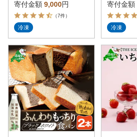
いシュークリーム 北
ク・ピ
寄付金額
9,000
円
寄付金額
海道スイーツ
いちごケ
（7件）
冷凍
冷凍