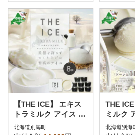
【THE ICE】 エキス
THE I
トラミルク アイス 8
ミルク ア
個セット【別海町産生
ァミリ
北海道別海町
北海道別海
乳使用】厳選された生
海町産生