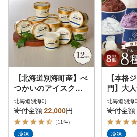
【北海道別海町産】べ
【本格ジ
つかいのアイスクリ
門】大人
ーム屋さん プレミ
贅沢ジェ
北海道別海町
北海道別海
アムミルクリッチ 1
ット ア
寄付金額
22,000
円
寄付金額
20ml 12個入
好きに
（11件）
冷凍
冷凍