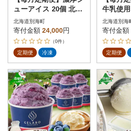
ューアイス 20個 北海
牛乳使用
道 別海町産チーズ贅
おすすめ
北海道別海町
北海道別海
沢使用 冷たいシュー
3回
寄付金額
24,000
円
寄付金額
クリーム全2回
（0件）
定期便
冷凍
定期便