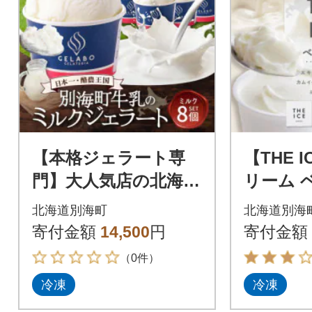
【本格ジェラート専
【THE 
門】大人気店の北海道
リーム 
贅沢ジェラートセッ
個セット
北海道別海町
北海道別海
ト ミルク 8個 アイス
町 厳選
寄付金額
14,500
円
寄付金額
好きにぜひ
みを使用
（0件）
冷凍
冷凍