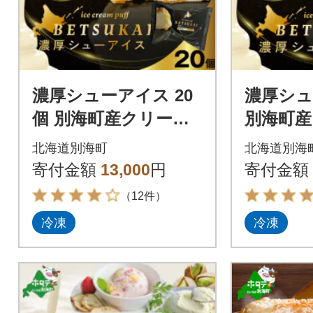
濃厚シューアイス 20
濃厚シュ
個 別海町産クリーム
別海町産
チーズ贅沢使用 冷た
ズ贅沢使
北海道別海町
北海道別海
いシュークリーム 北
ュークリ
寄付金額
13,000
円
寄付金額
海道スイーツ
スイー
（12件）
冷凍
冷凍