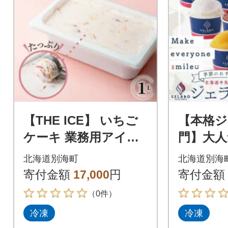
【THE ICE】 いちご
【本格ジ
ケーキ 業務用アイス
門】大人
1L ファミリーサイズ
道 ジェ
北海道別海町
北海道別海
【別海町産生乳使用】
10個 
寄付金額
17,000
円
寄付金額
リーム 
（0件）
冷凍
冷凍