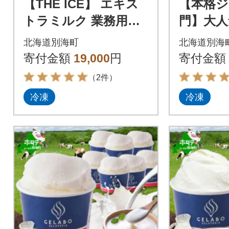
【THE ICE】 エキス
【本格ジ
トラミルク 業務用ア
門】大人
イス 2L ファミリーサ
贅沢ジ
北海道別海町
北海道別海
イズ【別海町産生乳使
ト ショ
寄付金額
19,000
円
寄付金額
用】
個 アイ
（2件）
冷凍
冷凍