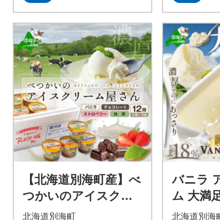
【北海道別海町産】べ
バニラ 
つかいのアイスクリ
ム 大満足
ーム屋さん 120ml
リー 業
北海道別海町
北海道別海