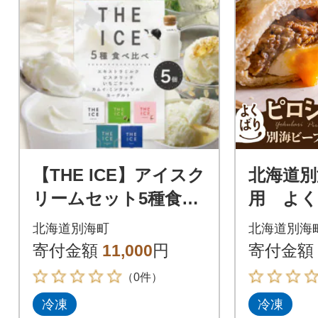
【THE ICE】アイスク
北海道別
リームセット5種食べ
用 よ
比べ 5個 北海道別海町
キ【別
北海道別海町
北海道別海
厳選された生乳のみ
玉】 6
寄付金額
11,000
円
寄付金額
を使用
（0件）
冷凍
冷凍