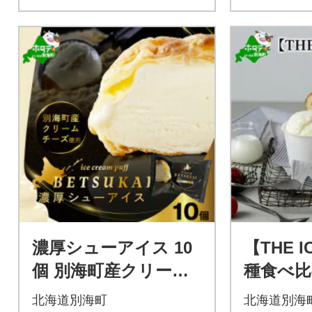
濃厚シューアイス 10
【THE 
個 別海町産クリーム
種食べ比
チーズ贅沢使用 冷た
せ 6個セ
北海道別海町
北海道別海