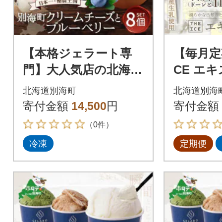
【本格ジェラート専
【毎月定期
門】大人気店の北海道
CE エ
贅沢ジェラートセッ
アイス1
北海道別海町
北海道別海
ト ブルーベリー 8個
サイズ 
寄付金額
14,500
円
寄付金額
アイス好きにも
使用 全5
（0件）
冷凍
定期便