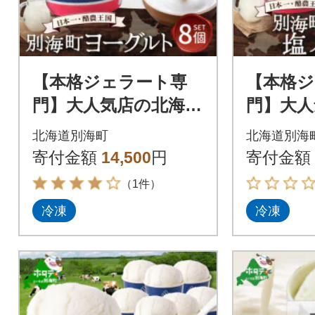
【本格ジェラート専
【本格ジ
門】大人気店の北海道
門】大人
贅沢ジェラートセッ
贅沢ジ
北海道別海町
北海道別海
ト ヨーグルト 8個 ア
ト 塩バニ
寄付金額
14,500
円
寄付金額
イス好きにも
ス好き
（1件）
冷凍
冷凍