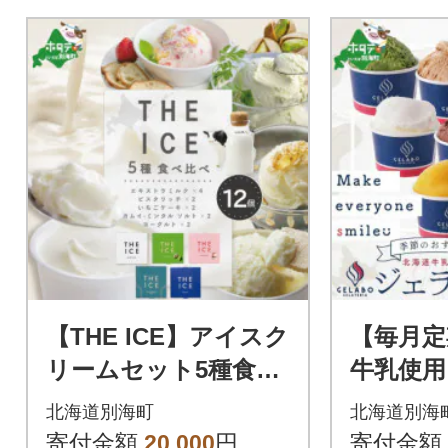
【THE ICE】アイスク
【毎月定
リームセット5種食べ
牛乳使用
比べ 12個 北海道別海
おすすめ
北海道別海町
北海道別海
町 厳選された生乳の
全3回
寄付金額
20,000
円
寄付金額