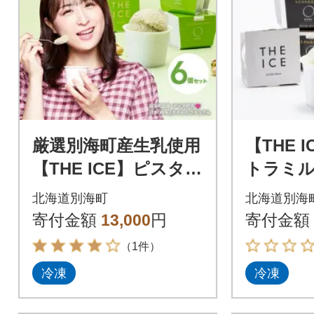
厳選別海町産生乳使用
【THE 
【THE ICE】ピスタリ
トラミル
ッチ 6個セット
ト 厳選
北海道別海町
北海道別海
使用ア
寄付金額
13,000
円
寄付金額
（1件）
冷凍
冷凍