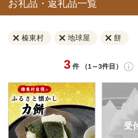
お礼品・返礼品一覧
榛東村
地球屋
餅
3
件 （1～3件目）
受