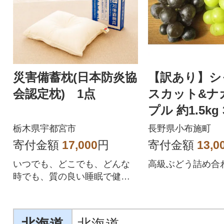
災害備蓄枕(日本防炎協
【訳あり】シ
会認定枕) 1点
スカット&ナ
プル 約1.5kg
栃木県宇都宮市
長野県小布施町
寄付金額
17,000
円
寄付金額
13,0
いつでも、どこでも、どんな
高級ぶどう詰め合
時でも、質の良い睡眠で健康
を維持!実用性を備えた快眠枕
です。