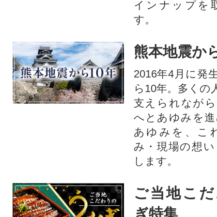
インナップを
す。
熊本地震から
2016年4月に
ら10年。多くの
支えられながら
へとあゆみを進
あゆみを、こ
み・現場の想い
します。
ご当地こだ
ぎ特集