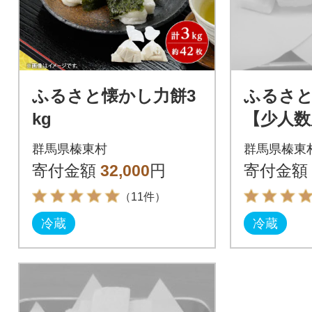
ふるさと懐かし力餅3
ふるさ
kg
【少人数
g】
群馬県榛東村
群馬県榛東
寄付金額
32,000
円
寄付金額
（11件）
冷蔵
冷蔵