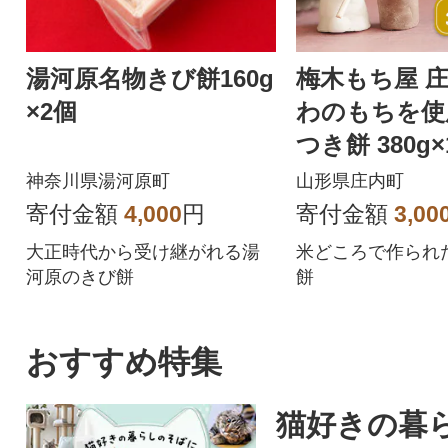
湯河原名物きび餅160g
梅木もち屋 
×2個
わのもちを使
つき餅 380g
装 丸もち
神奈川県湯河原町
山形県庄内町
寄付金額
4,000
円
寄付金額
3,00
大正時代から受け継がれる湯
米どころで作られ
河原のきび餅
餅
おすすめ特集
猫好きの暮