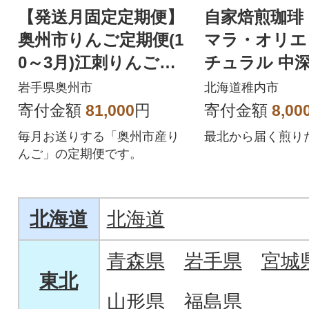
【発送月固定定期便】
自家焙煎珈琲
奥州市りんご定期便(1
マラ・オリエ
0～3月)江刺りんご新
チュラル 中深
ブランド食べ比べ[AQ
200g
岩手県奥州市
北海道稚内市
030]全6回
寄付金額
81,000
円
寄付金額
8,00
毎月お送りする「奥州市産り
最北から届く煎り
んご」の定期便です。
北海道
北海道
青森県
岩手県
宮城
東北
山形県
福島県