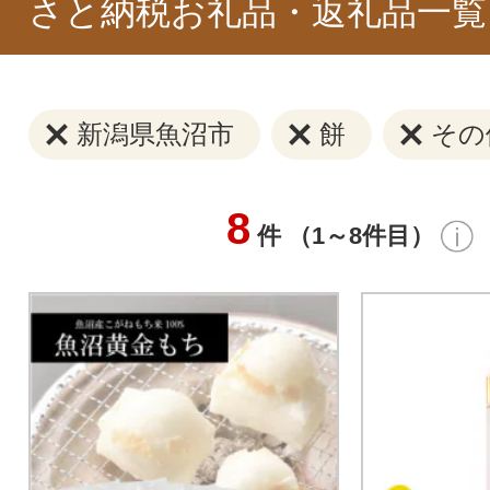
さと納税お礼品・返礼品一覧
新潟県魚沼市
餅
その
8
件 （1～8件目）