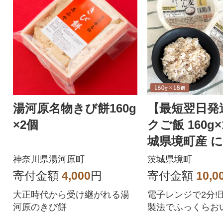
湯河原名物きび餅160g
【最短翌日発
×2個
クご飯 160g×
城県境町産 
らめき使用 
神奈川県湯河原町
茨城県境町
はん
寄付金額
4,000
円
寄付金額
10,0
大正時代から受け継がれる湯
電子レンジで2分!
河原のきび餅
製法でふっくらお
ごはんをご提供