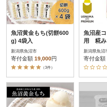
魚沼黄金もち(切餅600
魚沼産
g) 4袋入
用 糀み
新潟県魚沼市
新潟県魚沼
寄付金額
19,000
円
寄付金額
（3件）