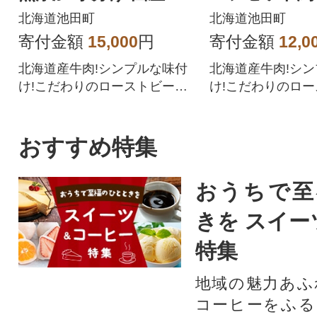
011-11-1】
添加 国産 【A0
北海道池田町
北海道池田町
寄付金額
15,000
円
寄付金額
12,0
北海道産牛肉!シンプルな味付
北海道産牛肉!シ
け!こだわりのローストビーフ
け!こだわりのロ
をご賞味ください。
をご賞味ください
おすすめ特集
おうちで至
きを スイー
特集
地域の魅力あふ
コーヒーをふる