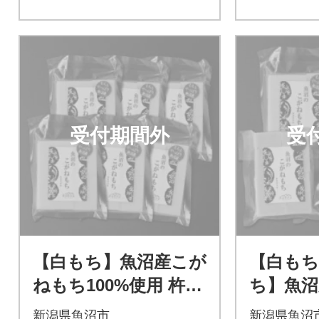
受付期間外
受
【白もち】魚沼産こが
【白もち
ねもち100%使用 杵つ
ち】魚
き生きりもち 240g×6
ち100
新潟県魚沼市
新潟県魚沼