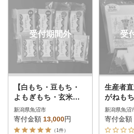
受付期間外
受
【白もち・豆もち・
生産者直
よもぎもち・玄米も
がねもち
ち】魚沼産こがねも
里もち(
新潟県魚沼市
新潟県魚沼
ち100%使用杵つき生
ち)】1kg(
寄付金額
13,000
円
寄付金額
きりもち240g計8袋
（1件）