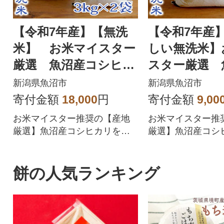
【令和7年産】【無洗
【令和7年産
米】 お米マイスター
しい無洗米】
厳選 魚沼産コシヒカ
スター厳選 
リ100% 6kg(3kg×2
シヒカリ100%
新潟県魚沼市
新潟県魚沼市
袋)
寄付金額
18,000
円
寄付金額
9,00
お米マイスター推奨の【産地
お米マイスター推
厳選】魚沼産コシヒカリを精
厳選】魚沼産コシ
米したて、手間いらずの無洗
米したて手間いら
米にしてお届けします。
にしてお届けしま
餅の人気ランキング