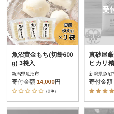
受
魚沼黄金もち(切餅600
真砂屋厳
g) 3袋入
ヒカリ精
産杵つき
新潟県魚沼市
新潟県魚沼
00g×2
寄付金額
14,000
円
寄付金額
（0件）