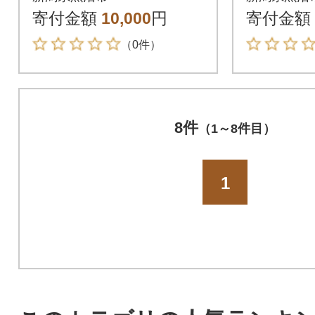
袋
きりもち 
寄付金額
10,000
円
寄付金額
(計6袋)
（0件）
8件
（1～8件目）
1