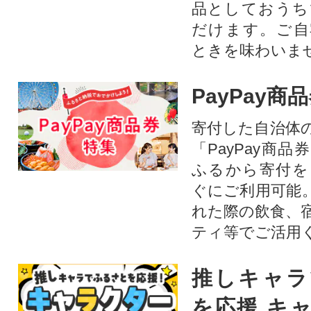
品としておうち
だけます。ご自
ときを味わいま
PayPay商
寄付した自治体
「PayPay商
ふるから寄付を
ぐにご利用可能
れた際の飲食、
ティ等でご活用
推しキャラ
を応援 キ