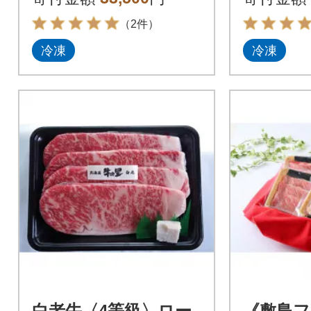
（2件）
冷凍
冷凍
白老牛〈4等級〉ロー
《敷島フ