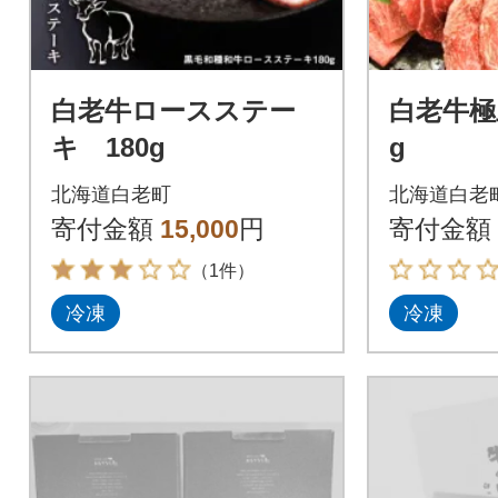
白老牛ロースステー
白老牛極
キ 180g
g
北海道白老町
北海道白老
寄付金額
15,000
円
寄付金額
（1件）
冷凍
冷凍