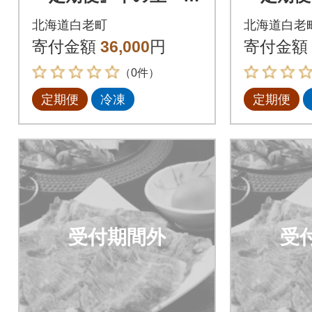
級黒毛和牛「白老牛」
級黒毛和
北海道白老町
北海道白老
の贅沢詰め合わせセ
の贅沢
寄付金額
36,000
円
寄付金額
ットB全3回
ットB全
（0件）
定期便
冷凍
定期便
受付期間外
受