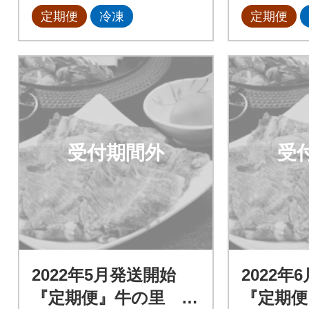
定期便
冷凍
定期便
受付期間外
受
2022年5月発送開始
2022年
『定期便』牛の里 高
『定期便