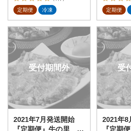
定期便
冷凍
定期便
受付期間外
受
2021年7月発送開始
2021年
『定期便』牛の里 高
『定期便