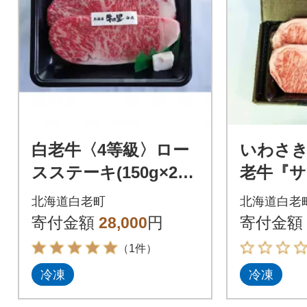
白老牛〈4等級〉ロー
いわさ
スステーキ(150g×2
老牛『
枚)(たれ付)
テーキ約
北海道白老町
北海道白老
トAセッ
寄付金額
28,000
円
寄付金額
（1件）
冷凍
冷凍