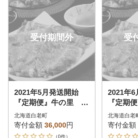
受付期間外
受
2021年5月発送開始
2021年
『定期便』牛の里 高
『定期便
級黒毛和牛「白老牛」
級黒毛和
北海道白老町
北海道白老
の贅沢詰め合わせセ
の贅沢
寄付金額
36,000
円
寄付金額
ットB全3回
ットB全
（0件）