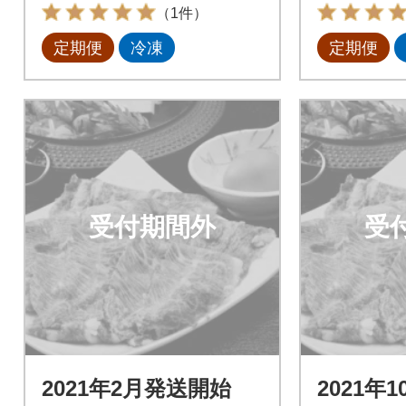
ットA全2回
ットB全
（1件）
定期便
冷凍
定期便
受付期間外
受
2021年2月発送開始
2021年