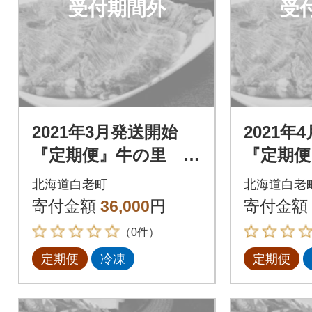
受付期間外
受
2021年3月発送開始
2021年
『定期便』牛の里 高
『定期便
級黒毛和牛「白老牛」
級黒毛和
北海道白老町
北海道白老
の贅沢詰め合わせセ
の贅沢
寄付金額
36,000
円
寄付金額
ットB全3回
ットB全
（0件）
定期便
冷凍
定期便