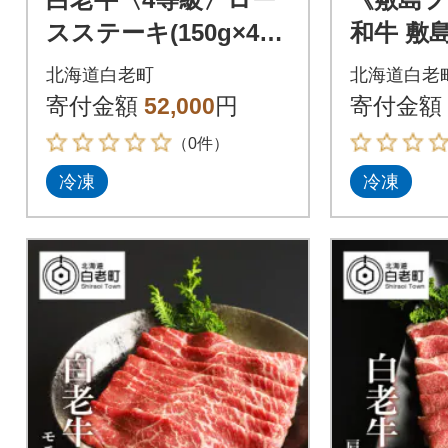
スステーキ(150g×4
和牛 敷
枚)(たれ付)
北海道白老町
北海道白老
寄付金額
52,000
円
寄付金額
（0件）
冷凍
冷凍