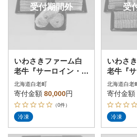
受付期間外
受
いわさきファーム白
いわさ
老牛『サーロイン・
老牛『サ
シンシン・ロース・
シンシ
北海道白老町
北海道白老
ウデ肉 約1.4kg』ギ
上カルビ
寄付金額
80,000
円
寄付金額
フトBセット
2kg』
（0件）
冷凍
冷凍