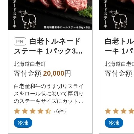
白老トルネード
白老ト
PR
ステーキ 1パック3枚
ーキ 1
(合計180g)×3パック
180g)
北海道白老町
北海道白老
寄付金額
20,000
円
寄付金額
白老産和牛のうす切りスライ
スをロール状に巻いて厚切り
のステーキサイズにカットし
ました。
（6件）
冷凍
冷凍