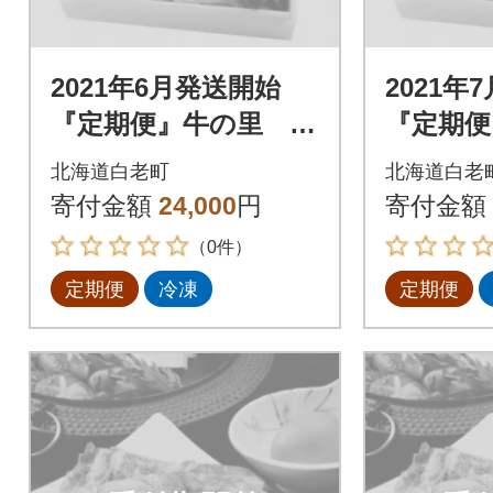
2021年6月発送開始
2021年
『定期便』牛の里 高
『定期便
級黒毛和牛「白老牛」
級黒毛和
北海道白老町
北海道白老
の贅沢詰め合わせセ
の贅沢
寄付金額
24,000
円
寄付金額
ットA全2回
ットA全
（0件）
定期便
冷凍
定期便