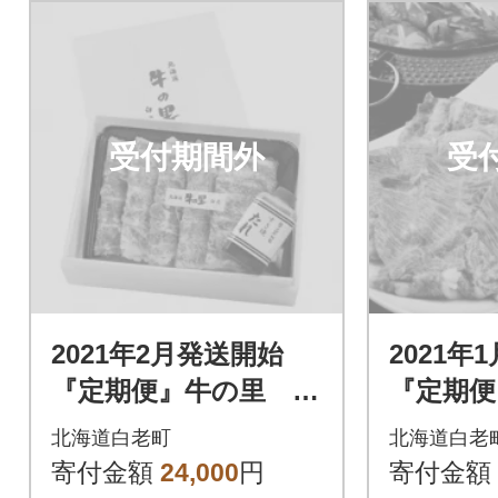
受付期間外
受
2021年2月発送開始
2021年
『定期便』牛の里 高
『定期便
級黒毛和牛「白老牛」
級黒毛和
北海道白老町
北海道白老
の贅沢詰め合わせセ
の贅沢
寄付金額
24,000
円
寄付金額