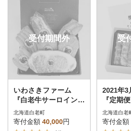
受付期間外
受
いわさきファーム
2021年
『白老牛サーロイン・
『定期便
黒毛和牛ハンバーグ・
級黒毛和
北海道白老町
北海道白老
ウインナー等』精肉&
の贅沢
寄付金額
40,000
円
寄付金額
加工品ギフトBセット
ットA全