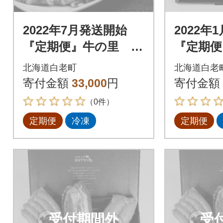
2022年7月発送開始
2022年
『定期便』牛の里 高
『定期便
級黒毛和牛「白老牛」
トA・精
北海道白老町
北海道白老
の贅沢詰め合わせセ
フトA・
寄付金額
33,000
円
寄付金額
ットB全3回
フトA全
（0件）
定期便
冷凍
定期便
受付期間外
受