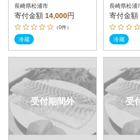
タイ(1.2kg)
タイ(1.2
長崎県松浦市
長崎県松浦
寄付金額
14,000
円
寄付金額
（0件）
冷蔵
冷蔵
受付期間外
受