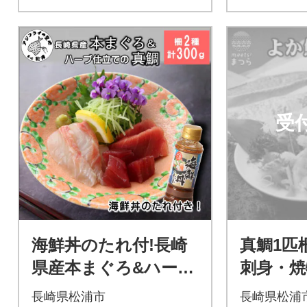
受
海鮮丼のたれ付!長崎
真鯛1匹
県産本まぐろ&ハーブ
刺身・焼
仕立ての真鯛 柵セッ
いやすさ
長崎県松浦市
長崎県松浦