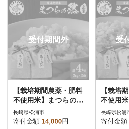
受付期間外
受
【栽培期間農薬・肥料
【栽培期
不使用米】まつらの
不使用米
然 普通乾燥米 玄米4
然 普通
長崎県松浦市
長崎県松浦
kg
&7分づき
寄付金額
14,000
円
寄付金額