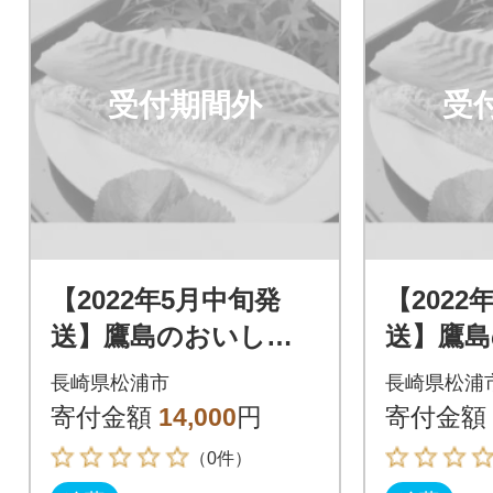
受付期間外
受
【2022年5月中旬発
【2022
送】鷹島のおいしか
送】鷹
タイ(1.2kg)
タイ(1.2
長崎県松浦市
長崎県松浦
寄付金額
14,000
円
寄付金額
（0件）