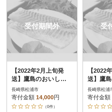
受付期間外
受
【2022年2月上旬発
【2022
送】鷹島のおいしか
送】鷹
タイ(1.2kg)
タイ(1.2
長崎県松浦市
長崎県松浦
寄付金額
14,000
円
寄付金額
（0件）