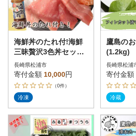
海鮮丼のたれ付!海鮮
鷹島の
三昧贅沢3色丼セット
(1.2kg)
100g×3パック
長崎県松浦市
長崎県松浦
寄付金額
10,000
円
寄付金額
（0件）
冷凍
冷蔵