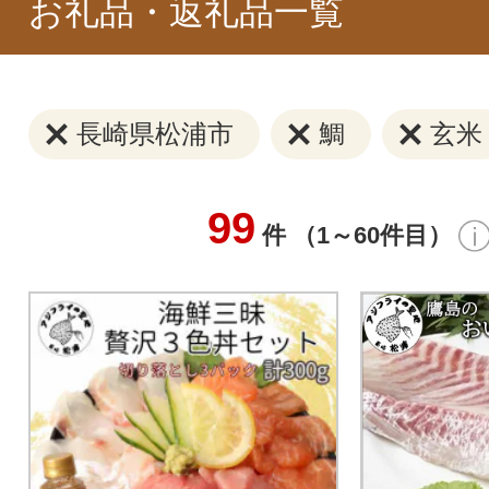
お礼品・返礼品一覧
長崎県松浦市
鯛
玄米
99
件 （1～60件目）