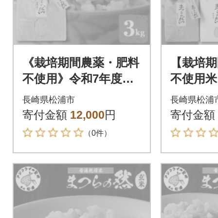
《栽培期間農薬・肥料
【栽培期
不使用》令和7年度
不使用
産 まつらの然 掛け
まつらの
長崎県松浦市
長崎県松浦
干し天日乾燥米玄米 3
天日乾燥
寄付金額
12,000
円
寄付金額
kg
米 各2k
（0件）