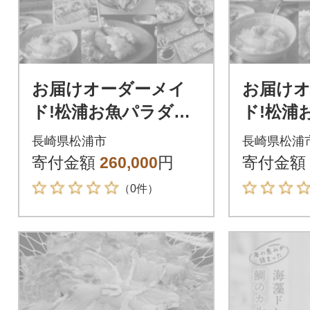
お届けオーダーメイ
お届け
ド!松浦お魚パラダイ
ド!松浦
スDX(10種のお魚用)
ス(7種の
長崎県松浦市
長崎県松浦
寄付金額
260,000
円
寄付金額
（0件）