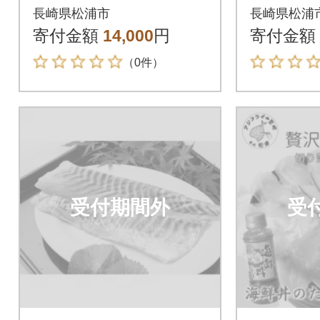
まつらの然 掛け干し
掛け干し
長崎県松浦市
長崎県松浦
天日乾燥米 産玄米3
玄米&7
寄付金額
14,000
円
寄付金額
kg
（0件）
受付期間外
受