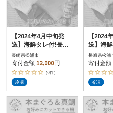
【2024年4月中旬発
【2024
送】海鮮タレ付!長崎
送】海鮮
県産本まぐろ&真鯛
県産本
長崎県松浦市
長崎県松浦
柵セット2種300g
柵セット2
寄付金額
12,000
円
寄付金額
（0件）
冷凍
冷凍