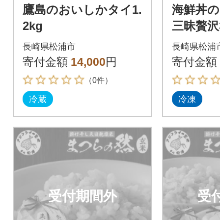
鷹島のおいしかタイ1.
海鮮丼の
2kg
三昧贅沢
ト 10
長崎県松浦市
長崎県松浦
寄付金額
14,000
円
寄付金額
（0件）
冷蔵
冷凍
受付期間外
受