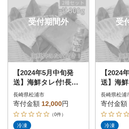
受付期間外
受
【2024年5月中旬発
【2024
送】海鮮タレ付!長崎
送】海鮮
県産本まぐろ&真鯛
県産本
長崎県松浦市
長崎県松浦
柵セット2種300g
柵セット2
寄付金額
12,000
円
寄付金額
（0件）
冷凍
冷凍