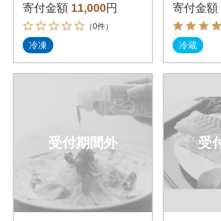
ト2種300g
鯛バイ約1
寄付金額
11,000
円
寄付金額
（0件）
冷凍
冷蔵
受付期間外
受