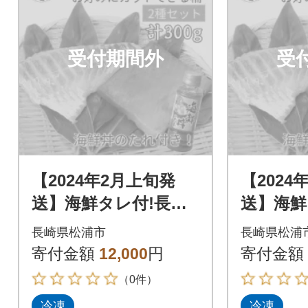
受付期間外
受
【2024年2月上旬発
【2024
送】海鮮タレ付!長崎
送】海鮮
県産本まぐろ&真鯛
県産本
長崎県松浦市
長崎県松浦
柵セット2種300g
柵セット2
寄付金額
12,000
円
寄付金額
（0件）
冷凍
冷凍