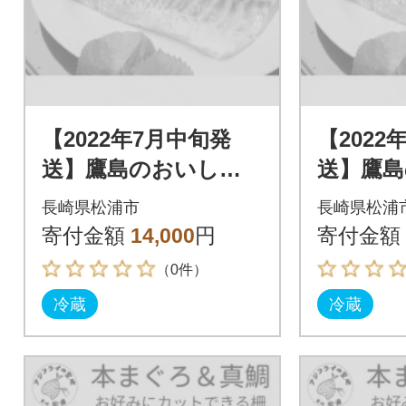
【2022年7月中旬発
【2022
送】鷹島のおいしか
送】鷹
タイ(1.2kg)
タイ(1.2
長崎県松浦市
長崎県松浦
寄付金額
14,000
円
寄付金額
（0件）
冷蔵
冷蔵