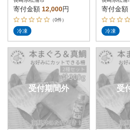
柵セット2種300g
柵セット2
寄付金額
12,000
円
寄付金額
（0件）
冷凍
冷凍
受付期間外
受