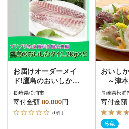
お届けオーダーメイ
おいしかタ
ド!鷹島のおいしか鯛
～津本
1.2kg×5
立て～
長崎県松浦市
長崎県松浦
寄付金額
80,000
円
寄付金額
（0件）
冷蔵