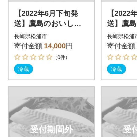
【2022年6月下旬発
【2022
送】鷹島のおいしか
送】鷹
タイ(1.2kg)
タイ(1.2
長崎県松浦市
長崎県松浦
寄付金額
14,000
円
寄付金額
（0件）
冷蔵
冷蔵
受付期間外
受