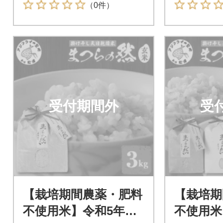
（0件）
受付期間外
受
【栽培期間農薬・肥料
【栽培期
不使用米】令和5年
不使用米