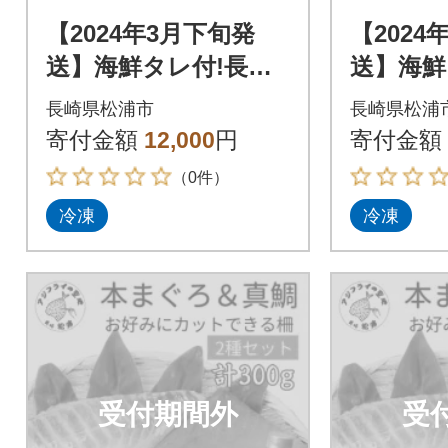
【2024年3月下旬発
【2024
送】海鮮タレ付!長崎
送】海鮮
県産本まぐろ&真鯛
県産本
長崎県松浦市
長崎県松浦
柵セット2種300g
柵セット2
寄付金額
12,000
円
寄付金額
（0件）
冷凍
冷凍
受付期間外
受