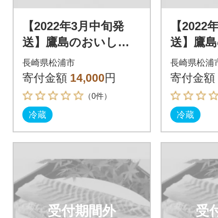
【2022年3月中旬発
【2022
送】鷹島のおいしか
送】鷹
タイ(1.2kg)
タイ(1.2
長崎県松浦市
長崎県松浦
寄付金額
14,000
円
寄付金額
（0件）
冷蔵
冷蔵
受付期間外
受