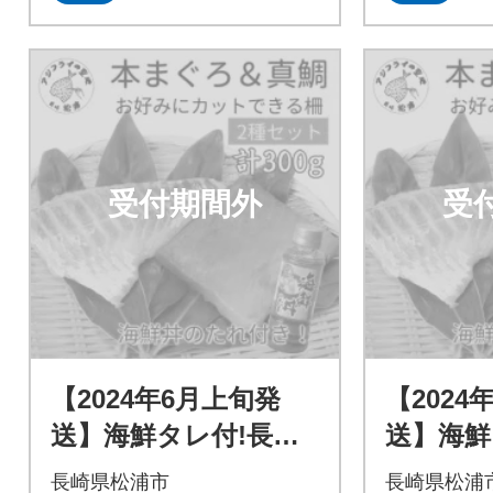
受付期間外
受
【2024年6月上旬発
【2024
送】海鮮タレ付!長崎
送】海鮮
県産本まぐろ&真鯛
県産本
長崎県松浦市
長崎県松浦