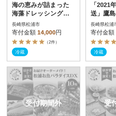
海の恵みが詰まった
「2021
海藻ドレッシングと
送」鷹
鯛のカルパッチョセ
タイ(約1.
長崎県松浦市
長崎県松浦
ット6人前
寄付金額
14,000
円
寄付金額
（2件）
冷蔵
冷蔵
受付期間外
受