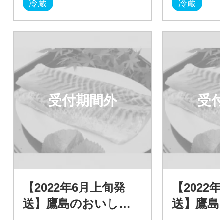
冷蔵
冷蔵
受付期間外
受
【2022年6月上旬発
【2022
送】鷹島のおいしか
送】鷹
タイ(1.2kg)
タイ(1.2