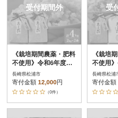
受付期間外
受
《栽培期間農薬・肥料
《栽培期
不使用》令和6年度
不使用》
産 まつらの然普通乾
産 まつ
長崎県松浦市
長崎県松浦
燥米玄米 2kg×2袋
燥米玄米&
寄付金額
12,000
円
寄付金額
（0件）