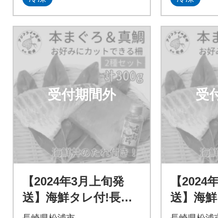
受付期間外
受
【2024年3月上旬発
【2024
送】海鮮タレ付!長崎
送】海鮮
県産本まぐろ&真鯛
県産本
長崎県松浦市
長崎県松浦