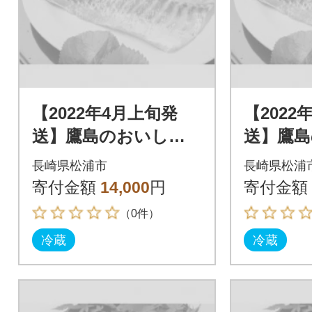
【2022年4月上旬発
【2022
送】鷹島のおいしか
送】鷹
タイ(1.2kg)
タイ(1.2
長崎県松浦市
長崎県松浦
寄付金額
14,000
円
寄付金額
（0件）
冷蔵
冷蔵