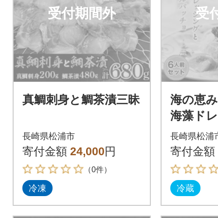
受付期間外
受
真鯛刺身と鯛茶漬三昧
海の恵
海藻ド
鯛のカ
長崎県松浦市
長崎県松浦
ット6人
寄付金額
24,000
円
寄付金額
（0件）
冷凍
冷蔵