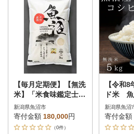
【毎月定期便】【無洗
【令和8
米】「米食味鑑定士
ド米 魚
厳選」魚沼産コシヒカ
カリ 無
新潟県魚沼市
新潟県魚沼
リ[5kg]全12回
寄付金額
180,000
円
寄付金額
（0件）