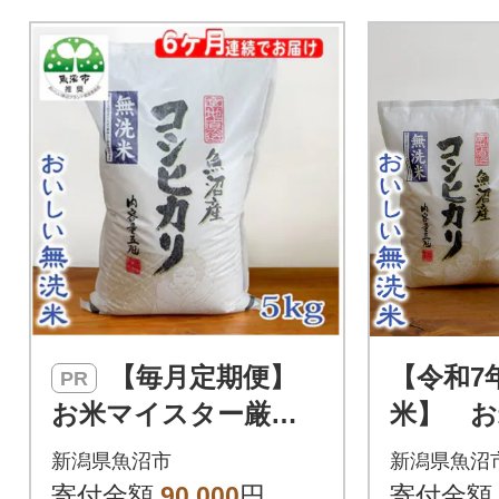
【毎月定期便】
【令和7
PR
お米マイスター厳
米】 
選 魚沼産コシヒカ
ー厳選 
新潟県魚沼市
新潟県魚沼
リ(無洗米)5kg全6回
カリ100%
寄付金額
90,000
円
寄付金額