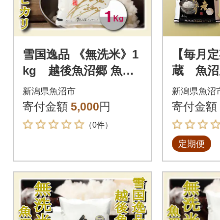
雪国逸品 《無洗米》1
【毎月定
kg 越後魚沼郷 魚沼
蔵 魚沼
産コシヒカリ
り無洗米(
新潟県魚沼市
新潟県魚沼
全3回
寄付金額
5,000
円
寄付金額
（0件）
定期便