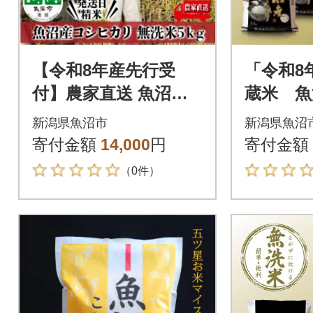
【令和8年産先行受
「令和8
付】農家直送 魚沼産
蔵米 魚
コシヒカリ 無洗米5
リ無洗米 
新潟県魚沼市
新潟県魚沼
Kg 【特産魚沼】
寄付金額
14,000
円
寄付金額
（0件）