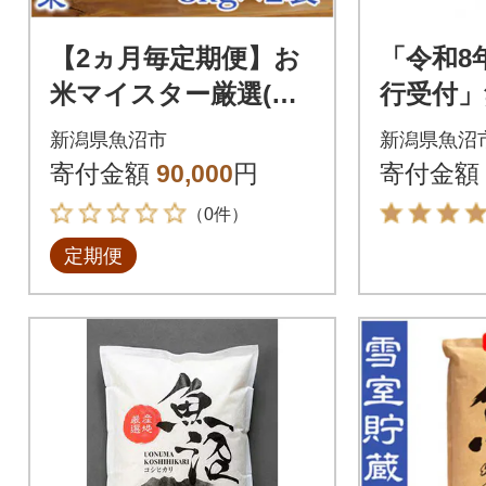
【2ヵ月毎定期便】お
「令和8
米マイスター厳選(無
行受付」
洗米)魚沼産コシヒカ
家自慢の
新潟県魚沼市
新潟県魚沼
リ100% 6kg(3kg×2)全
ヒカリ 2
寄付金額
90,000
円
寄付金額
5回
（0件）
定期便