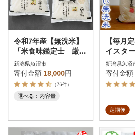
令和7年産【無洗米】
【毎月定
「米食味鑑定士 厳
イスター
選」魚沼産コシヒカ
コシヒカ
新潟県魚沼市
新潟県魚沼
リ 6kg(3kg×2袋)
g全6回
寄付金額
18,000
円
寄付金額
（76件）
選べる：内容量
定期便