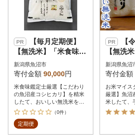
【毎月定期便】
【令和7年産】
PR
PR
【無洗米】「米食味鑑
【無洗米
定士 厳選」魚沼産コ
スター厳
新潟県魚沼市
新潟県魚沼
シヒカリ5kg全6回
シヒカリ1
寄付金額
90,000
円
寄付金額
(3kg×2袋
米食味鑑定士厳選【こだわり
お米マイス
の魚沼産コシヒカリ】を精米
厳選】魚沼
したて、おいしい無洗米を定
米したて、
期便でお届けします。
米にしてお
（0件）
定期便