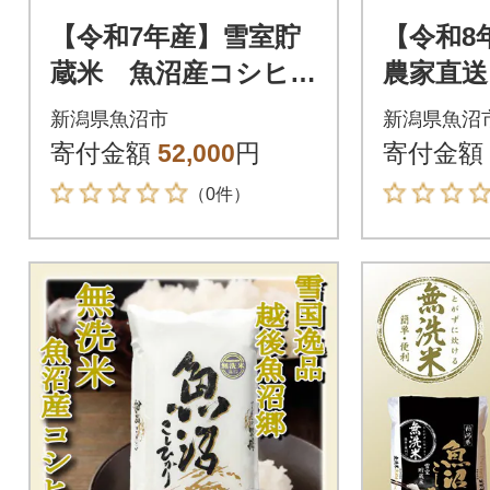
【令和7年産】雪室貯
【令和8
蔵米 魚沼産コシヒカ
農家直送
リ無洗米10kg
ヒカリ 無
新潟県魚沼市
新潟県魚沼
タンドパ
寄付金額
52,000
円
寄付金額
個)
（0件）