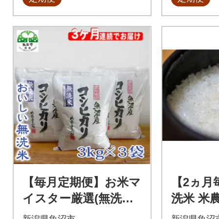
【毎月定期便】お米マ
【2ヵ月
イスター厳選(無洗米)
洗米 米
魚沼産コシヒカリ10
沼産 コシ
新潟県魚沼市
新潟県魚沼