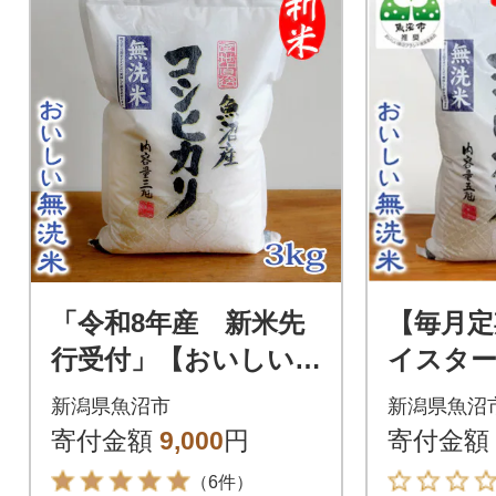
「令和8年産 新米先
【毎月定
行受付」【おいしい無
イスター
洗米】お米マイスタ
コシヒカ
新潟県魚沼市
新潟県魚沼
ー厳選 魚沼産コシヒ
g全6回
寄付金額
9,000
円
寄付金額
カリ100% 3kg
（6件）