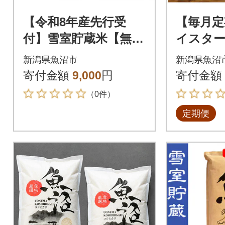
【令和8年産先行受
【毎月定
付】雪室貯蔵米【無洗
イスター
米】お米マイスター
コシヒカ
新潟県魚沼市
新潟県魚沼
厳選1等米 魚沼産コ
g全3回
寄付金額
9,000
円
寄付金額
シヒカリ 2.5kg
（0件）
定期便