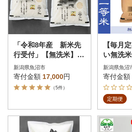
「令和8年産 新米先
【毎月定
行受付」【無洗米】
い無洗米
「米食味鑑定士 厳
米マイス
新潟県魚沼市
新潟県魚沼
選」魚沼産コシヒカ
沼産コシ
寄付金額
17,000
円
寄付金額
リ 6kg(3kg×2袋)
2.5kg
（5件）
定期便