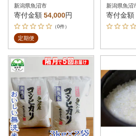
厳選」魚沼産コシヒカ
味鑑定士
新潟県魚沼市
新潟県魚沼
リ 3kg全6回
産コシヒカ
寄付金額
54,000
円
寄付金額
kg×3袋)
（0件）
定期便