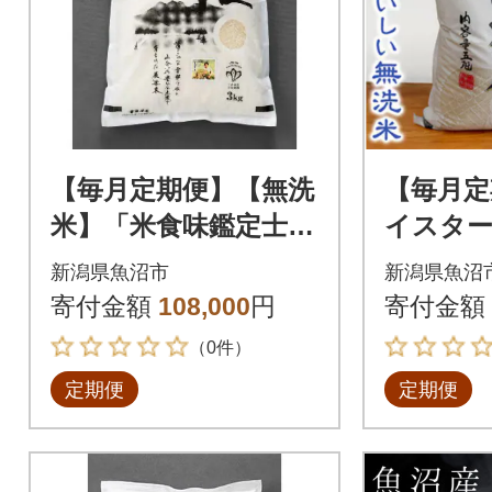
【毎月定期便】【無洗
【毎月定
米】「米食味鑑定士
イスター
厳選」魚沼産コシヒカ
魚沼産コ
新潟県魚沼市
新潟県魚沼
リ 3kg全12回
0% 5kg
寄付金額
108,000
円
寄付金額
（0件）
定期便
定期便