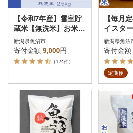
【令和7年産】雪室貯
【毎月定
蔵米【無洗米】お米マ
イスター
イスター厳選1等米
コシヒカ
新潟県魚沼市
新潟県魚沼
魚沼産コシヒカリ10
g全3回
寄付金額
9,000
円
寄付金額
0%2.5kg
（124件）
定期便