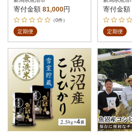
0% 9kg(3kg×3)全3回
1袋全6回
寄付金額
81,000
円
寄付金額
（0件）
定期便
定期便