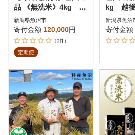
品 《無洗米》4kg 越
kg 越
後魚沼郷 魚沼産コシ
産コシ
新潟県魚沼市
新潟県魚沼
ヒカリ全6回
寄付金額
120,000
円
寄付金額
（0件）
定期便