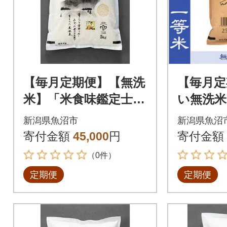
【毎月定期便】【無洗
【毎月定
米】「米食味鑑定士
い無洗米
厳選」魚沼産コシヒカ
米マイス
新潟県魚沼市
新潟県魚沼
リ5kg全3回
沼産コシ
寄付金額
45,000
円
寄付金額
2.5kg
（0件）
定期便
定期便