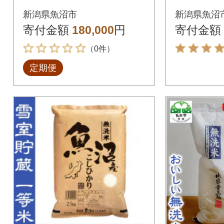
コシヒカリ(無洗米)5k
米マイス
新潟県魚沼市
新潟県魚沼
g全12回
沼産コシ
寄付金額
180,000
円
寄付金額
6kg
（0件）
定期便