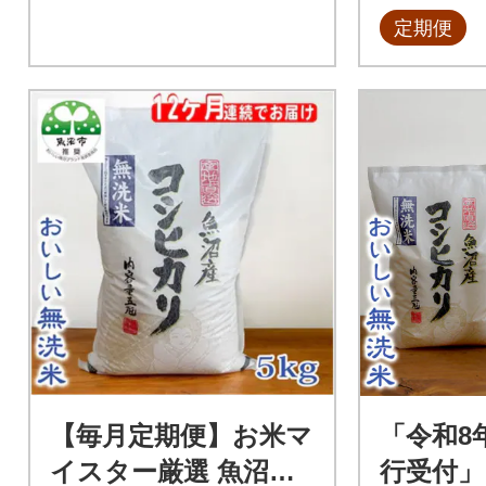
定期便
【毎月定期便】お米マ
「令和8
イスター厳選 魚沼産
行受付」