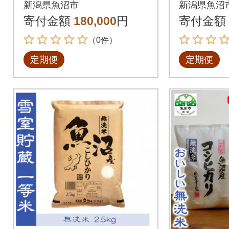
新潟県魚沼市
新潟県魚沼
0% 6kg(3kg×2)全10回
0% 9kg
寄付金額
180,000
円
寄付金額
（0件）
定期便
定期便