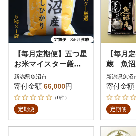
【毎月定期便】五つ星
【毎月定
お米マイスター厳選
蔵 魚沼
無洗米北魚沼産コシヒ
り無洗米(
新潟県魚沼市
新潟県魚沼
カリ5kg全3回
全12回
寄付金額
66,000
円
寄付金額
（0件）
定期便
定期便