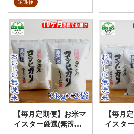
定期便
【毎月定期便】お米マ
【毎月定
イスター厳選(無洗米)
イスター
魚沼産コシヒカリ10
魚沼産コ