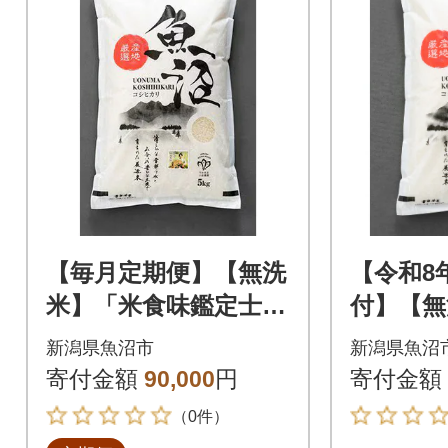
【毎月定期便】【無洗
【令和8
米】「米食味鑑定士
付】【無
厳選」魚沼産コシヒカ
味鑑定士
新潟県魚沼市
新潟県魚沼
リ5kg全6回
産コシヒ
寄付金額
90,000
円
寄付金額
（0件）