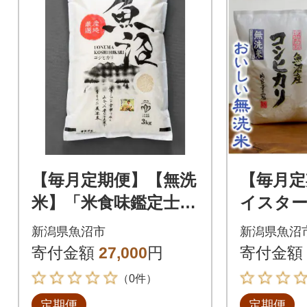
【毎月定期便】【無洗
【毎月定
米】「米食味鑑定士
イスター
厳選」魚沼産コシヒカ
コシヒカ
新潟県魚沼市
新潟県魚沼
リ 3kg全3回
g全6回
寄付金額
27,000
円
寄付金額
（0件）
定期便
定期便