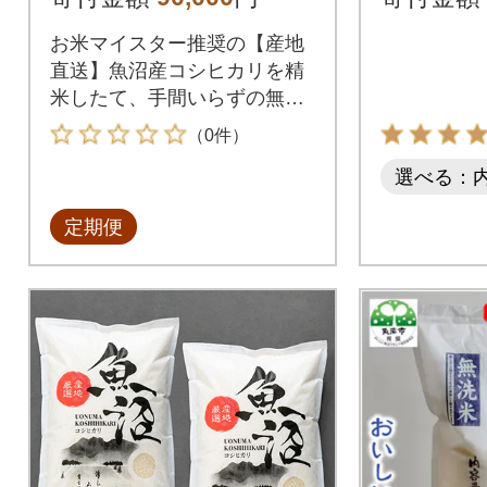
2袋)
お米マイスター推奨の【産地
直送】魚沼産コシヒカリを精
米したて、手間いらずの無洗
米にしてお届けします。
（0件）
選べる：
定期便