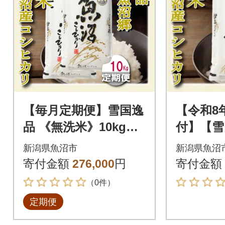
【毎月定期便】雪国逸
【令和8
品 《無洗米》10kg
付】【雪
越後魚沼郷 魚沼産コ
米5kg
新潟県魚沼市
新潟県魚沼
シヒカリ全6回
魚沼産
寄付金額
276,000
円
寄付金額
（0件）
定期便