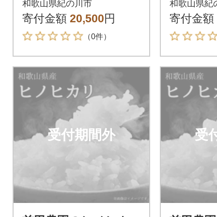
和歌山県紀の川市
和歌山県紀
寄付金額
20,500
円
寄付金額
（0件）
受付期間外
受