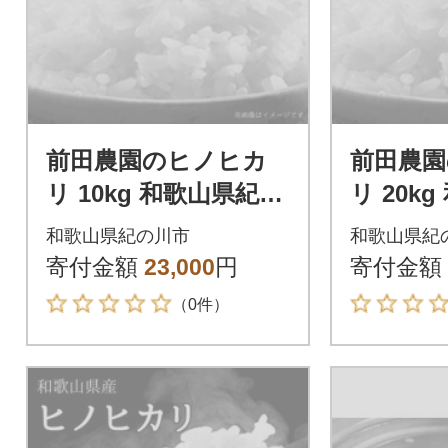
前田農園のヒノヒカ
前田農
リ 10kg 和歌山県紀の
リ 20k
川市【上白米】
川市【上
和歌山県紀の川市
和歌山県紀
寄付金額
23,000
円
寄付金額
（0件）