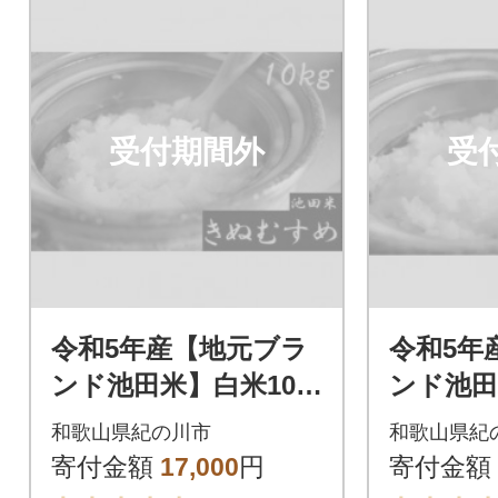
受付期間外
受
令和5年産【地元ブラ
令和5年
ンド池田米】白米10k
ンド池田
g(5kg×2袋入)紀の川市
(5kg×
和歌山県紀の川市
和歌山県紀
産きぬむすめ
産ひの
寄付金額
17,000
円
寄付金額