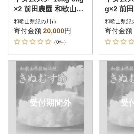
×2 前田農園 和歌山県
g×2 前
紀の川市【7分づき
県紀の川
和歌山県紀の川市
和歌山県紀
米】
米】
寄付金額
20,000
円
寄付金額
（0件）
受付期間外
受