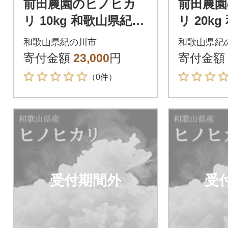
前田農園のヒノヒカ
前田農
リ 10kg 和歌山県紀の
リ 20k
川市【5分づき米】
川市【5
和歌山県紀の川市
和歌山県紀
寄付金額
23,000
円
寄付金額
（0件）
受付期間外
受