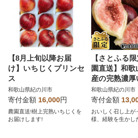
【8月上旬以降お届
【さとふる限
け】いちじくプリンセ
園直送】和歌
ス
産の完熟濃厚
400g×4パッ
和歌山県紀の川市
和歌山県紀の川市
寄付金額
16,000
円
寄付金額
13,0
農園直送!樹上完熟いちじくを
おいしく召し上が
お届けします!
様、経験を生かし
グで収穫した朝採
じくをお届けいた