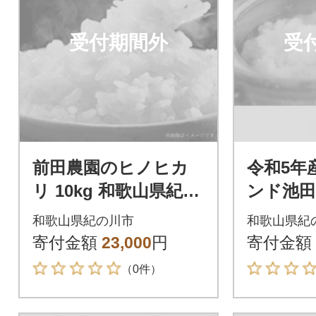
受付期間外
受
前田農園のヒノヒカ
令和5年
リ 10kg 和歌山県紀の
ンド池田
川市【白米】
(5kg×
和歌山県紀の川市
和歌山県紀
産きぬ
寄付金額
23,000
円
寄付金額
（0件）