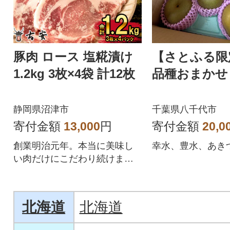
豚肉 ロース 塩糀漬け
【さとふる
1.2kg 3枚×4袋 計12枚
品種おまかせ 
静岡県沼津市
千葉県八千代市
寄付金額
13,000
円
寄付金額
20,0
創業明治元年。本当に美味し
幸水、豊水、あき
い肉だけにこだわり続けまし
た。
北海道
北海道