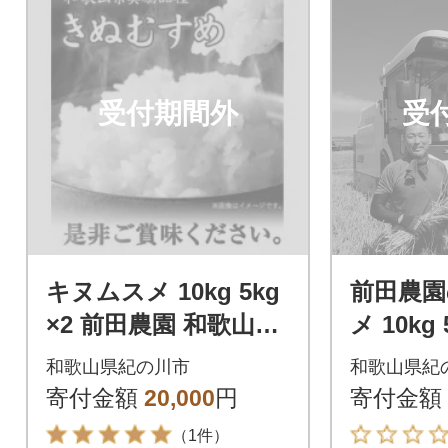
受付期間外
受
キヌムスメ 10kg 5kg
前田農
×2 前田農園 和歌山県
メ 10kg
紀の川市【上白米】
県紀の川
和歌山県紀の川市
和歌山県紀
寄付金額
20,000
円
寄付金額
（1件）