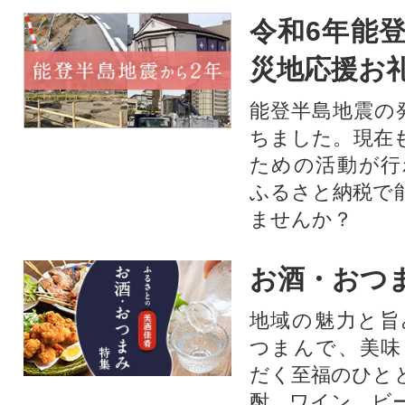
令和6年能登
災地応援お
能登半島地震の
ちました。現在
ための活動が行
ふるさと納税で
ませんか？
お酒・おつ
地域の魅力と旨
つまんで、美味
だく至福のひと
酎、ワイン、ビ