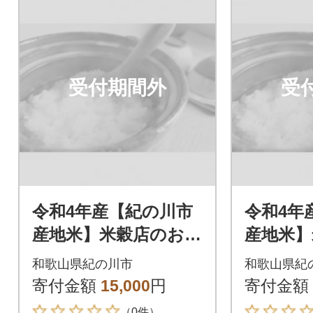
受付期間外
受
令和4年産【紀の川市
令和4年
産地米】米穀店のおす
産地米】
すめ 白米10kg(5kg×2
すめ 白米5
和歌山県紀の川市
和歌山県紀
袋入)品種指定なし
袋入)品
寄付金額
15,000
円
寄付金額
（0件）