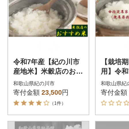
令和7年産【紀の川市
【栽培期
産地米】米穀店のおす
用】令和
すめ 白米10kg(10kg×
g(5kg
和歌山県紀の川市
和歌山県紀
1袋入)品種指定なし
産(池田
寄付金額
23,500
円
寄付金額
（1件）