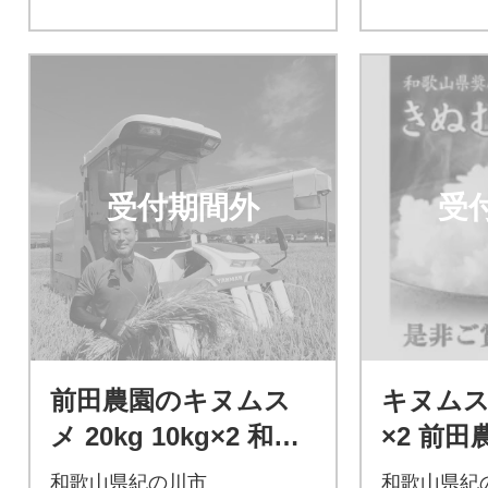
受付期間外
受
前田農園のキヌムス
キヌムスメ
メ 20kg 10kg×2 和歌
×2 前田
山県紀の川市【白米】
紀の川市
和歌山県紀の川市
和歌山県紀