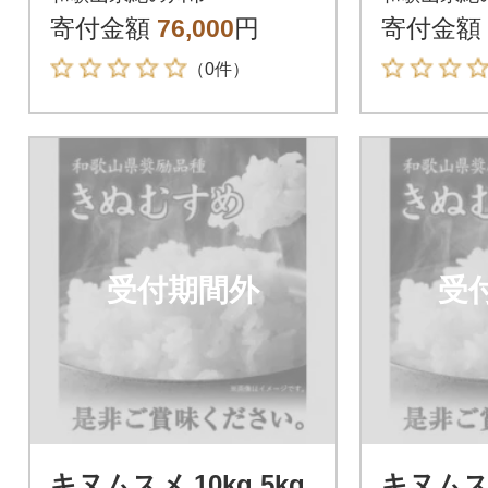
米】
寄付金額
76,000
円
寄付金額
（0件）
受付期間外
受
キヌムスメ 10kg 5kg
キヌムスメ