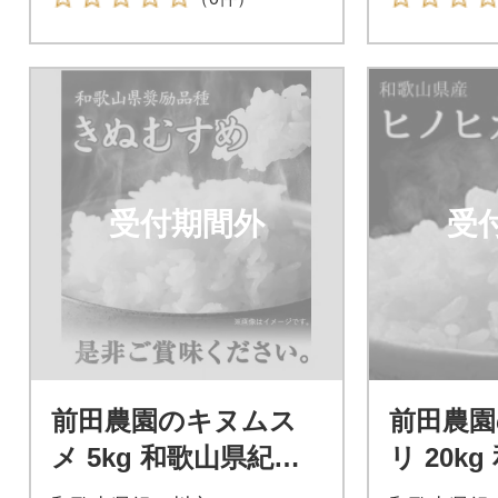
受付期間外
受
前田農園のキヌムス
前田農
メ 5kg 和歌山県紀の
リ 20k
川市【白米】
川市【白