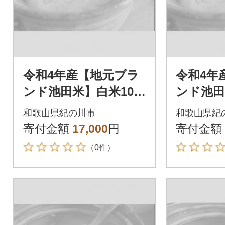
令和4年産【地元ブラ
令和4年
ンド池田米】白米10k
ンド池田
g(5kg×2袋入)紀の川市
g(5kg
和歌山県紀の川市
和歌山県紀
産きぬむすめ
産ひの
寄付金額
17,000
円
寄付金額
（0件）