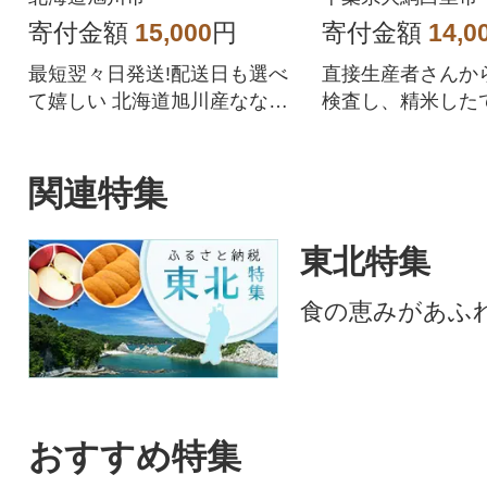
57
寄付金額
15,000
円
寄付金額
14,0
最短翌々日発送!配送日も選べ
直接生産者さんか
て嬉しい 北海道旭川産ななつ
検査し、精米した
ぼしをぜひご賞味ください
します。
関連特集
東北特集
食の恵みがあふ
おすすめ特集