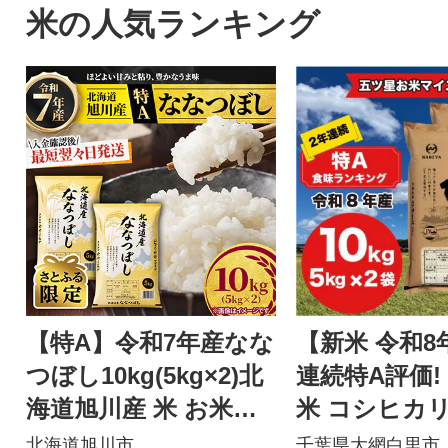
米の人気ランキング
【特A】令和7年産なな
【新米 令和8
つぼし10kg(5kg×2)北
連続特A評価!
海道旭川産 米 お米
米 コシヒカリ 1
【さとふる限定】_059
kg ×2袋)
北海道旭川市
千葉県大網白里市