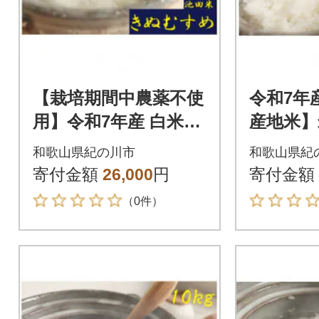
【栽培期間中農薬不使
令和7年
用】令和7年産 白米10
産地米】
kg(10kg×1袋入)紀の
すめ 白米5
和歌山県紀の川市
和歌山県紀
川市産(池田米)きぬむ
袋入)品
寄付金額
26,000
円
寄付金額
すめ
（0件）