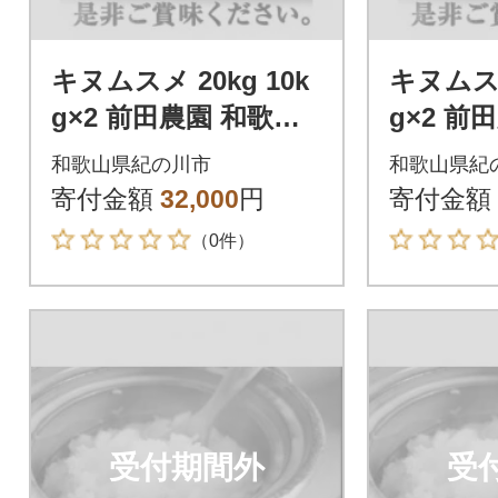
キヌムスメ 20kg 10k
キヌムスメ
g×2 前田農園 和歌山
g×2 前
県紀の川市【5分づき
県紀の川
和歌山県紀の川市
和歌山県紀
米】
寄付金額
32,000
円
寄付金額
（0件）
受付期間外
受