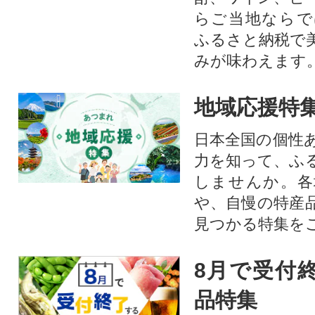
らご当地ならで
ふるさと納税で
みが味わえます
地域応援特
日本全国の個性
力を知って、ふ
しませんか。各
や、自慢の特産
見つかる特集を
8月で受付
品特集