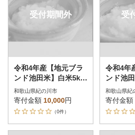
受付期間外
受
令和4年産【地元ブラ
令和4年
ンド池田米】白米5kg
ンド池田
(5kg×1袋入)紀の川市
(5kg×
和歌山県紀の川市
和歌山県紀
産きぬむすめ
産ひの
寄付金額
10,000
円
寄付金額
（0件）