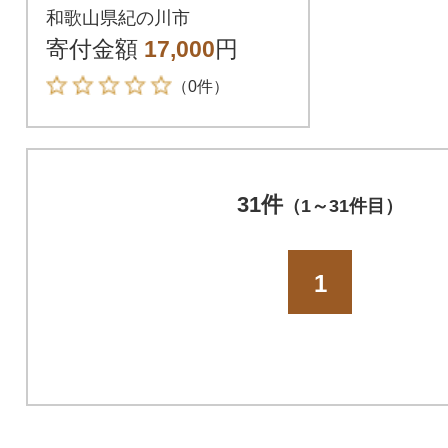
g(5kg×2袋入)紀の川市
和歌山県紀の川市
産ひのひかり
寄付金額
17,000
円
（0件）
31件
（1～31件目）
1