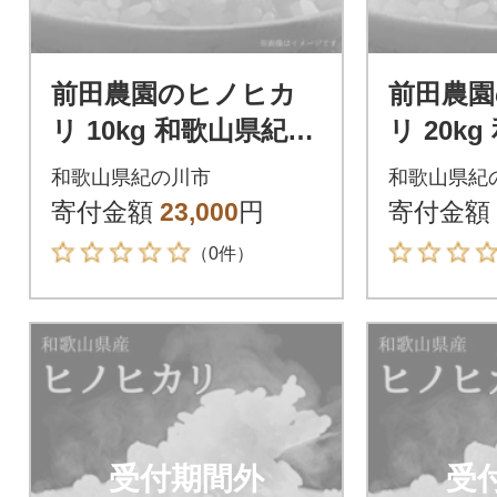
前田農園のヒノヒカ
前田農
リ 10kg 和歌山県紀の
リ 20k
川市【7分づき米】
川市【7
和歌山県紀の川市
和歌山県紀
寄付金額
23,000
円
寄付金額
（0件）
受付期間外
受