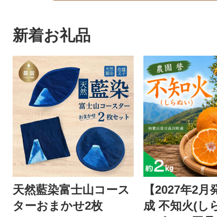
新着お礼品
天然藍染富士山コース
【2027年2
ターおまかせ2枚
成 不知火(し