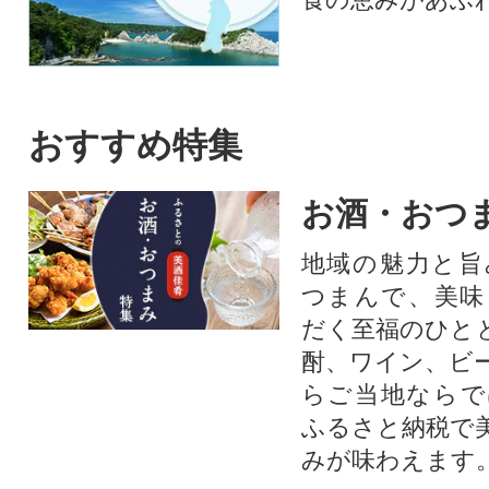
後の再凍結は、鮮度、品質劣
化の原因になりますのでおや
めください。
おすすめ特集
お酒・おつ
地域の魅力と旨
つまんで、美味
だく至福のひと
酎、ワイン、ビ
らご当地ならで
ふるさと納税で
みが味わえます