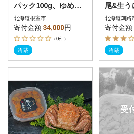
パック100g、ゆめぴ
尾&生うに
りか2kg×2袋[10月下
-5334
北海道根室市
北海道釧路
旬以降発送] F-65011
寄付金額
34,000
円
寄付金額
（0件）
冷蔵
冷蔵
受