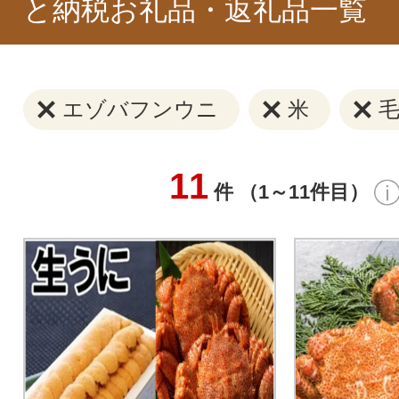
と納税お礼品・返礼品一覧
エゾバフンウニ
米
11
件 （1～11件目）