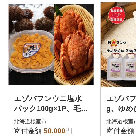
エゾバフンウニ塩水
エゾバフ
パック100g×1P、毛
g、ゆめぴ
ガニ2尾[11月中旬以降
袋 F-650
北海道根室市
北海道根室
発送] D-71062
寄付金額
58,000
円
寄付金額