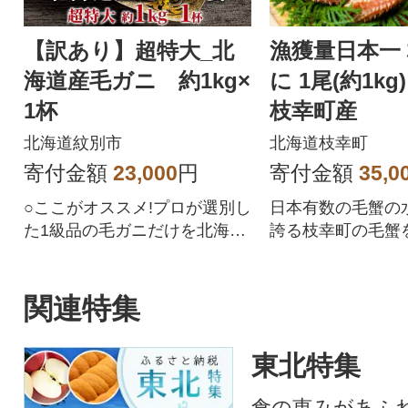
【訳あり】超特大_北
漁獲量日本一
海道産毛ガニ 約1kg×
に 1尾(約1kg
1杯
枝幸町産
北海道紋別市
北海道枝幸町
寄付金額
23,000
円
寄付金額
35,0
○ここがオススメ!プロが選別し
日本有数の毛蟹の
た1級品の毛ガニだけを北海道
誇る枝幸町の毛蟹
紋別市で浜茹でしました!さら
賞味ください。
に急速凍結しているので鮮度
も抜群!芳醇なミソとしっとり
関連特集
とした身質を、ぜひご賞味く
ださい!※お召し上がり方の説
東北特集
明書付きです。○原材料・成分
毛ガニ、食塩○ご注意事項解凍
食の恵みがあふ