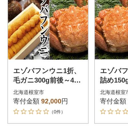
エゾバフンウニ1折、
エゾバ
毛ガニ300g前後～400
詰め150
g前後×2尾[11月下旬以
ニ2尾[
北海道根室市
北海道根室
降発送] E-40021
送] E-40
寄付金額
92,000
円
寄付金額
（0件）