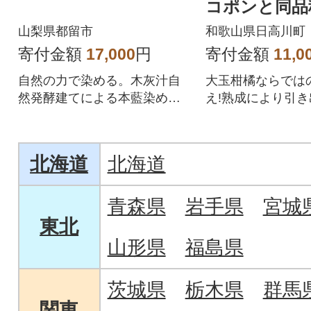
コポンと同品種
(20玉入り)
山梨県都留市
和歌山県日高川町
寄付金額
17,000
円
寄付金額
11,0
自然の力で染める。木灰汁自
大玉柑橘ならでは
然発酵建てによる本藍染めの
え!熟成により引
魅力
厚な甘さとジュー
汁。
北海道
北海道
青森県
岩手県
宮城
東北
山形県
福島県
茨城県
栃木県
群馬
関東