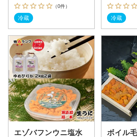
（0件）
冷蔵
冷蔵
エゾバフンウニ塩水
ボイル毛ガ