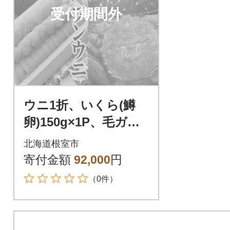
受付期間外
ウニ1折、いくら(鱒
卵)150g×1P、毛ガニ2
尾[2027年1月中旬以降
北海道根室市
発送] E-40006
寄付金額
92,000
円
（0件）