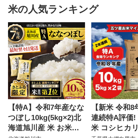
米の人気ランキング
【特A】令和7年産なな
【新米 令和8
つぼし10kg(5kg×2)北
連続特A評価!
海道旭川産 米 お米
米 コシヒカリ 1
【さとふる限定】_059
kg ×2袋)