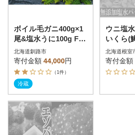
ボイル毛ガニ400g×1
ウニ塩水
尾&塩水うに100g F4F
いくら(
-5335
ニ2尾[2
北海道釧路市
北海道根室
以降発送] 
寄付金額
44,000
円
寄付金額
（1件）
冷蔵