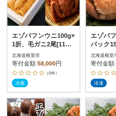
エゾバフンウニ100g×
エゾバ
1折、毛ガニ2尾[11月
パック15
中旬以降発送] D-7106
ガニ2尾
北海道根室市
北海道根室
3
発送] E-4
寄付金額
58,000
円
寄付金額
（0件）
冷蔵
冷凍