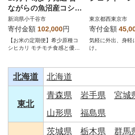
ながらの魚沼産コシヒ
カリ精米10kg全3回
新潟県小千谷市
東京都西東京市
寄付金額
102,000
円
寄付金額
45,0
【お米の定期便】希少原種コ
気軽に外出、身軽
シヒカリ モチモチ食感と優し
け。
い甘みが主役級の美味しさ
北海道
北海道
青森県
岩手県
宮城
東北
山形県
福島県
茨城県
栃木県
群馬