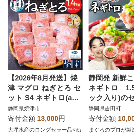
【2026年8月発送】焼
静岡発 新鮮
津 マグロ ねぎとろ セ
ネギトロ 1.5
ット S4 ネギトロ(a12-
ック入り)の
150202608)
静岡県焼津市
静岡県吉田町
寄付金額
13,000
円
寄付金額
10,0
大坪水産のロングセラー品<ね
まぐろのプロが製