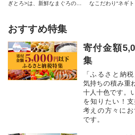
ぎとろ>は、新鮮なまぐろのう
なこだわり“ネギト
ま味を活かしつつ加水せずに
ト!静岡県より心
お作りしています。FDA HAC
けします。
CP・EU HACCP認定を共に最
おすすめ特集
高レベルで取得し、安全で安
心な食材をお届けしていま
寄付金額5,
す。またサスティナブルシー
フードへの取り組みとしてMS
集
C CoC認証も取得しました。
「ふるさと納税
気持ちの積み重
十人十色です。
を知りたい！支
考えの方々にお
です。