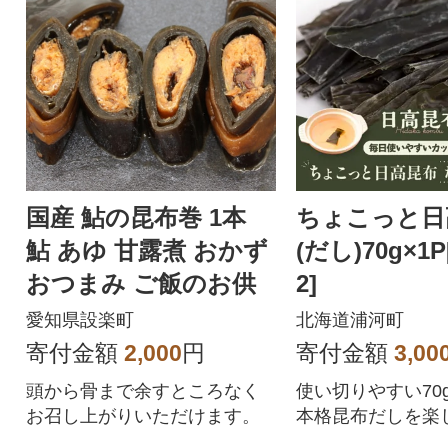
国産 鮎の昆布巻 1本
ちょこっと日
鮎 あゆ 甘露煮 おかず
(だし)70g×1P[
おつまみ ご飯のお供
2]
愛知県設楽町
北海道浦河町
寄付金額
2,000
円
寄付金額
3,00
頭から骨まで余すところなく
使い切りやすい70
お召し上がりいただけます。
本格昆布だしを楽