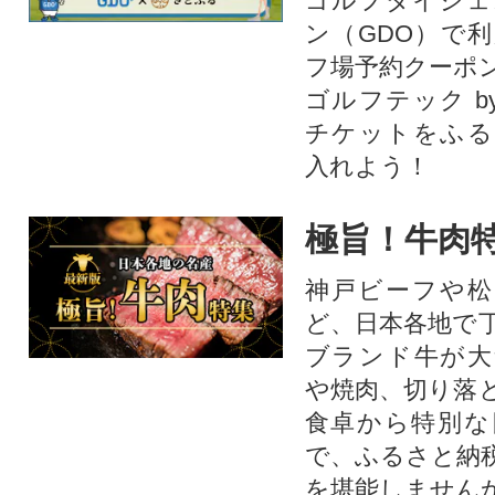
ゴルフダイジェ
ン（GDO）で
フ場予約クーポ
ゴルフテック by
チケットをふる
入れよう！
極旨！牛肉
神戸ビーフや松
ど、日本各地で
ブランド牛が大
や焼肉、切り落
食卓から特別な
で、ふるさと納
を堪能しません