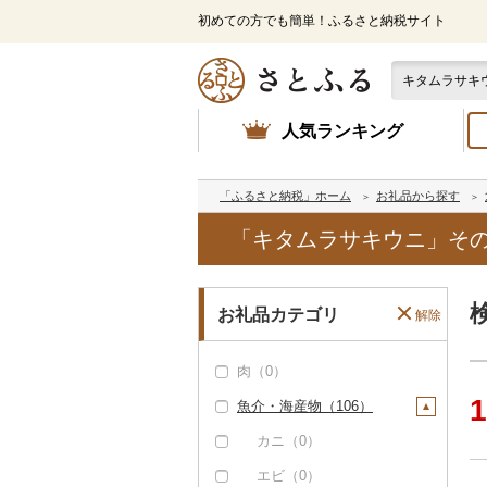
初めての方でも簡単！ふるさと納税サイト
人気ランキング
「ふるさと納税」ホーム
お礼品から探す
「キタムラサキウニ」その
お礼品カテゴリ
解除
肉（0）
1
魚介・海産物（106）
カニ（0）
エビ（0）