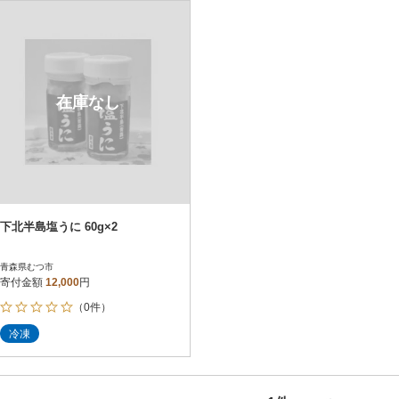
円
レビュー
レビュー
決済方法
解除
寄付金額
PayPay
発送種別
解除
在庫なし
クレジットカード決済
寄付金額
通常
Amazon Pay
冷蔵便
楽天ペイ
冷凍便
メルペイ
コンビニ支払い
ソフトバンクまとめて支払い
au PAY（auかんたん決済）
下北半島塩うに 60g×2
d払い
金融機関(Pay-easy決済)
青森県むつ市
寄付金額
12,000
円
（0件）
解除
結果を見る（
1
件
冷凍