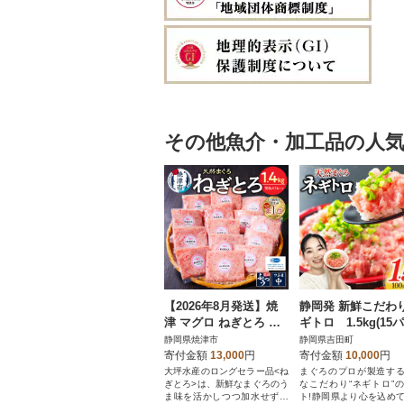
その他魚介・加工品の人
【2026年8月発送】焼
静岡発 新鮮こだわ
津 マグロ ねぎとろ セ
ギトロ 1.5kg(15
ット S4 ネギトロ(a12-1
ク入り)のセット
静岡県焼津市
静岡県吉田町
50202608)
寄付金額
13,000
円
寄付金額
10,000
円
大坪水産のロングセラー品<ね
まぐろのプロが製造す
ぎとろ>は、新鮮なまぐろのう
なこだわり“ネギトロ”
ま味を活かしつつ加水せずに
ト!静岡県より心を込め