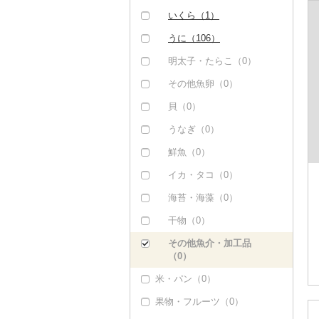
いくら（1）
うに（106）
明太子・たらこ（0）
その他魚卵（0）
貝（0）
うなぎ（0）
鮮魚（0）
イカ・タコ（0）
海苔・海藻（0）
干物（0）
その他魚介・加工品
（0）
米・パン（0）
果物・フルーツ（0）