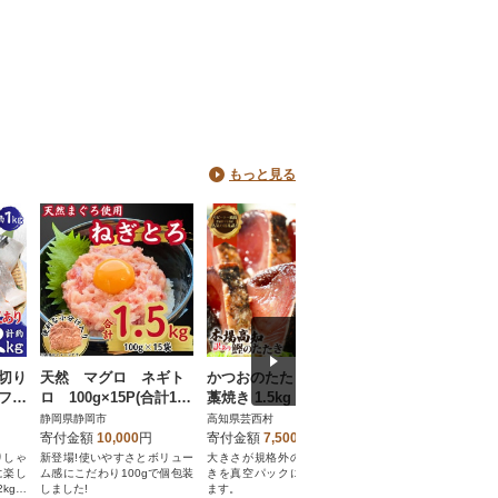
もっと見る
厚切り
天然 マグロ ネギト
かつおのたたき訳あり
カネ成の釜揚げし
 フィ
ロ 100g×15P(合計1.5
藁焼き 1.5kg 鰹タタキ
2kg(1kg×2箱) 減塩
0kg
kg)
【KYF027】
添加 無着色 冷凍
静岡県静岡市
高知県芸西村
愛知県南知多町
寄付金額
10,000
円
寄付金額
7,500
円
寄付金額
10,500
円
りしゃ
新登場!使いやすさとボリュー
大きさが規格外のカツオたた
南知多町師崎港で水揚
に楽し
ム感にこだわり100gで個包装
きを真空パックにてお届けし
たばかりのシラスをす
kgを
しました!
ます。
揚げに!大好評の釜あげ