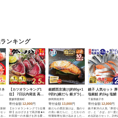
気ランキング
りネ
【カツオランキング1
銀鱈西京漬け(約80g×1
銚子 人気セット 
パッ
位】 7日以内発送 高評
0切れ)銀だら 銀ダラ(a1
塩銀鮭 約1kg 塩鯖
価★4.8 訳あり かつお
2-145)
ーレ約1kg 合計約2.
愛媛県愛南町
静岡県焼津市
千葉県銚子市
のたたき 2.5kg
【さとふる限定】
寄付金額
12,000
円
寄付金額
13,000
円
寄付金額
12,000
円
る新鮮
【カツオランキングで1位獲
銀だらの西京漬けは、脂のり
銚子東洋の人気「厚切
のセッ
得!】おかげさまで高評価★4.
の良い銀だらに、こだわりの
け」と「さば」が一度
てお届
8!四国一の水揚げを誇る愛媛
特製味噌を漬け込みました。
める訳ありセット。計約2