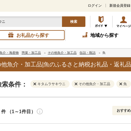
ログイン
新規会員登録
検索
お礼品から探す
地域から探す
魚介・海産物
惣菜・加工品
その他魚介・加工品
缶詰・瓶詰
魚
他魚介・加工品|魚のふるさと納税お礼品・返礼
検索条件：
キタムラサキウニ
その他魚介・加工品
魚
おすすめ
件 （1～1件目）
寄付金額
解除
地域
解除
おすすめ
円～
新着順