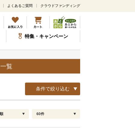
よくあるご質問
クラウドファンディング
メ
イ
ン
コ
ン
特集・キャンペーン
テ
ン
ツ
に
ス
品一覧
キ
ッ
プ
条件で絞り込む
順
60件
配送指定
解除
順
30
お届け日時指定可
60