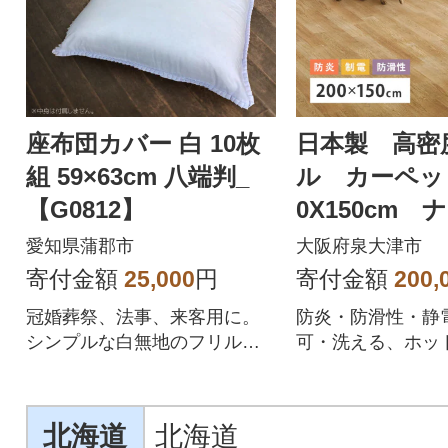
座布団カバー 白 10枚
日本製 高密
組 59×63cm 八端判_
ル カーペッ
【G0812】
0X150cm 
ル 1枚 7000
愛知県蒲郡市
大阪府泉大津市
寄付金額
25,000
円
寄付金額
200,
冠婚葬祭、法事、来客用に。
防炎・防滑性・静
シンプルな白無地のフリル付
可・洗える、ホッ
き座布団カバーです。やや大
ト・床暖房OKで
きめな八端判サイズ。
北海道
北海道