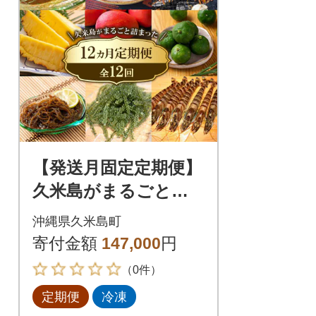
【発送月固定定期便】
久米島がまるごと詰
まった12ヵ月定期便
沖縄県久米島町
全12回
寄付金額
147,000
円
（0件）
定期便
冷凍