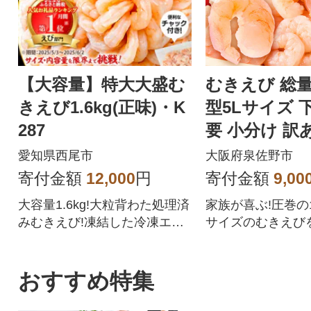
【大容量】特大大盛む
むきえび 総量1
きえび1.6kg(正味)・K
型5Lサイズ 
287
要 小分け 訳
ズ不揃い
愛知県西尾市
大阪府泉佐野市
寄付金額
12,000
円
寄付金額
9,00
大容量1.6kg!大粒背わた処理済
家族が喜ぶ!圧巻の1.
みむきえび!凍結した冷凍エビ
サイズのむきえびを
を小分けチャック袋2袋でお届
p0012]
け!
おすすめ特集