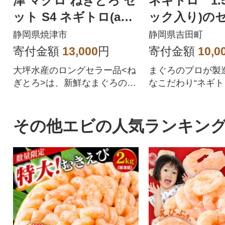
津 マグロ ねぎとろ セ
ネギトロ 1.5
ット S4 ネギトロ(a12-
ック入り)の
150202608)
静岡県焼津市
静岡県吉田町
寄付金額
13,000
円
寄付金額
10,0
大坪水産のロングセラー品<ね
まぐろのプロが製
ぎとろ>は、新鮮なまぐろのう
なこだわり“ネギト
ま味を活かしつつ加水せずに
ト!静岡県より心
お作りしています。FDA HAC
けします。
CP・EU HACCP認定を共に最
その他エビの人気ランキン
高レベルで取得し、安全で安
心な食材をお届けしていま
す。またサスティナブルシー
フードへの取り組みとしてMS
C CoC認証も取得しました。