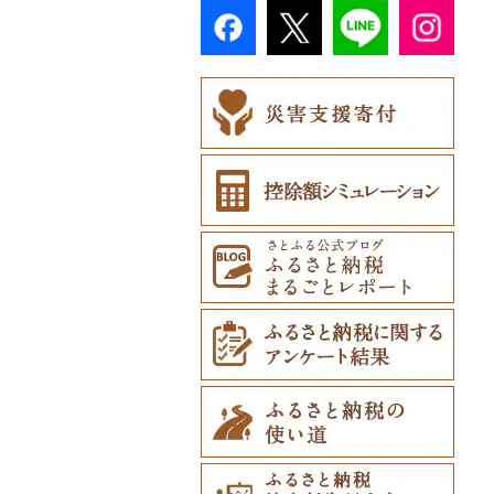
弁当箱（0）
ご当地キャラクター
（0）
その他食器（1）
ベビー用品（0）
ペット用品（0）
防災グッズ（0）
その他雑貨（0）