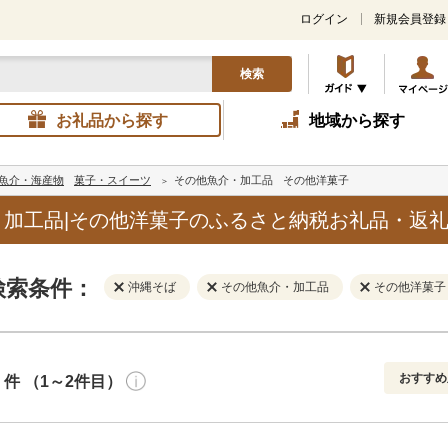
ログイン
新規会員登録
検索
お礼品から探す
地域から探す
魚介・海産物
菓子・スイーツ
その他魚介・加工品
その他洋菓子
加工品|その他洋菓子のふるさと納税お礼品・返
検索条件：
沖縄そば
その他魚介・加工品
その他洋菓子
おすすめ
件 （1～2件目）
寄付金額
解除
地域
解除
おすすめ
円～
新着順