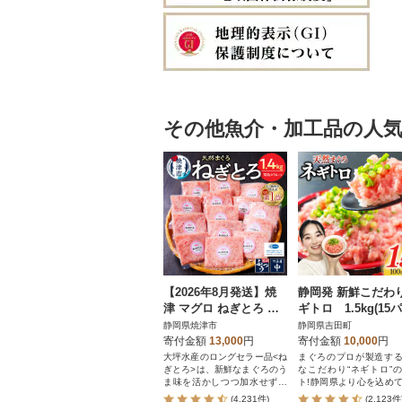
その他魚介・加工品の人
【2026年8月発送】焼
静岡発 新鮮こだわ
津 マグロ ねぎとろ セ
ギトロ 1.5kg(15
ット S4 ネギトロ(a12-1
ク入り)のセット
静岡県焼津市
静岡県吉田町
50202608)
寄付金額
13,000
円
寄付金額
10,000
円
大坪水産のロングセラー品<ね
まぐろのプロが製造す
ぎとろ>は、新鮮なまぐろのう
なこだわり“ネギトロ”
ま味を活かしつつ加水せずに
ト!静岡県より心を込め
お作りしています。FDA HAC
けします。
(4,231件)
(2,123件