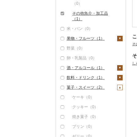
（0）
その他魚介・加工品
（1）
米・パン（0）
こ
果物・フルーツ（1）
そ
野菜（0）
ぶどう・マスカット
（0）
そ
卵・乳製品（0）
いちご（0）
し
酒・アルコール（1）
りんご（0）
飲料・ドリンク（1）
ビール・発泡酒（1）
もも（0）
菓子・スイーツ（2）
ビール（0）
日本酒（0）
水・ミネラルウォータ
メロン（0）
ー（0）
発泡酒（0）
焼酎（0）
ケーキ（0）
さくらんぼ（0）
コーヒー・コーヒー豆
地ビール・クラフトビ
梅酒（0）
クッキー（0）
（0）
梨（0）
ール（0）
泡盛（0）
焼き菓子（0）
茶（0）
マンゴー（1）
ワイン（0）
プリン（0）
果汁飲料（1）
みかん・柑橘（0）
ウイスキー（0）
ゼリー（0）