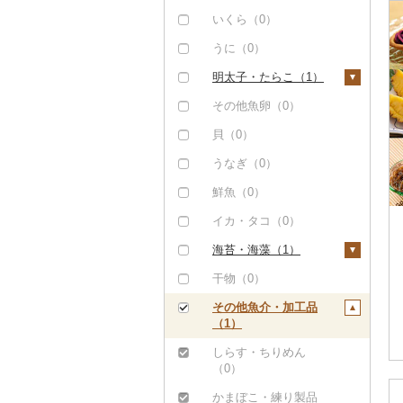
ステーキ（0）
豚肉（加工品）（5
甘エビ（0）
いくら（0）
0）
すき焼き（0）
ボタンエビ（0）
うに（0）
ハンバーグ（1）
鶏肉（0）
しゃぶしゃぶ（1）
伊勢海老（0）
明太子・たらこ（1）
もつ鍋（0）
鹿肉（0）
焼肉（0）
その他エビ（1）
明太子（1）
その他魚卵（0）
ハム（0）
馬肉（0）
アグー豚（0）
たらこ（0）
貝（0）
ソーセージ・ウインナ
羊肉・ラム肉（ジンギ
その他豚肉（精肉）
うなぎ（0）
ー（0）
スカン）（0）
（1）
鮮魚（0）
ベーコン・サラミ
鴨肉（1）
（0）
イカ・タコ（0）
猪肉（0）
その他豚肉（加工品）
海苔・海藻（1）
その他肉・加工品
（49）
（0）
海苔（0）
干物（0）
わかめ（0）
その他魚介・加工品
（1）
ひじき（0）
しらす・ちりめん
その他海苔・海藻
（0）
（1）
かまぼこ・練り製品