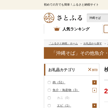
初めての方でも簡単！ふるさと納税サイト
人気ランキング
「ふるさと納税」ホーム
お礼品から探す
「沖縄そば」その他魚介・
お礼品カテゴリ
解除
肉（51）
2
魚介・海産物（3）
牛肉（精肉）（0）
牛肉（加工品）（0）
カニ（0）
豚肉（精肉）（2）
エビ（1）