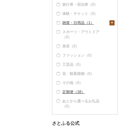
（0）
旅行券・宿泊券（0）
パスタ（0）
シュウマイ（0）
塩（0）
鍋（0）
体験・チケット（0）
ひやむぎ（4）
コロッケ（0）
醤油（1）
ピザ（0）
雑貨・日用品（1）
そうめん（4）
その他惣菜（3）
味噌（0）
レトルト（0）
スポーツ・アウトドア
その他麺（230）
酢（0）
家具・インテリア
（0）
スープ（1）
（0）
だし（5）
美容（0）
豆腐・納豆（2）
寝具（0）
食用油（1）
ファッション（0）
豆腐（2）
漬物（0）
タオル（0）
えごま油（0）
はちみつ（0）
工芸品（0）
納豆（0）
缶詰・瓶詰（1）
文房具・印鑑（0）
オリーブオイル（0）
ドレッシング（0）
花・観葉植物（0）
肉（0）
乾物（1）
食器（1）
ごま油（0）
その他調味料（8）
その他（0）
魚（0）
燻製（スモーク）
グラス・カップ（0）
キッチン用品（0）
その他食用油（1）
みりん（0）
（0）
定期便（18）
果物（0）
タンブラー（0）
日用品（0）
ケチャップ（0）
おせち（0）
あとから選べるお礼品
ジャム（0）
箸（0）
楽器・器材（0）
こしょう（1）
（0）
その他加工品（7）
その他缶詰・瓶詰
スプーン・フォーク・
本・CD・DVD（0）
その他調味料（8）
（1）
ナイフ（0）
おもちゃ・ぬいぐるみ
さとふる公式
皿・椀（0）
（0）