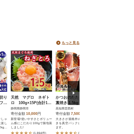
もっと見る
厚切り
天然 マグロ ネギト
かつおのたたき訳あり
カネ成の釜揚げし
 フィ
ロ 100g×15P(合計1.5
藁焼き 1.5kg 鰹タタキ
2kg(1kg×2箱) 減塩
0kg
kg)
【KYF027】
添加 無着色 冷凍
静岡県静岡市
高知県芸西村
愛知県南知多町
寄付金額
10,000
円
寄付金額
7,500
円
寄付金額
10,500
円
りしゃ
新登場!使いやすさとボリュー
大きさが規格外のカツオたた
南知多町師崎港で水揚
に楽し
ム感にこだわり100gで個包装
きを真空パックにてお届けし
たばかりのシラスをす
kgを
しました!
ます。
揚げに!大好評の釜あげ
を合計2kgお届け!
(1,894件)
(1,658件)
(1,362