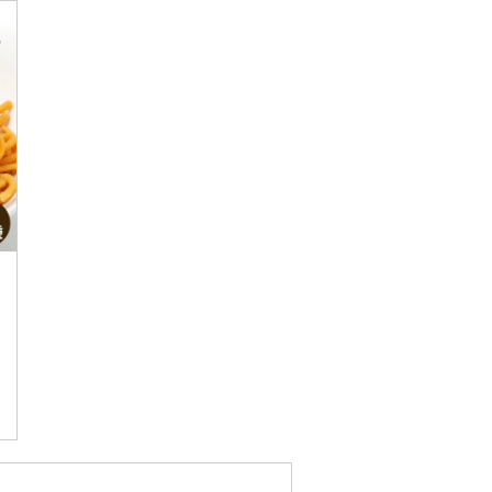
お届け時間帯指定可
発送される月指定可
件数順
90
評価順
120
が高い順
その他
解除
が低い順
さとふる限定のお礼品
定期便
さとふるアプリdeワンストップ申請
対象
）