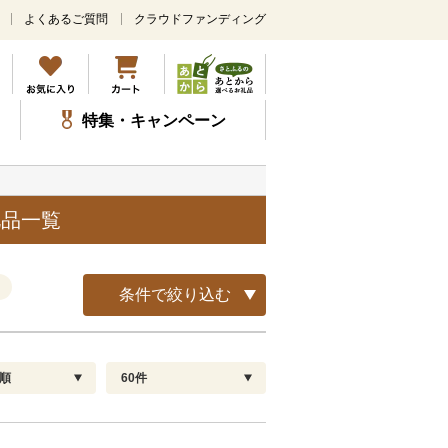
よくあるご質問
クラウドファンディング
メ
イ
ン
コ
ン
特集・キャンペーン
テ
ン
ツ
に
ス
礼品一覧
キ
ッ
プ
条件で絞り込む
順
60件
配送指定
解除
順
30
お届け日時指定可
60