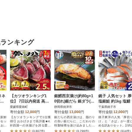
気ランキング
りネ
【カツオランキング1
銀鱈西京漬け(約80g×1
銚子 人気セット 
パッ
位】 7日以内発送 高評
0切れ)銀だら 銀ダラ(a1
塩銀鮭 約1kg 塩鯖
価★4.8 訳あり かつお
2-145)
ーレ約1kg 合計約2.
愛媛県愛南町
静岡県焼津市
千葉県銚子市
のたたき 2.5kg
【さとふる限定】
寄付金額
12,000
円
寄付金額
13,000
円
寄付金額
12,000
円
る新鮮
【カツオランキングで1位獲
銀だらの西京漬けは、脂のり
銚子東洋の人気「厚切
のセッ
得!】おかげさまで高評価★4.
の良い銀だらに、こだわりの
け」と「さば」が一度
てお届
8!四国一の水揚げを誇る愛媛
特製味噌を漬け込みました。
める訳ありセット。計約2
県愛南町のかつお。愛媛はみ
柔らかい身と味噌のコクがご
お届けします!
)
(3,807件)
(3,796件)
(314件)