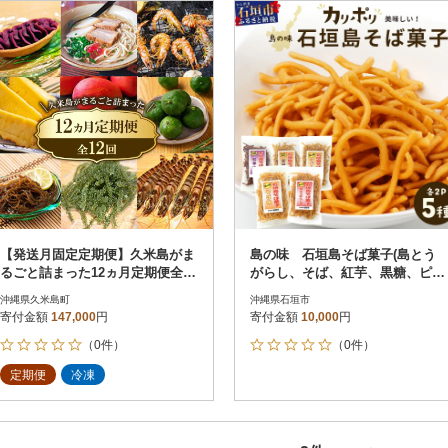
円
レビュー
レビュー
決済方法
解除
寄付金額
PayPay
発送種別
解除
クレジットカード決済
寄付金額
通常
Amazon Pay
冷蔵便
楽天ペイ
冷凍便
メルペイ
コンビニ支払い
ソフトバンクまとめて支払い
au PAY（auかんたん決済）
【発送月固定定期便】久米島がま
島の味 石垣島そば菓子(島とう
d払い
るごと詰まった12ヵ月定期便全12
がらし、そば、紅芋、黒糖、ピパ
金融機関(Pay-easy決済)
回
ーチ)5種類セット
沖縄県久米島町
沖縄県石垣市
寄付金額
147,000
円
寄付金額
10,000
円
（0件）
（0件）
解除
結果を見る（
2
件
定期便
冷凍