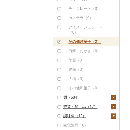
りんごジュース（0）
紅茶（0）
すいか（0）
リキュール・洋酒
チョコレート（0）
みかんジュース（オレ
その他飲料・ジュース
キウイ（0）
（0）
ンジジュース）（0）
（0）
カステラ（0）
柿（カキ）（0）
甘酒（0）
その他果汁飲料（1）
アイス・ジェラート
ドライフルーツ（0）
ノンアルコール（0）
（0）
その他果物（1）
その他酒（0）
その他洋菓子（2）
びわ（0）
煎餅・おかき（0）
ブルーベリー（0）
羊羹（0）
パイナップル（1）
饅頭（0）
栗（0）
大福（0）
その他果物（0）
その他和菓子（0）
麺（584）
惣菜・加工品（17）
ラーメン（3）
調味料（12）
うどん（108）
惣菜（8）
家電製品（0）
そば（262）
餃子（5）
カレー・シチュー
砂糖（0）