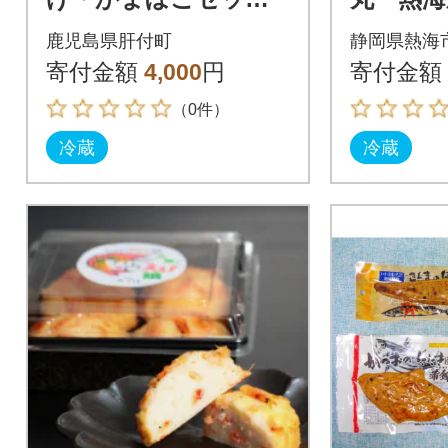
(3種) P10004
茸 自然
鹿児島県肝付町
静岡県熱海
おいし
寄付金額
4,000
円
寄付金額
物。ユ
（0件）
美味
冷蔵
冷蔵