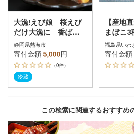
大漁!えび娘 桜えび
【産地直
だけ大漁に 香ばし
まぼこ3種
い香りとふんわり食
静岡県熱海市
福島県いわ
感が愛される贅沢な
寄付金額
5,000
円
寄付金額
練り物
（0件）
冷蔵
この検索に関連するおすすめ