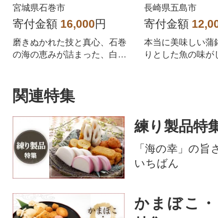
まぼこ 練り物 宮城県
宮城県石巻市
長崎県五島市
石巻市
寄付金額
16,000
円
寄付金額
12,0
磨きぬかれた技と真心、石巻
本当に美味しい蒲
の海の恵みが詰まった、白謙
りとした魚の味が
の笹かま5種セット!家庭用に
の違いを実感して
も、贈答用にも。ふわふわプ
【株式会社浜口水
リプリ、魚の旨みと甘みが詰
関連特集
まった逸品をご賞味ください!
練り製品特
「海の幸」の旨
いちばん
かまぼこ・