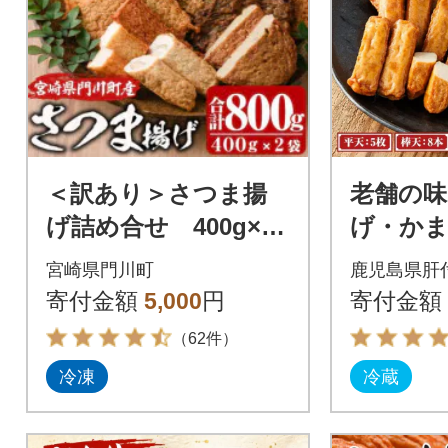
＜訳あり＞さつま揚
老舗の味
げ詰め合せ 400g×2
げ・か
袋(800g)
A (3種) 
宮崎県門川町
鹿児島県肝
寄付金額
5,000
円
寄付金額
（62件）
冷凍
冷蔵