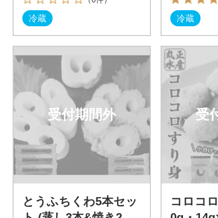
冷蔵
冷蔵
受付期間外
受
とうふちくわ5本セッ
コロコロ
ト (蒸し3本&焼き2本)
0g・14g