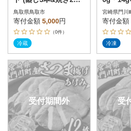
【前田商店】(ふるさ
鳥取県鳥取市
宮崎県門川
と物産館)
寄付金額
5,000
円
寄付金額
（0件）
冷蔵
冷凍
受付期間外
受