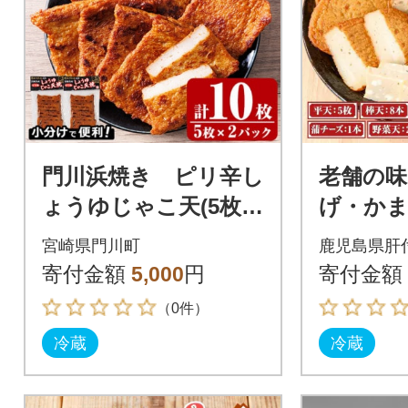
門川浜焼き ピリ辛し
老舗の味
ょうゆじゃこ天(5枚入
げ・かま
×2P)
(4種) P
宮崎県門川町
鹿児島県肝
寄付金額
5,000
円
寄付金額
（0件）
冷蔵
冷蔵