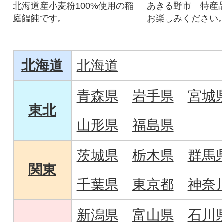
北海道産小麦粉100%使用の稲
あきる野市 特産
庭饂飩です。
お楽しみください
北海道
北海道
青森県
岩手県
宮城
東北
山形県
福島県
茨城県
栃木県
群馬
関東
千葉県
東京都
神奈
新潟県
富山県
石川