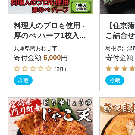
料理人のプロも使用 -
【住京蒲
厚のべ ハーフ1枚入
こ詰合せ
(ご自宅用)
種4個
兵庫県南あわじ市
島根県江津
寄付金額
5,000
円
寄付金額
（0件）
冷蔵
冷蔵