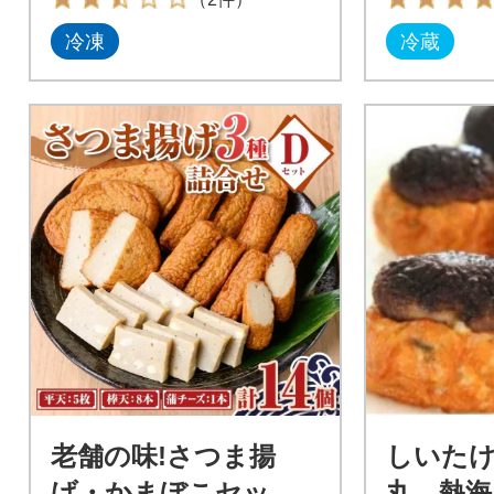
冷凍
冷蔵
老舗の味!さつま揚
しいた
げ・かまぼこセットD
丸 熱海