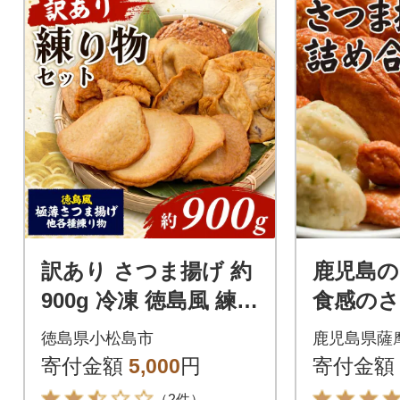
訳あり さつま揚げ 約
鹿児島の
900g 冷凍 徳島風 練り
食感のさ
物 詰め合わせ セット
種 ZSR-
徳島県小松島市
鹿児島県薩
国産 徳島県 さつまあ
寄付金額
5,000
円
寄付金額
げ
（2件）