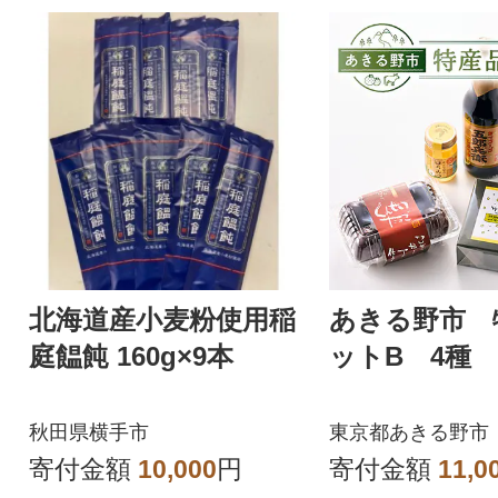
北海道産小麦粉使用稲
あきる野市 
庭饂飩 160g×9本
ットB 4種
秋田県横手市
東京都あきる野市
寄付金額
10,000
円
寄付金額
11,0