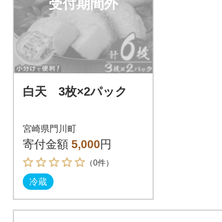
受付期間外
白天 3枚×2パック
宮崎県門川町
寄付金額
5,000
円
（0件）
冷蔵