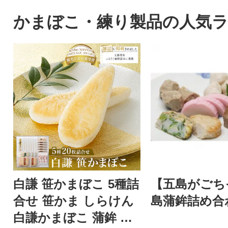
かまぼこ・練り製品の人気
白謙 笹かまぼこ 5種詰
【五島がごち
合せ 笹かま しらけん
島蒲鉾詰め合
白謙かまぼこ 蒲鉾 か